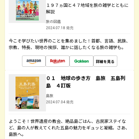
１９７ヵ国と４７地域を旅の雑学とともに
解説
旅の図鑑
2024.07.18 発売
今こそ学びたい世界のことを集めました！首都、言語、民族、
宗教、特長、現地の挨拶、誰かに話したくなる旅の雑学も。
詳細を見る
０１ 地球の歩き方 島旅 五島列
島 ４訂版
島旅
2024.07.04 発売
ようこそ！世界遺産の教会、絶品島ごはん、古民家ステイな
ど、島の人が教えてくれた五島の魅力をギュッと凝縮。さあ、
島旅へ。