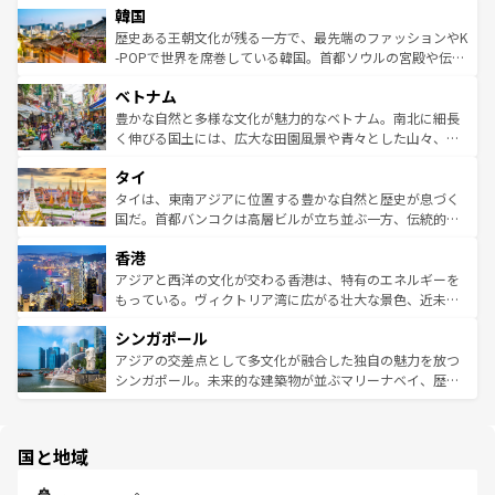
ワイを、存分に味わってほしい。 なお、新着のハワイ情報
韓国
いる。アクティビティも充実しており、サーフィンやダイ
ン）、静ひつな山岳地帯である台湾東部など、都市の喧騒
は
コンテンツ一覧
を参照してほしい。
ビング、ハイキングなど、アウトドア好きにはたまらな
と山間の静けさが共存しており、訪れる人に新しい発見と
歴史ある王朝文化が残る一方で、最先端のファッションやK
い。オーストラリアの多彩な魅力を存分に味わいつくそ
驚きをもたらしてくれる。また、奥深い台湾の食文化も魅
-POPで世界を席巻している韓国。首都ソウルの宮殿や伝統
う。 なお、新着のオーストラリア情報は
コンテンツ一覧
を
力で、夜市などの屋台グルメから高級料理、ヘルシーで美
家屋が並ぶエリアでは韓国の歴史と文化に浸ることがで
参照してほしい。
ベトナム
容にもいいと評判のスイーツなど、バラエティ豊かな料理
き、地方に足を延ばせば四季折々の自然美を楽しむことが
が味わえる。 なお、新着の台湾情報は
コンテンツ一覧
を参
できる。そして、キムチや焼肉、絶品のストリートフード
豊かな自然と多様な文化が魅力的なベトナム。南北に細長
照してほしい。
まで、さまざまな韓国料理が待っている。夜には、韓国な
く伸びる国土には、広大な田園風景や青々とした山々、世
らではのナイトライフも堪能できる。あたたかいホスピタ
界遺産に登録された壮大な自然景観が点在し、都市部では
タイ
リティに包まれながら、韓国の多彩な魅力を心ゆくまで味
急速な発展と共に伝統が息づく。ハノイの古い町並みやホ
わってみてほしい。 なお、新着の韓国情報は
コンテンツ一
ーチミン市のフランス統治時代の建物も、独特の雰囲気を
タイは、東南アジアに位置する豊かな自然と歴史が息づく
覧
を参照してほしい。
醸し出している。また、バラエティの豊かさとおいしさで
国だ。首都バンコクは高層ビルが立ち並ぶ一方、伝統的な
世界中の食通を魅了してやまないベトナム料理も魅力のひ
寺院や市場がいたるところに点在し、古きよき文化と現代
香港
とつ。フォーやバインミー、ベトナムコーヒーなどは、ぜ
の活気が交差している。北部ではチェンマイなどの山岳地
ひ現地で味わいたい。どの地域を訪れてもあたたかい人々
帯で自然と触れ合い、南部ではプーケットやクラビの美し
アジアと西洋の文化が交わる香港は、特有のエネルギーを
が旅行者を迎えてくれるので、きっと忘れられない旅にな
いビーチでリゾート気分を楽しむことができる。タイ料理
もっている。ヴィクトリア湾に広がる壮大な景色、近未来
るはずだ。 なお、新着のベトナム情報は
コンテンツ一覧
を
は世界的に有名で、屋台から高級レストランまで味覚を刺
的なアートスポット、そして歴史と現代が融合した町並
参照してほしい。
シンガポール
激する。気候は一年中温暖で、どの季節にも異なる楽しみ
み、どこを訪れても感動するはず。観光スポットが密集し
が待っている。親しみやすいタイの人々、仏教を中心とし
ており、効率よく見どころを回れるのも魅力。息をのむよ
アジアの交差点として多文化が融合した独自の魅力を放つ
た文化、そして多様な観光資源が、訪れる旅人を魅了し続
うな絶景から文化的な体験まで、香港を存分に楽しみ尽く
シンガポール。未来的な建築物が並ぶマリーナベイ、歴史
ける。 なお、新着のタイ情報は
コンテンツ一覧
を参照して
そう。 なお、新着の香港情報は
コンテンツ一覧
を参照して
と伝統を感じられるエスニックタウン、多数の緑豊かな公
ほしい。
ほしい。
園や自然保護区など、自然が調和した近代的な景観と文化
の多様性あふれるカラフルな町は、どこを歩いても新しい
国と地域
発見がある。さらに、治安のよさや充実した公共交通機関
も、旅行者にとっては魅力的なポイント。グルメも豊富