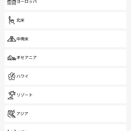
で、ホーカーズは地元の風情を楽しめる外せないスポット
ヨーロッパ
だ。訪れる人を飽きさせないシンガポールで、多様な魅力
を体感しよう。 なお、新着のシンガポール情報は
コンテン
ツ一覧
を参照してほしい。
北米
中南米
オセアニア
ハワイ
リゾート
アジア