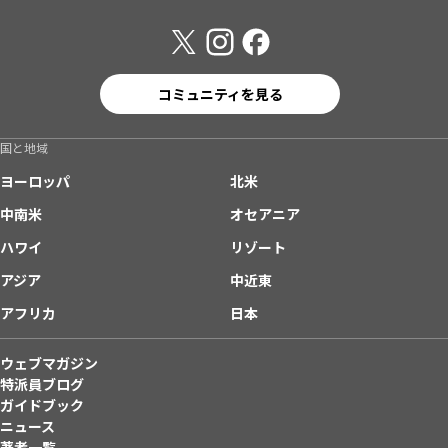
コミュニティを見る
国と地域
ヨーロッパ
北米
中南米
オセアニア
ハワイ
リゾート
アジア
中近東
アフリカ
日本
ウェブマガジン
特派員ブログ
ガイドブック
ニュース
著者一覧