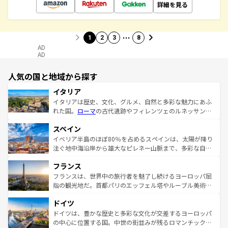
詳細を見る
…
1
2
3
8
AD
AD
人気の国と地域から探す
イタリア
イタリアは歴史、文化、グルメ、自然と多彩な魅力にあふ
れた国。
ローマ
の古代遺跡やフィレンツェのルネッサンス
美術、ヴェネツィアの運河など、歴史あるスポットはもち
スペイン
ろん、トスカーナの美しい田園風景やアマルフィ海岸の絶
景など、自然景観も見逃せない。観光の合間には、本場の
イベリア半島のほぼ80％を占めるスペインは、太陽が降り
ピザやパスタなど、絶品のイタリア料理を堪能することも
注ぐ地中海沿岸から雄大なピレネー山脈まで、多彩な自然
できる。朝目覚めてから夜眠るまで、すべての瞬間を楽し
と文化が詰まったヨーロッパ屈指の旅行先だ。多様な地域
フランス
ませてくれるイタリアで、忘れられない旅をしてみよう！
文化が根付くこの国では、情熱的なフラメンコ、熱気あふ
なお、新着のイタリア情報は
コンテンツ一覧
を参照してほ
れる闘牛、そして美味しいタパスが生活の一部となってい
フランスは、世界中の旅行者を魅了し続けるヨーロッパ屈
しい。
る。首都マドリードの洗練された雰囲気や、バルセロナの
指の観光地だ。首都パリのエッフェル塔やルーブル美術館
アートに溢れた街角から、地方では古代ローマ遺跡や中世
といった象徴的なスポットから、田舎町の古風な美しさま
ドイツ
の城塞都市、穏やかなビーチリゾートまで多彩な表情を見
で、幅広い魅力が詰まっている。華麗な宮殿、歴史的な大
せる。地方によって風土や気候が異なるスペインはその個
聖堂、美しいビーチ、そして豊かな自然が、訪れる者を心
ドイツは、豊かな歴史と多彩な文化が交差するヨーロッパ
性で訪れる人を魅了する。 なお、新着のスペイン情報は
コ
から魅了する。また、フランスは美食の国としても知ら
の中心に位置する国。中世の街並みが残るロマンチック街