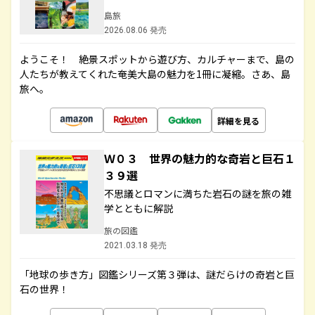
島旅
2026.08.06 発売
ようこそ！ 絶景スポットから遊び方、カルチャーまで、島の
人たちが教えてくれた奄美大島の魅力を1冊に凝縮。さあ、島
旅へ。
詳細を見る
Ｗ０３ 世界の魅力的な奇岩と巨石１
３９選
不思議とロマンに満ちた岩石の謎を旅の雑
学とともに解説
旅の図鑑
2021.03.18 発売
「地球の歩き方」図鑑シリーズ第３弾は、謎だらけの奇岩と巨
石の世界！