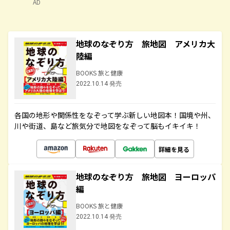
AD
地球のなぞり方 旅地図 アメリカ大
陸編
BOOKS 旅と健康
2022.10.14 発売
各国の地形や関係性をなぞって学ぶ新しい地図本！国境や州、
川や街道、島など旅気分で地図をなぞって脳もイキイキ！
詳細を見る
地球のなぞり方 旅地図 ヨーロッパ
編
BOOKS 旅と健康
2022.10.14 発売