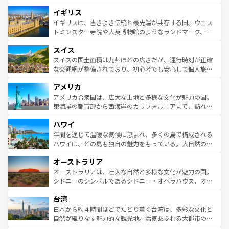
ンテンツ一覧
を参照してほしい。
れ、フランス料理はユネスコ無形文化遺産にも登録されて
道から、未来を先取りするようなモダンな都市まで多様な
イギリス
いる。シャンパンの発祥地であるランス、プロヴァンスの
顔を持つこの国は、どこを歩いても飽きることがない。ベ
香り高いラベンダー畑など、多彩な楽しみ方が可能だ。さ
ルリンの文化的活気、バイエルン州のアルプスの絶景、そ
イギリスは、古きよき伝統と最先端が共存する国。ウェス
らに、パリ以外の地域にも魅力が溢れており、どの街角に
してライン川沿いのワイン畑といった風景は必見。ビール
トミンスター寺院や大英博物館のようなランドマーク、歴
も豊かな歴史と文化が息づいている。パリ以外の個性あふ
とソーセージを味わいながら地元の人と過ごす楽しい時間
史ある大学都市、美しい丘陵地帯や牧歌的な風景など、エ
れる地方に足を運ぶとそれぞれで全く異なる文化を体験で
スイス
は、お酒好きな人にはぜひ体験してほしい。 なお、新着の
リアごとに異なる魅力がある。また、優雅なアフタヌーン
きるだろう。 なお、新着のフランス情報は
コンテンツ一覧
ドイツ情報は
コンテンツ一覧
を参照してほしい。
ティー、ビール好きにはたまらない英国パブ、サッカー観
スイスの国土面積は九州ほどの広さだが、運行時刻が正確
を参照してほしい。
戦など、本場だからこそできる体験も豊富。イギリスを旅
な交通網が整備されており、初心者でも安心して個人旅行
して楽しみつくそう。 なお、新着のイギリス情報は
コンテ
を楽しめる。日本同様に時刻表どおりの旅が可能だ。中世
アメリカ
ンツ一覧
を参照してほしい。
の建物がそのまま残る町や、スイスならではのユニークな
博物館もあり、アルプス観光だけでなく町歩きも満喫する
アメリカ合衆国は、広大な土地と多様な文化が魅力の国。
ことができる。国民の所得が高いため物価も高いが、旅行
東海岸の都市部から西海岸のカリフォルニアまで、訪れる
者向けの交通パス提供のサービスもあり、うまく活用すれ
場所ごとに異なる風景と体験が待っている。ニューヨーク
ハワイ
ば市内交通費無料で観光を楽しむこともできる。 なお、新
のような巨大都市は、観光、ショッピング、エンターテイ
着のスイス情報は
コンテンツ一覧
を参照してほしい。
ンメントが詰まった刺激的なスポットだ。一方、アメリカ
年間を通じて温暖な気候に恵まれ、多くの島で構成される
西部には大自然が広がり、グランドキャニオンやイエロー
ハワイは、どの島も独自の魅力をもっている。大自然の神
ストーン国立公園といった絶景が堪能できる。さらに、南
秘を感じたいなら、火山が生み出した壮大な景観を誇るハ
オーストラリア
部のニューオーリンズでは、音楽と美食が融合した独特の
ワイ島は見逃せない。また、定番の観光地といえばオアフ
文化が魅力。旅行者はアメリカの各地域で異なる魅力を楽
島だが、静かな自然を求めるならマウイ島やカウアイ島が
オーストラリアは、壮大な自然と多様な文化が魅力の国。
しみながら、その多様性と豊かな歴史を感じることができ
おすすめ。エメラルドグリーンに輝く海をはじめ、豊かな
シドニーのシンボルであるシドニー・オペラハウス、オー
るだろう。車でのロードトリップや列車の旅も、アメリカ
文化や歴史が息づいている。「アロハスピリット」と呼ば
ストラリア東海岸北部に広がる大サンゴ礁地帯グレートバ
ならではの贅沢な旅のスタイルだ。 なお、新着のアメリカ
台湾
れるおもてなしの心で訪れる人々を迎えてくれるハワイの
リアリーフや大陸中央部にそびえるウルル（エアーズロッ
情報は
コンテンツ一覧
を参照してほしい。
人々、おいしいローカルフードやハワイアンミュージッ
ク）、タスマニアの美しい原生林やケアンズの熱帯雨林な
日本から約４時間ほどでたどり着く台湾は、多彩な文化と
ク、伝統的なフラダンスなど、すべてがハワイの魅力を彩
ど、見どころがたくさん。また、カフェやワイン、オージ
自然が織りなす魅力的な観光地。活気あふれる大都市の台
っている。訪れるたびに新しい発見と感動が待っているハ
ービーフなどの食文化も豊かで、美味しいものであふれて
北やノスタルジックな町並みが人気な九份（ジォウフェ