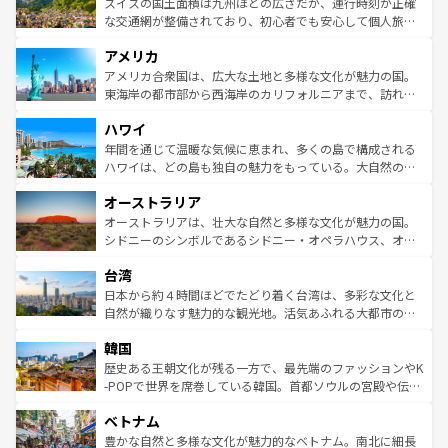
ドイツ情報は
コンテンツ一覧
を参照してほしい。
ティー、ビール好きにはたまらない英国パブ、サッカー観
スイスの国土面積は九州ほどの広さだが、運行時刻が正確
を参照してほしい。
戦など、本場だからこそできる体験も豊富。イギリスを旅
な交通網が整備されており、初心者でも安心して個人旅行
して楽しみつくそう。 なお、新着のイギリス情報は
コンテ
を楽しめる。日本同様に時刻表どおりの旅が可能だ。中世
アメリカ
ンツ一覧
を参照してほしい。
の建物がそのまま残る町や、スイスならではのユニークな
博物館もあり、アルプス観光だけでなく町歩きも満喫する
アメリカ合衆国は、広大な土地と多様な文化が魅力の国。
ことができる。国民の所得が高いため物価も高いが、旅行
東海岸の都市部から西海岸のカリフォルニアまで、訪れる
者向けの交通パス提供のサービスもあり、うまく活用すれ
場所ごとに異なる風景と体験が待っている。ニューヨーク
ハワイ
ば市内交通費無料で観光を楽しむこともできる。 なお、新
のような巨大都市は、観光、ショッピング、エンターテイ
着のスイス情報は
コンテンツ一覧
を参照してほしい。
ンメントが詰まった刺激的なスポットだ。一方、アメリカ
年間を通じて温暖な気候に恵まれ、多くの島で構成される
西部には大自然が広がり、グランドキャニオンやイエロー
ハワイは、どの島も独自の魅力をもっている。大自然の神
ストーン国立公園といった絶景が堪能できる。さらに、南
秘を感じたいなら、火山が生み出した壮大な景観を誇るハ
オーストラリア
部のニューオーリンズでは、音楽と美食が融合した独特の
ワイ島は見逃せない。また、定番の観光地といえばオアフ
文化が魅力。旅行者はアメリカの各地域で異なる魅力を楽
島だが、静かな自然を求めるならマウイ島やカウアイ島が
オーストラリアは、壮大な自然と多様な文化が魅力の国。
しみながら、その多様性と豊かな歴史を感じることができ
おすすめ。エメラルドグリーンに輝く海をはじめ、豊かな
シドニーのシンボルであるシドニー・オペラハウス、オー
るだろう。車でのロードトリップや列車の旅も、アメリカ
文化や歴史が息づいている。「アロハスピリット」と呼ば
ストラリア東海岸北部に広がる大サンゴ礁地帯グレートバ
ならではの贅沢な旅のスタイルだ。 なお、新着のアメリカ
台湾
れるおもてなしの心で訪れる人々を迎えてくれるハワイの
リアリーフや大陸中央部にそびえるウルル（エアーズロッ
情報は
コンテンツ一覧
を参照してほしい。
人々、おいしいローカルフードやハワイアンミュージッ
ク）、タスマニアの美しい原生林やケアンズの熱帯雨林な
日本から約４時間ほどでたどり着く台湾は、多彩な文化と
ク、伝統的なフラダンスなど、すべてがハワイの魅力を彩
ど、見どころがたくさん。また、カフェやワイン、オージ
自然が織りなす魅力的な観光地。活気あふれる大都市の台
っている。訪れるたびに新しい発見と感動が待っているハ
ービーフなどの食文化も豊かで、美味しいものであふれて
北やノスタルジックな町並みが人気な九份（ジォウフェ
ワイを、存分に味わってほしい。 なお、新着のハワイ情報
韓国
いる。アクティビティも充実しており、サーフィンやダイ
ン）、静ひつな山岳地帯である台湾東部など、都市の喧騒
は
コンテンツ一覧
を参照してほしい。
ビング、ハイキングなど、アウトドア好きにはたまらな
と山間の静けさが共存しており、訪れる人に新しい発見と
歴史ある王朝文化が残る一方で、最先端のファッションやK
い。オーストラリアの多彩な魅力を存分に味わいつくそ
驚きをもたらしてくれる。また、奥深い台湾の食文化も魅
-POPで世界を席巻している韓国。首都ソウルの宮殿や伝統
う。 なお、新着のオーストラリア情報は
コンテンツ一覧
を
力で、夜市などの屋台グルメから高級料理、ヘルシーで美
家屋が並ぶエリアでは韓国の歴史と文化に浸ることがで
参照してほしい。
ベトナム
容にもいいと評判のスイーツなど、バラエティ豊かな料理
き、地方に足を延ばせば四季折々の自然美を楽しむことが
が味わえる。 なお、新着の台湾情報は
コンテンツ一覧
を参
できる。そして、キムチや焼肉、絶品のストリートフード
豊かな自然と多様な文化が魅力的なベトナム。南北に細長