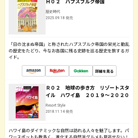
Ｈ０２ ハプスブルク帝国
歴史時代
2025.09.18 発売
「日の沈まぬ帝国」と称されたハプスブルク帝国の栄光と動乱
の歴史をたどり、今なお各国に残る史跡を巡る歴史を旅するガ
イド。
詳細を見る
Ｒ０２ 地球の歩き方 リゾートスタ
イル ハワイ島 ２０１９～２０２０
Resort Style
2018.11.14 発売
ハワイ島のダイナミックな自然は訪れる人々を魅了します。パ
ワースポットも数多く、進化する自然派グルメも見逃せない！