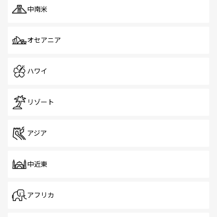
中南米
オセアニア
ハワイ
リゾート
アジア
中近東
アフリカ