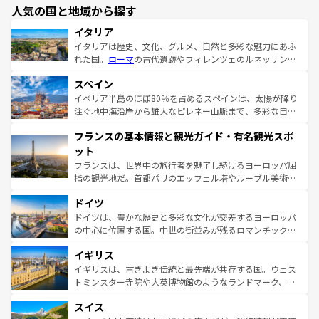
人気の国と地域から探す
イタリア
イタリアは歴史、文化、グルメ、自然と多彩な魅力にあふ
れた国。
ローマ
の古代遺跡やフィレンツェのルネッサンス
美術、ヴェネツィアの運河など、歴史あるスポットはもち
スペイン
ろん、トスカーナの美しい田園風景やアマルフィ海岸の絶
景など、自然景観も見逃せない。観光の合間には、本場の
イベリア半島のほぼ80％を占めるスペインは、太陽が降り
ピザやパスタなど、絶品のイタリア料理を堪能することも
注ぐ地中海沿岸から雄大なピレネー山脈まで、多彩な自然
できる。朝目覚めてから夜眠るまで、すべての瞬間を楽し
と文化が詰まったヨーロッパ屈指の旅行先だ。多様な地域
フランスの基本情報と観光ガイド・有名観光スポ
ませてくれるイタリアで、忘れられない旅をしてみよう！
文化が根付くこの国では、情熱的なフラメンコ、熱気あふ
なお、新着のイタリア情報は
コンテンツ一覧
を参照してほ
れる闘牛、そして美味しいタパスが生活の一部となってい
ット
しい。
る。首都マドリードの洗練された雰囲気や、バルセロナの
フランスは、世界中の旅行者を魅了し続けるヨーロッパ屈
アートに溢れた街角から、地方では古代ローマ遺跡や中世
指の観光地だ。首都パリのエッフェル塔やルーブル美術館
の城塞都市、穏やかなビーチリゾートまで多彩な表情を見
といった象徴的なスポットから、田舎町の古風な美しさま
せる。地方によって風土や気候が異なるスペインはその個
ドイツ
で、幅広い魅力が詰まっている。華麗な宮殿、歴史的な大
性で訪れる人を魅了する。 なお、新着のスペイン情報は
コ
聖堂、美しいビーチ、そして豊かな自然が、訪れる者を心
ドイツは、豊かな歴史と多彩な文化が交差するヨーロッパ
ンテンツ一覧
を参照してほしい。
から魅了する。また、フランスは美食の国としても知ら
の中心に位置する国。中世の街並みが残るロマンチック街
れ、フランス料理はユネスコ無形文化遺産にも登録されて
道から、未来を先取りするようなモダンな都市まで多様な
イギリス
いる。シャンパンの発祥地であるランス、プロヴァンスの
顔を持つこの国は、どこを歩いても飽きることがない。ベ
香り高いラベンダー畑など、多彩な楽しみ方が可能だ。さ
ルリンの文化的活気、バイエルン州のアルプスの絶景、そ
イギリスは、古きよき伝統と最先端が共存する国。ウェス
らに、パリ以外の地域にも魅力が溢れており、どの街角に
してライン川沿いのワイン畑といった風景は必見。ビール
トミンスター寺院や大英博物館のようなランドマーク、歴
も豊かな歴史と文化が息づいている。パリ以外の個性あふ
とソーセージを味わいながら地元の人と過ごす楽しい時間
史ある大学都市、美しい丘陵地帯や牧歌的な風景など、エ
れる地方に足を運ぶとそれぞれで全く異なる文化を体験で
スイス
は、お酒好きな人にはぜひ体験してほしい。 なお、新着の
リアごとに異なる魅力がある。また、優雅なアフタヌーン
きるだろう。 なお、新着のフランス情報は
コンテンツ一覧