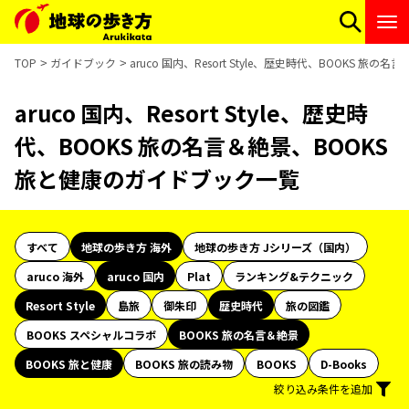
TOP
ガイドブック
aruco 国内、Resort Style、歴史時代、BOOKS 
aruco 国内、Resort Style、歴史時
代、BOOKS 旅の名言＆絶景、BOOKS
旅と健康のガイドブック一覧
すべて
地球の歩き方 海外
地球の歩き方 Jシリーズ（国内）
aruco 海外
aruco 国内
Plat
ランキング&テクニック
Resort Style
島旅
御朱印
歴史時代
旅の図鑑
BOOKS スペシャルコラボ
BOOKS 旅の名言＆絶景
BOOKS 旅と健康
BOOKS 旅の読み物
BOOKS
D-Books
絞り込み条件を追加