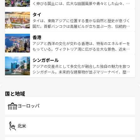
照してほしい。
まで、さまざまな韓国料理が待っている。夜には、韓国な
く伸びる国土には、広大な田園風景や青々とした山々、世
らではのナイトライフも堪能できる。あたたかいホスピタ
界遺産に登録された壮大な自然景観が点在し、都市部では
タイ
リティに包まれながら、韓国の多彩な魅力を心ゆくまで味
急速な発展と共に伝統が息づく。ハノイの古い町並みやホ
わってみてほしい。 なお、新着の韓国情報は
コンテンツ一
ーチミン市のフランス統治時代の建物も、独特の雰囲気を
タイは、東南アジアに位置する豊かな自然と歴史が息づく
覧
を参照してほしい。
醸し出している。また、バラエティの豊かさとおいしさで
国だ。首都バンコクは高層ビルが立ち並ぶ一方、伝統的な
世界中の食通を魅了してやまないベトナム料理も魅力のひ
寺院や市場がいたるところに点在し、古きよき文化と現代
香港
とつ。フォーやバインミー、ベトナムコーヒーなどは、ぜ
の活気が交差している。北部ではチェンマイなどの山岳地
ひ現地で味わいたい。どの地域を訪れてもあたたかい人々
帯で自然と触れ合い、南部ではプーケットやクラビの美し
アジアと西洋の文化が交わる香港は、特有のエネルギーを
が旅行者を迎えてくれるので、きっと忘れられない旅にな
いビーチでリゾート気分を楽しむことができる。タイ料理
もっている。ヴィクトリア湾に広がる壮大な景色、近未来
るはずだ。 なお、新着のベトナム情報は
コンテンツ一覧
を
は世界的に有名で、屋台から高級レストランまで味覚を刺
的なアートスポット、そして歴史と現代が融合した町並
参照してほしい。
シンガポール
激する。気候は一年中温暖で、どの季節にも異なる楽しみ
み、どこを訪れても感動するはず。観光スポットが密集し
が待っている。親しみやすいタイの人々、仏教を中心とし
ており、効率よく見どころを回れるのも魅力。息をのむよ
アジアの交差点として多文化が融合した独自の魅力を放つ
た文化、そして多様な観光資源が、訪れる旅人を魅了し続
うな絶景から文化的な体験まで、香港を存分に楽しみ尽く
シンガポール。未来的な建築物が並ぶマリーナベイ、歴史
ける。 なお、新着のタイ情報は
コンテンツ一覧
を参照して
そう。 なお、新着の香港情報は
コンテンツ一覧
を参照して
と伝統を感じられるエスニックタウン、多数の緑豊かな公
ほしい。
ほしい。
園や自然保護区など、自然が調和した近代的な景観と文化
の多様性あふれるカラフルな町は、どこを歩いても新しい
国と地域
発見がある。さらに、治安のよさや充実した公共交通機関
も、旅行者にとっては魅力的なポイント。グルメも豊富
で、ホーカーズは地元の風情を楽しめる外せないスポット
ヨーロッパ
だ。訪れる人を飽きさせないシンガポールで、多様な魅力
を体感しよう。 なお、新着のシンガポール情報は
コンテン
ツ一覧
を参照してほしい。
北米