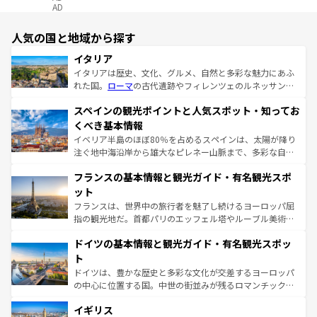
AD
人気の国と地域から探す
イタリア
イタリアは歴史、文化、グルメ、自然と多彩な魅力にあふ
れた国。
ローマ
の古代遺跡やフィレンツェのルネッサンス
美術、ヴェネツィアの運河など、歴史あるスポットはもち
スペインの観光ポイントと人気スポット・知ってお
ろん、トスカーナの美しい田園風景やアマルフィ海岸の絶
景など、自然景観も見逃せない。観光の合間には、本場の
くべき基本情報
ピザやパスタなど、絶品のイタリア料理を堪能することも
イベリア半島のほぼ80％を占めるスペインは、太陽が降り
できる。朝目覚めてから夜眠るまで、すべての瞬間を楽し
注ぐ地中海沿岸から雄大なピレネー山脈まで、多彩な自然
ませてくれるイタリアで、忘れられない旅をしてみよう！
と文化が詰まったヨーロッパ屈指の旅行先だ。多様な地域
なお、新着のイタリア情報は
コンテンツ一覧
を参照してほ
フランスの基本情報と観光ガイド・有名観光スポ
文化が根付くこの国では、情熱的なフラメンコ、熱気あふ
しい。
れる闘牛、そして美味しいタパスが生活の一部となってい
ット
る。首都マドリードの洗練された雰囲気や、バルセロナの
フランスは、世界中の旅行者を魅了し続けるヨーロッパ屈
アートに溢れた街角から、地方では古代ローマ遺跡や中世
指の観光地だ。首都パリのエッフェル塔やルーブル美術館
の城塞都市、穏やかなビーチリゾートまで多彩な表情を見
といった象徴的なスポットから、田舎町の古風な美しさま
せる。地方によって風土や気候が異なるスペインはその個
ドイツの基本情報と観光ガイド・有名観光スポッ
で、幅広い魅力が詰まっている。華麗な宮殿、歴史的な大
性で訪れる人を魅了する。 なお、新着のスペイン情報は
コ
聖堂、美しいビーチ、そして豊かな自然が、訪れる者を心
ト
ンテンツ一覧
を参照してほしい。
から魅了する。また、フランスは美食の国としても知ら
ドイツは、豊かな歴史と多彩な文化が交差するヨーロッパ
れ、フランス料理はユネスコ無形文化遺産にも登録されて
の中心に位置する国。中世の街並みが残るロマンチック街
いる。シャンパンの発祥地であるランス、プロヴァンスの
道から、未来を先取りするようなモダンな都市まで多様な
香り高いラベンダー畑など、多彩な楽しみ方が可能だ。さ
イギリス
顔を持つこの国は、どこを歩いても飽きることがない。ベ