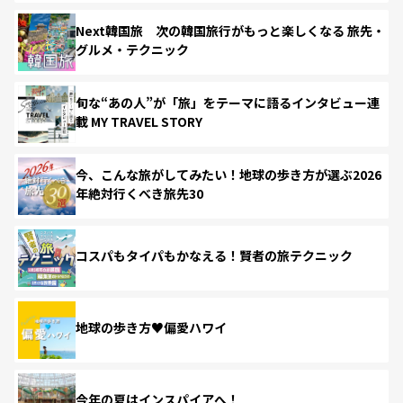
Next韓国旅 次の韓国旅行がもっと楽しくなる 旅先・
グルメ・テクニック
旬な“あの人”が「旅」をテーマに語るインタビュー連
載 MY TRAVEL STORY
今、こんな旅がしてみたい！地球の歩き方が選ぶ2026
年絶対行くべき旅先30
コスパもタイパもかなえる！賢者の旅テクニック
地球の歩き方♥偏愛ハワイ
今年の夏はインスパイアへ！