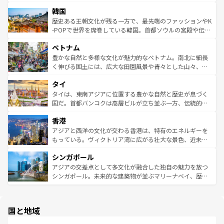
ービーフなどの食文化も豊かで、美味しいものであふれて
北やノスタルジックな町並みが人気な九份（ジォウフェ
は
コンテンツ一覧
を参照してほしい。
韓国
いる。アクティビティも充実しており、サーフィンやダイ
ン）、静ひつな山岳地帯である台湾東部など、都市の喧騒
ビング、ハイキングなど、アウトドア好きにはたまらな
と山間の静けさが共存しており、訪れる人に新しい発見と
歴史ある王朝文化が残る一方で、最先端のファッションやK
い。オーストラリアの多彩な魅力を存分に味わいつくそ
驚きをもたらしてくれる。また、奥深い台湾の食文化も魅
-POPで世界を席巻している韓国。首都ソウルの宮殿や伝統
う。 なお、新着のオーストラリア情報は
コンテンツ一覧
を
力で、夜市などの屋台グルメから高級料理、ヘルシーで美
家屋が並ぶエリアでは韓国の歴史と文化に浸ることがで
参照してほしい。
ベトナム
容にもいいと評判のスイーツなど、バラエティ豊かな料理
き、地方に足を延ばせば四季折々の自然美を楽しむことが
が味わえる。 なお、新着の台湾情報は
コンテンツ一覧
を参
できる。そして、キムチや焼肉、絶品のストリートフード
豊かな自然と多様な文化が魅力的なベトナム。南北に細長
照してほしい。
まで、さまざまな韓国料理が待っている。夜には、韓国な
く伸びる国土には、広大な田園風景や青々とした山々、世
らではのナイトライフも堪能できる。あたたかいホスピタ
界遺産に登録された壮大な自然景観が点在し、都市部では
タイ
リティに包まれながら、韓国の多彩な魅力を心ゆくまで味
急速な発展と共に伝統が息づく。ハノイの古い町並みやホ
わってみてほしい。 なお、新着の韓国情報は
コンテンツ一
ーチミン市のフランス統治時代の建物も、独特の雰囲気を
タイは、東南アジアに位置する豊かな自然と歴史が息づく
覧
を参照してほしい。
醸し出している。また、バラエティの豊かさとおいしさで
国だ。首都バンコクは高層ビルが立ち並ぶ一方、伝統的な
世界中の食通を魅了してやまないベトナム料理も魅力のひ
寺院や市場がいたるところに点在し、古きよき文化と現代
香港
とつ。フォーやバインミー、ベトナムコーヒーなどは、ぜ
の活気が交差している。北部ではチェンマイなどの山岳地
ひ現地で味わいたい。どの地域を訪れてもあたたかい人々
帯で自然と触れ合い、南部ではプーケットやクラビの美し
アジアと西洋の文化が交わる香港は、特有のエネルギーを
が旅行者を迎えてくれるので、きっと忘れられない旅にな
いビーチでリゾート気分を楽しむことができる。タイ料理
もっている。ヴィクトリア湾に広がる壮大な景色、近未来
るはずだ。 なお、新着のベトナム情報は
コンテンツ一覧
を
は世界的に有名で、屋台から高級レストランまで味覚を刺
的なアートスポット、そして歴史と現代が融合した町並
参照してほしい。
シンガポール
激する。気候は一年中温暖で、どの季節にも異なる楽しみ
み、どこを訪れても感動するはず。観光スポットが密集し
が待っている。親しみやすいタイの人々、仏教を中心とし
ており、効率よく見どころを回れるのも魅力。息をのむよ
アジアの交差点として多文化が融合した独自の魅力を放つ
た文化、そして多様な観光資源が、訪れる旅人を魅了し続
うな絶景から文化的な体験まで、香港を存分に楽しみ尽く
シンガポール。未来的な建築物が並ぶマリーナベイ、歴史
ける。 なお、新着のタイ情報は
コンテンツ一覧
を参照して
そう。 なお、新着の香港情報は
コンテンツ一覧
を参照して
と伝統を感じられるエスニックタウン、多数の緑豊かな公
ほしい。
ほしい。
園や自然保護区など、自然が調和した近代的な景観と文化
の多様性あふれるカラフルな町は、どこを歩いても新しい
国と地域
発見がある。さらに、治安のよさや充実した公共交通機関
も、旅行者にとっては魅力的なポイント。グルメも豊富