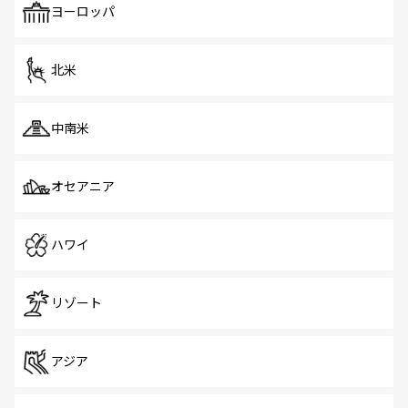
で、ホーカーズは地元の風情を楽しめる外せないスポット
ヨーロッパ
だ。訪れる人を飽きさせないシンガポールで、多様な魅力
を体感しよう。 なお、新着のシンガポール情報は
コンテン
ツ一覧
を参照してほしい。
北米
中南米
オセアニア
ハワイ
リゾート
アジア