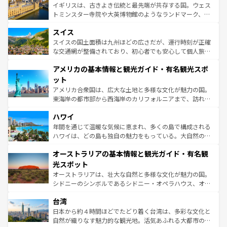
らに、パリ以外の地域にも魅力が溢れており、どの街角に
ルリンの文化的活気、バイエルン州のアルプスの絶景、そ
イギリスは、古きよき伝統と最先端が共存する国。ウェス
も豊かな歴史と文化が息づいている。パリ以外の個性あふ
してライン川沿いのワイン畑といった風景は必見。ビール
トミンスター寺院や大英博物館のようなランドマーク、歴
れる地方に足を運ぶとそれぞれで全く異なる文化を体験で
とソーセージを味わいながら地元の人と過ごす楽しい時間
史ある大学都市、美しい丘陵地帯や牧歌的な風景など、エ
きるだろう。 なお、新着のフランス情報は
コンテンツ一覧
スイス
は、お酒好きな人にはぜひ体験してほしい。 なお、新着の
リアごとに異なる魅力がある。また、優雅なアフタヌーン
を参照してほしい。
ドイツ情報は
コンテンツ一覧
を参照してほしい。
ティー、ビール好きにはたまらない英国パブ、サッカー観
スイスの国土面積は九州ほどの広さだが、運行時刻が正確
戦など、本場だからこそできる体験も豊富。イギリスを旅
な交通網が整備されており、初心者でも安心して個人旅行
して楽しみつくそう。 なお、新着のイギリス情報は
コンテ
を楽しめる。日本同様に時刻表どおりの旅が可能だ。中世
アメリカの基本情報と観光ガイド・有名観光スポ
ンツ一覧
を参照してほしい。
の建物がそのまま残る町や、スイスならではのユニークな
博物館もあり、アルプス観光だけでなく町歩きも満喫する
ット
ことができる。国民の所得が高いため物価も高いが、旅行
アメリカ合衆国は、広大な土地と多様な文化が魅力の国。
者向けの交通パス提供のサービスもあり、うまく活用すれ
東海岸の都市部から西海岸のカリフォルニアまで、訪れる
ば市内交通費無料で観光を楽しむこともできる。 なお、新
場所ごとに異なる風景と体験が待っている。ニューヨーク
着のスイス情報は
コンテンツ一覧
を参照してほしい。
ハワイ
のような巨大都市は、観光、ショッピング、エンターテイ
ンメントが詰まった刺激的なスポットだ。一方、アメリカ
年間を通じて温暖な気候に恵まれ、多くの島で構成される
西部には大自然が広がり、グランドキャニオンやイエロー
ハワイは、どの島も独自の魅力をもっている。大自然の神
ストーン国立公園といった絶景が堪能できる。さらに、南
秘を感じたいなら、火山が生み出した壮大な景観を誇るハ
オーストラリアの基本情報と観光ガイド・有名観
部のニューオーリンズでは、音楽と美食が融合した独特の
ワイ島は見逃せない。また、定番の観光地といえばオアフ
文化が魅力。旅行者はアメリカの各地域で異なる魅力を楽
島だが、静かな自然を求めるならマウイ島やカウアイ島が
光スポット
しみながら、その多様性と豊かな歴史を感じることができ
おすすめ。エメラルドグリーンに輝く海をはじめ、豊かな
オーストラリアは、壮大な自然と多様な文化が魅力の国。
るだろう。車でのロードトリップや列車の旅も、アメリカ
文化や歴史が息づいている。「アロハスピリット」と呼ば
シドニーのシンボルであるシドニー・オペラハウス、オー
ならではの贅沢な旅のスタイルだ。 なお、新着のアメリカ
れるおもてなしの心で訪れる人々を迎えてくれるハワイの
ストラリア東海岸北部に広がる大サンゴ礁地帯グレートバ
情報は
コンテンツ一覧
を参照してほしい。
人々、おいしいローカルフードやハワイアンミュージッ
台湾
リアリーフや大陸中央部にそびえるウルル（エアーズロッ
ク、伝統的なフラダンスなど、すべてがハワイの魅力を彩
ク）、タスマニアの美しい原生林やケアンズの熱帯雨林な
日本から約４時間ほどでたどり着く台湾は、多彩な文化と
っている。訪れるたびに新しい発見と感動が待っているハ
ど、見どころがたくさん。また、カフェやワイン、オージ
自然が織りなす魅力的な観光地。活気あふれる大都市の台
ワイを、存分に味わってほしい。 なお、新着のハワイ情報