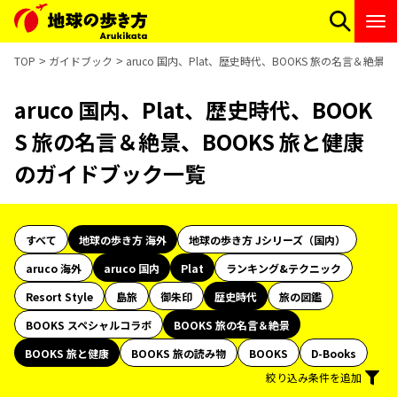
TOP
ガイドブック
aruco 国内、Plat、歴史時代、BOOKS 旅の名言＆絶
aruco 国内、Plat、歴史時代、BOOK
S 旅の名言＆絶景、BOOKS 旅と健康
のガイドブック一覧
すべて
地球の歩き方 海外
地球の歩き方 Jシリーズ（国内）
aruco 海外
aruco 国内
Plat
ランキング&テクニック
Resort Style
島旅
御朱印
歴史時代
旅の図鑑
BOOKS スペシャルコラボ
BOOKS 旅の名言＆絶景
BOOKS 旅と健康
BOOKS 旅の読み物
BOOKS
D-Books
絞り込み条件を追加