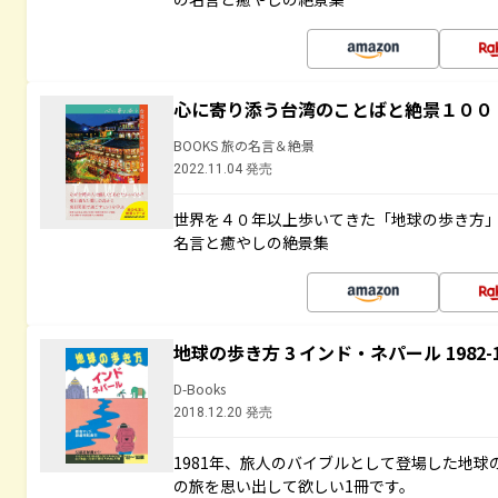
心に寄り添う台湾のことばと絶景１００
BOOKS 旅の名言＆絶景
2022.11.04 発売
世界を４０年以上歩いてきた「地球の歩き方
名言と癒やしの絶景集
地球の歩き方 3 インド・ネパール 1982
D-Books
2018.12.20 発売
1981年、旅人のバイブルとして登場した地
の旅を思い出して欲しい1冊です。