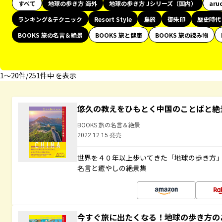
すべて
地球の歩き方 海外
地球の歩き方 Jシリーズ（国内）
aru
ランキング&テクニック
Resort Style
島旅
御朱印
歴史時代
BOOKS 旅の名言＆絶景
BOOKS 旅と健康
BOOKS 旅の読み物
1〜20件/251件中 を表示
悠久の教えをひもとく中国のことばと絶
BOOKS 旅の名言＆絶景
2022.12.15 発売
世界を４０年以上歩いてきた「地球の歩き方
名言と癒やしの絶景集
今すぐ旅に出たくなる！地球の歩き方の