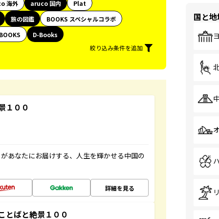
co 海外
aruco 国内
Plat
国と地
旅の図鑑
BOOKS スペシャルコラボ
BOOKS
D-Books
絞り込み条件を追加
景１００
」があなたにお届けする、人生を輝かせる中国の
詳細を見る
ことばと絶景１００