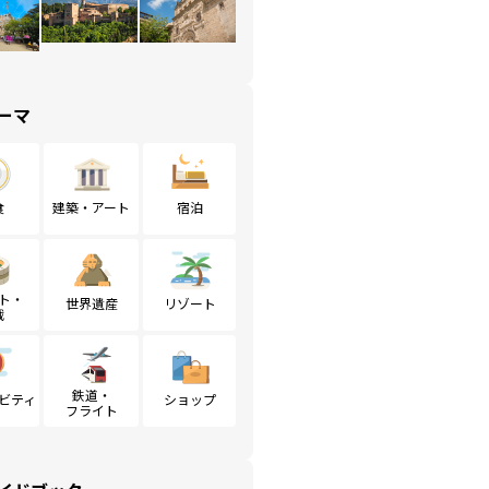
ーマ
食
建築・アート
宿泊
ト・
世界遺産
リゾート
戦
鉄道・
ビティ
ショップ
フライト