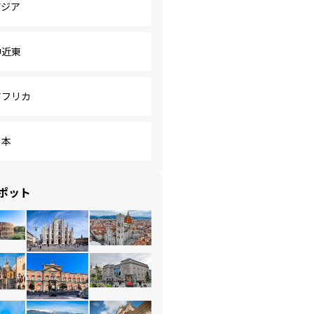
アジア
中近東
アフリカ
日本
ポット