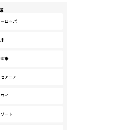
域
ヨーロッパ
北米
中南米
オセアニア
ハワイ
リゾート