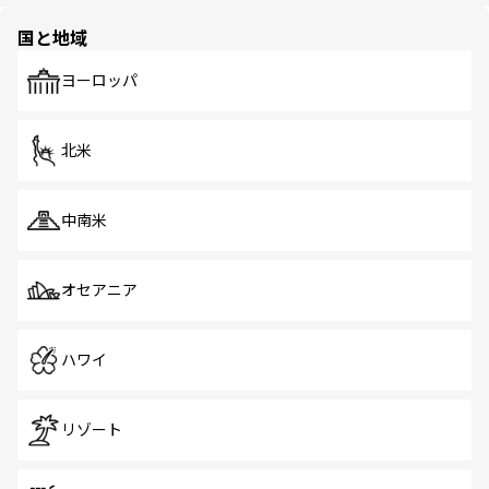
園や自然保護区など、自然が調和した近代的な景観と文化
の多様性あふれるカラフルな町は、どこを歩いても新しい
国と地域
発見がある。さらに、治安のよさや充実した公共交通機関
も、旅行者にとっては魅力的なポイント。グルメも豊富
で、ホーカーズは地元の風情を楽しめる外せないスポット
ヨーロッパ
だ。訪れる人を飽きさせないシンガポールで、多様な魅力
を体感しよう。 なお、新着のシンガポール情報は
コンテン
ツ一覧
を参照してほしい。
北米
中南米
オセアニア
ハワイ
リゾート