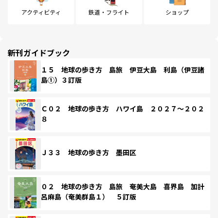
アクティビティ
鉄道・フライト
ショップ
新刊ガイドブック
１５ 地球の歩き方 島旅 伊豆大島 利島（伊豆諸
島①）３訂版
Ｃ０２ 地球の歩き方 ハワイ島 ２０２７～２０２
８
Ｊ３３ 地球の歩き方 墨田区
０２ 地球の歩き方 島旅 奄美大島 喜界島 加計
呂麻島（奄美群島１） ５訂版