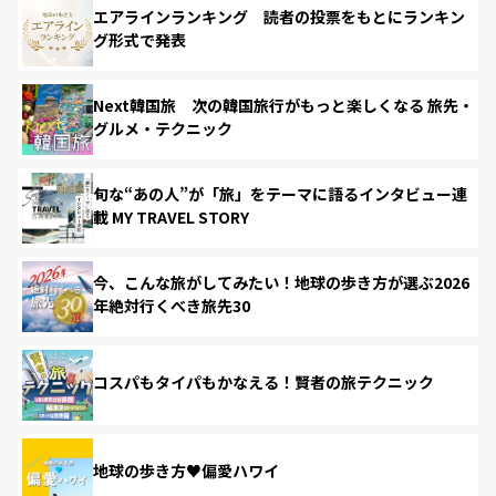
エアラインランキング 読者の投票をもとにランキン
グ形式で発表
Next韓国旅 次の韓国旅行がもっと楽しくなる 旅先・
グルメ・テクニック
旬な“あの人”が「旅」をテーマに語るインタビュー連
載 MY TRAVEL STORY
今、こんな旅がしてみたい！地球の歩き方が選ぶ2026
年絶対行くべき旅先30
コスパもタイパもかなえる！賢者の旅テクニック
地球の歩き方♥偏愛ハワイ