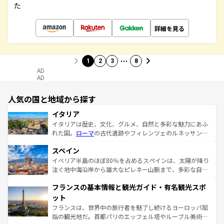
た
詳細を見る
…
1
2
3
8
AD
AD
人気の国と地域から探す
イタリア
イタリアは歴史、文化、グルメ、自然と多彩な魅力にあふ
れた国。
ローマ
の古代遺跡やフィレンツェのルネッサンス
美術、ヴェネツィアの運河など、歴史あるスポットはもち
スペイン
ろん、トスカーナの美しい田園風景やアマルフィ海岸の絶
景など、自然景観も見逃せない。観光の合間には、本場の
イベリア半島のほぼ80％を占めるスペインは、太陽が降り
ピザやパスタなど、絶品のイタリア料理を堪能することも
注ぐ地中海沿岸から雄大なピレネー山脈まで、多彩な自然
できる。朝目覚めてから夜眠るまで、すべての瞬間を楽し
と文化が詰まったヨーロッパ屈指の旅行先だ。多様な地域
フランスの基本情報と観光ガイド・有名観光スポ
ませてくれるイタリアで、忘れられない旅をしてみよう！
文化が根付くこの国では、情熱的なフラメンコ、熱気あふ
なお、新着のイタリア情報は
コンテンツ一覧
を参照してほ
れる闘牛、そして美味しいタパスが生活の一部となってい
ット
しい。
る。首都マドリードの洗練された雰囲気や、バルセロナの
フランスは、世界中の旅行者を魅了し続けるヨーロッパ屈
アートに溢れた街角から、地方では古代ローマ遺跡や中世
指の観光地だ。首都パリのエッフェル塔やルーブル美術館
の城塞都市、穏やかなビーチリゾートまで多彩な表情を見