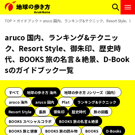
TOP
ガイドブック
aruco 国内、ランキング&テクニック、Resort Styl
aruco 国内、ランキング&テクニッ
ク、Resort Style、御朱印、歴史時
代、BOOKS 旅の名言＆絶景、D-Book
sのガイドブック一覧
すべて
地球の歩き方 海外
地球の歩き方 Jシリーズ（国内）
aruco 海外
aruco 国内
Plat
ランキング&テクニック
Resort Style
島旅
御朱印
歴史時代
旅の図鑑
BOOKS スペシャルコラボ
BOOKS 旅の名言＆絶景
BOOKS 旅と健康
BOOKS 旅の読み物
BOOKS
D-Books