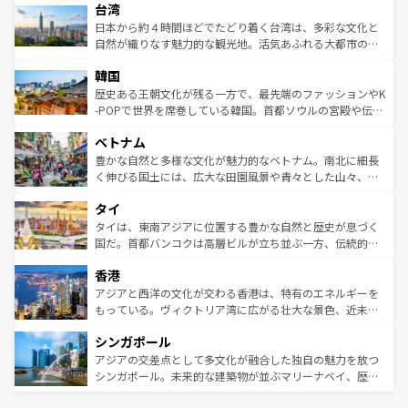
ならではの贅沢な旅のスタイルだ。 なお、新着のアメリカ
台湾
れるおもてなしの心で訪れる人々を迎えてくれるハワイの
リアリーフや大陸中央部にそびえるウルル（エアーズロッ
情報は
コンテンツ一覧
を参照してほしい。
人々、おいしいローカルフードやハワイアンミュージッ
ク）、タスマニアの美しい原生林やケアンズの熱帯雨林な
日本から約４時間ほどでたどり着く台湾は、多彩な文化と
ク、伝統的なフラダンスなど、すべてがハワイの魅力を彩
ど、見どころがたくさん。また、カフェやワイン、オージ
自然が織りなす魅力的な観光地。活気あふれる大都市の台
っている。訪れるたびに新しい発見と感動が待っているハ
ービーフなどの食文化も豊かで、美味しいものであふれて
北やノスタルジックな町並みが人気な九份（ジォウフェ
ワイを、存分に味わってほしい。 なお、新着のハワイ情報
韓国
いる。アクティビティも充実しており、サーフィンやダイ
ン）、静ひつな山岳地帯である台湾東部など、都市の喧騒
は
コンテンツ一覧
を参照してほしい。
ビング、ハイキングなど、アウトドア好きにはたまらな
と山間の静けさが共存しており、訪れる人に新しい発見と
歴史ある王朝文化が残る一方で、最先端のファッションやK
い。オーストラリアの多彩な魅力を存分に味わいつくそ
驚きをもたらしてくれる。また、奥深い台湾の食文化も魅
-POPで世界を席巻している韓国。首都ソウルの宮殿や伝統
う。 なお、新着のオーストラリア情報は
コンテンツ一覧
を
力で、夜市などの屋台グルメから高級料理、ヘルシーで美
家屋が並ぶエリアでは韓国の歴史と文化に浸ることがで
参照してほしい。
ベトナム
容にもいいと評判のスイーツなど、バラエティ豊かな料理
き、地方に足を延ばせば四季折々の自然美を楽しむことが
が味わえる。 なお、新着の台湾情報は
コンテンツ一覧
を参
できる。そして、キムチや焼肉、絶品のストリートフード
豊かな自然と多様な文化が魅力的なベトナム。南北に細長
照してほしい。
まで、さまざまな韓国料理が待っている。夜には、韓国な
く伸びる国土には、広大な田園風景や青々とした山々、世
らではのナイトライフも堪能できる。あたたかいホスピタ
界遺産に登録された壮大な自然景観が点在し、都市部では
タイ
リティに包まれながら、韓国の多彩な魅力を心ゆくまで味
急速な発展と共に伝統が息づく。ハノイの古い町並みやホ
わってみてほしい。 なお、新着の韓国情報は
コンテンツ一
ーチミン市のフランス統治時代の建物も、独特の雰囲気を
タイは、東南アジアに位置する豊かな自然と歴史が息づく
覧
を参照してほしい。
醸し出している。また、バラエティの豊かさとおいしさで
国だ。首都バンコクは高層ビルが立ち並ぶ一方、伝統的な
世界中の食通を魅了してやまないベトナム料理も魅力のひ
寺院や市場がいたるところに点在し、古きよき文化と現代
香港
とつ。フォーやバインミー、ベトナムコーヒーなどは、ぜ
の活気が交差している。北部ではチェンマイなどの山岳地
ひ現地で味わいたい。どの地域を訪れてもあたたかい人々
帯で自然と触れ合い、南部ではプーケットやクラビの美し
アジアと西洋の文化が交わる香港は、特有のエネルギーを
が旅行者を迎えてくれるので、きっと忘れられない旅にな
いビーチでリゾート気分を楽しむことができる。タイ料理
もっている。ヴィクトリア湾に広がる壮大な景色、近未来
るはずだ。 なお、新着のベトナム情報は
コンテンツ一覧
を
は世界的に有名で、屋台から高級レストランまで味覚を刺
的なアートスポット、そして歴史と現代が融合した町並
参照してほしい。
シンガポール
激する。気候は一年中温暖で、どの季節にも異なる楽しみ
み、どこを訪れても感動するはず。観光スポットが密集し
が待っている。親しみやすいタイの人々、仏教を中心とし
ており、効率よく見どころを回れるのも魅力。息をのむよ
アジアの交差点として多文化が融合した独自の魅力を放つ
た文化、そして多様な観光資源が、訪れる旅人を魅了し続
うな絶景から文化的な体験まで、香港を存分に楽しみ尽く
シンガポール。未来的な建築物が並ぶマリーナベイ、歴史
ける。 なお、新着のタイ情報は
コンテンツ一覧
を参照して
そう。 なお、新着の香港情報は
コンテンツ一覧
を参照して
と伝統を感じられるエスニックタウン、多数の緑豊かな公
ほしい。
ほしい。