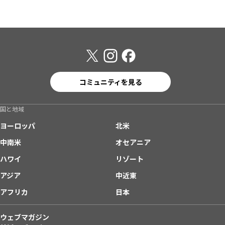
コミュニティを見る
国と地域
ヨーロッパ
北米
中南米
オセアニア
ハワイ
リゾート
アジア
中近東
アフリカ
日本
ウェブマガジン