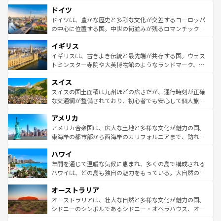
といった象徴的なスポットから、田舎町の古風な美しさま
せる。地方によって風土や気候が異なるスペインはその個
ドイツ
で、幅広い魅力が詰まっている。華麗な宮殿、歴史的な大
性で訪れる人を魅了する。 なお、新着のスペイン情報は
コ
聖堂、美しいビーチ、そして豊かな自然が、訪れる者を心
ドイツは、豊かな歴史と多彩な文化が交差するヨーロッパ
ンテンツ一覧
を参照してほしい。
から魅了する。また、フランスは美食の国としても知ら
の中心に位置する国。中世の街並みが残るロマンチック街
れ、フランス料理はユネスコ無形文化遺産にも登録されて
道から、未来を先取りするようなモダンな都市まで多様な
イギリス
いる。シャンパンの発祥地であるランス、プロヴァンスの
顔を持つこの国は、どこを歩いても飽きることがない。ベ
香り高いラベンダー畑など、多彩な楽しみ方が可能だ。さ
ルリンの文化的活気、バイエルン州のアルプスの絶景、そ
イギリスは、古きよき伝統と最先端が共存する国。ウェス
らに、パリ以外の地域にも魅力が溢れており、どの街角に
してライン川沿いのワイン畑といった風景は必見。ビール
トミンスター寺院や大英博物館のようなランドマーク、歴
も豊かな歴史と文化が息づいている。パリ以外の個性あふ
とソーセージを味わいながら地元の人と過ごす楽しい時間
史ある大学都市、美しい丘陵地帯や牧歌的な風景など、エ
れる地方に足を運ぶとそれぞれで全く異なる文化を体験で
スイス
は、お酒好きな人にはぜひ体験してほしい。 なお、新着の
リアごとに異なる魅力がある。また、優雅なアフタヌーン
きるだろう。 なお、新着のフランス情報は
コンテンツ一覧
ドイツ情報は
コンテンツ一覧
を参照してほしい。
ティー、ビール好きにはたまらない英国パブ、サッカー観
スイスの国土面積は九州ほどの広さだが、運行時刻が正確
を参照してほしい。
戦など、本場だからこそできる体験も豊富。イギリスを旅
な交通網が整備されており、初心者でも安心して個人旅行
して楽しみつくそう。 なお、新着のイギリス情報は
コンテ
を楽しめる。日本同様に時刻表どおりの旅が可能だ。中世
アメリカ
ンツ一覧
を参照してほしい。
の建物がそのまま残る町や、スイスならではのユニークな
博物館もあり、アルプス観光だけでなく町歩きも満喫する
アメリカ合衆国は、広大な土地と多様な文化が魅力の国。
ことができる。国民の所得が高いため物価も高いが、旅行
東海岸の都市部から西海岸のカリフォルニアまで、訪れる
者向けの交通パス提供のサービスもあり、うまく活用すれ
場所ごとに異なる風景と体験が待っている。ニューヨーク
ハワイ
ば市内交通費無料で観光を楽しむこともできる。 なお、新
のような巨大都市は、観光、ショッピング、エンターテイ
着のスイス情報は
コンテンツ一覧
を参照してほしい。
ンメントが詰まった刺激的なスポットだ。一方、アメリカ
年間を通じて温暖な気候に恵まれ、多くの島で構成される
西部には大自然が広がり、グランドキャニオンやイエロー
ハワイは、どの島も独自の魅力をもっている。大自然の神
ストーン国立公園といった絶景が堪能できる。さらに、南
秘を感じたいなら、火山が生み出した壮大な景観を誇るハ
オーストラリア
部のニューオーリンズでは、音楽と美食が融合した独特の
ワイ島は見逃せない。また、定番の観光地といえばオアフ
文化が魅力。旅行者はアメリカの各地域で異なる魅力を楽
島だが、静かな自然を求めるならマウイ島やカウアイ島が
オーストラリアは、壮大な自然と多様な文化が魅力の国。
しみながら、その多様性と豊かな歴史を感じることができ
おすすめ。エメラルドグリーンに輝く海をはじめ、豊かな
シドニーのシンボルであるシドニー・オペラハウス、オー
るだろう。車でのロードトリップや列車の旅も、アメリカ
文化や歴史が息づいている。「アロハスピリット」と呼ば
ストラリア東海岸北部に広がる大サンゴ礁地帯グレートバ