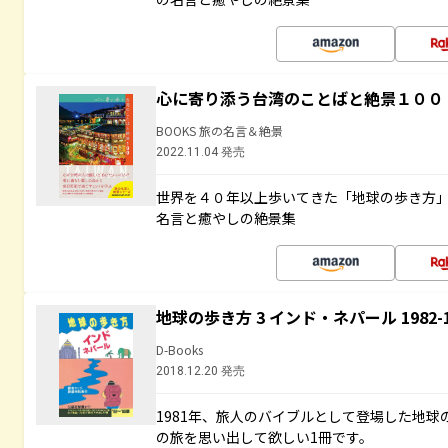
心に寄り添う台湾のことばと絶景１００
BOOKS 旅の名言＆絶景
2022.11.04 発売
世界を４０年以上歩いてきた「地球の歩き方
名言と癒やしの絶景集
地球の歩き方 3 インド・ネパール 1982
D-Books
2018.12.20 発売
1981年、旅人のバイブルとして登場した地
の旅を思い出して欲しい1冊です。