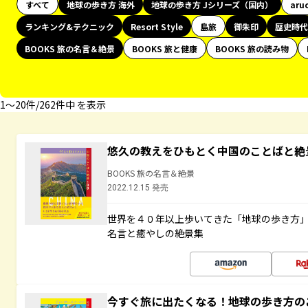
すべて
地球の歩き方 海外
地球の歩き方 Jシリーズ（国内）
aru
ランキング&テクニック
Resort Style
島旅
御朱印
歴史時代
BOOKS 旅の名言＆絶景
BOOKS 旅と健康
BOOKS 旅の読み物
1〜20件/262件中 を表示
悠久の教えをひもとく中国のことばと絶
BOOKS 旅の名言＆絶景
2022.12.15 発売
世界を４０年以上歩いてきた「地球の歩き方
名言と癒やしの絶景集
今すぐ旅に出たくなる！地球の歩き方の