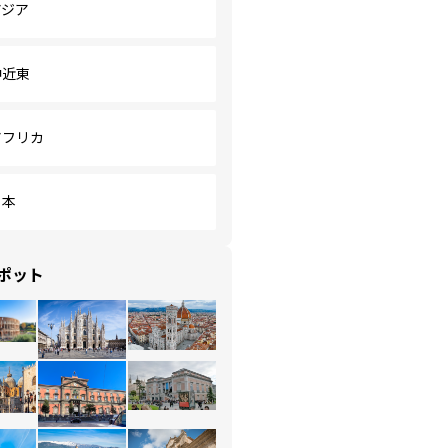
アジア
中近東
アフリカ
日本
ポット