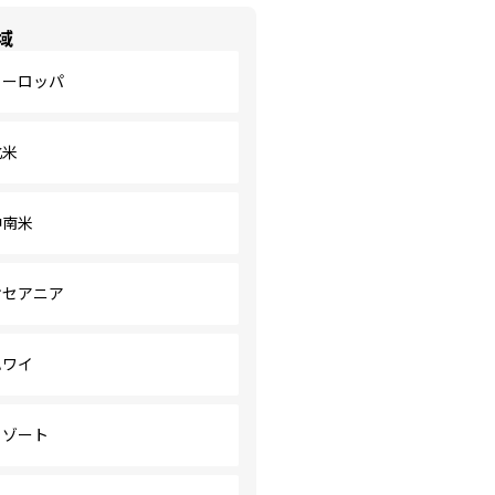
域
ヨーロッパ
北米
中南米
オセアニア
ハワイ
リゾート