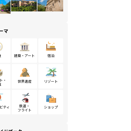
ーマ
食
建築・アート
宿泊
ト・
世界遺産
リゾート
戦
鉄道・
ビティ
ショップ
フライト