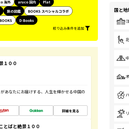
co 海外
aruco 国内
Plat
国と地
旅の図鑑
BOOKS スペシャルコラボ
BOOKS
D-Books
絞り込み条件を追加
景１００
」があなたにお届けする、人生を輝かせる中国の
詳細を見る
ことばと絶景１００