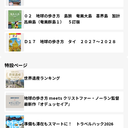
０２ 地球の歩き方 島旅 奄美大島 喜界島 加計
呂麻島（奄美群島１） ５訂版
Ｄ１７ 地球の歩き方 タイ ２０２７～２０２８
特設ページ
世界遺産ランキング
地球の歩き方 meets クリストファー・ノーラン監督
最新作『オデュッセイア』
準備も滞在もスマートに！ トラベルハック2026