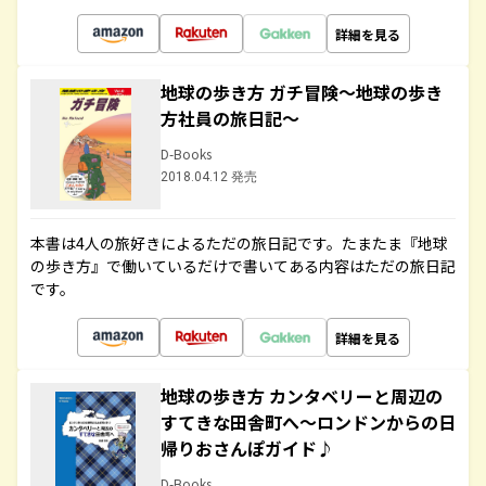
詳細を見る
地球の歩き方 ガチ冒険～地球の歩き
方社員の旅日記～
D-Books
2018.04.12 発売
本書は4人の旅好きによるただの旅日記です。たまたま『地球
の歩き方』で働いているだけで書いてある内容はただの旅日記
です。
詳細を見る
地球の歩き方 カンタベリーと周辺の
すてきな田舎町へ～ロンドンからの日
帰りおさんぽガイド♪
D-Books