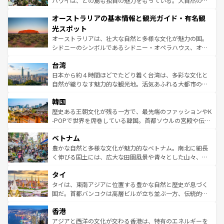
ハワイは、どの島も独自の魅力をもっている。大自然の神
ストーン国立公園といった絶景が堪能できる。さらに、南
秘を感じたいなら、火山が生み出した壮大な景観を誇るハ
オーストラリアの基本情報と観光ガイド・有名観
部のニューオーリンズでは、音楽と美食が融合した独特の
ワイ島は見逃せない。また、定番の観光地といえばオアフ
文化が魅力。旅行者はアメリカの各地域で異なる魅力を楽
島だが、静かな自然を求めるならマウイ島やカウアイ島が
光スポット
しみながら、その多様性と豊かな歴史を感じることができ
おすすめ。エメラルドグリーンに輝く海をはじめ、豊かな
オーストラリアは、壮大な自然と多様な文化が魅力の国。
るだろう。車でのロードトリップや列車の旅も、アメリカ
文化や歴史が息づいている。「アロハスピリット」と呼ば
シドニーのシンボルであるシドニー・オペラハウス、オー
ならではの贅沢な旅のスタイルだ。 なお、新着のアメリカ
れるおもてなしの心で訪れる人々を迎えてくれるハワイの
ストラリア東海岸北部に広がる大サンゴ礁地帯グレートバ
情報は
コンテンツ一覧
を参照してほしい。
人々、おいしいローカルフードやハワイアンミュージッ
台湾
リアリーフや大陸中央部にそびえるウルル（エアーズロッ
ク、伝統的なフラダンスなど、すべてがハワイの魅力を彩
ク）、タスマニアの美しい原生林やケアンズの熱帯雨林な
日本から約４時間ほどでたどり着く台湾は、多彩な文化と
っている。訪れるたびに新しい発見と感動が待っているハ
ど、見どころがたくさん。また、カフェやワイン、オージ
自然が織りなす魅力的な観光地。活気あふれる大都市の台
ワイを、存分に味わってほしい。 なお、新着のハワイ情報
ービーフなどの食文化も豊かで、美味しいものであふれて
北やノスタルジックな町並みが人気な九份（ジォウフェ
は
コンテンツ一覧
を参照してほしい。
韓国
いる。アクティビティも充実しており、サーフィンやダイ
ン）、静ひつな山岳地帯である台湾東部など、都市の喧騒
ビング、ハイキングなど、アウトドア好きにはたまらな
と山間の静けさが共存しており、訪れる人に新しい発見と
歴史ある王朝文化が残る一方で、最先端のファッションやK
い。オーストラリアの多彩な魅力を存分に味わいつくそ
驚きをもたらしてくれる。また、奥深い台湾の食文化も魅
-POPで世界を席巻している韓国。首都ソウルの宮殿や伝統
う。 なお、新着のオーストラリア情報は
コンテンツ一覧
を
力で、夜市などの屋台グルメから高級料理、ヘルシーで美
家屋が並ぶエリアでは韓国の歴史と文化に浸ることがで
参照してほしい。
ベトナム
容にもいいと評判のスイーツなど、バラエティ豊かな料理
き、地方に足を延ばせば四季折々の自然美を楽しむことが
が味わえる。 なお、新着の台湾情報は
コンテンツ一覧
を参
できる。そして、キムチや焼肉、絶品のストリートフード
豊かな自然と多様な文化が魅力的なベトナム。南北に細長
照してほしい。
まで、さまざまな韓国料理が待っている。夜には、韓国な
く伸びる国土には、広大な田園風景や青々とした山々、世
らではのナイトライフも堪能できる。あたたかいホスピタ
界遺産に登録された壮大な自然景観が点在し、都市部では
タイ
リティに包まれながら、韓国の多彩な魅力を心ゆくまで味
急速な発展と共に伝統が息づく。ハノイの古い町並みやホ
わってみてほしい。 なお、新着の韓国情報は
コンテンツ一
ーチミン市のフランス統治時代の建物も、独特の雰囲気を
タイは、東南アジアに位置する豊かな自然と歴史が息づく
覧
を参照してほしい。
醸し出している。また、バラエティの豊かさとおいしさで
国だ。首都バンコクは高層ビルが立ち並ぶ一方、伝統的な
世界中の食通を魅了してやまないベトナム料理も魅力のひ
寺院や市場がいたるところに点在し、古きよき文化と現代
香港
とつ。フォーやバインミー、ベトナムコーヒーなどは、ぜ
の活気が交差している。北部ではチェンマイなどの山岳地
ひ現地で味わいたい。どの地域を訪れてもあたたかい人々
帯で自然と触れ合い、南部ではプーケットやクラビの美し
アジアと西洋の文化が交わる香港は、特有のエネルギーを