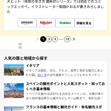
大ヒット「地球の歩き方 御朱印シリーズ」では初めてのコミ
ックエッセイ。イラストレーター柴田かおるが書きおろしまし
た
詳細を見る
…
1
2
3
12
AD
AD
人気の国と地域から探す
イタリア
イタリアは歴史、文化、グルメ、自然と多彩な魅力にあふ
れた国。
ローマ
の古代遺跡やフィレンツェのルネッサンス
美術、ヴェネツィアの運河など、歴史あるスポットはもち
スペインの観光ポイントと人気スポット・知ってお
ろん、トスカーナの美しい田園風景やアマルフィ海岸の絶
景など、自然景観も見逃せない。観光の合間には、本場の
くべき基本情報
ピザやパスタなど、絶品のイタリア料理を堪能することも
イベリア半島のほぼ80％を占めるスペインは、太陽が降り
できる。朝目覚めてから夜眠るまで、すべての瞬間を楽し
注ぐ地中海沿岸から雄大なピレネー山脈まで、多彩な自然
ませてくれるイタリアで、忘れられない旅をしてみよう！
と文化が詰まったヨーロッパ屈指の旅行先だ。多様な地域
なお、新着のイタリア情報は
コンテンツ一覧
を参照してほ
フランスの基本情報と観光ガイド・有名観光スポ
文化が根付くこの国では、情熱的なフラメンコ、熱気あふ
しい。