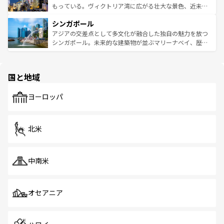
が旅行者を迎えてくれるので、きっと忘れられない旅にな
いビーチでリゾート気分を楽しむことができる。タイ料理
もっている。ヴィクトリア湾に広がる壮大な景色、近未来
るはずだ。 なお、新着のベトナム情報は
コンテンツ一覧
を
は世界的に有名で、屋台から高級レストランまで味覚を刺
的なアートスポット、そして歴史と現代が融合した町並
参照してほしい。
シンガポール
激する。気候は一年中温暖で、どの季節にも異なる楽しみ
み、どこを訪れても感動するはず。観光スポットが密集し
が待っている。親しみやすいタイの人々、仏教を中心とし
ており、効率よく見どころを回れるのも魅力。息をのむよ
アジアの交差点として多文化が融合した独自の魅力を放つ
た文化、そして多様な観光資源が、訪れる旅人を魅了し続
うな絶景から文化的な体験まで、香港を存分に楽しみ尽く
シンガポール。未来的な建築物が並ぶマリーナベイ、歴史
ける。 なお、新着のタイ情報は
コンテンツ一覧
を参照して
そう。 なお、新着の香港情報は
コンテンツ一覧
を参照して
と伝統を感じられるエスニックタウン、多数の緑豊かな公
ほしい。
ほしい。
園や自然保護区など、自然が調和した近代的な景観と文化
の多様性あふれるカラフルな町は、どこを歩いても新しい
国と地域
発見がある。さらに、治安のよさや充実した公共交通機関
も、旅行者にとっては魅力的なポイント。グルメも豊富
で、ホーカーズは地元の風情を楽しめる外せないスポット
ヨーロッパ
だ。訪れる人を飽きさせないシンガポールで、多様な魅力
を体感しよう。 なお、新着のシンガポール情報は
コンテン
ツ一覧
を参照してほしい。
北米
中南米
オセアニア