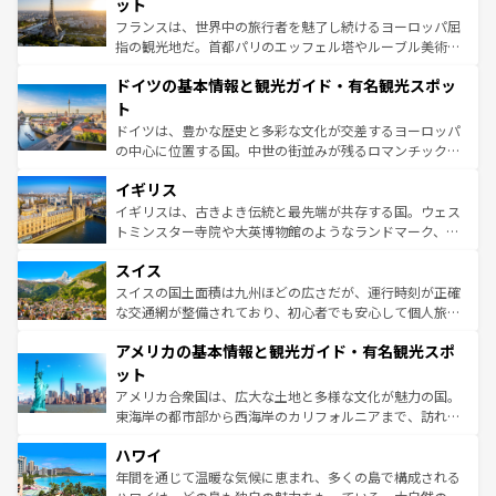
れる闘牛、そして美味しいタパスが生活の一部となってい
ット
る。首都マドリードの洗練された雰囲気や、バルセロナの
フランスは、世界中の旅行者を魅了し続けるヨーロッパ屈
アートに溢れた街角から、地方では古代ローマ遺跡や中世
指の観光地だ。首都パリのエッフェル塔やルーブル美術館
の城塞都市、穏やかなビーチリゾートまで多彩な表情を見
といった象徴的なスポットから、田舎町の古風な美しさま
せる。地方によって風土や気候が異なるスペインはその個
ドイツの基本情報と観光ガイド・有名観光スポッ
で、幅広い魅力が詰まっている。華麗な宮殿、歴史的な大
性で訪れる人を魅了する。 なお、新着のスペイン情報は
コ
聖堂、美しいビーチ、そして豊かな自然が、訪れる者を心
ト
ンテンツ一覧
を参照してほしい。
から魅了する。また、フランスは美食の国としても知ら
ドイツは、豊かな歴史と多彩な文化が交差するヨーロッパ
れ、フランス料理はユネスコ無形文化遺産にも登録されて
の中心に位置する国。中世の街並みが残るロマンチック街
いる。シャンパンの発祥地であるランス、プロヴァンスの
道から、未来を先取りするようなモダンな都市まで多様な
香り高いラベンダー畑など、多彩な楽しみ方が可能だ。さ
イギリス
顔を持つこの国は、どこを歩いても飽きることがない。ベ
らに、パリ以外の地域にも魅力が溢れており、どの街角に
ルリンの文化的活気、バイエルン州のアルプスの絶景、そ
イギリスは、古きよき伝統と最先端が共存する国。ウェス
も豊かな歴史と文化が息づいている。パリ以外の個性あふ
してライン川沿いのワイン畑といった風景は必見。ビール
トミンスター寺院や大英博物館のようなランドマーク、歴
れる地方に足を運ぶとそれぞれで全く異なる文化を体験で
とソーセージを味わいながら地元の人と過ごす楽しい時間
史ある大学都市、美しい丘陵地帯や牧歌的な風景など、エ
きるだろう。 なお、新着のフランス情報は
コンテンツ一覧
スイス
は、お酒好きな人にはぜひ体験してほしい。 なお、新着の
リアごとに異なる魅力がある。また、優雅なアフタヌーン
を参照してほしい。
ドイツ情報は
コンテンツ一覧
を参照してほしい。
ティー、ビール好きにはたまらない英国パブ、サッカー観
スイスの国土面積は九州ほどの広さだが、運行時刻が正確
戦など、本場だからこそできる体験も豊富。イギリスを旅
な交通網が整備されており、初心者でも安心して個人旅行
して楽しみつくそう。 なお、新着のイギリス情報は
コンテ
を楽しめる。日本同様に時刻表どおりの旅が可能だ。中世
アメリカの基本情報と観光ガイド・有名観光スポ
ンツ一覧
を参照してほしい。
の建物がそのまま残る町や、スイスならではのユニークな
博物館もあり、アルプス観光だけでなく町歩きも満喫する
ット
ことができる。国民の所得が高いため物価も高いが、旅行
アメリカ合衆国は、広大な土地と多様な文化が魅力の国。
者向けの交通パス提供のサービスもあり、うまく活用すれ
東海岸の都市部から西海岸のカリフォルニアまで、訪れる
ば市内交通費無料で観光を楽しむこともできる。 なお、新
場所ごとに異なる風景と体験が待っている。ニューヨーク
着のスイス情報は
コンテンツ一覧
を参照してほしい。
ハワイ
のような巨大都市は、観光、ショッピング、エンターテイ
ンメントが詰まった刺激的なスポットだ。一方、アメリカ
年間を通じて温暖な気候に恵まれ、多くの島で構成される
西部には大自然が広がり、グランドキャニオンやイエロー