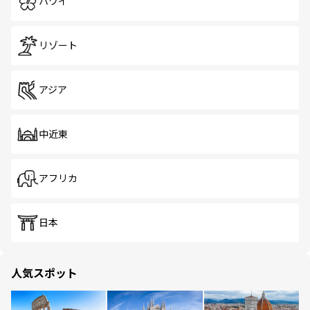
ハワイ
リゾート
アジア
中近東
アフリカ
日本
人気スポット