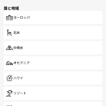
園や自然保護区など、自然が調和した近代的な景観と文化
の多様性あふれるカラフルな町は、どこを歩いても新しい
国と地域
発見がある。さらに、治安のよさや充実した公共交通機関
も、旅行者にとっては魅力的なポイント。グルメも豊富
で、ホーカーズは地元の風情を楽しめる外せないスポット
ヨーロッパ
だ。訪れる人を飽きさせないシンガポールで、多様な魅力
を体感しよう。 なお、新着のシンガポール情報は
コンテン
ツ一覧
を参照してほしい。
北米
中南米
オセアニア
ハワイ
リゾート