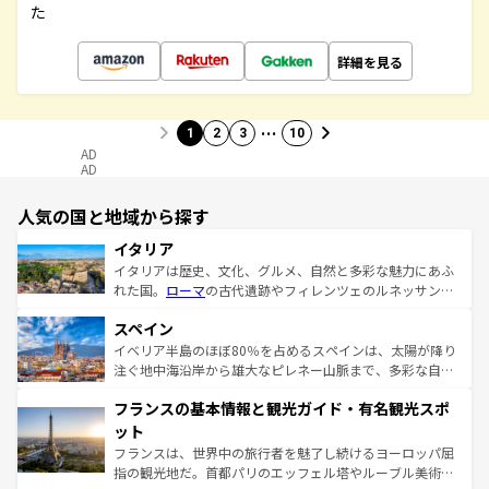
た
詳細を見る
…
1
2
3
10
AD
AD
人気の国と地域から探す
イタリア
イタリアは歴史、文化、グルメ、自然と多彩な魅力にあふ
れた国。
ローマ
の古代遺跡やフィレンツェのルネッサンス
美術、ヴェネツィアの運河など、歴史あるスポットはもち
スペイン
ろん、トスカーナの美しい田園風景やアマルフィ海岸の絶
景など、自然景観も見逃せない。観光の合間には、本場の
イベリア半島のほぼ80％を占めるスペインは、太陽が降り
ピザやパスタなど、絶品のイタリア料理を堪能することも
注ぐ地中海沿岸から雄大なピレネー山脈まで、多彩な自然
できる。朝目覚めてから夜眠るまで、すべての瞬間を楽し
と文化が詰まったヨーロッパ屈指の旅行先だ。多様な地域
フランスの基本情報と観光ガイド・有名観光スポ
ませてくれるイタリアで、忘れられない旅をしてみよう！
文化が根付くこの国では、情熱的なフラメンコ、熱気あふ
なお、新着のイタリア情報は
コンテンツ一覧
を参照してほ
れる闘牛、そして美味しいタパスが生活の一部となってい
ット
しい。
る。首都マドリードの洗練された雰囲気や、バルセロナの
フランスは、世界中の旅行者を魅了し続けるヨーロッパ屈
アートに溢れた街角から、地方では古代ローマ遺跡や中世
指の観光地だ。首都パリのエッフェル塔やルーブル美術館
の城塞都市、穏やかなビーチリゾートまで多彩な表情を見