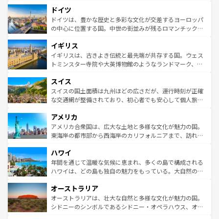
といった象徴的なスポットから、田舎町の古風な美しさま
せる。地方によって風土や気候が異なるスペインはその個
ドイツ
で、幅広い魅力が詰まっている。華麗な宮殿、歴史的な大
性で訪れる人を魅了する。 なお、新着のスペイン情報は
コ
聖堂、美しいビーチ、そして豊かな自然が、訪れる者を心
ドイツは、豊かな歴史と多彩な文化が交差するヨーロッパ
ンテンツ一覧
を参照してほしい。
から魅了する。また、フランスは美食の国としても知ら
の中心に位置する国。中世の街並みが残るロマンチック街
れ、フランス料理はユネスコ無形文化遺産にも登録されて
道から、未来を先取りするようなモダンな都市まで多様な
イギリス
いる。シャンパンの発祥地であるランス、プロヴァンスの
顔を持つこの国は、どこを歩いても飽きることがない。ベ
香り高いラベンダー畑など、多彩な楽しみ方が可能だ。さ
ルリンの文化的活気、バイエルン州のアルプスの絶景、そ
イギリスは、古きよき伝統と最先端が共存する国。ウェス
らに、パリ以外の地域にも魅力が溢れており、どの街角に
してライン川沿いのワイン畑といった風景は必見。ビール
トミンスター寺院や大英博物館のようなランドマーク、歴
も豊かな歴史と文化が息づいている。パリ以外の個性あふ
とソーセージを味わいながら地元の人と過ごす楽しい時間
史ある大学都市、美しい丘陵地帯や牧歌的な風景など、エ
れる地方に足を運ぶとそれぞれで全く異なる文化を体験で
スイス
は、お酒好きな人にはぜひ体験してほしい。 なお、新着の
リアごとに異なる魅力がある。また、優雅なアフタヌーン
きるだろう。 なお、新着のフランス情報は
コンテンツ一覧
ドイツ情報は
コンテンツ一覧
を参照してほしい。
ティー、ビール好きにはたまらない英国パブ、サッカー観
スイスの国土面積は九州ほどの広さだが、運行時刻が正確
を参照してほしい。
戦など、本場だからこそできる体験も豊富。イギリスを旅
な交通網が整備されており、初心者でも安心して個人旅行
して楽しみつくそう。 なお、新着のイギリス情報は
コンテ
を楽しめる。日本同様に時刻表どおりの旅が可能だ。中世
アメリカ
ンツ一覧
を参照してほしい。
の建物がそのまま残る町や、スイスならではのユニークな
博物館もあり、アルプス観光だけでなく町歩きも満喫する
アメリカ合衆国は、広大な土地と多様な文化が魅力の国。
ことができる。国民の所得が高いため物価も高いが、旅行
東海岸の都市部から西海岸のカリフォルニアまで、訪れる
者向けの交通パス提供のサービスもあり、うまく活用すれ
場所ごとに異なる風景と体験が待っている。ニューヨーク
ハワイ
ば市内交通費無料で観光を楽しむこともできる。 なお、新
のような巨大都市は、観光、ショッピング、エンターテイ
着のスイス情報は
コンテンツ一覧
を参照してほしい。
ンメントが詰まった刺激的なスポットだ。一方、アメリカ
年間を通じて温暖な気候に恵まれ、多くの島で構成される
西部には大自然が広がり、グランドキャニオンやイエロー
ハワイは、どの島も独自の魅力をもっている。大自然の神
ストーン国立公園といった絶景が堪能できる。さらに、南
秘を感じたいなら、火山が生み出した壮大な景観を誇るハ
オーストラリア
部のニューオーリンズでは、音楽と美食が融合した独特の
ワイ島は見逃せない。また、定番の観光地といえばオアフ
文化が魅力。旅行者はアメリカの各地域で異なる魅力を楽
島だが、静かな自然を求めるならマウイ島やカウアイ島が
オーストラリアは、壮大な自然と多様な文化が魅力の国。
しみながら、その多様性と豊かな歴史を感じることができ
おすすめ。エメラルドグリーンに輝く海をはじめ、豊かな
シドニーのシンボルであるシドニー・オペラハウス、オー
るだろう。車でのロードトリップや列車の旅も、アメリカ
文化や歴史が息づいている。「アロハスピリット」と呼ば
ストラリア東海岸北部に広がる大サンゴ礁地帯グレートバ