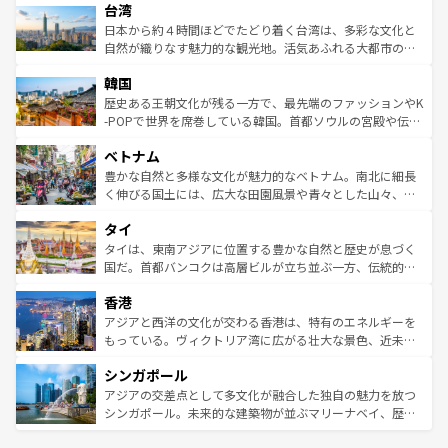
ならではの贅沢な旅のスタイルだ。 なお、新着のアメリカ
台湾
れるおもてなしの心で訪れる人々を迎えてくれるハワイの
リアリーフや大陸中央部にそびえるウルル（エアーズロッ
情報は
コンテンツ一覧
を参照してほしい。
人々、おいしいローカルフードやハワイアンミュージッ
ク）、タスマニアの美しい原生林やケアンズの熱帯雨林な
日本から約４時間ほどでたどり着く台湾は、多彩な文化と
ク、伝統的なフラダンスなど、すべてがハワイの魅力を彩
ど、見どころがたくさん。また、カフェやワイン、オージ
自然が織りなす魅力的な観光地。活気あふれる大都市の台
っている。訪れるたびに新しい発見と感動が待っているハ
ービーフなどの食文化も豊かで、美味しいものであふれて
北やノスタルジックな町並みが人気な九份（ジォウフェ
ワイを、存分に味わってほしい。 なお、新着のハワイ情報
韓国
いる。アクティビティも充実しており、サーフィンやダイ
ン）、静ひつな山岳地帯である台湾東部など、都市の喧騒
は
コンテンツ一覧
を参照してほしい。
ビング、ハイキングなど、アウトドア好きにはたまらな
と山間の静けさが共存しており、訪れる人に新しい発見と
歴史ある王朝文化が残る一方で、最先端のファッションやK
い。オーストラリアの多彩な魅力を存分に味わいつくそ
驚きをもたらしてくれる。また、奥深い台湾の食文化も魅
-POPで世界を席巻している韓国。首都ソウルの宮殿や伝統
う。 なお、新着のオーストラリア情報は
コンテンツ一覧
を
力で、夜市などの屋台グルメから高級料理、ヘルシーで美
家屋が並ぶエリアでは韓国の歴史と文化に浸ることがで
参照してほしい。
ベトナム
容にもいいと評判のスイーツなど、バラエティ豊かな料理
き、地方に足を延ばせば四季折々の自然美を楽しむことが
が味わえる。 なお、新着の台湾情報は
コンテンツ一覧
を参
できる。そして、キムチや焼肉、絶品のストリートフード
豊かな自然と多様な文化が魅力的なベトナム。南北に細長
照してほしい。
まで、さまざまな韓国料理が待っている。夜には、韓国な
く伸びる国土には、広大な田園風景や青々とした山々、世
らではのナイトライフも堪能できる。あたたかいホスピタ
界遺産に登録された壮大な自然景観が点在し、都市部では
タイ
リティに包まれながら、韓国の多彩な魅力を心ゆくまで味
急速な発展と共に伝統が息づく。ハノイの古い町並みやホ
わってみてほしい。 なお、新着の韓国情報は
コンテンツ一
ーチミン市のフランス統治時代の建物も、独特の雰囲気を
タイは、東南アジアに位置する豊かな自然と歴史が息づく
覧
を参照してほしい。
醸し出している。また、バラエティの豊かさとおいしさで
国だ。首都バンコクは高層ビルが立ち並ぶ一方、伝統的な
世界中の食通を魅了してやまないベトナム料理も魅力のひ
寺院や市場がいたるところに点在し、古きよき文化と現代
香港
とつ。フォーやバインミー、ベトナムコーヒーなどは、ぜ
の活気が交差している。北部ではチェンマイなどの山岳地
ひ現地で味わいたい。どの地域を訪れてもあたたかい人々
帯で自然と触れ合い、南部ではプーケットやクラビの美し
アジアと西洋の文化が交わる香港は、特有のエネルギーを
が旅行者を迎えてくれるので、きっと忘れられない旅にな
いビーチでリゾート気分を楽しむことができる。タイ料理
もっている。ヴィクトリア湾に広がる壮大な景色、近未来
るはずだ。 なお、新着のベトナム情報は
コンテンツ一覧
を
は世界的に有名で、屋台から高級レストランまで味覚を刺
的なアートスポット、そして歴史と現代が融合した町並
参照してほしい。
シンガポール
激する。気候は一年中温暖で、どの季節にも異なる楽しみ
み、どこを訪れても感動するはず。観光スポットが密集し
が待っている。親しみやすいタイの人々、仏教を中心とし
ており、効率よく見どころを回れるのも魅力。息をのむよ
アジアの交差点として多文化が融合した独自の魅力を放つ
た文化、そして多様な観光資源が、訪れる旅人を魅了し続
うな絶景から文化的な体験まで、香港を存分に楽しみ尽く
シンガポール。未来的な建築物が並ぶマリーナベイ、歴史
ける。 なお、新着のタイ情報は
コンテンツ一覧
を参照して
そう。 なお、新着の香港情報は
コンテンツ一覧
を参照して
と伝統を感じられるエスニックタウン、多数の緑豊かな公
ほしい。
ほしい。