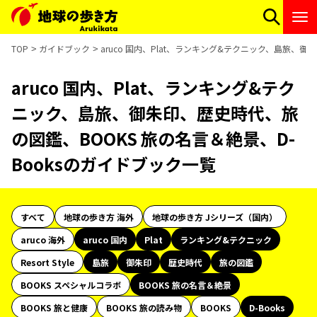
TOP
ガイドブック
aruco 国内、Plat、ランキング&テクニック、島旅、御
aruco 国内、Plat、ランキング&テク
ニック、島旅、御朱印、歴史時代、旅
の図鑑、BOOKS 旅の名言＆絶景、D-
Booksのガイドブック一覧
すべて
地球の歩き方 海外
地球の歩き方 Jシリーズ（国内）
aruco 海外
aruco 国内
Plat
ランキング&テクニック
Resort Style
島旅
御朱印
歴史時代
旅の図鑑
BOOKS スペシャルコラボ
BOOKS 旅の名言＆絶景
BOOKS 旅と健康
BOOKS 旅の読み物
BOOKS
D-Books