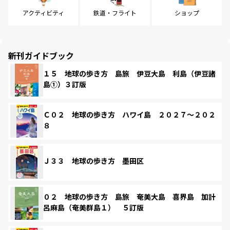
アクティビティ
鉄道・フライト
ショップ
新刊ガイドブック
１５ 地球の歩き方 島旅 伊豆大島 利島（伊豆諸
島①）３訂版
Ｃ０２ 地球の歩き方 ハワイ島 ２０２７～２０２
８
Ｊ３３ 地球の歩き方 墨田区
０２ 地球の歩き方 島旅 奄美大島 喜界島 加計
呂麻島（奄美群島１） ５訂版