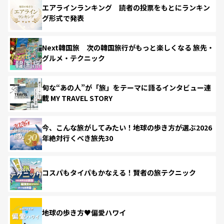
エアラインランキング 読者の投票をもとにランキン
グ形式で発表
Next韓国旅 次の韓国旅行がもっと楽しくなる 旅先・
グルメ・テクニック
旬な“あの人”が「旅」をテーマに語るインタビュー連
載 MY TRAVEL STORY
今、こんな旅がしてみたい！地球の歩き方が選ぶ2026
年絶対行くべき旅先30
コスパもタイパもかなえる！賢者の旅テクニック
地球の歩き方♥偏愛ハワイ