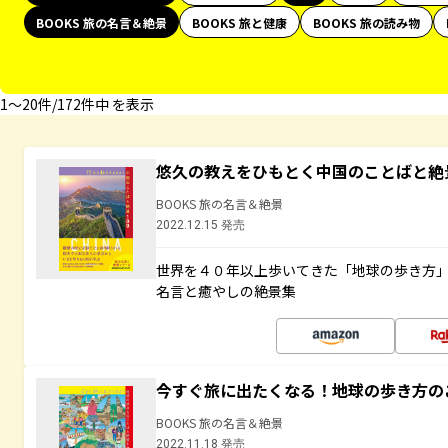
BOOKS 旅の名言＆絶景
BOOKS 旅と健康
BOOKS 旅の読み物
1〜20件/172件中 を表示
悠久の教えをひもとく中国のことばと絶
BOOKS 旅の名言＆絶景
2022.12.15 発売
世界を４０年以上歩いてきた「地球の歩き方
名言と癒やしの絶景集
今すぐ旅に出たくなる！地球の歩き方の
BOOKS 旅の名言＆絶景
2022.11.18 発売