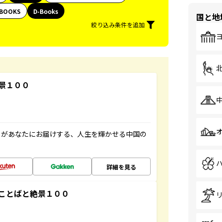
BOOKS
D-Books
国と地
絞り込み条件を追加
景１００
」があなたにお届けする、人生を輝かせる中国の
詳細を見る
ことばと絶景１００