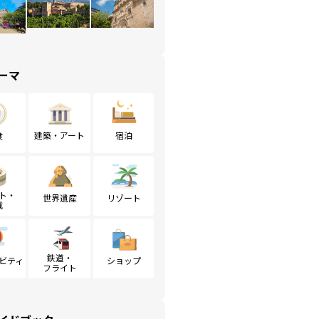
ーマ
食
建築・アート
宿泊
ト・
世界遺産
リゾート
戦
鉄道・
ビティ
ショップ
フライト