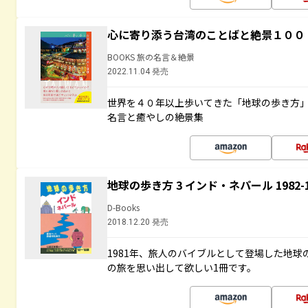
心に寄り添う台湾のことばと絶景１００
BOOKS 旅の名言＆絶景
2022.11.04 発売
世界を４０年以上歩いてきた「地球の歩き方
名言と癒やしの絶景集
地球の歩き方 3 インド・ネパール 1982
D-Books
2018.12.20 発売
1981年、旅人のバイブルとして登場した地
の旅を思い出して欲しい1冊です。