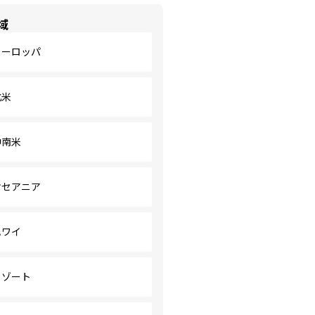
域
ヨーロッパ
北米
中南米
オセアニア
ハワイ
リゾート