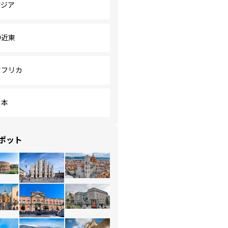
アジア
中近東
アフリカ
日本
ポット