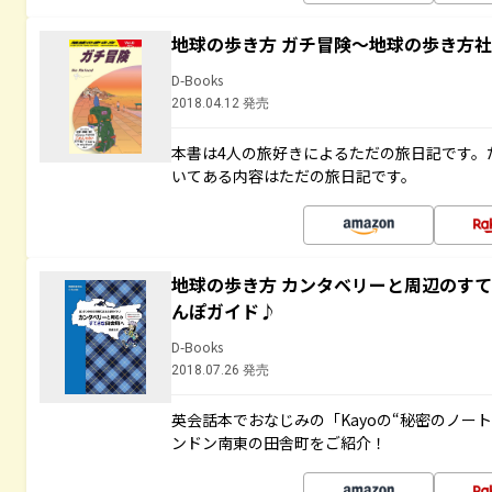
地球の歩き方 ガチ冒険～地球の歩き方
D-Books
2018.04.12 発売
本書は4人の旅好きによるただの旅日記です。
いてある内容はただの旅日記です。
地球の歩き方 カンタベリーと周辺のす
んぽガイド♪
D-Books
2018.07.26 発売
英会話本でおなじみの「Kayoの“秘密のノー
ンドン南東の田舎町をご紹介！