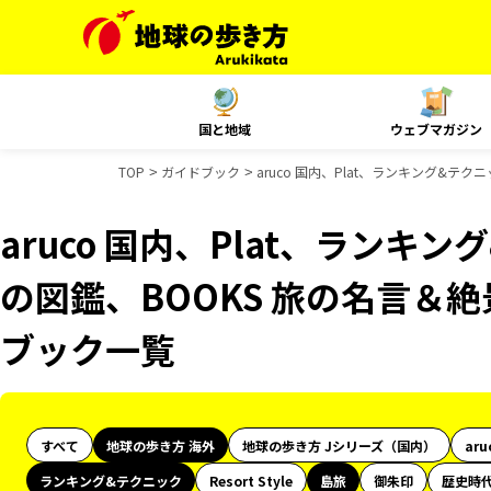
国と地域
ウェブマガジン
TOP
ガイドブック
aruco 国内、Plat、ランキング&テ
aruco 国内、Plat、ランキ
の図鑑、BOOKS 旅の名言＆絶景
ブック一覧
すべて
地球の歩き方 海外
地球の歩き方 Jシリーズ（国内）
aru
ランキング&テクニック
Resort Style
島旅
御朱印
歴史時