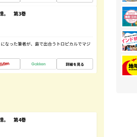
憶。 第3巻
とになった筆者が、島で出合うトロピカルでマジ
詳細を見る
憶。 第4巻