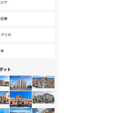
アジア
中近東
アフリカ
日本
ポット