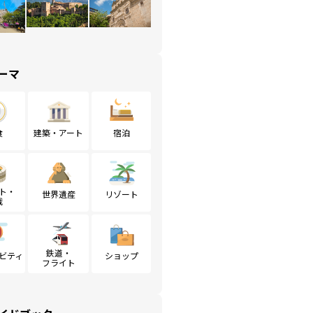
ーマ
食
建築・アート
宿泊
ト・
世界遺産
リゾート
戦
鉄道・
ビティ
ショップ
フライト