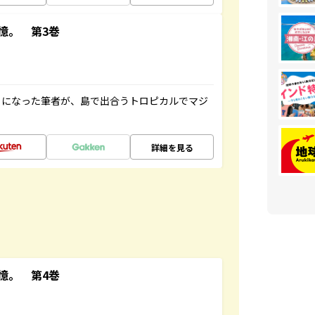
憶。 第3巻
とになった筆者が、島で出合うトロピカルでマジ
詳細を見る
憶。 第4巻