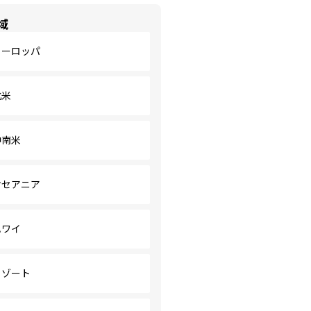
域
ヨーロッパ
北米
中南米
オセアニア
ハワイ
リゾート