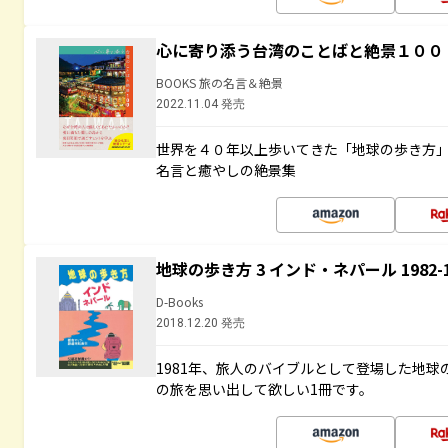
心に寄り添う台湾のことばと絶景１００
BOOKS 旅の名言＆絶景
2022.11.04 発売
世界を４０年以上歩いてきた「地球の歩き方
名言と癒やしの絶景集
地球の歩き方 3 インド・ネパール 1982
D-Books
2018.12.20 発売
1981年、旅人のバイブルとして登場した地
の旅を思い出して欲しい1冊です。