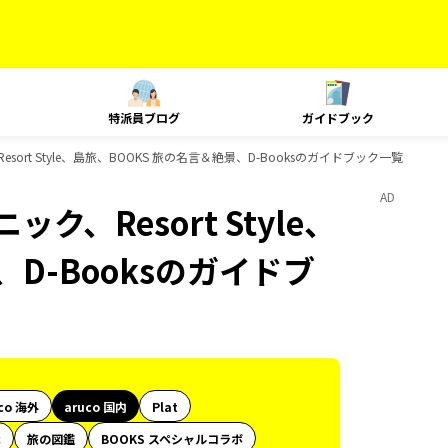
特派員ブログ
ガイドブック
sort Style、島旅、BOOKS 旅の名言＆絶景、D-Booksのガイドブック一覧
AD
ク、Resort Style、
D-Booksのガイドブ
co 海外
aruco 国内
Plat
代
旅の図鑑
BOOKS スペシャルコラボ