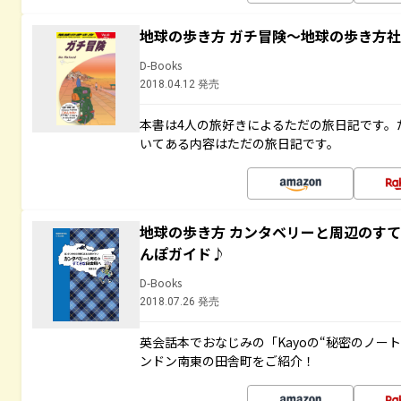
地球の歩き方 ガチ冒険～地球の歩き方
D-Books
2018.04.12 発売
本書は4人の旅好きによるただの旅日記です。
いてある内容はただの旅日記です。
地球の歩き方 カンタベリーと周辺のす
んぽガイド♪
D-Books
2018.07.26 発売
英会話本でおなじみの「Kayoの“秘密のノー
ンドン南東の田舎町をご紹介！