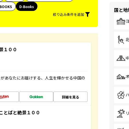
BOOKS
D-Books
国と地
絞り込み条件を追加
景１００
」があなたにお届けする、人生を輝かせる中国の
詳細を見る
ことばと絶景１００