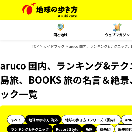
国と地域
ウェブマガジン
TOP
ガイドブック
aruco 国内、ランキング&テクニック、Re
aruco 国内、ランキング&テクニッ
島旅、BOOKS 旅の名言＆絶景、
ック一覧
すべて
地球の歩き方 海外
地球の歩き方 Jシリーズ（国内）
aru
ランキング&テクニック
Resort Style
島旅
御朱印
歴史時