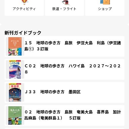
アクティビティ
鉄道・フライト
ショップ
新刊ガイドブック
１５ 地球の歩き方 島旅 伊豆大島 利島（伊豆諸
島①）３訂版
Ｃ０２ 地球の歩き方 ハワイ島 ２０２７～２０２
８
Ｊ３３ 地球の歩き方 墨田区
０２ 地球の歩き方 島旅 奄美大島 喜界島 加計
呂麻島（奄美群島１） ５訂版