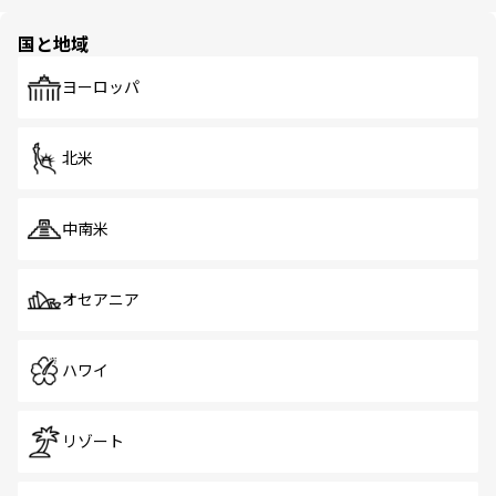
ほしい。
ほしい。
園や自然保護区など、自然が調和した近代的な景観と文化
の多様性あふれるカラフルな町は、どこを歩いても新しい
国と地域
発見がある。さらに、治安のよさや充実した公共交通機関
も、旅行者にとっては魅力的なポイント。グルメも豊富
で、ホーカーズは地元の風情を楽しめる外せないスポット
ヨーロッパ
だ。訪れる人を飽きさせないシンガポールで、多様な魅力
を体感しよう。 なお、新着のシンガポール情報は
コンテン
ツ一覧
を参照してほしい。
北米
中南米
オセアニア
ハワイ
リゾート