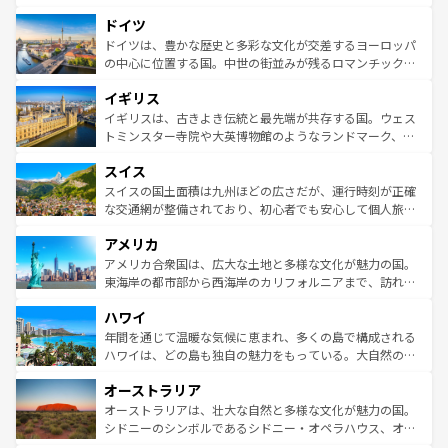
の城塞都市、穏やかなビーチリゾートまで多彩な表情を見
といった象徴的なスポットから、田舎町の古風な美しさま
せる。地方によって風土や気候が異なるスペインはその個
ドイツ
で、幅広い魅力が詰まっている。華麗な宮殿、歴史的な大
性で訪れる人を魅了する。 なお、新着のスペイン情報は
コ
聖堂、美しいビーチ、そして豊かな自然が、訪れる者を心
ドイツは、豊かな歴史と多彩な文化が交差するヨーロッパ
ンテンツ一覧
を参照してほしい。
から魅了する。また、フランスは美食の国としても知ら
の中心に位置する国。中世の街並みが残るロマンチック街
れ、フランス料理はユネスコ無形文化遺産にも登録されて
道から、未来を先取りするようなモダンな都市まで多様な
イギリス
いる。シャンパンの発祥地であるランス、プロヴァンスの
顔を持つこの国は、どこを歩いても飽きることがない。ベ
香り高いラベンダー畑など、多彩な楽しみ方が可能だ。さ
ルリンの文化的活気、バイエルン州のアルプスの絶景、そ
イギリスは、古きよき伝統と最先端が共存する国。ウェス
らに、パリ以外の地域にも魅力が溢れており、どの街角に
してライン川沿いのワイン畑といった風景は必見。ビール
トミンスター寺院や大英博物館のようなランドマーク、歴
も豊かな歴史と文化が息づいている。パリ以外の個性あふ
とソーセージを味わいながら地元の人と過ごす楽しい時間
史ある大学都市、美しい丘陵地帯や牧歌的な風景など、エ
れる地方に足を運ぶとそれぞれで全く異なる文化を体験で
スイス
は、お酒好きな人にはぜひ体験してほしい。 なお、新着の
リアごとに異なる魅力がある。また、優雅なアフタヌーン
きるだろう。 なお、新着のフランス情報は
コンテンツ一覧
ドイツ情報は
コンテンツ一覧
を参照してほしい。
ティー、ビール好きにはたまらない英国パブ、サッカー観
スイスの国土面積は九州ほどの広さだが、運行時刻が正確
を参照してほしい。
戦など、本場だからこそできる体験も豊富。イギリスを旅
な交通網が整備されており、初心者でも安心して個人旅行
して楽しみつくそう。 なお、新着のイギリス情報は
コンテ
を楽しめる。日本同様に時刻表どおりの旅が可能だ。中世
アメリカ
ンツ一覧
を参照してほしい。
の建物がそのまま残る町や、スイスならではのユニークな
博物館もあり、アルプス観光だけでなく町歩きも満喫する
アメリカ合衆国は、広大な土地と多様な文化が魅力の国。
ことができる。国民の所得が高いため物価も高いが、旅行
東海岸の都市部から西海岸のカリフォルニアまで、訪れる
者向けの交通パス提供のサービスもあり、うまく活用すれ
場所ごとに異なる風景と体験が待っている。ニューヨーク
ハワイ
ば市内交通費無料で観光を楽しむこともできる。 なお、新
のような巨大都市は、観光、ショッピング、エンターテイ
着のスイス情報は
コンテンツ一覧
を参照してほしい。
ンメントが詰まった刺激的なスポットだ。一方、アメリカ
年間を通じて温暖な気候に恵まれ、多くの島で構成される
西部には大自然が広がり、グランドキャニオンやイエロー
ハワイは、どの島も独自の魅力をもっている。大自然の神
ストーン国立公園といった絶景が堪能できる。さらに、南
秘を感じたいなら、火山が生み出した壮大な景観を誇るハ
オーストラリア
部のニューオーリンズでは、音楽と美食が融合した独特の
ワイ島は見逃せない。また、定番の観光地といえばオアフ
文化が魅力。旅行者はアメリカの各地域で異なる魅力を楽
島だが、静かな自然を求めるならマウイ島やカウアイ島が
オーストラリアは、壮大な自然と多様な文化が魅力の国。
しみながら、その多様性と豊かな歴史を感じることができ
おすすめ。エメラルドグリーンに輝く海をはじめ、豊かな
シドニーのシンボルであるシドニー・オペラハウス、オー
るだろう。車でのロードトリップや列車の旅も、アメリカ
文化や歴史が息づいている。「アロハスピリット」と呼ば
ストラリア東海岸北部に広がる大サンゴ礁地帯グレートバ