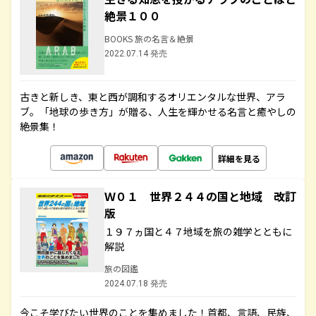
絶景１００
BOOKS 旅の名言＆絶景
2022.07.14 発売
古きと新しき、東と西が調和するオリエンタルな世界、アラ
ブ。「地球の歩き方」が贈る、人生を輝かせる名言と癒やしの
絶景集！
詳細を見る
Ｗ０１ 世界２４４の国と地域 改訂
版
１９７ヵ国と４７地域を旅の雑学とともに
解説
旅の図鑑
2024.07.18 発売
今こそ学びたい世界のことを集めました！首都、言語、民族、