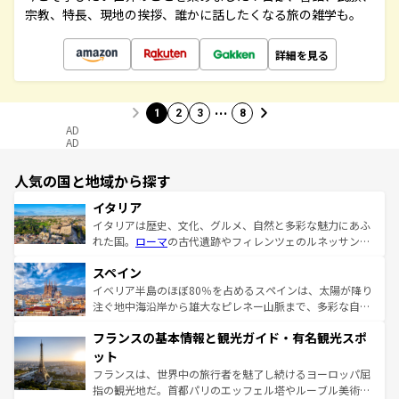
宗教、特長、現地の挨拶、誰かに話したくなる旅の雑学も。
詳細を見る
…
1
2
3
8
AD
AD
人気の国と地域から探す
イタリア
イタリアは歴史、文化、グルメ、自然と多彩な魅力にあふ
れた国。
ローマ
の古代遺跡やフィレンツェのルネッサンス
美術、ヴェネツィアの運河など、歴史あるスポットはもち
スペイン
ろん、トスカーナの美しい田園風景やアマルフィ海岸の絶
景など、自然景観も見逃せない。観光の合間には、本場の
イベリア半島のほぼ80％を占めるスペインは、太陽が降り
ピザやパスタなど、絶品のイタリア料理を堪能することも
注ぐ地中海沿岸から雄大なピレネー山脈まで、多彩な自然
できる。朝目覚めてから夜眠るまで、すべての瞬間を楽し
と文化が詰まったヨーロッパ屈指の旅行先だ。多様な地域
フランスの基本情報と観光ガイド・有名観光スポ
ませてくれるイタリアで、忘れられない旅をしてみよう！
文化が根付くこの国では、情熱的なフラメンコ、熱気あふ
なお、新着のイタリア情報は
コンテンツ一覧
を参照してほ
れる闘牛、そして美味しいタパスが生活の一部となってい
ット
しい。
る。首都マドリードの洗練された雰囲気や、バルセロナの
フランスは、世界中の旅行者を魅了し続けるヨーロッパ屈
アートに溢れた街角から、地方では古代ローマ遺跡や中世
指の観光地だ。首都パリのエッフェル塔やルーブル美術館