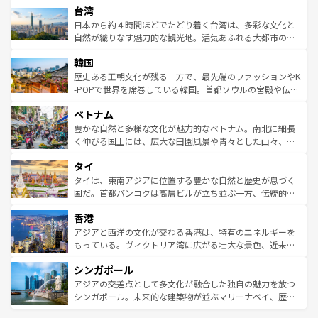
ならではの贅沢な旅のスタイルだ。 なお、新着のアメリカ
台湾
れるおもてなしの心で訪れる人々を迎えてくれるハワイの
リアリーフや大陸中央部にそびえるウルル（エアーズロッ
情報は
コンテンツ一覧
を参照してほしい。
人々、おいしいローカルフードやハワイアンミュージッ
ク）、タスマニアの美しい原生林やケアンズの熱帯雨林な
日本から約４時間ほどでたどり着く台湾は、多彩な文化と
ク、伝統的なフラダンスなど、すべてがハワイの魅力を彩
ど、見どころがたくさん。また、カフェやワイン、オージ
自然が織りなす魅力的な観光地。活気あふれる大都市の台
っている。訪れるたびに新しい発見と感動が待っているハ
ービーフなどの食文化も豊かで、美味しいものであふれて
北やノスタルジックな町並みが人気な九份（ジォウフェ
ワイを、存分に味わってほしい。 なお、新着のハワイ情報
韓国
いる。アクティビティも充実しており、サーフィンやダイ
ン）、静ひつな山岳地帯である台湾東部など、都市の喧騒
は
コンテンツ一覧
を参照してほしい。
ビング、ハイキングなど、アウトドア好きにはたまらな
と山間の静けさが共存しており、訪れる人に新しい発見と
歴史ある王朝文化が残る一方で、最先端のファッションやK
い。オーストラリアの多彩な魅力を存分に味わいつくそ
驚きをもたらしてくれる。また、奥深い台湾の食文化も魅
-POPで世界を席巻している韓国。首都ソウルの宮殿や伝統
う。 なお、新着のオーストラリア情報は
コンテンツ一覧
を
力で、夜市などの屋台グルメから高級料理、ヘルシーで美
家屋が並ぶエリアでは韓国の歴史と文化に浸ることがで
参照してほしい。
ベトナム
容にもいいと評判のスイーツなど、バラエティ豊かな料理
き、地方に足を延ばせば四季折々の自然美を楽しむことが
が味わえる。 なお、新着の台湾情報は
コンテンツ一覧
を参
できる。そして、キムチや焼肉、絶品のストリートフード
豊かな自然と多様な文化が魅力的なベトナム。南北に細長
照してほしい。
まで、さまざまな韓国料理が待っている。夜には、韓国な
く伸びる国土には、広大な田園風景や青々とした山々、世
らではのナイトライフも堪能できる。あたたかいホスピタ
界遺産に登録された壮大な自然景観が点在し、都市部では
タイ
リティに包まれながら、韓国の多彩な魅力を心ゆくまで味
急速な発展と共に伝統が息づく。ハノイの古い町並みやホ
わってみてほしい。 なお、新着の韓国情報は
コンテンツ一
ーチミン市のフランス統治時代の建物も、独特の雰囲気を
タイは、東南アジアに位置する豊かな自然と歴史が息づく
覧
を参照してほしい。
醸し出している。また、バラエティの豊かさとおいしさで
国だ。首都バンコクは高層ビルが立ち並ぶ一方、伝統的な
世界中の食通を魅了してやまないベトナム料理も魅力のひ
寺院や市場がいたるところに点在し、古きよき文化と現代
香港
とつ。フォーやバインミー、ベトナムコーヒーなどは、ぜ
の活気が交差している。北部ではチェンマイなどの山岳地
ひ現地で味わいたい。どの地域を訪れてもあたたかい人々
帯で自然と触れ合い、南部ではプーケットやクラビの美し
アジアと西洋の文化が交わる香港は、特有のエネルギーを
が旅行者を迎えてくれるので、きっと忘れられない旅にな
いビーチでリゾート気分を楽しむことができる。タイ料理
もっている。ヴィクトリア湾に広がる壮大な景色、近未来
るはずだ。 なお、新着のベトナム情報は
コンテンツ一覧
を
は世界的に有名で、屋台から高級レストランまで味覚を刺
的なアートスポット、そして歴史と現代が融合した町並
参照してほしい。
シンガポール
激する。気候は一年中温暖で、どの季節にも異なる楽しみ
み、どこを訪れても感動するはず。観光スポットが密集し
が待っている。親しみやすいタイの人々、仏教を中心とし
ており、効率よく見どころを回れるのも魅力。息をのむよ
アジアの交差点として多文化が融合した独自の魅力を放つ
た文化、そして多様な観光資源が、訪れる旅人を魅了し続
うな絶景から文化的な体験まで、香港を存分に楽しみ尽く
シンガポール。未来的な建築物が並ぶマリーナベイ、歴史
ける。 なお、新着のタイ情報は
コンテンツ一覧
を参照して
そう。 なお、新着の香港情報は
コンテンツ一覧
を参照して
と伝統を感じられるエスニックタウン、多数の緑豊かな公