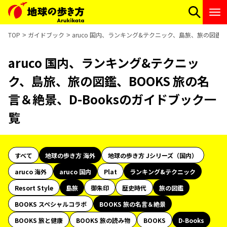
TOP
ガイドブック
aruco 国内、ランキング&テクニック、島旅、旅の図鑑、B
aruco 国内、ランキング&テクニッ
ク、島旅、旅の図鑑、BOOKS 旅の名
言＆絶景、D-Booksのガイドブック一
覧
すべて
地球の歩き方 海外
地球の歩き方 Jシリーズ（国内）
aruco 海外
aruco 国内
Plat
ランキング&テクニック
Resort Style
島旅
御朱印
歴史時代
旅の図鑑
BOOKS スペシャルコラボ
BOOKS 旅の名言＆絶景
BOOKS 旅と健康
BOOKS 旅の読み物
BOOKS
D-Books