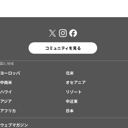
コミュニティを見る
国と地域
ヨーロッパ
北米
中南米
オセアニア
ハワイ
リゾート
アジア
中近東
アフリカ
日本
ウェブマガジン