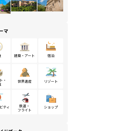
ーマ
食
建築・アート
宿泊
ト・
世界遺産
リゾート
戦
鉄道・
ビティ
ショップ
フライト