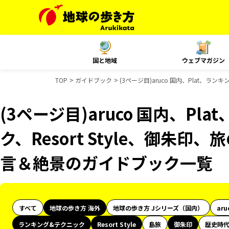
国と地域
ウェブマガジン
TOP
ガイドブック
(3ページ目)aruco 国内、Plat、ラ
(3ページ目)aruco 国内、Pl
ク、Resort Style、御朱印
言＆絶景のガイドブック一覧
すべて
地球の歩き方 海外
地球の歩き方 Jシリーズ（国内）
aru
ランキング&テクニック
Resort Style
島旅
御朱印
歴史時