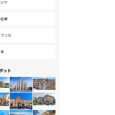
アジア
中近東
アフリカ
日本
ポット