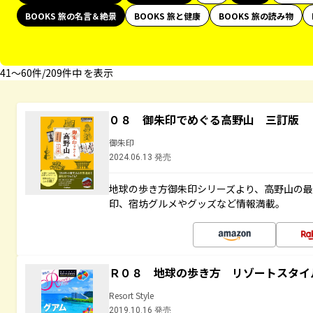
BOOKS 旅の名言＆絶景
BOOKS 旅と健康
BOOKS 旅の読み物
41〜60件/209件中 を表示
０８ 御朱印でめぐる高野山 三訂版
御朱印
2024.06.13 発売
地球の歩き方御朱印シリーズより、高野山の
印、宿坊グルメやグッズなど情報満載。
Ｒ０８ 地球の歩き方 リゾートスタイ
Resort Style
2019.10.16 発売