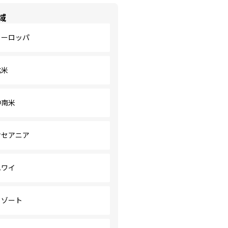
域
ヨーロッパ
北米
中南米
オセアニア
ハワイ
リゾート