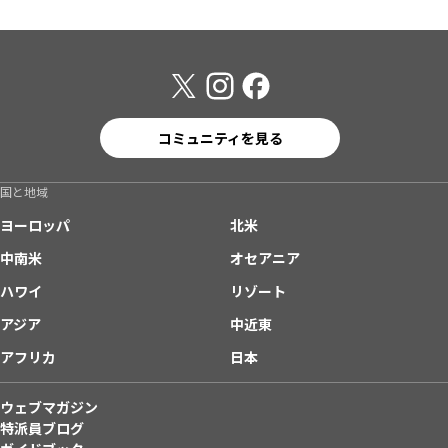
コミュニティを見る
国と地域
ヨーロッパ
北米
中南米
オセアニア
ハワイ
リゾート
アジア
中近東
アフリカ
日本
ウェブマガジン
特派員ブログ