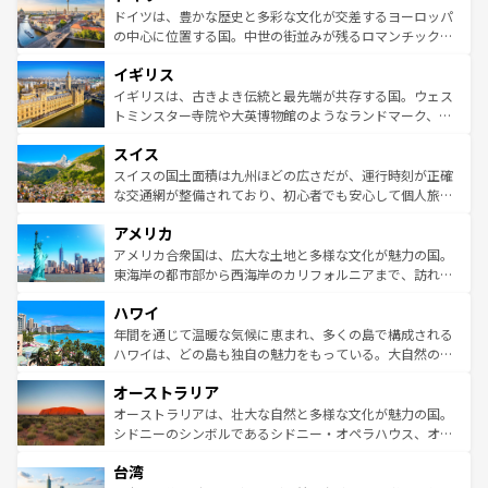
性で訪れる人を魅了する。 なお、新着のスペイン情報は
コ
聖堂、美しいビーチ、そして豊かな自然が、訪れる者を心
ドイツは、豊かな歴史と多彩な文化が交差するヨーロッパ
ンテンツ一覧
を参照してほしい。
から魅了する。また、フランスは美食の国としても知ら
の中心に位置する国。中世の街並みが残るロマンチック街
れ、フランス料理はユネスコ無形文化遺産にも登録されて
道から、未来を先取りするようなモダンな都市まで多様な
イギリス
いる。シャンパンの発祥地であるランス、プロヴァンスの
顔を持つこの国は、どこを歩いても飽きることがない。ベ
香り高いラベンダー畑など、多彩な楽しみ方が可能だ。さ
ルリンの文化的活気、バイエルン州のアルプスの絶景、そ
イギリスは、古きよき伝統と最先端が共存する国。ウェス
らに、パリ以外の地域にも魅力が溢れており、どの街角に
してライン川沿いのワイン畑といった風景は必見。ビール
トミンスター寺院や大英博物館のようなランドマーク、歴
も豊かな歴史と文化が息づいている。パリ以外の個性あふ
とソーセージを味わいながら地元の人と過ごす楽しい時間
史ある大学都市、美しい丘陵地帯や牧歌的な風景など、エ
れる地方に足を運ぶとそれぞれで全く異なる文化を体験で
スイス
は、お酒好きな人にはぜひ体験してほしい。 なお、新着の
リアごとに異なる魅力がある。また、優雅なアフタヌーン
きるだろう。 なお、新着のフランス情報は
コンテンツ一覧
ドイツ情報は
コンテンツ一覧
を参照してほしい。
ティー、ビール好きにはたまらない英国パブ、サッカー観
スイスの国土面積は九州ほどの広さだが、運行時刻が正確
を参照してほしい。
戦など、本場だからこそできる体験も豊富。イギリスを旅
な交通網が整備されており、初心者でも安心して個人旅行
して楽しみつくそう。 なお、新着のイギリス情報は
コンテ
を楽しめる。日本同様に時刻表どおりの旅が可能だ。中世
アメリカ
ンツ一覧
を参照してほしい。
の建物がそのまま残る町や、スイスならではのユニークな
博物館もあり、アルプス観光だけでなく町歩きも満喫する
アメリカ合衆国は、広大な土地と多様な文化が魅力の国。
ことができる。国民の所得が高いため物価も高いが、旅行
東海岸の都市部から西海岸のカリフォルニアまで、訪れる
者向けの交通パス提供のサービスもあり、うまく活用すれ
場所ごとに異なる風景と体験が待っている。ニューヨーク
ハワイ
ば市内交通費無料で観光を楽しむこともできる。 なお、新
のような巨大都市は、観光、ショッピング、エンターテイ
着のスイス情報は
コンテンツ一覧
を参照してほしい。
ンメントが詰まった刺激的なスポットだ。一方、アメリカ
年間を通じて温暖な気候に恵まれ、多くの島で構成される
西部には大自然が広がり、グランドキャニオンやイエロー
ハワイは、どの島も独自の魅力をもっている。大自然の神
ストーン国立公園といった絶景が堪能できる。さらに、南
秘を感じたいなら、火山が生み出した壮大な景観を誇るハ
オーストラリア
部のニューオーリンズでは、音楽と美食が融合した独特の
ワイ島は見逃せない。また、定番の観光地といえばオアフ
文化が魅力。旅行者はアメリカの各地域で異なる魅力を楽
島だが、静かな自然を求めるならマウイ島やカウアイ島が
オーストラリアは、壮大な自然と多様な文化が魅力の国。
しみながら、その多様性と豊かな歴史を感じることができ
おすすめ。エメラルドグリーンに輝く海をはじめ、豊かな
シドニーのシンボルであるシドニー・オペラハウス、オー
るだろう。車でのロードトリップや列車の旅も、アメリカ
文化や歴史が息づいている。「アロハスピリット」と呼ば
ストラリア東海岸北部に広がる大サンゴ礁地帯グレートバ
ならではの贅沢な旅のスタイルだ。 なお、新着のアメリカ
台湾
れるおもてなしの心で訪れる人々を迎えてくれるハワイの
リアリーフや大陸中央部にそびえるウルル（エアーズロッ