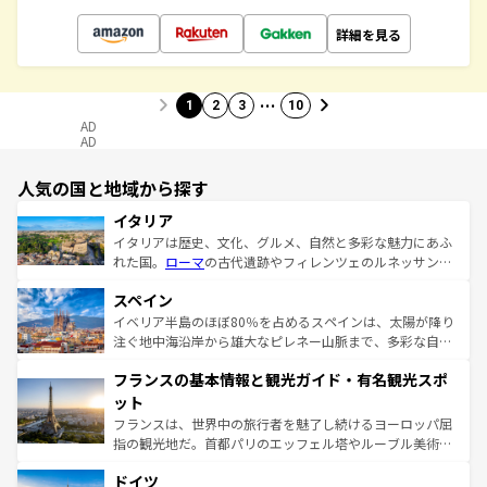
詳細を見る
…
1
2
3
10
AD
AD
人気の国と地域から探す
イタリア
イタリアは歴史、文化、グルメ、自然と多彩な魅力にあふ
れた国。
ローマ
の古代遺跡やフィレンツェのルネッサンス
美術、ヴェネツィアの運河など、歴史あるスポットはもち
スペイン
ろん、トスカーナの美しい田園風景やアマルフィ海岸の絶
景など、自然景観も見逃せない。観光の合間には、本場の
イベリア半島のほぼ80％を占めるスペインは、太陽が降り
ピザやパスタなど、絶品のイタリア料理を堪能することも
注ぐ地中海沿岸から雄大なピレネー山脈まで、多彩な自然
できる。朝目覚めてから夜眠るまで、すべての瞬間を楽し
と文化が詰まったヨーロッパ屈指の旅行先だ。多様な地域
フランスの基本情報と観光ガイド・有名観光スポ
ませてくれるイタリアで、忘れられない旅をしてみよう！
文化が根付くこの国では、情熱的なフラメンコ、熱気あふ
なお、新着のイタリア情報は
コンテンツ一覧
を参照してほ
れる闘牛、そして美味しいタパスが生活の一部となってい
ット
しい。
る。首都マドリードの洗練された雰囲気や、バルセロナの
フランスは、世界中の旅行者を魅了し続けるヨーロッパ屈
アートに溢れた街角から、地方では古代ローマ遺跡や中世
指の観光地だ。首都パリのエッフェル塔やルーブル美術館
の城塞都市、穏やかなビーチリゾートまで多彩な表情を見
といった象徴的なスポットから、田舎町の古風な美しさま
せる。地方によって風土や気候が異なるスペインはその個
ドイツ
で、幅広い魅力が詰まっている。華麗な宮殿、歴史的な大