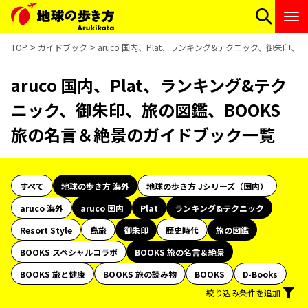
TOP
ガイドブック
aruco 国内、Plat、ランキング&テクニック、御朱印
aruco 国内、Plat、ランキング&テク
ニック、御朱印、旅の図鑑、BOOKS
旅の名言＆絶景のガイドブック一覧
すべて
地球の歩き方 海外
地球の歩き方 Jシリーズ（国内）
aruco 海外
aruco 国内
Plat
ランキング&テクニック
Resort Style
島旅
御朱印
歴史時代
旅の図鑑
BOOKS スペシャルコラボ
BOOKS 旅の名言＆絶景
BOOKS 旅と健康
BOOKS 旅の読み物
BOOKS
D-Books
絞り込み条件を追加