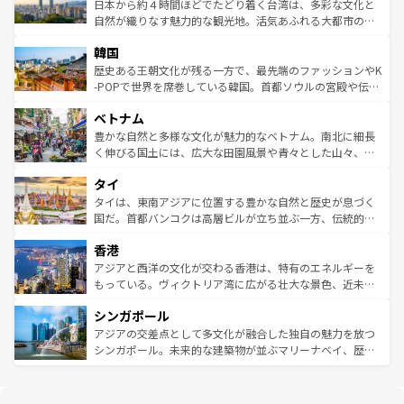
情報は
コンテンツ一覧
を参照してほしい。
人々、おいしいローカルフードやハワイアンミュージッ
ク）、タスマニアの美しい原生林やケアンズの熱帯雨林な
日本から約４時間ほどでたどり着く台湾は、多彩な文化と
ク、伝統的なフラダンスなど、すべてがハワイの魅力を彩
ど、見どころがたくさん。また、カフェやワイン、オージ
自然が織りなす魅力的な観光地。活気あふれる大都市の台
っている。訪れるたびに新しい発見と感動が待っているハ
ービーフなどの食文化も豊かで、美味しいものであふれて
北やノスタルジックな町並みが人気な九份（ジォウフェ
ワイを、存分に味わってほしい。 なお、新着のハワイ情報
韓国
いる。アクティビティも充実しており、サーフィンやダイ
ン）、静ひつな山岳地帯である台湾東部など、都市の喧騒
は
コンテンツ一覧
を参照してほしい。
ビング、ハイキングなど、アウトドア好きにはたまらな
と山間の静けさが共存しており、訪れる人に新しい発見と
歴史ある王朝文化が残る一方で、最先端のファッションやK
い。オーストラリアの多彩な魅力を存分に味わいつくそ
驚きをもたらしてくれる。また、奥深い台湾の食文化も魅
-POPで世界を席巻している韓国。首都ソウルの宮殿や伝統
う。 なお、新着のオーストラリア情報は
コンテンツ一覧
を
力で、夜市などの屋台グルメから高級料理、ヘルシーで美
家屋が並ぶエリアでは韓国の歴史と文化に浸ることがで
参照してほしい。
ベトナム
容にもいいと評判のスイーツなど、バラエティ豊かな料理
き、地方に足を延ばせば四季折々の自然美を楽しむことが
が味わえる。 なお、新着の台湾情報は
コンテンツ一覧
を参
できる。そして、キムチや焼肉、絶品のストリートフード
豊かな自然と多様な文化が魅力的なベトナム。南北に細長
照してほしい。
まで、さまざまな韓国料理が待っている。夜には、韓国な
く伸びる国土には、広大な田園風景や青々とした山々、世
らではのナイトライフも堪能できる。あたたかいホスピタ
界遺産に登録された壮大な自然景観が点在し、都市部では
タイ
リティに包まれながら、韓国の多彩な魅力を心ゆくまで味
急速な発展と共に伝統が息づく。ハノイの古い町並みやホ
わってみてほしい。 なお、新着の韓国情報は
コンテンツ一
ーチミン市のフランス統治時代の建物も、独特の雰囲気を
タイは、東南アジアに位置する豊かな自然と歴史が息づく
覧
を参照してほしい。
醸し出している。また、バラエティの豊かさとおいしさで
国だ。首都バンコクは高層ビルが立ち並ぶ一方、伝統的な
世界中の食通を魅了してやまないベトナム料理も魅力のひ
寺院や市場がいたるところに点在し、古きよき文化と現代
香港
とつ。フォーやバインミー、ベトナムコーヒーなどは、ぜ
の活気が交差している。北部ではチェンマイなどの山岳地
ひ現地で味わいたい。どの地域を訪れてもあたたかい人々
帯で自然と触れ合い、南部ではプーケットやクラビの美し
アジアと西洋の文化が交わる香港は、特有のエネルギーを
が旅行者を迎えてくれるので、きっと忘れられない旅にな
いビーチでリゾート気分を楽しむことができる。タイ料理
もっている。ヴィクトリア湾に広がる壮大な景色、近未来
るはずだ。 なお、新着のベトナム情報は
コンテンツ一覧
を
は世界的に有名で、屋台から高級レストランまで味覚を刺
的なアートスポット、そして歴史と現代が融合した町並
参照してほしい。
シンガポール
激する。気候は一年中温暖で、どの季節にも異なる楽しみ
み、どこを訪れても感動するはず。観光スポットが密集し
が待っている。親しみやすいタイの人々、仏教を中心とし
ており、効率よく見どころを回れるのも魅力。息をのむよ
アジアの交差点として多文化が融合した独自の魅力を放つ
た文化、そして多様な観光資源が、訪れる旅人を魅了し続
うな絶景から文化的な体験まで、香港を存分に楽しみ尽く
シンガポール。未来的な建築物が並ぶマリーナベイ、歴史
ける。 なお、新着のタイ情報は
コンテンツ一覧
を参照して
そう。 なお、新着の香港情報は
コンテンツ一覧
を参照して
と伝統を感じられるエスニックタウン、多数の緑豊かな公
ほしい。
ほしい。
園や自然保護区など、自然が調和した近代的な景観と文化
の多様性あふれるカラフルな町は、どこを歩いても新しい