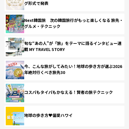
グ形式で発表
Next韓国旅 次の韓国旅行がもっと楽しくなる 旅先・
グルメ・テクニック
旬な“あの人”が「旅」をテーマに語るインタビュー連
載 MY TRAVEL STORY
今、こんな旅がしてみたい！地球の歩き方が選ぶ2026
年絶対行くべき旅先30
コスパもタイパもかなえる！賢者の旅テクニック
地球の歩き方♥偏愛ハワイ