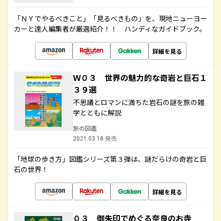
「ＮＹでやるべきこと」「見るべきもの」を、現地ニューヨー
カーと達人編集者が厳選紹介！！ ハンディなガイドブック。
詳細を見る
Ｗ０３ 世界の魅力的な奇岩と巨石１
３９選
不思議とロマンに満ちた岩石の謎を旅の雑
学とともに解説
旅の図鑑
2021.03.18 発売
「地球の歩き方」図鑑シリーズ第３弾は、謎だらけの奇岩と巨
石の世界！
詳細を見る
０３ 御朱印でめぐる奈良のお寺