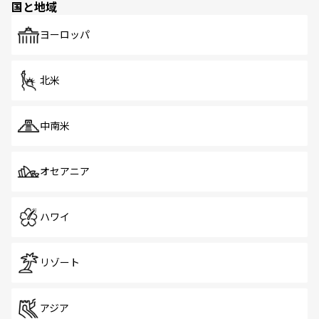
国と地域
発見がある。さらに、治安のよさや充実した公共交通機関
も、旅行者にとっては魅力的なポイント。グルメも豊富
で、ホーカーズは地元の風情を楽しめる外せないスポット
ヨーロッパ
だ。訪れる人を飽きさせないシンガポールで、多様な魅力
を体感しよう。 なお、新着のシンガポール情報は
コンテン
ツ一覧
を参照してほしい。
北米
中南米
オセアニア
ハワイ
リゾート
アジア