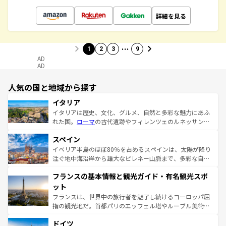
詳細を見る
…
1
2
3
9
AD
AD
人気の国と地域から探す
イタリア
イタリアは歴史、文化、グルメ、自然と多彩な魅力にあふ
れた国。
ローマ
の古代遺跡やフィレンツェのルネッサンス
美術、ヴェネツィアの運河など、歴史あるスポットはもち
スペイン
ろん、トスカーナの美しい田園風景やアマルフィ海岸の絶
景など、自然景観も見逃せない。観光の合間には、本場の
イベリア半島のほぼ80％を占めるスペインは、太陽が降り
ピザやパスタなど、絶品のイタリア料理を堪能することも
注ぐ地中海沿岸から雄大なピレネー山脈まで、多彩な自然
できる。朝目覚めてから夜眠るまで、すべての瞬間を楽し
と文化が詰まったヨーロッパ屈指の旅行先だ。多様な地域
フランスの基本情報と観光ガイド・有名観光スポ
ませてくれるイタリアで、忘れられない旅をしてみよう！
文化が根付くこの国では、情熱的なフラメンコ、熱気あふ
なお、新着のイタリア情報は
コンテンツ一覧
を参照してほ
れる闘牛、そして美味しいタパスが生活の一部となってい
ット
しい。
る。首都マドリードの洗練された雰囲気や、バルセロナの
フランスは、世界中の旅行者を魅了し続けるヨーロッパ屈
アートに溢れた街角から、地方では古代ローマ遺跡や中世
指の観光地だ。首都パリのエッフェル塔やルーブル美術館
の城塞都市、穏やかなビーチリゾートまで多彩な表情を見
といった象徴的なスポットから、田舎町の古風な美しさま
せる。地方によって風土や気候が異なるスペインはその個
ドイツ
で、幅広い魅力が詰まっている。華麗な宮殿、歴史的な大