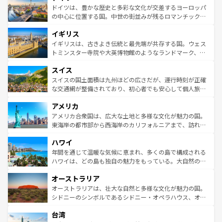
性で訪れる人を魅了する。 なお、新着のスペイン情報は
コ
聖堂、美しいビーチ、そして豊かな自然が、訪れる者を心
ドイツは、豊かな歴史と多彩な文化が交差するヨーロッパ
ンテンツ一覧
を参照してほしい。
から魅了する。また、フランスは美食の国としても知ら
の中心に位置する国。中世の街並みが残るロマンチック街
れ、フランス料理はユネスコ無形文化遺産にも登録されて
道から、未来を先取りするようなモダンな都市まで多様な
イギリス
いる。シャンパンの発祥地であるランス、プロヴァンスの
顔を持つこの国は、どこを歩いても飽きることがない。ベ
香り高いラベンダー畑など、多彩な楽しみ方が可能だ。さ
ルリンの文化的活気、バイエルン州のアルプスの絶景、そ
イギリスは、古きよき伝統と最先端が共存する国。ウェス
らに、パリ以外の地域にも魅力が溢れており、どの街角に
してライン川沿いのワイン畑といった風景は必見。ビール
トミンスター寺院や大英博物館のようなランドマーク、歴
も豊かな歴史と文化が息づいている。パリ以外の個性あふ
とソーセージを味わいながら地元の人と過ごす楽しい時間
史ある大学都市、美しい丘陵地帯や牧歌的な風景など、エ
れる地方に足を運ぶとそれぞれで全く異なる文化を体験で
スイス
は、お酒好きな人にはぜひ体験してほしい。 なお、新着の
リアごとに異なる魅力がある。また、優雅なアフタヌーン
きるだろう。 なお、新着のフランス情報は
コンテンツ一覧
ドイツ情報は
コンテンツ一覧
を参照してほしい。
ティー、ビール好きにはたまらない英国パブ、サッカー観
スイスの国土面積は九州ほどの広さだが、運行時刻が正確
を参照してほしい。
戦など、本場だからこそできる体験も豊富。イギリスを旅
な交通網が整備されており、初心者でも安心して個人旅行
して楽しみつくそう。 なお、新着のイギリス情報は
コンテ
を楽しめる。日本同様に時刻表どおりの旅が可能だ。中世
アメリカ
ンツ一覧
を参照してほしい。
の建物がそのまま残る町や、スイスならではのユニークな
博物館もあり、アルプス観光だけでなく町歩きも満喫する
アメリカ合衆国は、広大な土地と多様な文化が魅力の国。
ことができる。国民の所得が高いため物価も高いが、旅行
東海岸の都市部から西海岸のカリフォルニアまで、訪れる
者向けの交通パス提供のサービスもあり、うまく活用すれ
場所ごとに異なる風景と体験が待っている。ニューヨーク
ハワイ
ば市内交通費無料で観光を楽しむこともできる。 なお、新
のような巨大都市は、観光、ショッピング、エンターテイ
着のスイス情報は
コンテンツ一覧
を参照してほしい。
ンメントが詰まった刺激的なスポットだ。一方、アメリカ
年間を通じて温暖な気候に恵まれ、多くの島で構成される
西部には大自然が広がり、グランドキャニオンやイエロー
ハワイは、どの島も独自の魅力をもっている。大自然の神
ストーン国立公園といった絶景が堪能できる。さらに、南
秘を感じたいなら、火山が生み出した壮大な景観を誇るハ
オーストラリア
部のニューオーリンズでは、音楽と美食が融合した独特の
ワイ島は見逃せない。また、定番の観光地といえばオアフ
文化が魅力。旅行者はアメリカの各地域で異なる魅力を楽
島だが、静かな自然を求めるならマウイ島やカウアイ島が
オーストラリアは、壮大な自然と多様な文化が魅力の国。
しみながら、その多様性と豊かな歴史を感じることができ
おすすめ。エメラルドグリーンに輝く海をはじめ、豊かな
シドニーのシンボルであるシドニー・オペラハウス、オー
るだろう。車でのロードトリップや列車の旅も、アメリカ
文化や歴史が息づいている。「アロハスピリット」と呼ば
ストラリア東海岸北部に広がる大サンゴ礁地帯グレートバ
ならではの贅沢な旅のスタイルだ。 なお、新着のアメリカ
台湾
れるおもてなしの心で訪れる人々を迎えてくれるハワイの
リアリーフや大陸中央部にそびえるウルル（エアーズロッ