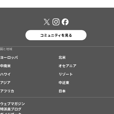
コミュニティを見る
国と地域
ヨーロッパ
北米
中南米
オセアニア
ハワイ
リゾート
アジア
中近東
アフリカ
日本
ウェブマガジン
特派員ブログ