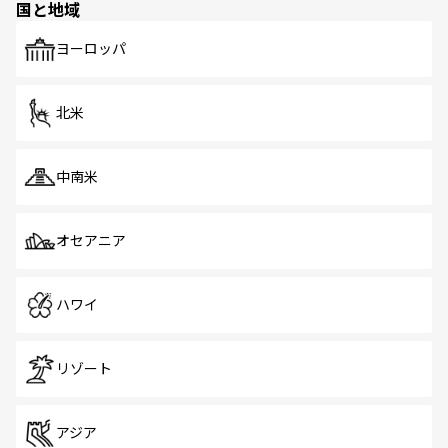
国と地域
発見がある。さらに、治安のよさや充実した公共交通機関
も、旅行者にとっては魅力的なポイント。グルメも豊富
で、ホーカーズは地元の風情を楽しめる外せないスポット
ヨーロッパ
だ。訪れる人を飽きさせないシンガポールで、多様な魅力
を体感しよう。 なお、新着のシンガポール情報は
コンテン
ツ一覧
を参照してほしい。
北米
中南米
オセアニア
ハワイ
リゾート
アジア