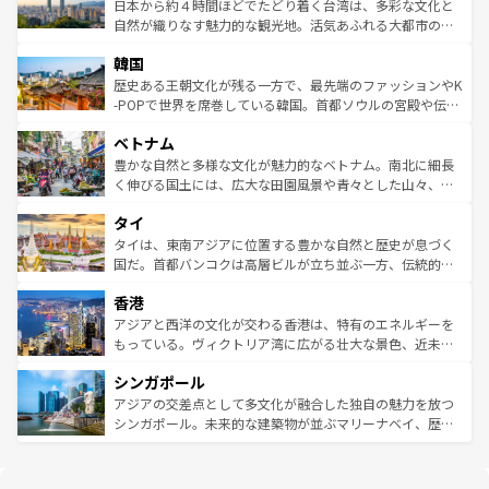
情報は
コンテンツ一覧
を参照してほしい。
人々、おいしいローカルフードやハワイアンミュージッ
ク）、タスマニアの美しい原生林やケアンズの熱帯雨林な
日本から約４時間ほどでたどり着く台湾は、多彩な文化と
ク、伝統的なフラダンスなど、すべてがハワイの魅力を彩
ど、見どころがたくさん。また、カフェやワイン、オージ
自然が織りなす魅力的な観光地。活気あふれる大都市の台
っている。訪れるたびに新しい発見と感動が待っているハ
ービーフなどの食文化も豊かで、美味しいものであふれて
北やノスタルジックな町並みが人気な九份（ジォウフェ
ワイを、存分に味わってほしい。 なお、新着のハワイ情報
韓国
いる。アクティビティも充実しており、サーフィンやダイ
ン）、静ひつな山岳地帯である台湾東部など、都市の喧騒
は
コンテンツ一覧
を参照してほしい。
ビング、ハイキングなど、アウトドア好きにはたまらな
と山間の静けさが共存しており、訪れる人に新しい発見と
歴史ある王朝文化が残る一方で、最先端のファッションやK
い。オーストラリアの多彩な魅力を存分に味わいつくそ
驚きをもたらしてくれる。また、奥深い台湾の食文化も魅
-POPで世界を席巻している韓国。首都ソウルの宮殿や伝統
う。 なお、新着のオーストラリア情報は
コンテンツ一覧
を
力で、夜市などの屋台グルメから高級料理、ヘルシーで美
家屋が並ぶエリアでは韓国の歴史と文化に浸ることがで
参照してほしい。
ベトナム
容にもいいと評判のスイーツなど、バラエティ豊かな料理
き、地方に足を延ばせば四季折々の自然美を楽しむことが
が味わえる。 なお、新着の台湾情報は
コンテンツ一覧
を参
できる。そして、キムチや焼肉、絶品のストリートフード
豊かな自然と多様な文化が魅力的なベトナム。南北に細長
照してほしい。
まで、さまざまな韓国料理が待っている。夜には、韓国な
く伸びる国土には、広大な田園風景や青々とした山々、世
らではのナイトライフも堪能できる。あたたかいホスピタ
界遺産に登録された壮大な自然景観が点在し、都市部では
タイ
リティに包まれながら、韓国の多彩な魅力を心ゆくまで味
急速な発展と共に伝統が息づく。ハノイの古い町並みやホ
わってみてほしい。 なお、新着の韓国情報は
コンテンツ一
ーチミン市のフランス統治時代の建物も、独特の雰囲気を
タイは、東南アジアに位置する豊かな自然と歴史が息づく
覧
を参照してほしい。
醸し出している。また、バラエティの豊かさとおいしさで
国だ。首都バンコクは高層ビルが立ち並ぶ一方、伝統的な
世界中の食通を魅了してやまないベトナム料理も魅力のひ
寺院や市場がいたるところに点在し、古きよき文化と現代
香港
とつ。フォーやバインミー、ベトナムコーヒーなどは、ぜ
の活気が交差している。北部ではチェンマイなどの山岳地
ひ現地で味わいたい。どの地域を訪れてもあたたかい人々
帯で自然と触れ合い、南部ではプーケットやクラビの美し
アジアと西洋の文化が交わる香港は、特有のエネルギーを
が旅行者を迎えてくれるので、きっと忘れられない旅にな
いビーチでリゾート気分を楽しむことができる。タイ料理
もっている。ヴィクトリア湾に広がる壮大な景色、近未来
るはずだ。 なお、新着のベトナム情報は
コンテンツ一覧
を
は世界的に有名で、屋台から高級レストランまで味覚を刺
的なアートスポット、そして歴史と現代が融合した町並
参照してほしい。
シンガポール
激する。気候は一年中温暖で、どの季節にも異なる楽しみ
み、どこを訪れても感動するはず。観光スポットが密集し
が待っている。親しみやすいタイの人々、仏教を中心とし
ており、効率よく見どころを回れるのも魅力。息をのむよ
アジアの交差点として多文化が融合した独自の魅力を放つ
た文化、そして多様な観光資源が、訪れる旅人を魅了し続
うな絶景から文化的な体験まで、香港を存分に楽しみ尽く
シンガポール。未来的な建築物が並ぶマリーナベイ、歴史
ける。 なお、新着のタイ情報は
コンテンツ一覧
を参照して
そう。 なお、新着の香港情報は
コンテンツ一覧
を参照して
と伝統を感じられるエスニックタウン、多数の緑豊かな公
ほしい。
ほしい。
園や自然保護区など、自然が調和した近代的な景観と文化
の多様性あふれるカラフルな町は、どこを歩いても新しい