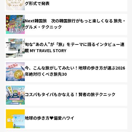
グ形式で発表
Next韓国旅 次の韓国旅行がもっと楽しくなる 旅先・
グルメ・テクニック
旬な“あの人”が「旅」をテーマに語るインタビュー連
載 MY TRAVEL STORY
今、こんな旅がしてみたい！地球の歩き方が選ぶ2026
年絶対行くべき旅先30
コスパもタイパもかなえる！賢者の旅テクニック
地球の歩き方♥偏愛ハワイ