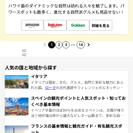
ハワイ島のダイナミックな自然は訪れる人々を魅了します。パ
ワースポットも数多く、進化する自然派グルメも見逃せない！
詳細を見る
…
1
2
3
14
AD
AD
人気の国と地域から探す
イタリア
イタリアは歴史、文化、グルメ、自然と多彩な魅力にあふ
れた国。
ローマ
の古代遺跡やフィレンツェのルネッサンス
美術、ヴェネツィアの運河など、歴史あるスポットはもち
スペインの観光ポイントと人気スポット・知ってお
ろん、トスカーナの美しい田園風景やアマルフィ海岸の絶
景など、自然景観も見逃せない。観光の合間には、本場の
くべき基本情報
ピザやパスタなど、絶品のイタリア料理を堪能することも
イベリア半島のほぼ80％を占めるスペインは、太陽が降り
できる。朝目覚めてから夜眠るまで、すべての瞬間を楽し
注ぐ地中海沿岸から雄大なピレネー山脈まで、多彩な自然
ませてくれるイタリアで、忘れられない旅をしてみよう！
と文化が詰まったヨーロッパ屈指の旅行先だ。多様な地域
なお、新着のイタリア情報は
コンテンツ一覧
を参照してほ
フランスの基本情報と観光ガイド・有名観光スポ
文化が根付くこの国では、情熱的なフラメンコ、熱気あふ
しい。
れる闘牛、そして美味しいタパスが生活の一部となってい
ット