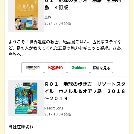
０１ 地球の歩き方 島旅 五島列
島 ４訂版
島旅
2024.07.04 発売
ようこそ！世界遺産の教会、絶品島ごはん、古民家ステイな
ど、島の人が教えてくれた五島の魅力をギュッと凝縮。さあ、
島旅へ。
詳細を見る
Ｒ０１ 地球の歩き方 リゾートスタ
イル ホノルル＆オアフ島 ２０１８
～２０１９
Resort Style
2017.10.04 発売
当社在庫切れ