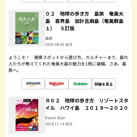
０２ 地球の歩き方 島旅 奄美大
島 喜界島 加計呂麻島（奄美群島
１） ５訂版
島旅
2026.08.06 発売
ようこそ！ 絶景スポットから遊び方、カルチャーまで、島の
人たちが教えてくれた奄美大島の魅力を1冊に凝縮。さあ、島
旅へ。
詳細を見る
Ｒ０２ 地球の歩き方 リゾートスタ
イル ハワイ島 ２０１９～２０２０
Resort Style
2018.11.14 発売