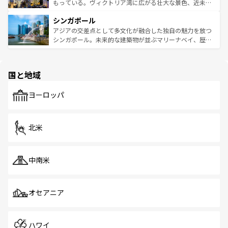
が旅行者を迎えてくれるので、きっと忘れられない旅にな
いビーチでリゾート気分を楽しむことができる。タイ料理
もっている。ヴィクトリア湾に広がる壮大な景色、近未来
るはずだ。 なお、新着のベトナム情報は
コンテンツ一覧
を
は世界的に有名で、屋台から高級レストランまで味覚を刺
的なアートスポット、そして歴史と現代が融合した町並
参照してほしい。
シンガポール
激する。気候は一年中温暖で、どの季節にも異なる楽しみ
み、どこを訪れても感動するはず。観光スポットが密集し
が待っている。親しみやすいタイの人々、仏教を中心とし
ており、効率よく見どころを回れるのも魅力。息をのむよ
アジアの交差点として多文化が融合した独自の魅力を放つ
た文化、そして多様な観光資源が、訪れる旅人を魅了し続
うな絶景から文化的な体験まで、香港を存分に楽しみ尽く
シンガポール。未来的な建築物が並ぶマリーナベイ、歴史
ける。 なお、新着のタイ情報は
コンテンツ一覧
を参照して
そう。 なお、新着の香港情報は
コンテンツ一覧
を参照して
と伝統を感じられるエスニックタウン、多数の緑豊かな公
ほしい。
ほしい。
園や自然保護区など、自然が調和した近代的な景観と文化
の多様性あふれるカラフルな町は、どこを歩いても新しい
国と地域
発見がある。さらに、治安のよさや充実した公共交通機関
も、旅行者にとっては魅力的なポイント。グルメも豊富
で、ホーカーズは地元の風情を楽しめる外せないスポット
ヨーロッパ
だ。訪れる人を飽きさせないシンガポールで、多様な魅力
を体感しよう。 なお、新着のシンガポール情報は
コンテン
ツ一覧
を参照してほしい。
北米
中南米
オセアニア
ハワイ