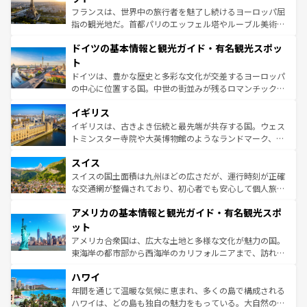
る。首都マドリードの洗練された雰囲気や、バルセロナの
フランスは、世界中の旅行者を魅了し続けるヨーロッパ屈
アートに溢れた街角から、地方では古代ローマ遺跡や中世
指の観光地だ。首都パリのエッフェル塔やルーブル美術館
の城塞都市、穏やかなビーチリゾートまで多彩な表情を見
といった象徴的なスポットから、田舎町の古風な美しさま
せる。地方によって風土や気候が異なるスペインはその個
ドイツの基本情報と観光ガイド・有名観光スポッ
で、幅広い魅力が詰まっている。華麗な宮殿、歴史的な大
性で訪れる人を魅了する。 なお、新着のスペイン情報は
コ
聖堂、美しいビーチ、そして豊かな自然が、訪れる者を心
ト
ンテンツ一覧
を参照してほしい。
から魅了する。また、フランスは美食の国としても知ら
ドイツは、豊かな歴史と多彩な文化が交差するヨーロッパ
れ、フランス料理はユネスコ無形文化遺産にも登録されて
の中心に位置する国。中世の街並みが残るロマンチック街
いる。シャンパンの発祥地であるランス、プロヴァンスの
道から、未来を先取りするようなモダンな都市まで多様な
香り高いラベンダー畑など、多彩な楽しみ方が可能だ。さ
イギリス
顔を持つこの国は、どこを歩いても飽きることがない。ベ
らに、パリ以外の地域にも魅力が溢れており、どの街角に
ルリンの文化的活気、バイエルン州のアルプスの絶景、そ
イギリスは、古きよき伝統と最先端が共存する国。ウェス
も豊かな歴史と文化が息づいている。パリ以外の個性あふ
してライン川沿いのワイン畑といった風景は必見。ビール
トミンスター寺院や大英博物館のようなランドマーク、歴
れる地方に足を運ぶとそれぞれで全く異なる文化を体験で
とソーセージを味わいながら地元の人と過ごす楽しい時間
史ある大学都市、美しい丘陵地帯や牧歌的な風景など、エ
きるだろう。 なお、新着のフランス情報は
コンテンツ一覧
スイス
は、お酒好きな人にはぜひ体験してほしい。 なお、新着の
リアごとに異なる魅力がある。また、優雅なアフタヌーン
を参照してほしい。
ドイツ情報は
コンテンツ一覧
を参照してほしい。
ティー、ビール好きにはたまらない英国パブ、サッカー観
スイスの国土面積は九州ほどの広さだが、運行時刻が正確
戦など、本場だからこそできる体験も豊富。イギリスを旅
な交通網が整備されており、初心者でも安心して個人旅行
して楽しみつくそう。 なお、新着のイギリス情報は
コンテ
を楽しめる。日本同様に時刻表どおりの旅が可能だ。中世
アメリカの基本情報と観光ガイド・有名観光スポ
ンツ一覧
を参照してほしい。
の建物がそのまま残る町や、スイスならではのユニークな
博物館もあり、アルプス観光だけでなく町歩きも満喫する
ット
ことができる。国民の所得が高いため物価も高いが、旅行
アメリカ合衆国は、広大な土地と多様な文化が魅力の国。
者向けの交通パス提供のサービスもあり、うまく活用すれ
東海岸の都市部から西海岸のカリフォルニアまで、訪れる
ば市内交通費無料で観光を楽しむこともできる。 なお、新
場所ごとに異なる風景と体験が待っている。ニューヨーク
着のスイス情報は
コンテンツ一覧
を参照してほしい。
ハワイ
のような巨大都市は、観光、ショッピング、エンターテイ
ンメントが詰まった刺激的なスポットだ。一方、アメリカ
年間を通じて温暖な気候に恵まれ、多くの島で構成される
西部には大自然が広がり、グランドキャニオンやイエロー
ハワイは、どの島も独自の魅力をもっている。大自然の神