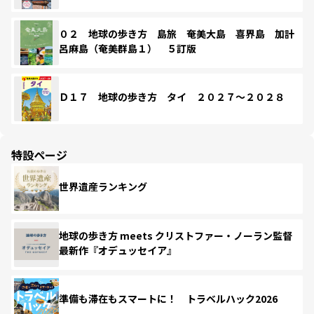
０２ 地球の歩き方 島旅 奄美大島 喜界島 加計
呂麻島（奄美群島１） ５訂版
Ｄ１７ 地球の歩き方 タイ ２０２７～２０２８
特設ページ
世界遺産ランキング
地球の歩き方 meets クリストファー・ノーラン監督
最新作『オデュッセイア』
準備も滞在もスマートに！ トラベルハック2026