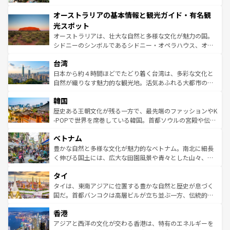
ストーン国立公園といった絶景が堪能できる。さらに、南
秘を感じたいなら、火山が生み出した壮大な景観を誇るハ
オーストラリアの基本情報と観光ガイド・有名観
部のニューオーリンズでは、音楽と美食が融合した独特の
ワイ島は見逃せない。また、定番の観光地といえばオアフ
文化が魅力。旅行者はアメリカの各地域で異なる魅力を楽
島だが、静かな自然を求めるならマウイ島やカウアイ島が
光スポット
しみながら、その多様性と豊かな歴史を感じることができ
おすすめ。エメラルドグリーンに輝く海をはじめ、豊かな
オーストラリアは、壮大な自然と多様な文化が魅力の国。
るだろう。車でのロードトリップや列車の旅も、アメリカ
文化や歴史が息づいている。「アロハスピリット」と呼ば
シドニーのシンボルであるシドニー・オペラハウス、オー
ならではの贅沢な旅のスタイルだ。 なお、新着のアメリカ
れるおもてなしの心で訪れる人々を迎えてくれるハワイの
ストラリア東海岸北部に広がる大サンゴ礁地帯グレートバ
情報は
コンテンツ一覧
を参照してほしい。
人々、おいしいローカルフードやハワイアンミュージッ
台湾
リアリーフや大陸中央部にそびえるウルル（エアーズロッ
ク、伝統的なフラダンスなど、すべてがハワイの魅力を彩
ク）、タスマニアの美しい原生林やケアンズの熱帯雨林な
日本から約４時間ほどでたどり着く台湾は、多彩な文化と
っている。訪れるたびに新しい発見と感動が待っているハ
ど、見どころがたくさん。また、カフェやワイン、オージ
自然が織りなす魅力的な観光地。活気あふれる大都市の台
ワイを、存分に味わってほしい。 なお、新着のハワイ情報
ービーフなどの食文化も豊かで、美味しいものであふれて
北やノスタルジックな町並みが人気な九份（ジォウフェ
は
コンテンツ一覧
を参照してほしい。
韓国
いる。アクティビティも充実しており、サーフィンやダイ
ン）、静ひつな山岳地帯である台湾東部など、都市の喧騒
ビング、ハイキングなど、アウトドア好きにはたまらな
と山間の静けさが共存しており、訪れる人に新しい発見と
歴史ある王朝文化が残る一方で、最先端のファッションやK
い。オーストラリアの多彩な魅力を存分に味わいつくそ
驚きをもたらしてくれる。また、奥深い台湾の食文化も魅
-POPで世界を席巻している韓国。首都ソウルの宮殿や伝統
う。 なお、新着のオーストラリア情報は
コンテンツ一覧
を
力で、夜市などの屋台グルメから高級料理、ヘルシーで美
家屋が並ぶエリアでは韓国の歴史と文化に浸ることがで
参照してほしい。
ベトナム
容にもいいと評判のスイーツなど、バラエティ豊かな料理
き、地方に足を延ばせば四季折々の自然美を楽しむことが
が味わえる。 なお、新着の台湾情報は
コンテンツ一覧
を参
できる。そして、キムチや焼肉、絶品のストリートフード
豊かな自然と多様な文化が魅力的なベトナム。南北に細長
照してほしい。
まで、さまざまな韓国料理が待っている。夜には、韓国な
く伸びる国土には、広大な田園風景や青々とした山々、世
らではのナイトライフも堪能できる。あたたかいホスピタ
界遺産に登録された壮大な自然景観が点在し、都市部では
タイ
リティに包まれながら、韓国の多彩な魅力を心ゆくまで味
急速な発展と共に伝統が息づく。ハノイの古い町並みやホ
わってみてほしい。 なお、新着の韓国情報は
コンテンツ一
ーチミン市のフランス統治時代の建物も、独特の雰囲気を
タイは、東南アジアに位置する豊かな自然と歴史が息づく
覧
を参照してほしい。
醸し出している。また、バラエティの豊かさとおいしさで
国だ。首都バンコクは高層ビルが立ち並ぶ一方、伝統的な
世界中の食通を魅了してやまないベトナム料理も魅力のひ
寺院や市場がいたるところに点在し、古きよき文化と現代
香港
とつ。フォーやバインミー、ベトナムコーヒーなどは、ぜ
の活気が交差している。北部ではチェンマイなどの山岳地
ひ現地で味わいたい。どの地域を訪れてもあたたかい人々
帯で自然と触れ合い、南部ではプーケットやクラビの美し
アジアと西洋の文化が交わる香港は、特有のエネルギーを