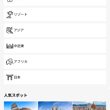
リゾート
アジア
中近東
アフリカ
日本
人気スポット