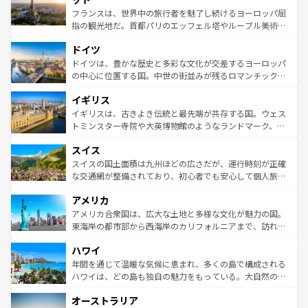
しい。
る。首都マドリードの洗練された雰囲気や、バルセロナの
フランスは、世界中の旅行者を魅了し続けるヨーロッパ屈
アートに溢れた街角から、地方では古代ローマ遺跡や中世
指の観光地だ。首都パリのエッフェル塔やルーブル美術館
の城塞都市、穏やかなビーチリゾートまで多彩な表情を見
といった象徴的なスポットから、田舎町の古風な美しさま
せる。地方によって風土や気候が異なるスペインはその個
ドイツ
で、幅広い魅力が詰まっている。華麗な宮殿、歴史的な大
性で訪れる人を魅了する。 なお、新着のスペイン情報は
コ
聖堂、美しいビーチ、そして豊かな自然が、訪れる者を心
ドイツは、豊かな歴史と多彩な文化が交差するヨーロッパ
ンテンツ一覧
を参照してほしい。
から魅了する。また、フランスは美食の国としても知ら
の中心に位置する国。中世の街並みが残るロマンチック街
れ、フランス料理はユネスコ無形文化遺産にも登録されて
道から、未来を先取りするようなモダンな都市まで多様な
イギリス
いる。シャンパンの発祥地であるランス、プロヴァンスの
顔を持つこの国は、どこを歩いても飽きることがない。ベ
香り高いラベンダー畑など、多彩な楽しみ方が可能だ。さ
ルリンの文化的活気、バイエルン州のアルプスの絶景、そ
イギリスは、古きよき伝統と最先端が共存する国。ウェス
らに、パリ以外の地域にも魅力が溢れており、どの街角に
してライン川沿いのワイン畑といった風景は必見。ビール
トミンスター寺院や大英博物館のようなランドマーク、歴
も豊かな歴史と文化が息づいている。パリ以外の個性あふ
とソーセージを味わいながら地元の人と過ごす楽しい時間
史ある大学都市、美しい丘陵地帯や牧歌的な風景など、エ
れる地方に足を運ぶとそれぞれで全く異なる文化を体験で
スイス
は、お酒好きな人にはぜひ体験してほしい。 なお、新着の
リアごとに異なる魅力がある。また、優雅なアフタヌーン
きるだろう。 なお、新着のフランス情報は
コンテンツ一覧
ドイツ情報は
コンテンツ一覧
を参照してほしい。
ティー、ビール好きにはたまらない英国パブ、サッカー観
スイスの国土面積は九州ほどの広さだが、運行時刻が正確
を参照してほしい。
戦など、本場だからこそできる体験も豊富。イギリスを旅
な交通網が整備されており、初心者でも安心して個人旅行
して楽しみつくそう。 なお、新着のイギリス情報は
コンテ
を楽しめる。日本同様に時刻表どおりの旅が可能だ。中世
アメリカ
ンツ一覧
を参照してほしい。
の建物がそのまま残る町や、スイスならではのユニークな
博物館もあり、アルプス観光だけでなく町歩きも満喫する
アメリカ合衆国は、広大な土地と多様な文化が魅力の国。
ことができる。国民の所得が高いため物価も高いが、旅行
東海岸の都市部から西海岸のカリフォルニアまで、訪れる
者向けの交通パス提供のサービスもあり、うまく活用すれ
場所ごとに異なる風景と体験が待っている。ニューヨーク
ハワイ
ば市内交通費無料で観光を楽しむこともできる。 なお、新
のような巨大都市は、観光、ショッピング、エンターテイ
着のスイス情報は
コンテンツ一覧
を参照してほしい。
ンメントが詰まった刺激的なスポットだ。一方、アメリカ
年間を通じて温暖な気候に恵まれ、多くの島で構成される
西部には大自然が広がり、グランドキャニオンやイエロー
ハワイは、どの島も独自の魅力をもっている。大自然の神
ストーン国立公園といった絶景が堪能できる。さらに、南
秘を感じたいなら、火山が生み出した壮大な景観を誇るハ
オーストラリア
部のニューオーリンズでは、音楽と美食が融合した独特の
ワイ島は見逃せない。また、定番の観光地といえばオアフ