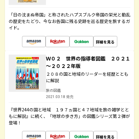
「日の沈まぬ帝国」と称されたハプスブルク帝国の栄光と動乱
の歴史をたどり、今なお各国に残る史跡を巡る歴史を旅するガ
イド。
詳細を見る
Ｗ０２ 世界の指導者図鑑 ２０２１
～２０２２年版
２０８の国と地域のリーダーを経歴ととも
に解説
旅の図鑑
2021.03.18 発売
『世界244の国と地域 １９７ヵ国と４７地域を旅の雑学とと
もに解説』に続く、「地球の歩き方」の図鑑シリーズ第２弾が
登場！
詳細を見る