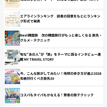
エアラインランキング 読者の投票をもとにランキン
グ形式で発表
Next韓国旅 次の韓国旅行がもっと楽しくなる 旅先・
グルメ・テクニック
旬な“あの人”が「旅」をテーマに語るインタビュー連
載 MY TRAVEL STORY
今、こんな旅がしてみたい！地球の歩き方が選ぶ2026
年絶対行くべき旅先30
コスパもタイパもかなえる！賢者の旅テクニック