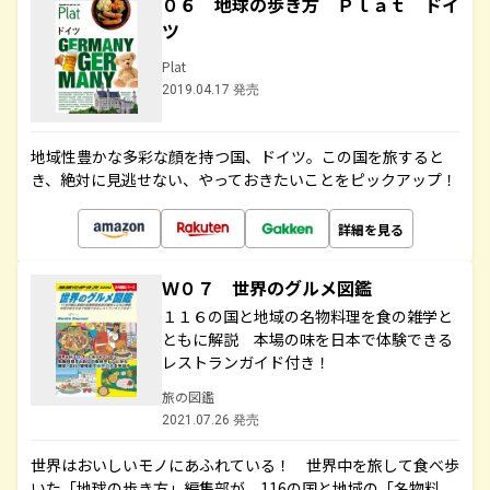
０６ 地球の歩き方 Ｐｌａｔ ドイ
ツ
Plat
2019.04.17 発売
地域性豊かな多彩な顔を持つ国、ドイツ。この国を旅すると
き、絶対に見逃せない、やっておきたいことをピックアップ！
詳細を見る
Ｗ０７ 世界のグルメ図鑑
１１６の国と地域の名物料理を食の雑学と
ともに解説 本場の味を日本で体験できる
レストランガイド付き！
旅の図鑑
2021.07.26 発売
世界はおいしいモノにあふれている！ 世界中を旅して食べ歩
いた「地球の歩き方」編集部が、116の国と地域の「名物料