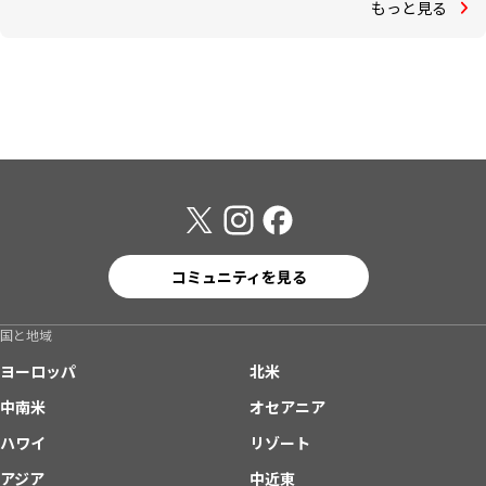
もっと見る
コミュニティを見る
国と地域
ヨーロッパ
北米
中南米
オセアニア
ハワイ
リゾート
アジア
中近東