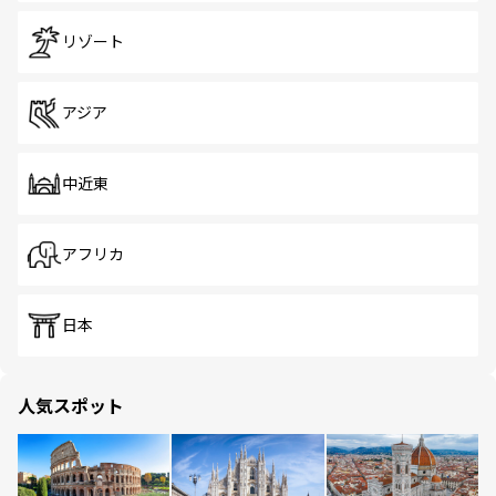
リゾート
アジア
中近東
アフリカ
日本
人気スポット