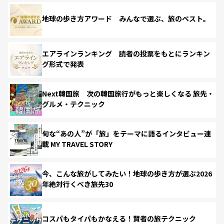
地球の歩き方アワード みんなで選ぶ、旅のベスト。
エアラインランキング 読者の投票をもとにランキン
グ形式で発表
Next韓国旅 次の韓国旅行がもっと楽しくなる 旅先・
グルメ・テクニック
旬な“あの人”が「旅」をテーマに語るインタビュー連
載 MY TRAVEL STORY
今、こんな旅がしてみたい！地球の歩き方が選ぶ2026
年絶対行くべき旅先30
コスパもタイパもかなえる！賢者の旅テクニック