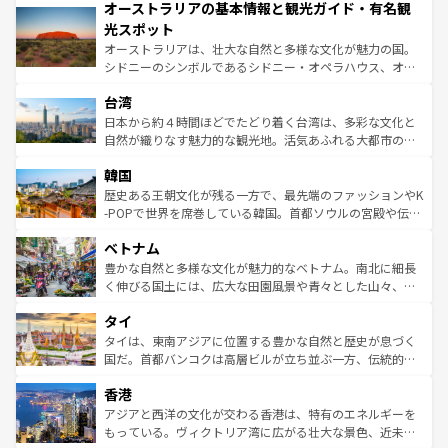
オーストラリアの基本情報と観光ガイド・有名観
部のニューオーリンズでは、音楽と美食が融合した独特の
ワイ島は見逃せない。また、定番の観光地といえばオアフ
文化が魅力。旅行者はアメリカの各地域で異なる魅力を楽
島だが、静かな自然を求めるならマウイ島やカウアイ島が
光スポット
しみながら、その多様性と豊かな歴史を感じることができ
おすすめ。エメラルドグリーンに輝く海をはじめ、豊かな
オーストラリアは、壮大な自然と多様な文化が魅力の国。
るだろう。車でのロードトリップや列車の旅も、アメリカ
文化や歴史が息づいている。「アロハスピリット」と呼ば
シドニーのシンボルであるシドニー・オペラハウス、オー
ならではの贅沢な旅のスタイルだ。 なお、新着のアメリカ
れるおもてなしの心で訪れる人々を迎えてくれるハワイの
ストラリア東海岸北部に広がる大サンゴ礁地帯グレートバ
情報は
コンテンツ一覧
を参照してほしい。
人々、おいしいローカルフードやハワイアンミュージッ
台湾
リアリーフや大陸中央部にそびえるウルル（エアーズロッ
ク、伝統的なフラダンスなど、すべてがハワイの魅力を彩
ク）、タスマニアの美しい原生林やケアンズの熱帯雨林な
日本から約４時間ほどでたどり着く台湾は、多彩な文化と
っている。訪れるたびに新しい発見と感動が待っているハ
ど、見どころがたくさん。また、カフェやワイン、オージ
自然が織りなす魅力的な観光地。活気あふれる大都市の台
ワイを、存分に味わってほしい。 なお、新着のハワイ情報
ービーフなどの食文化も豊かで、美味しいものであふれて
北やノスタルジックな町並みが人気な九份（ジォウフェ
は
コンテンツ一覧
を参照してほしい。
韓国
いる。アクティビティも充実しており、サーフィンやダイ
ン）、静ひつな山岳地帯である台湾東部など、都市の喧騒
ビング、ハイキングなど、アウトドア好きにはたまらな
と山間の静けさが共存しており、訪れる人に新しい発見と
歴史ある王朝文化が残る一方で、最先端のファッションやK
い。オーストラリアの多彩な魅力を存分に味わいつくそ
驚きをもたらしてくれる。また、奥深い台湾の食文化も魅
-POPで世界を席巻している韓国。首都ソウルの宮殿や伝統
う。 なお、新着のオーストラリア情報は
コンテンツ一覧
を
力で、夜市などの屋台グルメから高級料理、ヘルシーで美
家屋が並ぶエリアでは韓国の歴史と文化に浸ることがで
参照してほしい。
ベトナム
容にもいいと評判のスイーツなど、バラエティ豊かな料理
き、地方に足を延ばせば四季折々の自然美を楽しむことが
が味わえる。 なお、新着の台湾情報は
コンテンツ一覧
を参
できる。そして、キムチや焼肉、絶品のストリートフード
豊かな自然と多様な文化が魅力的なベトナム。南北に細長
照してほしい。
まで、さまざまな韓国料理が待っている。夜には、韓国な
く伸びる国土には、広大な田園風景や青々とした山々、世
らではのナイトライフも堪能できる。あたたかいホスピタ
界遺産に登録された壮大な自然景観が点在し、都市部では
タイ
リティに包まれながら、韓国の多彩な魅力を心ゆくまで味
急速な発展と共に伝統が息づく。ハノイの古い町並みやホ
わってみてほしい。 なお、新着の韓国情報は
コンテンツ一
ーチミン市のフランス統治時代の建物も、独特の雰囲気を
タイは、東南アジアに位置する豊かな自然と歴史が息づく
覧
を参照してほしい。
醸し出している。また、バラエティの豊かさとおいしさで
国だ。首都バンコクは高層ビルが立ち並ぶ一方、伝統的な
世界中の食通を魅了してやまないベトナム料理も魅力のひ
寺院や市場がいたるところに点在し、古きよき文化と現代
香港
とつ。フォーやバインミー、ベトナムコーヒーなどは、ぜ
の活気が交差している。北部ではチェンマイなどの山岳地
ひ現地で味わいたい。どの地域を訪れてもあたたかい人々
帯で自然と触れ合い、南部ではプーケットやクラビの美し
アジアと西洋の文化が交わる香港は、特有のエネルギーを
が旅行者を迎えてくれるので、きっと忘れられない旅にな
いビーチでリゾート気分を楽しむことができる。タイ料理
もっている。ヴィクトリア湾に広がる壮大な景色、近未来
るはずだ。 なお、新着のベトナム情報は
コンテンツ一覧
を