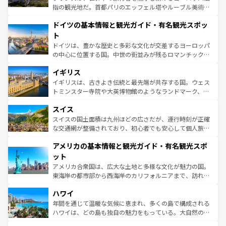
アートに溢れた街角から、地方では古代ローマ遺跡や中世
指の観光地だ。首都パリのエッフェル塔やルーブル美術館
の城塞都市、穏やかなビーチリゾートまで多彩な表情を見
といった象徴的なスポットから、田舎町の古風な美しさま
せる。地方によって風土や気候が異なるスペインはその個
ドイツの基本情報と観光ガイド・有名観光スポッ
で、幅広い魅力が詰まっている。華麗な宮殿、歴史的な大
性で訪れる人を魅了する。 なお、新着のスペイン情報は
コ
聖堂、美しいビーチ、そして豊かな自然が、訪れる者を心
ト
ンテンツ一覧
を参照してほしい。
から魅了する。また、フランスは美食の国としても知ら
ドイツは、豊かな歴史と多彩な文化が交差するヨーロッパ
れ、フランス料理はユネスコ無形文化遺産にも登録されて
の中心に位置する国。中世の街並みが残るロマンチック街
いる。シャンパンの発祥地であるランス、プロヴァンスの
道から、未来を先取りするようなモダンな都市まで多様な
香り高いラベンダー畑など、多彩な楽しみ方が可能だ。さ
イギリス
顔を持つこの国は、どこを歩いても飽きることがない。ベ
らに、パリ以外の地域にも魅力が溢れており、どの街角に
ルリンの文化的活気、バイエルン州のアルプスの絶景、そ
イギリスは、古きよき伝統と最先端が共存する国。ウェス
も豊かな歴史と文化が息づいている。パリ以外の個性あふ
してライン川沿いのワイン畑といった風景は必見。ビール
トミンスター寺院や大英博物館のようなランドマーク、歴
れる地方に足を運ぶとそれぞれで全く異なる文化を体験で
とソーセージを味わいながら地元の人と過ごす楽しい時間
史ある大学都市、美しい丘陵地帯や牧歌的な風景など、エ
きるだろう。 なお、新着のフランス情報は
コンテンツ一覧
スイス
は、お酒好きな人にはぜひ体験してほしい。 なお、新着の
リアごとに異なる魅力がある。また、優雅なアフタヌーン
を参照してほしい。
ドイツ情報は
コンテンツ一覧
を参照してほしい。
ティー、ビール好きにはたまらない英国パブ、サッカー観
スイスの国土面積は九州ほどの広さだが、運行時刻が正確
戦など、本場だからこそできる体験も豊富。イギリスを旅
な交通網が整備されており、初心者でも安心して個人旅行
して楽しみつくそう。 なお、新着のイギリス情報は
コンテ
を楽しめる。日本同様に時刻表どおりの旅が可能だ。中世
アメリカの基本情報と観光ガイド・有名観光スポ
ンツ一覧
を参照してほしい。
の建物がそのまま残る町や、スイスならではのユニークな
博物館もあり、アルプス観光だけでなく町歩きも満喫する
ット
ことができる。国民の所得が高いため物価も高いが、旅行
アメリカ合衆国は、広大な土地と多様な文化が魅力の国。
者向けの交通パス提供のサービスもあり、うまく活用すれ
東海岸の都市部から西海岸のカリフォルニアまで、訪れる
ば市内交通費無料で観光を楽しむこともできる。 なお、新
場所ごとに異なる風景と体験が待っている。ニューヨーク
着のスイス情報は
コンテンツ一覧
を参照してほしい。
ハワイ
のような巨大都市は、観光、ショッピング、エンターテイ
ンメントが詰まった刺激的なスポットだ。一方、アメリカ
年間を通じて温暖な気候に恵まれ、多くの島で構成される
西部には大自然が広がり、グランドキャニオンやイエロー
ハワイは、どの島も独自の魅力をもっている。大自然の神
ストーン国立公園といった絶景が堪能できる。さらに、南
秘を感じたいなら、火山が生み出した壮大な景観を誇るハ