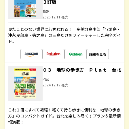
３訂版
島旅
2025.12.11 発売
見たことのない世界に心奪われる！ 奄美群島南部「与論島・
沖永良部島・徳之島」の三島だけをフィーチャーした完全ガイ
ド。
詳細を見る
０３ 地球の歩き方 Ｐｌａｔ 台北
Plat
2024.12.19 発売
これ１冊にすべて凝縮！軽くて持ち歩きに便利な「地球の歩き
方」のコンパクトガイド。台北を楽しみ尽くすプラン＆最新情
報満載！