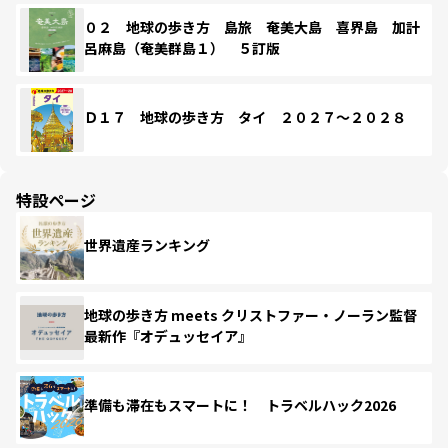
０２ 地球の歩き方 島旅 奄美大島 喜界島 加計
呂麻島（奄美群島１） ５訂版
Ｄ１７ 地球の歩き方 タイ ２０２７～２０２８
特設ページ
世界遺産ランキング
地球の歩き方 meets クリストファー・ノーラン監督
最新作『オデュッセイア』
準備も滞在もスマートに！ トラベルハック2026