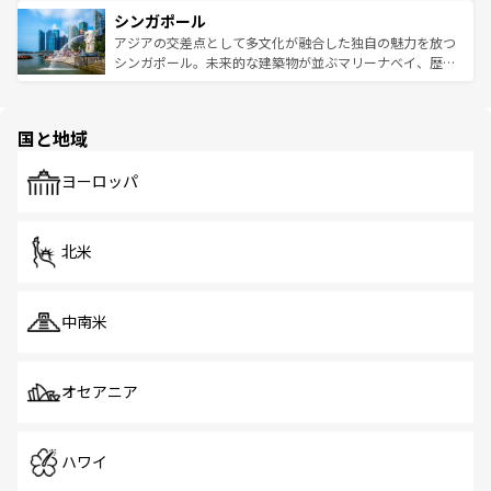
は世界的に有名で、屋台から高級レストランまで味覚を刺
的なアートスポット、そして歴史と現代が融合した町並
参照してほしい。
シンガポール
激する。気候は一年中温暖で、どの季節にも異なる楽しみ
み、どこを訪れても感動するはず。観光スポットが密集し
が待っている。親しみやすいタイの人々、仏教を中心とし
ており、効率よく見どころを回れるのも魅力。息をのむよ
アジアの交差点として多文化が融合した独自の魅力を放つ
た文化、そして多様な観光資源が、訪れる旅人を魅了し続
うな絶景から文化的な体験まで、香港を存分に楽しみ尽く
シンガポール。未来的な建築物が並ぶマリーナベイ、歴史
ける。 なお、新着のタイ情報は
コンテンツ一覧
を参照して
そう。 なお、新着の香港情報は
コンテンツ一覧
を参照して
と伝統を感じられるエスニックタウン、多数の緑豊かな公
ほしい。
ほしい。
園や自然保護区など、自然が調和した近代的な景観と文化
の多様性あふれるカラフルな町は、どこを歩いても新しい
国と地域
発見がある。さらに、治安のよさや充実した公共交通機関
も、旅行者にとっては魅力的なポイント。グルメも豊富
で、ホーカーズは地元の風情を楽しめる外せないスポット
ヨーロッパ
だ。訪れる人を飽きさせないシンガポールで、多様な魅力
を体感しよう。 なお、新着のシンガポール情報は
コンテン
ツ一覧
を参照してほしい。
北米
中南米
オセアニア
ハワイ