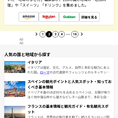
理」や「スイーツ」「ドリンク」を集めました。
詳細を見る
…
1
2
3
4
16
AD
AD
人気の国と地域から探す
イタリア
イタリアは歴史、文化、グルメ、自然と多彩な魅力にあふ
れた国。
ローマ
の古代遺跡やフィレンツェのルネッサンス
美術、ヴェネツィアの運河など、歴史あるスポットはもち
スペインの観光ポイントと人気スポット・知ってお
ろん、トスカーナの美しい田園風景やアマルフィ海岸の絶
景など、自然景観も見逃せない。観光の合間には、本場の
くべき基本情報
ピザやパスタなど、絶品のイタリア料理を堪能することも
イベリア半島のほぼ80％を占めるスペインは、太陽が降り
できる。朝目覚めてから夜眠るまで、すべての瞬間を楽し
注ぐ地中海沿岸から雄大なピレネー山脈まで、多彩な自然
ませてくれるイタリアで、忘れられない旅をしてみよう！
と文化が詰まったヨーロッパ屈指の旅行先だ。多様な地域
なお、新着のイタリア情報は
コンテンツ一覧
を参照してほ
フランスの基本情報と観光ガイド・有名観光スポ
文化が根付くこの国では、情熱的なフラメンコ、熱気あふ
しい。
れる闘牛、そして美味しいタパスが生活の一部となってい
ット
る。首都マドリードの洗練された雰囲気や、バルセロナの
フランスは、世界中の旅行者を魅了し続けるヨーロッパ屈