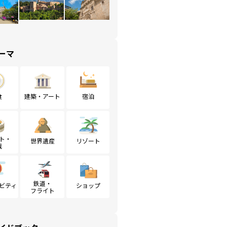
ーマ
食
建築・アート
宿泊
ト・
世界遺産
リゾート
戦
鉄道・
ビティ
ショップ
フライト