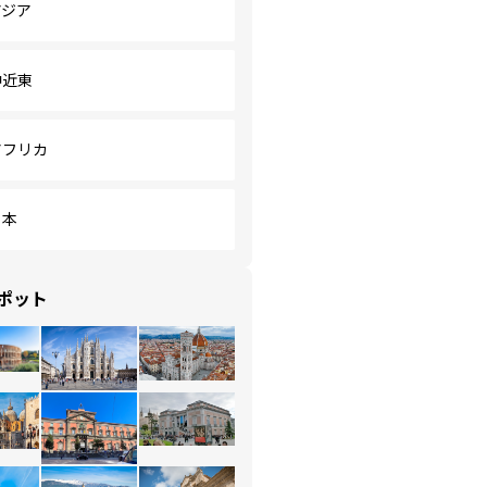
アジア
中近東
アフリカ
日本
ポット