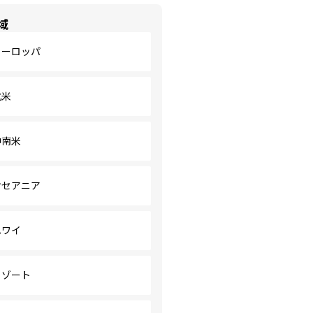
域
ヨーロッパ
北米
中南米
オセアニア
ハワイ
リゾート