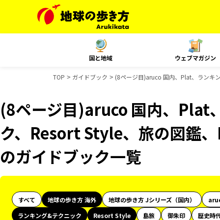
国と地域
ウェブマガジン
TOP
ガイドブック
(8ページ目)aruco 国内、Plat、ラン
(8ページ目)aruco 国内、Pl
ク、Resort Style、旅の図
のガイドブック一覧
すべて
地球の歩き方 海外
地球の歩き方 Jシリーズ（国内）
aru
ランキング&テクニック
Resort Style
島旅
御朱印
歴史時