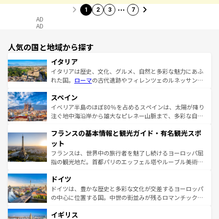
…
1
2
3
7
AD
AD
人気の国と地域から探す
イタリア
イタリアは歴史、文化、グルメ、自然と多彩な魅力にあふ
れた国。
ローマ
の古代遺跡やフィレンツェのルネッサンス
美術、ヴェネツィアの運河など、歴史あるスポットはもち
スペイン
ろん、トスカーナの美しい田園風景やアマルフィ海岸の絶
景など、自然景観も見逃せない。観光の合間には、本場の
イベリア半島のほぼ80％を占めるスペインは、太陽が降り
ピザやパスタなど、絶品のイタリア料理を堪能することも
注ぐ地中海沿岸から雄大なピレネー山脈まで、多彩な自然
できる。朝目覚めてから夜眠るまで、すべての瞬間を楽し
と文化が詰まったヨーロッパ屈指の旅行先だ。多様な地域
フランスの基本情報と観光ガイド・有名観光スポ
ませてくれるイタリアで、忘れられない旅をしてみよう！
文化が根付くこの国では、情熱的なフラメンコ、熱気あふ
なお、新着のイタリア情報は
コンテンツ一覧
を参照してほ
れる闘牛、そして美味しいタパスが生活の一部となってい
ット
しい。
る。首都マドリードの洗練された雰囲気や、バルセロナの
フランスは、世界中の旅行者を魅了し続けるヨーロッパ屈
アートに溢れた街角から、地方では古代ローマ遺跡や中世
指の観光地だ。首都パリのエッフェル塔やルーブル美術館
の城塞都市、穏やかなビーチリゾートまで多彩な表情を見
といった象徴的なスポットから、田舎町の古風な美しさま
せる。地方によって風土や気候が異なるスペインはその個
ドイツ
で、幅広い魅力が詰まっている。華麗な宮殿、歴史的な大
性で訪れる人を魅了する。 なお、新着のスペイン情報は
コ
聖堂、美しいビーチ、そして豊かな自然が、訪れる者を心
ドイツは、豊かな歴史と多彩な文化が交差するヨーロッパ
ンテンツ一覧
を参照してほしい。
から魅了する。また、フランスは美食の国としても知ら
の中心に位置する国。中世の街並みが残るロマンチック街
れ、フランス料理はユネスコ無形文化遺産にも登録されて
道から、未来を先取りするようなモダンな都市まで多様な
イギリス
いる。シャンパンの発祥地であるランス、プロヴァンスの
顔を持つこの国は、どこを歩いても飽きることがない。ベ