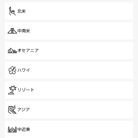
を体感しよう。 なお、新着のシンガポール情報は
コンテン
ツ一覧
を参照してほしい。
北米
中南米
オセアニア
ハワイ
リゾート
アジア
中近東