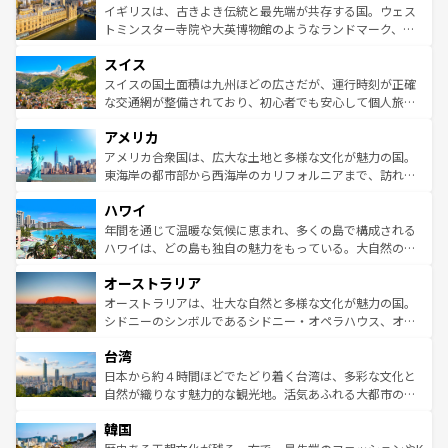
香り高いラベンダー畑など、多彩な楽しみ方が可能だ。さ
ルリンの文化的活気、バイエルン州のアルプスの絶景、そ
イギリスは、古きよき伝統と最先端が共存する国。ウェス
らに、パリ以外の地域にも魅力が溢れており、どの街角に
してライン川沿いのワイン畑といった風景は必見。ビール
トミンスター寺院や大英博物館のようなランドマーク、歴
も豊かな歴史と文化が息づいている。パリ以外の個性あふ
とソーセージを味わいながら地元の人と過ごす楽しい時間
史ある大学都市、美しい丘陵地帯や牧歌的な風景など、エ
れる地方に足を運ぶとそれぞれで全く異なる文化を体験で
スイス
は、お酒好きな人にはぜひ体験してほしい。 なお、新着の
リアごとに異なる魅力がある。また、優雅なアフタヌーン
きるだろう。 なお、新着のフランス情報は
コンテンツ一覧
ドイツ情報は
コンテンツ一覧
を参照してほしい。
ティー、ビール好きにはたまらない英国パブ、サッカー観
スイスの国土面積は九州ほどの広さだが、運行時刻が正確
を参照してほしい。
戦など、本場だからこそできる体験も豊富。イギリスを旅
な交通網が整備されており、初心者でも安心して個人旅行
して楽しみつくそう。 なお、新着のイギリス情報は
コンテ
を楽しめる。日本同様に時刻表どおりの旅が可能だ。中世
アメリカ
ンツ一覧
を参照してほしい。
の建物がそのまま残る町や、スイスならではのユニークな
博物館もあり、アルプス観光だけでなく町歩きも満喫する
アメリカ合衆国は、広大な土地と多様な文化が魅力の国。
ことができる。国民の所得が高いため物価も高いが、旅行
東海岸の都市部から西海岸のカリフォルニアまで、訪れる
者向けの交通パス提供のサービスもあり、うまく活用すれ
場所ごとに異なる風景と体験が待っている。ニューヨーク
ハワイ
ば市内交通費無料で観光を楽しむこともできる。 なお、新
のような巨大都市は、観光、ショッピング、エンターテイ
着のスイス情報は
コンテンツ一覧
を参照してほしい。
ンメントが詰まった刺激的なスポットだ。一方、アメリカ
年間を通じて温暖な気候に恵まれ、多くの島で構成される
西部には大自然が広がり、グランドキャニオンやイエロー
ハワイは、どの島も独自の魅力をもっている。大自然の神
ストーン国立公園といった絶景が堪能できる。さらに、南
秘を感じたいなら、火山が生み出した壮大な景観を誇るハ
オーストラリア
部のニューオーリンズでは、音楽と美食が融合した独特の
ワイ島は見逃せない。また、定番の観光地といえばオアフ
文化が魅力。旅行者はアメリカの各地域で異なる魅力を楽
島だが、静かな自然を求めるならマウイ島やカウアイ島が
オーストラリアは、壮大な自然と多様な文化が魅力の国。
しみながら、その多様性と豊かな歴史を感じることができ
おすすめ。エメラルドグリーンに輝く海をはじめ、豊かな
シドニーのシンボルであるシドニー・オペラハウス、オー
るだろう。車でのロードトリップや列車の旅も、アメリカ
文化や歴史が息づいている。「アロハスピリット」と呼ば
ストラリア東海岸北部に広がる大サンゴ礁地帯グレートバ
ならではの贅沢な旅のスタイルだ。 なお、新着のアメリカ
台湾
れるおもてなしの心で訪れる人々を迎えてくれるハワイの
リアリーフや大陸中央部にそびえるウルル（エアーズロッ
情報は
コンテンツ一覧
を参照してほしい。
人々、おいしいローカルフードやハワイアンミュージッ
ク）、タスマニアの美しい原生林やケアンズの熱帯雨林な
日本から約４時間ほどでたどり着く台湾は、多彩な文化と
ク、伝統的なフラダンスなど、すべてがハワイの魅力を彩
ど、見どころがたくさん。また、カフェやワイン、オージ
自然が織りなす魅力的な観光地。活気あふれる大都市の台
っている。訪れるたびに新しい発見と感動が待っているハ
ービーフなどの食文化も豊かで、美味しいものであふれて
北やノスタルジックな町並みが人気な九份（ジォウフェ
ワイを、存分に味わってほしい。 なお、新着のハワイ情報
韓国
いる。アクティビティも充実しており、サーフィンやダイ
ン）、静ひつな山岳地帯である台湾東部など、都市の喧騒
は
コンテンツ一覧
を参照してほしい。
ビング、ハイキングなど、アウトドア好きにはたまらな
と山間の静けさが共存しており、訪れる人に新しい発見と