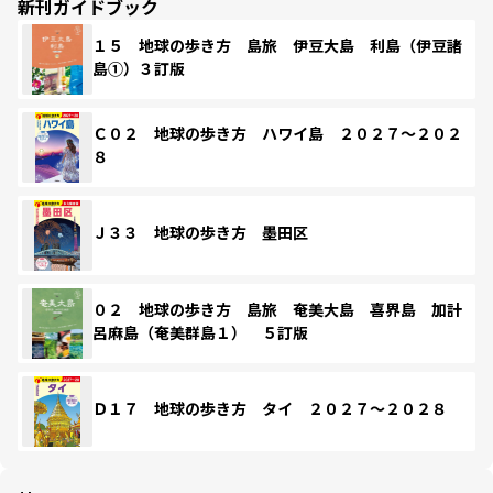
新刊ガイドブック
１５ 地球の歩き方 島旅 伊豆大島 利島（伊豆諸
島①）３訂版
Ｃ０２ 地球の歩き方 ハワイ島 ２０２７～２０２
８
Ｊ３３ 地球の歩き方 墨田区
０２ 地球の歩き方 島旅 奄美大島 喜界島 加計
呂麻島（奄美群島１） ５訂版
Ｄ１７ 地球の歩き方 タイ ２０２７～２０２８