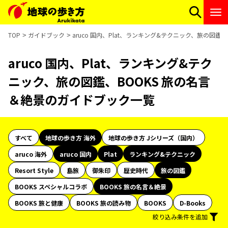
TOP
ガイドブック
aruco 国内、Plat、ランキング&テクニック、旅の図鑑
aruco 国内、Plat、ランキング&テク
ニック、旅の図鑑、BOOKS 旅の名言
＆絶景のガイドブック一覧
すべて
地球の歩き方 海外
地球の歩き方 Jシリーズ（国内）
aruco 海外
aruco 国内
Plat
ランキング&テクニック
Resort Style
島旅
御朱印
歴史時代
旅の図鑑
BOOKS スペシャルコラボ
BOOKS 旅の名言＆絶景
BOOKS 旅と健康
BOOKS 旅の読み物
BOOKS
D-Books
絞り込み条件を追加