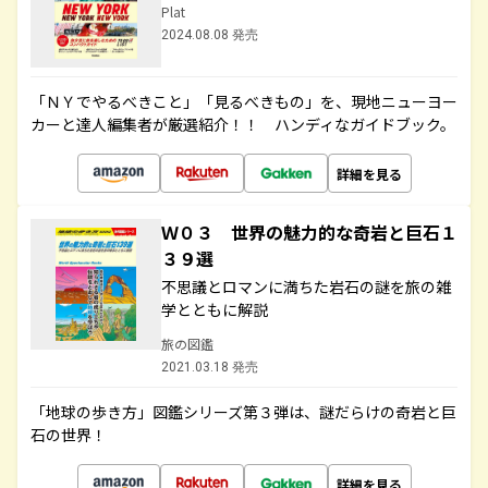
Plat
2024.08.08 発売
「ＮＹでやるべきこと」「見るべきもの」を、現地ニューヨー
カーと達人編集者が厳選紹介！！ ハンディなガイドブック。
詳細を見る
Ｗ０３ 世界の魅力的な奇岩と巨石１
３９選
不思議とロマンに満ちた岩石の謎を旅の雑
学とともに解説
旅の図鑑
2021.03.18 発売
「地球の歩き方」図鑑シリーズ第３弾は、謎だらけの奇岩と巨
石の世界！
詳細を見る