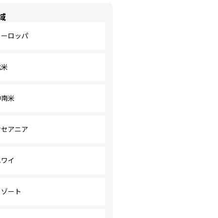
域
ヨーロッパ
北米
中南米
オセアニア
ハワイ
リゾート