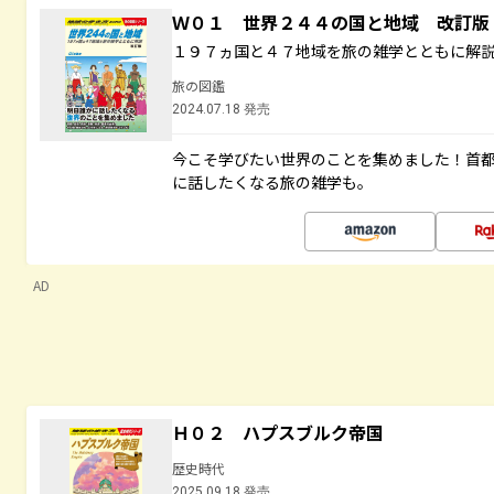
Ｗ０１ 世界２４４の国と地域 改訂版
１９７ヵ国と４７地域を旅の雑学とともに解
旅の図鑑
2024.07.18 発売
今こそ学びたい世界のことを集めました！首
に話したくなる旅の雑学も。
AD
Ｈ０２ ハプスブルク帝国
歴史時代
2025.09.18 発売