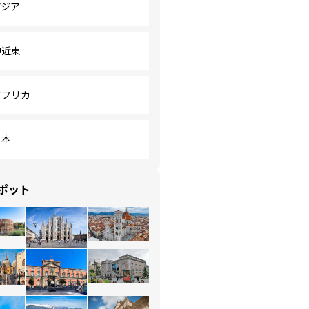
アジア
中近東
アフリカ
日本
ポット