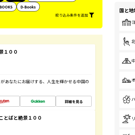
BOOKS
D-Books
国と地
絞り込み条件を追加
景１００
」があなたにお届けする、人生を輝かせる中国の
詳細を見る
ことばと絶景１００