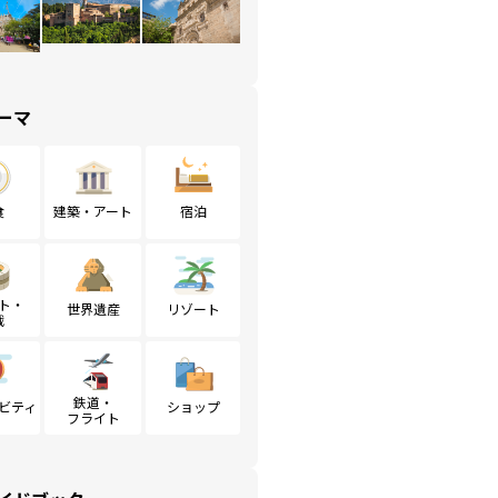
ーマ
食
建築・アート
宿泊
ト・
世界遺産
リゾート
戦
鉄道・
ビティ
ショップ
フライト