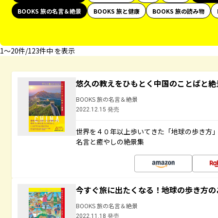
BOOKS 旅の名言＆絶景
BOOKS 旅と健康
BOOKS 旅の読み物
1〜20件/123件中 を表示
悠久の教えをひもとく中国のことばと絶
BOOKS 旅の名言＆絶景
2022.12.15 発売
世界を４０年以上歩いてきた「地球の歩き方
名言と癒やしの絶景集
今すぐ旅に出たくなる！地球の歩き方の
BOOKS 旅の名言＆絶景
2022.11.18 発売