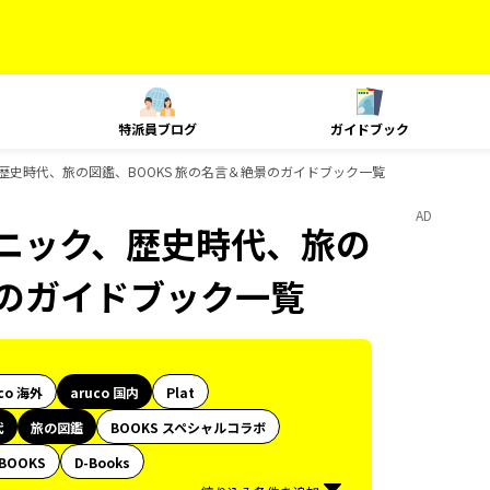
特派員ブログ
ガイドブック
、歴史時代、旅の図鑑、BOOKS 旅の名言＆絶景のガイドブック一覧
AD
テクニック、歴史時代、旅の
景のガイドブック一覧
co 海外
aruco 国内
Plat
代
旅の図鑑
BOOKS スペシャルコラボ
BOOKS
D-Books