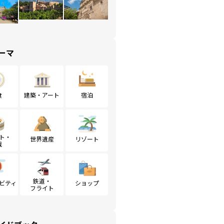
ーマ
食
建築・アート
宿泊
ト・
世界遺産
リゾート
戦
鉄道・
ビティ
ショップ
フライト