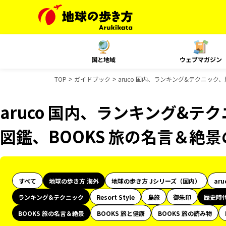
国と地域
ウェブマガジン
TOP
ガイドブック
aruco 国内、ランキング&テクニック
aruco 国内、ランキング&
図鑑、BOOKS 旅の名言＆絶
すべて
地球の歩き方 海外
地球の歩き方 Jシリーズ（国内）
aru
ランキング&テクニック
Resort Style
島旅
御朱印
歴史時
BOOKS 旅の名言＆絶景
BOOKS 旅と健康
BOOKS 旅の読み物