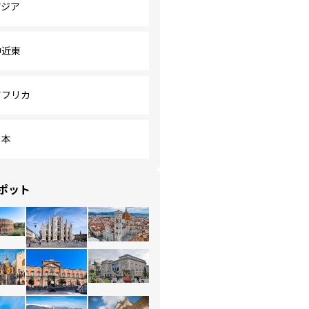
アジア
中近東
アフリカ
日本
ポット