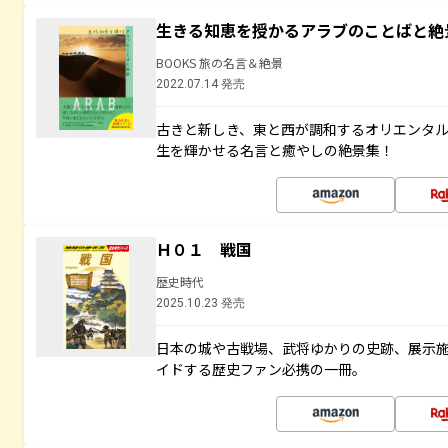
生きる知恵を授かるアラブのことばと絶
BOOKS 旅の名言＆絶景
2022.07.14 発売
古きと新しき、東と西が調和するオリエンタ
生を輝かせる名言と癒やしの絶景集！
Ｈ０１ 戦国
歴史時代
2025.10.23 発売
日本の城や古戦場、武将ゆかりの史跡、展示
イドする歴史ファン必携の一冊。