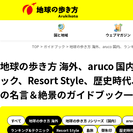
国と地域
ウェブマガジン
TOP
ガイドブック
地球の歩き方 海外、aruco 国内、ラン
地球の歩き方 海外、aruco 
ック、Resort Style、歴史
の名言＆絶景のガイドブック一
すべて
地球の歩き方 海外
地球の歩き方 Jシリーズ（国内）
aru
ランキング&テクニック
Resort Style
島旅
御朱印
歴史時