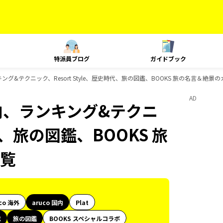
特派員ブログ
ガイドブック
キング&テクニック、Resort Style、歴史時代、旅の図鑑、BOOKS 旅の名言＆絶
AD
国内、ランキング&テクニ
時代、旅の図鑑、BOOKS 旅
覧
co 海外
aruco 国内
Plat
代
旅の図鑑
BOOKS スペシャルコラボ