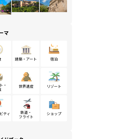
ーマ
食
建築・アート
宿泊
ト・
世界遺産
リゾート
戦
鉄道・
ビティ
ショップ
フライト