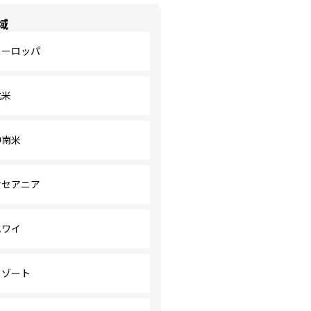
域
ヨーロッパ
北米
中南米
オセアニア
ハワイ
リゾート