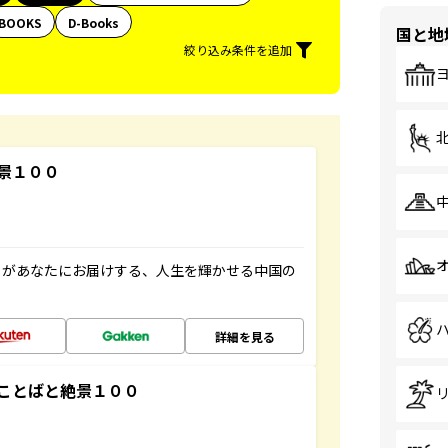
BOOKS
D-Books
国と地
絞り込み条件を追加
景１００
」があなたにお届けする、人生を輝かせる中国の
詳細を見る
ことばと絶景１００