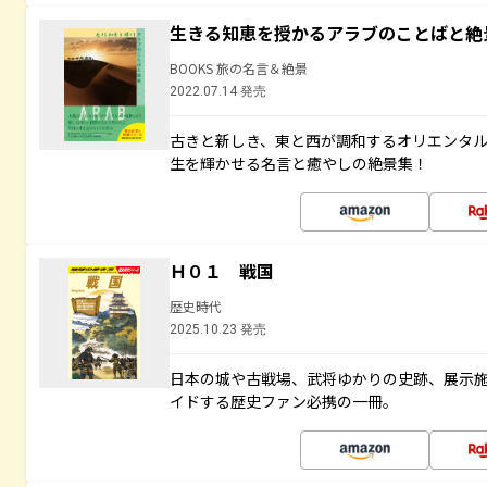
生きる知恵を授かるアラブのことばと絶
BOOKS 旅の名言＆絶景
2022.07.14 発売
古きと新しき、東と西が調和するオリエンタ
生を輝かせる名言と癒やしの絶景集！
Ｈ０１ 戦国
歴史時代
2025.10.23 発売
日本の城や古戦場、武将ゆかりの史跡、展示
イドする歴史ファン必携の一冊。