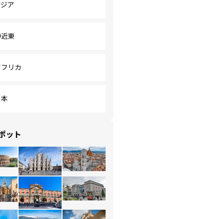
アジア
中近東
アフリカ
日本
ポット