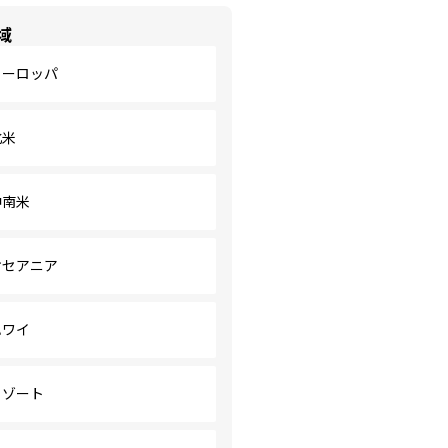
域
ヨーロッパ
北米
中南米
オセアニア
ハワイ
リゾート