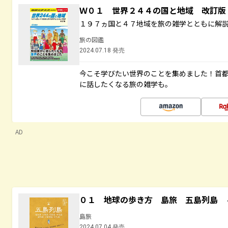
Ｗ０１ 世界２４４の国と地域 改訂版
１９７ヵ国と４７地域を旅の雑学とともに解
旅の図鑑
2024.07.18 発売
今こそ学びたい世界のことを集めました！首
に話したくなる旅の雑学も。
AD
０１ 地球の歩き方 島旅 五島列島 
島旅
2024.07.04 発売