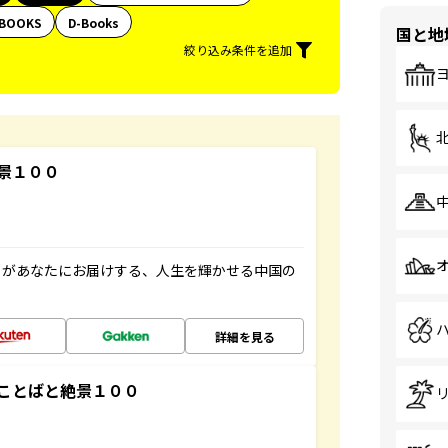
BOOKS
D-Books
国と地
絞り込み条件を追加
景１００
」があなたにお届けする、人生を輝かせる中国の
詳細を見る
ことばと絶景１００