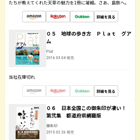
たちが教えてくれた天草の魅力を1冊に凝縮。さあ、島旅へ。
詳細を見る
０５ 地球の歩き方 Ｐｌａｔ グア
ム
Plat
2016.03.04 発売
当社在庫切れ
詳細を見る
０６ 日本全国この御朱印が凄い！
第弐集 都道府県網羅版
御朱印
2015.02.26 発売