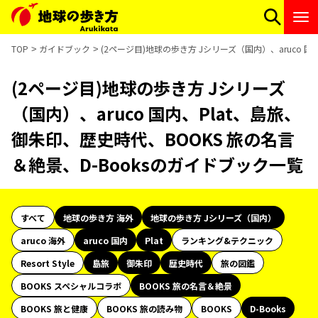
TOP
ガイドブック
(2ページ目)地球の歩き方 Jシリーズ（国内）、aruco 
(2ページ目)地球の歩き方 Jシリーズ
（国内）、aruco 国内、Plat、島旅、
御朱印、歴史時代、BOOKS 旅の名言
＆絶景、D-Booksのガイドブック一覧
すべて
地球の歩き方 海外
地球の歩き方 Jシリーズ（国内）
aruco 海外
aruco 国内
Plat
ランキング&テクニック
Resort Style
島旅
御朱印
歴史時代
旅の図鑑
BOOKS スペシャルコラボ
BOOKS 旅の名言＆絶景
BOOKS 旅と健康
BOOKS 旅の読み物
BOOKS
D-Books