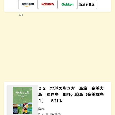
詳細を見る
AD
０２ 地球の歩き方 島旅 奄美大
島 喜界島 加計呂麻島（奄美群島
１） ５訂版
島旅
2026.08.06 発売