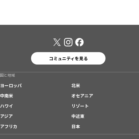
コミュニティを見る
国と地域
ヨーロッパ
北米
中南米
オセアニア
ハワイ
リゾート
アジア
中近東
アフリカ
日本