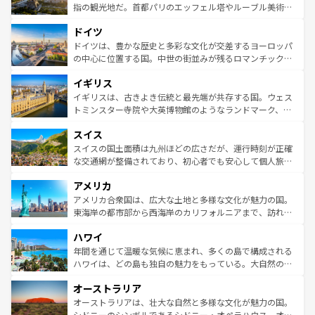
しい。
る。首都マドリードの洗練された雰囲気や、バルセロナの
指の観光地だ。首都パリのエッフェル塔やルーブル美術館
アートに溢れた街角から、地方では古代ローマ遺跡や中世
といった象徴的なスポットから、田舎町の古風な美しさま
ドイツ
の城塞都市、穏やかなビーチリゾートまで多彩な表情を見
で、幅広い魅力が詰まっている。華麗な宮殿、歴史的な大
せる。地方によって風土や気候が異なるスペインはその個
聖堂、美しいビーチ、そして豊かな自然が、訪れる者を心
ドイツは、豊かな歴史と多彩な文化が交差するヨーロッパ
性で訪れる人を魅了する。 なお、新着のスペイン情報は
コ
から魅了する。また、フランスは美食の国としても知ら
の中心に位置する国。中世の街並みが残るロマンチック街
ンテンツ一覧
を参照してほしい。
れ、フランス料理はユネスコ無形文化遺産にも登録されて
道から、未来を先取りするようなモダンな都市まで多様な
イギリス
いる。シャンパンの発祥地であるランス、プロヴァンスの
顔を持つこの国は、どこを歩いても飽きることがない。ベ
香り高いラベンダー畑など、多彩な楽しみ方が可能だ。さ
ルリンの文化的活気、バイエルン州のアルプスの絶景、そ
イギリスは、古きよき伝統と最先端が共存する国。ウェス
らに、パリ以外の地域にも魅力が溢れており、どの街角に
してライン川沿いのワイン畑といった風景は必見。ビール
トミンスター寺院や大英博物館のようなランドマーク、歴
も豊かな歴史と文化が息づいている。パリ以外の個性あふ
とソーセージを味わいながら地元の人と過ごす楽しい時間
史ある大学都市、美しい丘陵地帯や牧歌的な風景など、エ
れる地方に足を運ぶとそれぞれで全く異なる文化を体験で
スイス
は、お酒好きな人にはぜひ体験してほしい。 なお、新着の
リアごとに異なる魅力がある。また、優雅なアフタヌーン
きるだろう。 なお、新着のフランス情報は
コンテンツ一覧
ドイツ情報は
コンテンツ一覧
を参照してほしい。
ティー、ビール好きにはたまらない英国パブ、サッカー観
スイスの国土面積は九州ほどの広さだが、運行時刻が正確
を参照してほしい。
戦など、本場だからこそできる体験も豊富。イギリスを旅
な交通網が整備されており、初心者でも安心して個人旅行
して楽しみつくそう。 なお、新着のイギリス情報は
コンテ
を楽しめる。日本同様に時刻表どおりの旅が可能だ。中世
アメリカ
ンツ一覧
を参照してほしい。
の建物がそのまま残る町や、スイスならではのユニークな
博物館もあり、アルプス観光だけでなく町歩きも満喫する
アメリカ合衆国は、広大な土地と多様な文化が魅力の国。
ことができる。国民の所得が高いため物価も高いが、旅行
東海岸の都市部から西海岸のカリフォルニアまで、訪れる
者向けの交通パス提供のサービスもあり、うまく活用すれ
場所ごとに異なる風景と体験が待っている。ニューヨーク
ハワイ
ば市内交通費無料で観光を楽しむこともできる。 なお、新
のような巨大都市は、観光、ショッピング、エンターテイ
着のスイス情報は
コンテンツ一覧
を参照してほしい。
ンメントが詰まった刺激的なスポットだ。一方、アメリカ
年間を通じて温暖な気候に恵まれ、多くの島で構成される
西部には大自然が広がり、グランドキャニオンやイエロー
ハワイは、どの島も独自の魅力をもっている。大自然の神
ストーン国立公園といった絶景が堪能できる。さらに、南
秘を感じたいなら、火山が生み出した壮大な景観を誇るハ
オーストラリア
部のニューオーリンズでは、音楽と美食が融合した独特の
ワイ島は見逃せない。また、定番の観光地といえばオアフ
文化が魅力。旅行者はアメリカの各地域で異なる魅力を楽
島だが、静かな自然を求めるならマウイ島やカウアイ島が
オーストラリアは、壮大な自然と多様な文化が魅力の国。
しみながら、その多様性と豊かな歴史を感じることができ
おすすめ。エメラルドグリーンに輝く海をはじめ、豊かな
シドニーのシンボルであるシドニー・オペラハウス、オー