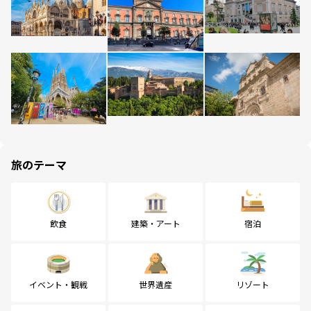
旅のテーマ
飲食
建築・アート
宿泊
イベント・観戦
世界遺産
リゾート