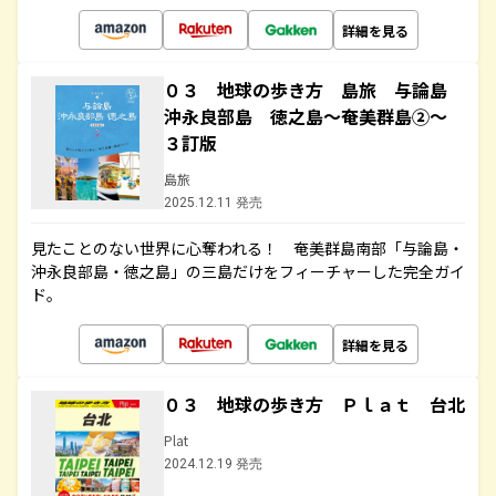
詳細を見る
０３ 地球の歩き方 島旅 与論島
沖永良部島 徳之島～奄美群島②～
３訂版
島旅
2025.12.11 発売
見たことのない世界に心奪われる！ 奄美群島南部「与論島・
沖永良部島・徳之島」の三島だけをフィーチャーした完全ガイ
ド。
詳細を見る
０３ 地球の歩き方 Ｐｌａｔ 台北
Plat
2024.12.19 発売