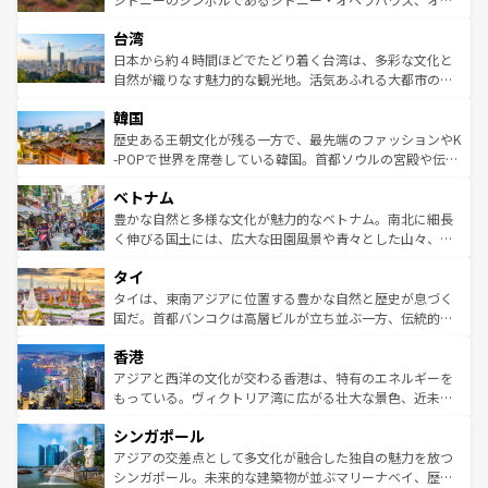
るだろう。車でのロードトリップや列車の旅も、アメリカ
文化や歴史が息づいている。「アロハスピリット」と呼ば
ストラリア東海岸北部に広がる大サンゴ礁地帯グレートバ
ならではの贅沢な旅のスタイルだ。 なお、新着のアメリカ
台湾
れるおもてなしの心で訪れる人々を迎えてくれるハワイの
リアリーフや大陸中央部にそびえるウルル（エアーズロッ
情報は
コンテンツ一覧
を参照してほしい。
人々、おいしいローカルフードやハワイアンミュージッ
ク）、タスマニアの美しい原生林やケアンズの熱帯雨林な
日本から約４時間ほどでたどり着く台湾は、多彩な文化と
ク、伝統的なフラダンスなど、すべてがハワイの魅力を彩
ど、見どころがたくさん。また、カフェやワイン、オージ
自然が織りなす魅力的な観光地。活気あふれる大都市の台
っている。訪れるたびに新しい発見と感動が待っているハ
ービーフなどの食文化も豊かで、美味しいものであふれて
北やノスタルジックな町並みが人気な九份（ジォウフェ
ワイを、存分に味わってほしい。 なお、新着のハワイ情報
韓国
いる。アクティビティも充実しており、サーフィンやダイ
ン）、静ひつな山岳地帯である台湾東部など、都市の喧騒
は
コンテンツ一覧
を参照してほしい。
ビング、ハイキングなど、アウトドア好きにはたまらな
と山間の静けさが共存しており、訪れる人に新しい発見と
歴史ある王朝文化が残る一方で、最先端のファッションやK
い。オーストラリアの多彩な魅力を存分に味わいつくそ
驚きをもたらしてくれる。また、奥深い台湾の食文化も魅
-POPで世界を席巻している韓国。首都ソウルの宮殿や伝統
う。 なお、新着のオーストラリア情報は
コンテンツ一覧
を
力で、夜市などの屋台グルメから高級料理、ヘルシーで美
家屋が並ぶエリアでは韓国の歴史と文化に浸ることがで
参照してほしい。
ベトナム
容にもいいと評判のスイーツなど、バラエティ豊かな料理
き、地方に足を延ばせば四季折々の自然美を楽しむことが
が味わえる。 なお、新着の台湾情報は
コンテンツ一覧
を参
できる。そして、キムチや焼肉、絶品のストリートフード
豊かな自然と多様な文化が魅力的なベトナム。南北に細長
照してほしい。
まで、さまざまな韓国料理が待っている。夜には、韓国な
く伸びる国土には、広大な田園風景や青々とした山々、世
らではのナイトライフも堪能できる。あたたかいホスピタ
界遺産に登録された壮大な自然景観が点在し、都市部では
タイ
リティに包まれながら、韓国の多彩な魅力を心ゆくまで味
急速な発展と共に伝統が息づく。ハノイの古い町並みやホ
わってみてほしい。 なお、新着の韓国情報は
コンテンツ一
ーチミン市のフランス統治時代の建物も、独特の雰囲気を
タイは、東南アジアに位置する豊かな自然と歴史が息づく
覧
を参照してほしい。
醸し出している。また、バラエティの豊かさとおいしさで
国だ。首都バンコクは高層ビルが立ち並ぶ一方、伝統的な
世界中の食通を魅了してやまないベトナム料理も魅力のひ
寺院や市場がいたるところに点在し、古きよき文化と現代
香港
とつ。フォーやバインミー、ベトナムコーヒーなどは、ぜ
の活気が交差している。北部ではチェンマイなどの山岳地
ひ現地で味わいたい。どの地域を訪れてもあたたかい人々
帯で自然と触れ合い、南部ではプーケットやクラビの美し
アジアと西洋の文化が交わる香港は、特有のエネルギーを
が旅行者を迎えてくれるので、きっと忘れられない旅にな
いビーチでリゾート気分を楽しむことができる。タイ料理
もっている。ヴィクトリア湾に広がる壮大な景色、近未来
るはずだ。 なお、新着のベトナム情報は
コンテンツ一覧
を
は世界的に有名で、屋台から高級レストランまで味覚を刺
的なアートスポット、そして歴史と現代が融合した町並
参照してほしい。
シンガポール
激する。気候は一年中温暖で、どの季節にも異なる楽しみ
み、どこを訪れても感動するはず。観光スポットが密集し
が待っている。親しみやすいタイの人々、仏教を中心とし
ており、効率よく見どころを回れるのも魅力。息をのむよ
アジアの交差点として多文化が融合した独自の魅力を放つ
た文化、そして多様な観光資源が、訪れる旅人を魅了し続
うな絶景から文化的な体験まで、香港を存分に楽しみ尽く
シンガポール。未来的な建築物が並ぶマリーナベイ、歴史