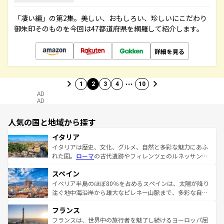
「凄い編」の第2集。美しい、おもしろい、珍しいにこだわり
御朱印そのものを今回は47都道府県を網羅して紹介します。
詳細を見る
…
1
2
3
4
10
AD
AD
人気の国と地域から探す
イタリア
イタリアは歴史、文化、グルメ、自然と多彩な魅力にあふ
れた国。
ローマ
の古代遺跡やフィレンツェのルネッサンス
美術、ヴェネツィアの運河など、歴史あるスポットはもち
スペイン
ろん、トスカーナの美しい田園風景やアマルフィ海岸の絶
景など、自然景観も見逃せない。観光の合間には、本場の
イベリア半島のほぼ80％を占めるスペインは、太陽が降り
ピザやパスタなど、絶品のイタリア料理を堪能することも
注ぐ地中海沿岸から雄大なピレネー山脈まで、多彩な自然
できる。朝目覚めてから夜眠るまで、すべての瞬間を楽し
と文化が詰まったヨーロッパ屈指の旅行先だ。多様な地域
フランス
ませてくれるイタリアで、忘れられない旅をしてみよう！
文化が根付くこの国では、情熱的なフラメンコ、熱気あふ
なお、新着のイタリア情報は
コンテンツ一覧
を参照してほ
れる闘牛、そして美味しいタパスが生活の一部となってい
フランスは、世界中の旅行者を魅了し続けるヨーロッパ屈