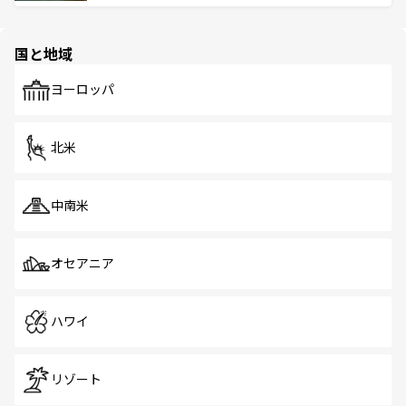
ける。 なお、新着のタイ情報は
コンテンツ一覧
を参照して
そう。 なお、新着の香港情報は
コンテンツ一覧
を参照して
と伝統を感じられるエスニックタウン、多数の緑豊かな公
ほしい。
ほしい。
園や自然保護区など、自然が調和した近代的な景観と文化
の多様性あふれるカラフルな町は、どこを歩いても新しい
国と地域
発見がある。さらに、治安のよさや充実した公共交通機関
も、旅行者にとっては魅力的なポイント。グルメも豊富
で、ホーカーズは地元の風情を楽しめる外せないスポット
ヨーロッパ
だ。訪れる人を飽きさせないシンガポールで、多様な魅力
を体感しよう。 なお、新着のシンガポール情報は
コンテン
ツ一覧
を参照してほしい。
北米
中南米
オセアニア
ハワイ
リゾート