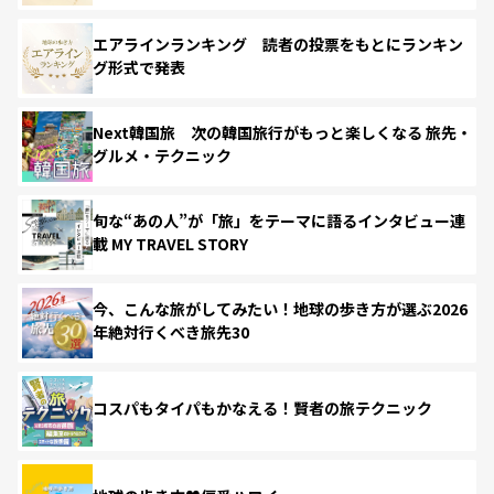
エアラインランキング 読者の投票をもとにランキン
グ形式で発表
Next韓国旅 次の韓国旅行がもっと楽しくなる 旅先・
グルメ・テクニック
旬な“あの人”が「旅」をテーマに語るインタビュー連
載 MY TRAVEL STORY
今、こんな旅がしてみたい！地球の歩き方が選ぶ2026
年絶対行くべき旅先30
コスパもタイパもかなえる！賢者の旅テクニック