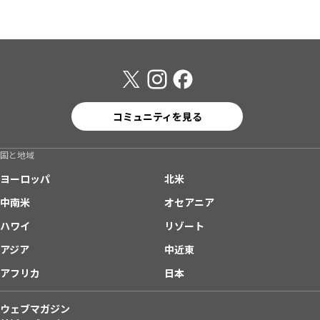
コミュニティを見る
国と地域
ヨーロッパ
北米
中南米
オセアニア
ハワイ
リゾート
アジア
中近東
アフリカ
日本
ウェブマガジン