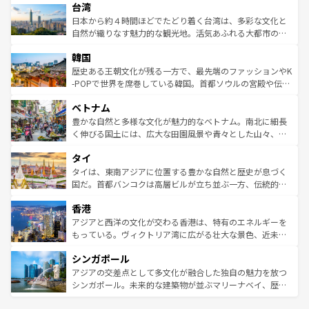
ならではの贅沢な旅のスタイルだ。 なお、新着のアメリカ
台湾
れるおもてなしの心で訪れる人々を迎えてくれるハワイの
リアリーフや大陸中央部にそびえるウルル（エアーズロッ
情報は
コンテンツ一覧
を参照してほしい。
人々、おいしいローカルフードやハワイアンミュージッ
ク）、タスマニアの美しい原生林やケアンズの熱帯雨林な
日本から約４時間ほどでたどり着く台湾は、多彩な文化と
ク、伝統的なフラダンスなど、すべてがハワイの魅力を彩
ど、見どころがたくさん。また、カフェやワイン、オージ
自然が織りなす魅力的な観光地。活気あふれる大都市の台
っている。訪れるたびに新しい発見と感動が待っているハ
ービーフなどの食文化も豊かで、美味しいものであふれて
北やノスタルジックな町並みが人気な九份（ジォウフェ
ワイを、存分に味わってほしい。 なお、新着のハワイ情報
韓国
いる。アクティビティも充実しており、サーフィンやダイ
ン）、静ひつな山岳地帯である台湾東部など、都市の喧騒
は
コンテンツ一覧
を参照してほしい。
ビング、ハイキングなど、アウトドア好きにはたまらな
と山間の静けさが共存しており、訪れる人に新しい発見と
歴史ある王朝文化が残る一方で、最先端のファッションやK
い。オーストラリアの多彩な魅力を存分に味わいつくそ
驚きをもたらしてくれる。また、奥深い台湾の食文化も魅
-POPで世界を席巻している韓国。首都ソウルの宮殿や伝統
う。 なお、新着のオーストラリア情報は
コンテンツ一覧
を
力で、夜市などの屋台グルメから高級料理、ヘルシーで美
家屋が並ぶエリアでは韓国の歴史と文化に浸ることがで
参照してほしい。
ベトナム
容にもいいと評判のスイーツなど、バラエティ豊かな料理
き、地方に足を延ばせば四季折々の自然美を楽しむことが
が味わえる。 なお、新着の台湾情報は
コンテンツ一覧
を参
できる。そして、キムチや焼肉、絶品のストリートフード
豊かな自然と多様な文化が魅力的なベトナム。南北に細長
照してほしい。
まで、さまざまな韓国料理が待っている。夜には、韓国な
く伸びる国土には、広大な田園風景や青々とした山々、世
らではのナイトライフも堪能できる。あたたかいホスピタ
界遺産に登録された壮大な自然景観が点在し、都市部では
タイ
リティに包まれながら、韓国の多彩な魅力を心ゆくまで味
急速な発展と共に伝統が息づく。ハノイの古い町並みやホ
わってみてほしい。 なお、新着の韓国情報は
コンテンツ一
ーチミン市のフランス統治時代の建物も、独特の雰囲気を
タイは、東南アジアに位置する豊かな自然と歴史が息づく
覧
を参照してほしい。
醸し出している。また、バラエティの豊かさとおいしさで
国だ。首都バンコクは高層ビルが立ち並ぶ一方、伝統的な
世界中の食通を魅了してやまないベトナム料理も魅力のひ
寺院や市場がいたるところに点在し、古きよき文化と現代
香港
とつ。フォーやバインミー、ベトナムコーヒーなどは、ぜ
の活気が交差している。北部ではチェンマイなどの山岳地
ひ現地で味わいたい。どの地域を訪れてもあたたかい人々
帯で自然と触れ合い、南部ではプーケットやクラビの美し
アジアと西洋の文化が交わる香港は、特有のエネルギーを
が旅行者を迎えてくれるので、きっと忘れられない旅にな
いビーチでリゾート気分を楽しむことができる。タイ料理
もっている。ヴィクトリア湾に広がる壮大な景色、近未来
るはずだ。 なお、新着のベトナム情報は
コンテンツ一覧
を
は世界的に有名で、屋台から高級レストランまで味覚を刺
的なアートスポット、そして歴史と現代が融合した町並
参照してほしい。
シンガポール
激する。気候は一年中温暖で、どの季節にも異なる楽しみ
み、どこを訪れても感動するはず。観光スポットが密集し
が待っている。親しみやすいタイの人々、仏教を中心とし
ており、効率よく見どころを回れるのも魅力。息をのむよ
アジアの交差点として多文化が融合した独自の魅力を放つ
た文化、そして多様な観光資源が、訪れる旅人を魅了し続
うな絶景から文化的な体験まで、香港を存分に楽しみ尽く
シンガポール。未来的な建築物が並ぶマリーナベイ、歴史
ける。 なお、新着のタイ情報は
コンテンツ一覧
を参照して
そう。 なお、新着の香港情報は
コンテンツ一覧
を参照して
と伝統を感じられるエスニックタウン、多数の緑豊かな公
ほしい。
ほしい。