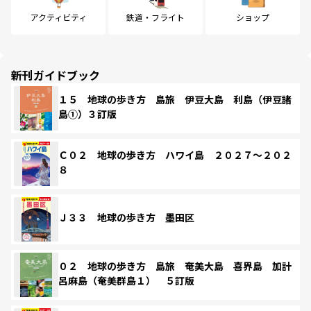
アクティビティ
鉄道・フライト
ショップ
新刊ガイドブック
１５ 地球の歩き方 島旅 伊豆大島 利島（伊豆諸
島①）３訂版
Ｃ０２ 地球の歩き方 ハワイ島 ２０２７～２０２
８
Ｊ３３ 地球の歩き方 墨田区
０２ 地球の歩き方 島旅 奄美大島 喜界島 加計
呂麻島（奄美群島１） ５訂版