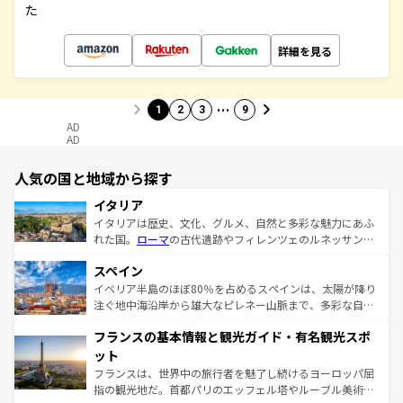
た
詳細を見る
…
1
2
3
9
AD
AD
人気の国と地域から探す
イタリア
イタリアは歴史、文化、グルメ、自然と多彩な魅力にあふ
れた国。
ローマ
の古代遺跡やフィレンツェのルネッサンス
美術、ヴェネツィアの運河など、歴史あるスポットはもち
スペイン
ろん、トスカーナの美しい田園風景やアマルフィ海岸の絶
景など、自然景観も見逃せない。観光の合間には、本場の
イベリア半島のほぼ80％を占めるスペインは、太陽が降り
ピザやパスタなど、絶品のイタリア料理を堪能することも
注ぐ地中海沿岸から雄大なピレネー山脈まで、多彩な自然
できる。朝目覚めてから夜眠るまで、すべての瞬間を楽し
と文化が詰まったヨーロッパ屈指の旅行先だ。多様な地域
フランスの基本情報と観光ガイド・有名観光スポ
ませてくれるイタリアで、忘れられない旅をしてみよう！
文化が根付くこの国では、情熱的なフラメンコ、熱気あふ
なお、新着のイタリア情報は
コンテンツ一覧
を参照してほ
れる闘牛、そして美味しいタパスが生活の一部となってい
ット
しい。
る。首都マドリードの洗練された雰囲気や、バルセロナの
フランスは、世界中の旅行者を魅了し続けるヨーロッパ屈
アートに溢れた街角から、地方では古代ローマ遺跡や中世
指の観光地だ。首都パリのエッフェル塔やルーブル美術館
の城塞都市、穏やかなビーチリゾートまで多彩な表情を見