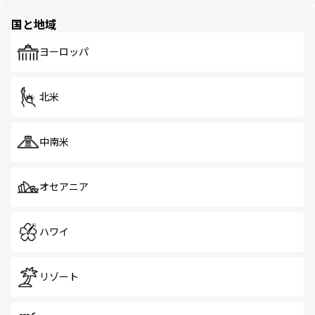
園や自然保護区など、自然が調和した近代的な景観と文化
の多様性あふれるカラフルな町は、どこを歩いても新しい
国と地域
発見がある。さらに、治安のよさや充実した公共交通機関
も、旅行者にとっては魅力的なポイント。グルメも豊富
で、ホーカーズは地元の風情を楽しめる外せないスポット
ヨーロッパ
だ。訪れる人を飽きさせないシンガポールで、多様な魅力
を体感しよう。 なお、新着のシンガポール情報は
コンテン
ツ一覧
を参照してほしい。
北米
中南米
オセアニア
ハワイ
リゾート