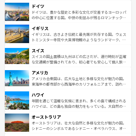
といった象徴的なスポットから、田舎町の古風な美しさま
せる。地方によって風土や気候が異なるスペインはその個
ドイツ
で、幅広い魅力が詰まっている。華麗な宮殿、歴史的な大
性で訪れる人を魅了する。 なお、新着のスペイン情報は
コ
聖堂、美しいビーチ、そして豊かな自然が、訪れる者を心
ドイツは、豊かな歴史と多彩な文化が交差するヨーロッパ
ンテンツ一覧
を参照してほしい。
から魅了する。また、フランスは美食の国としても知ら
の中心に位置する国。中世の街並みが残るロマンチック街
れ、フランス料理はユネスコ無形文化遺産にも登録されて
道から、未来を先取りするようなモダンな都市まで多様な
イギリス
いる。シャンパンの発祥地であるランス、プロヴァンスの
顔を持つこの国は、どこを歩いても飽きることがない。ベ
香り高いラベンダー畑など、多彩な楽しみ方が可能だ。さ
ルリンの文化的活気、バイエルン州のアルプスの絶景、そ
イギリスは、古きよき伝統と最先端が共存する国。ウェス
らに、パリ以外の地域にも魅力が溢れており、どの街角に
してライン川沿いのワイン畑といった風景は必見。ビール
トミンスター寺院や大英博物館のようなランドマーク、歴
も豊かな歴史と文化が息づいている。パリ以外の個性あふ
とソーセージを味わいながら地元の人と過ごす楽しい時間
史ある大学都市、美しい丘陵地帯や牧歌的な風景など、エ
れる地方に足を運ぶとそれぞれで全く異なる文化を体験で
スイス
は、お酒好きな人にはぜひ体験してほしい。 なお、新着の
リアごとに異なる魅力がある。また、優雅なアフタヌーン
きるだろう。 なお、新着のフランス情報は
コンテンツ一覧
ドイツ情報は
コンテンツ一覧
を参照してほしい。
ティー、ビール好きにはたまらない英国パブ、サッカー観
スイスの国土面積は九州ほどの広さだが、運行時刻が正確
を参照してほしい。
戦など、本場だからこそできる体験も豊富。イギリスを旅
な交通網が整備されており、初心者でも安心して個人旅行
して楽しみつくそう。 なお、新着のイギリス情報は
コンテ
を楽しめる。日本同様に時刻表どおりの旅が可能だ。中世
アメリカ
ンツ一覧
を参照してほしい。
の建物がそのまま残る町や、スイスならではのユニークな
博物館もあり、アルプス観光だけでなく町歩きも満喫する
アメリカ合衆国は、広大な土地と多様な文化が魅力の国。
ことができる。国民の所得が高いため物価も高いが、旅行
東海岸の都市部から西海岸のカリフォルニアまで、訪れる
者向けの交通パス提供のサービスもあり、うまく活用すれ
場所ごとに異なる風景と体験が待っている。ニューヨーク
ハワイ
ば市内交通費無料で観光を楽しむこともできる。 なお、新
のような巨大都市は、観光、ショッピング、エンターテイ
着のスイス情報は
コンテンツ一覧
を参照してほしい。
ンメントが詰まった刺激的なスポットだ。一方、アメリカ
年間を通じて温暖な気候に恵まれ、多くの島で構成される
西部には大自然が広がり、グランドキャニオンやイエロー
ハワイは、どの島も独自の魅力をもっている。大自然の神
ストーン国立公園といった絶景が堪能できる。さらに、南
秘を感じたいなら、火山が生み出した壮大な景観を誇るハ
オーストラリア
部のニューオーリンズでは、音楽と美食が融合した独特の
ワイ島は見逃せない。また、定番の観光地といえばオアフ
文化が魅力。旅行者はアメリカの各地域で異なる魅力を楽
島だが、静かな自然を求めるならマウイ島やカウアイ島が
オーストラリアは、壮大な自然と多様な文化が魅力の国。
しみながら、その多様性と豊かな歴史を感じることができ
おすすめ。エメラルドグリーンに輝く海をはじめ、豊かな
シドニーのシンボルであるシドニー・オペラハウス、オー
るだろう。車でのロードトリップや列車の旅も、アメリカ
文化や歴史が息づいている。「アロハスピリット」と呼ば
ストラリア東海岸北部に広がる大サンゴ礁地帯グレートバ