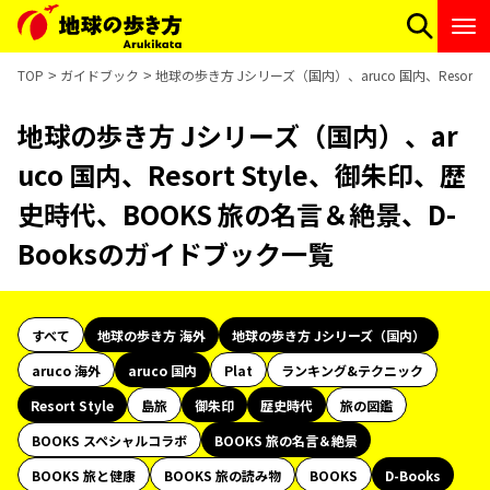
TOP
ガイドブック
地球の歩き方 Jシリーズ（国内）、aruco 国内、Resort
地球の歩き方 Jシリーズ（国内）、ar
uco 国内、Resort Style、御朱印、歴
史時代、BOOKS 旅の名言＆絶景、D-
Booksのガイドブック一覧
すべて
地球の歩き方 海外
地球の歩き方 Jシリーズ（国内）
aruco 海外
aruco 国内
Plat
ランキング&テクニック
Resort Style
島旅
御朱印
歴史時代
旅の図鑑
BOOKS スペシャルコラボ
BOOKS 旅の名言＆絶景
BOOKS 旅と健康
BOOKS 旅の読み物
BOOKS
D-Books