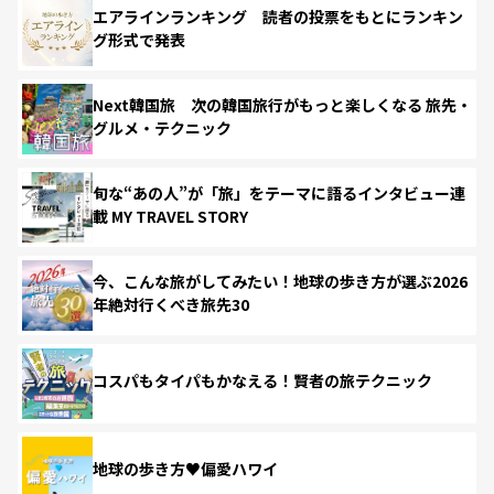
エアラインランキング 読者の投票をもとにランキン
グ形式で発表
Next韓国旅 次の韓国旅行がもっと楽しくなる 旅先・
グルメ・テクニック
旬な“あの人”が「旅」をテーマに語るインタビュー連
載 MY TRAVEL STORY
今、こんな旅がしてみたい！地球の歩き方が選ぶ2026
年絶対行くべき旅先30
コスパもタイパもかなえる！賢者の旅テクニック
地球の歩き方♥偏愛ハワイ