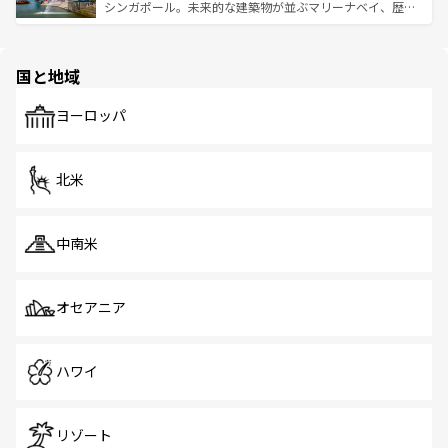
た文化、そして多様な観光資源が、訪れる旅人を魅了し続
うな絶景から文化的な体験まで、香港を存分に楽しみ尽く
シンガポール。未来的な建築物が並ぶマリーナベイ、歴史
ける。 なお、新着のタイ情報は
コンテンツ一覧
を参照して
そう。 なお、新着の香港情報は
コンテンツ一覧
を参照して
と伝統を感じられるエスニックタウン、多数の緑豊かな公
ほしい。
ほしい。
園や自然保護区など、自然が調和した近代的な景観と文化
の多様性あふれるカラフルな町は、どこを歩いても新しい
国と地域
発見がある。さらに、治安のよさや充実した公共交通機関
も、旅行者にとっては魅力的なポイント。グルメも豊富
で、ホーカーズは地元の風情を楽しめる外せないスポット
ヨーロッパ
だ。訪れる人を飽きさせないシンガポールで、多様な魅力
を体感しよう。 なお、新着のシンガポール情報は
コンテン
ツ一覧
を参照してほしい。
北米
中南米
オセアニア
ハワイ
リゾート