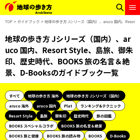
TOP
ガイドブック
地球の歩き方 Jシリーズ（国内）、aruco 国内、Resort
地球の歩き方 Jシリーズ（国内）、ar
uco 国内、Resort Style、島旅、御朱
印、歴史時代、BOOKS 旅の名言＆絶
景、D-Booksのガイドブック一覧
すべて
地球の歩き方 海外
地球の歩き方 Jシリーズ（国内）
aruco 海外
aruco 国内
Plat
ランキング&テクニック
Resort Style
島旅
御朱印
歴史時代
旅の図鑑
BOOKS スペシャルコラボ
BOOKS 旅の名言＆絶景
BOOKS 旅と健康
BOOKS 旅の読み物
BOOKS
D-Books