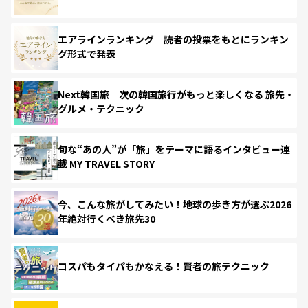
エアラインランキング 読者の投票をもとにランキン
グ形式で発表
Next韓国旅 次の韓国旅行がもっと楽しくなる 旅先・
グルメ・テクニック
旬な“あの人”が「旅」をテーマに語るインタビュー連
載 MY TRAVEL STORY
今、こんな旅がしてみたい！地球の歩き方が選ぶ2026
年絶対行くべき旅先30
コスパもタイパもかなえる！賢者の旅テクニック