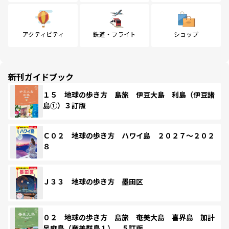
アクティビティ
鉄道・フライト
ショップ
新刊ガイドブック
１５ 地球の歩き方 島旅 伊豆大島 利島（伊豆諸
島①）３訂版
Ｃ０２ 地球の歩き方 ハワイ島 ２０２７～２０２
８
Ｊ３３ 地球の歩き方 墨田区
０２ 地球の歩き方 島旅 奄美大島 喜界島 加計
呂麻島（奄美群島１） ５訂版