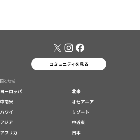
コミュニティを見る
国と地域
ヨーロッパ
北米
中南米
オセアニア
ハワイ
リゾート
アジア
中近東
アフリカ
日本