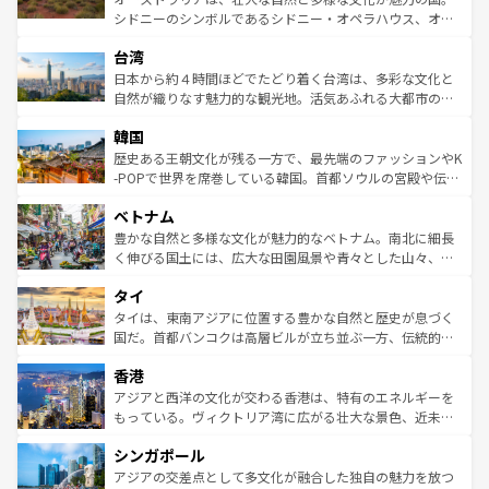
るだろう。車でのロードトリップや列車の旅も、アメリカ
文化や歴史が息づいている。「アロハスピリット」と呼ば
シドニーのシンボルであるシドニー・オペラハウス、オー
ならではの贅沢な旅のスタイルだ。 なお、新着のアメリカ
れるおもてなしの心で訪れる人々を迎えてくれるハワイの
ストラリア東海岸北部に広がる大サンゴ礁地帯グレートバ
情報は
コンテンツ一覧
を参照してほしい。
人々、おいしいローカルフードやハワイアンミュージッ
台湾
リアリーフや大陸中央部にそびえるウルル（エアーズロッ
ク、伝統的なフラダンスなど、すべてがハワイの魅力を彩
ク）、タスマニアの美しい原生林やケアンズの熱帯雨林な
日本から約４時間ほどでたどり着く台湾は、多彩な文化と
っている。訪れるたびに新しい発見と感動が待っているハ
ど、見どころがたくさん。また、カフェやワイン、オージ
自然が織りなす魅力的な観光地。活気あふれる大都市の台
ワイを、存分に味わってほしい。 なお、新着のハワイ情報
ービーフなどの食文化も豊かで、美味しいものであふれて
北やノスタルジックな町並みが人気な九份（ジォウフェ
は
コンテンツ一覧
を参照してほしい。
韓国
いる。アクティビティも充実しており、サーフィンやダイ
ン）、静ひつな山岳地帯である台湾東部など、都市の喧騒
ビング、ハイキングなど、アウトドア好きにはたまらな
と山間の静けさが共存しており、訪れる人に新しい発見と
歴史ある王朝文化が残る一方で、最先端のファッションやK
い。オーストラリアの多彩な魅力を存分に味わいつくそ
驚きをもたらしてくれる。また、奥深い台湾の食文化も魅
-POPで世界を席巻している韓国。首都ソウルの宮殿や伝統
う。 なお、新着のオーストラリア情報は
コンテンツ一覧
を
力で、夜市などの屋台グルメから高級料理、ヘルシーで美
家屋が並ぶエリアでは韓国の歴史と文化に浸ることがで
参照してほしい。
ベトナム
容にもいいと評判のスイーツなど、バラエティ豊かな料理
き、地方に足を延ばせば四季折々の自然美を楽しむことが
が味わえる。 なお、新着の台湾情報は
コンテンツ一覧
を参
できる。そして、キムチや焼肉、絶品のストリートフード
豊かな自然と多様な文化が魅力的なベトナム。南北に細長
照してほしい。
まで、さまざまな韓国料理が待っている。夜には、韓国な
く伸びる国土には、広大な田園風景や青々とした山々、世
らではのナイトライフも堪能できる。あたたかいホスピタ
界遺産に登録された壮大な自然景観が点在し、都市部では
タイ
リティに包まれながら、韓国の多彩な魅力を心ゆくまで味
急速な発展と共に伝統が息づく。ハノイの古い町並みやホ
わってみてほしい。 なお、新着の韓国情報は
コンテンツ一
ーチミン市のフランス統治時代の建物も、独特の雰囲気を
タイは、東南アジアに位置する豊かな自然と歴史が息づく
覧
を参照してほしい。
醸し出している。また、バラエティの豊かさとおいしさで
国だ。首都バンコクは高層ビルが立ち並ぶ一方、伝統的な
世界中の食通を魅了してやまないベトナム料理も魅力のひ
寺院や市場がいたるところに点在し、古きよき文化と現代
香港
とつ。フォーやバインミー、ベトナムコーヒーなどは、ぜ
の活気が交差している。北部ではチェンマイなどの山岳地
ひ現地で味わいたい。どの地域を訪れてもあたたかい人々
帯で自然と触れ合い、南部ではプーケットやクラビの美し
アジアと西洋の文化が交わる香港は、特有のエネルギーを
が旅行者を迎えてくれるので、きっと忘れられない旅にな
いビーチでリゾート気分を楽しむことができる。タイ料理
もっている。ヴィクトリア湾に広がる壮大な景色、近未来
るはずだ。 なお、新着のベトナム情報は
コンテンツ一覧
を
は世界的に有名で、屋台から高級レストランまで味覚を刺
的なアートスポット、そして歴史と現代が融合した町並
参照してほしい。
シンガポール
激する。気候は一年中温暖で、どの季節にも異なる楽しみ
み、どこを訪れても感動するはず。観光スポットが密集し
が待っている。親しみやすいタイの人々、仏教を中心とし
ており、効率よく見どころを回れるのも魅力。息をのむよ
アジアの交差点として多文化が融合した独自の魅力を放つ