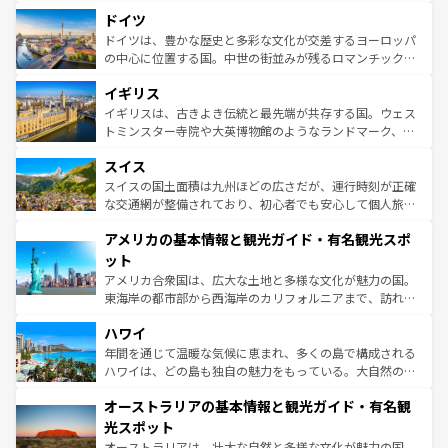
といった象徴的なスポットから、田舎町の古風な美しさま
せる。地方によって風土や気候が異なるスペインはその個
ドイツ
で、幅広い魅力が詰まっている。華麗な宮殿、歴史的な大
性で訪れる人を魅了する。 なお、新着のスペイン情報は
コ
聖堂、美しいビーチ、そして豊かな自然が、訪れる者を心
ドイツは、豊かな歴史と多彩な文化が交差するヨーロッパ
ンテンツ一覧
を参照してほしい。
から魅了する。また、フランスは美食の国としても知ら
の中心に位置する国。中世の街並みが残るロマンチック街
れ、フランス料理はユネスコ無形文化遺産にも登録されて
道から、未来を先取りするようなモダンな都市まで多様な
イギリス
いる。シャンパンの発祥地であるランス、プロヴァンスの
顔を持つこの国は、どこを歩いても飽きることがない。ベ
香り高いラベンダー畑など、多彩な楽しみ方が可能だ。さ
ルリンの文化的活気、バイエルン州のアルプスの絶景、そ
イギリスは、古きよき伝統と最先端が共存する国。ウェス
らに、パリ以外の地域にも魅力が溢れており、どの街角に
してライン川沿いのワイン畑といった風景は必見。ビール
トミンスター寺院や大英博物館のようなランドマーク、歴
も豊かな歴史と文化が息づいている。パリ以外の個性あふ
とソーセージを味わいながら地元の人と過ごす楽しい時間
史ある大学都市、美しい丘陵地帯や牧歌的な風景など、エ
れる地方に足を運ぶとそれぞれで全く異なる文化を体験で
スイス
は、お酒好きな人にはぜひ体験してほしい。 なお、新着の
リアごとに異なる魅力がある。また、優雅なアフタヌーン
きるだろう。 なお、新着のフランス情報は
コンテンツ一覧
ドイツ情報は
コンテンツ一覧
を参照してほしい。
ティー、ビール好きにはたまらない英国パブ、サッカー観
スイスの国土面積は九州ほどの広さだが、運行時刻が正確
を参照してほしい。
戦など、本場だからこそできる体験も豊富。イギリスを旅
な交通網が整備されており、初心者でも安心して個人旅行
して楽しみつくそう。 なお、新着のイギリス情報は
コンテ
を楽しめる。日本同様に時刻表どおりの旅が可能だ。中世
アメリカの基本情報と観光ガイド・有名観光スポ
ンツ一覧
を参照してほしい。
の建物がそのまま残る町や、スイスならではのユニークな
博物館もあり、アルプス観光だけでなく町歩きも満喫する
ット
ことができる。国民の所得が高いため物価も高いが、旅行
アメリカ合衆国は、広大な土地と多様な文化が魅力の国。
者向けの交通パス提供のサービスもあり、うまく活用すれ
東海岸の都市部から西海岸のカリフォルニアまで、訪れる
ば市内交通費無料で観光を楽しむこともできる。 なお、新
場所ごとに異なる風景と体験が待っている。ニューヨーク
着のスイス情報は
コンテンツ一覧
を参照してほしい。
ハワイ
のような巨大都市は、観光、ショッピング、エンターテイ
ンメントが詰まった刺激的なスポットだ。一方、アメリカ
年間を通じて温暖な気候に恵まれ、多くの島で構成される
西部には大自然が広がり、グランドキャニオンやイエロー
ハワイは、どの島も独自の魅力をもっている。大自然の神
ストーン国立公園といった絶景が堪能できる。さらに、南
秘を感じたいなら、火山が生み出した壮大な景観を誇るハ
オーストラリアの基本情報と観光ガイド・有名観
部のニューオーリンズでは、音楽と美食が融合した独特の
ワイ島は見逃せない。また、定番の観光地といえばオアフ
文化が魅力。旅行者はアメリカの各地域で異なる魅力を楽
島だが、静かな自然を求めるならマウイ島やカウアイ島が
光スポット
しみながら、その多様性と豊かな歴史を感じることができ
おすすめ。エメラルドグリーンに輝く海をはじめ、豊かな
オーストラリアは、壮大な自然と多様な文化が魅力の国。