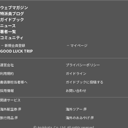
ウェブマガジン
特派員ブログ
ガイドブック
ニュース
著者一覧
コミュニティ
新規会員登録
マイページ
GOOD LUCK TRIP
運営会社
プライバシーポリシー
利用規約
ガイドライン
書店御担当者様へ
ガイドブックに投稿する
採用情報
お問い合わせ
関連サービス
海外航空券
海外ツアー
旅行用品
海外のおみやげ
© Arukikata. Co.,Ltd. All rights reserved.