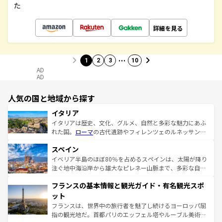
た
詳細を見る
…
1
2
3
10
AD
AD
人気の国と地域から探す
イタリア
イタリアは歴史、文化、グルメ、自然と多彩な魅力にあふ
れた国。
ローマ
の古代遺跡やフィレンツェのルネッサンス
美術、ヴェネツィアの運河など、歴史あるスポットはもち
スペイン
ろん、トスカーナの美しい田園風景やアマルフィ海岸の絶
景など、自然景観も見逃せない。観光の合間には、本場の
イベリア半島のほぼ80％を占めるスペインは、太陽が降り
ピザやパスタなど、絶品のイタリア料理を堪能することも
注ぐ地中海沿岸から雄大なピレネー山脈まで、多彩な自然
できる。朝目覚めてから夜眠るまで、すべての瞬間を楽し
と文化が詰まったヨーロッパ屈指の旅行先だ。多様な地域
フランスの基本情報と観光ガイド・有名観光スポ
ませてくれるイタリアで、忘れられない旅をしてみよう！
文化が根付くこの国では、情熱的なフラメンコ、熱気あふ
なお、新着のイタリア情報は
コンテンツ一覧
を参照してほ
れる闘牛、そして美味しいタパスが生活の一部となってい
ット
しい。
る。首都マドリードの洗練された雰囲気や、バルセロナの
フランスは、世界中の旅行者を魅了し続けるヨーロッパ屈
アートに溢れた街角から、地方では古代ローマ遺跡や中世
指の観光地だ。首都パリのエッフェル塔やルーブル美術館
の城塞都市、穏やかなビーチリゾートまで多彩な表情を見