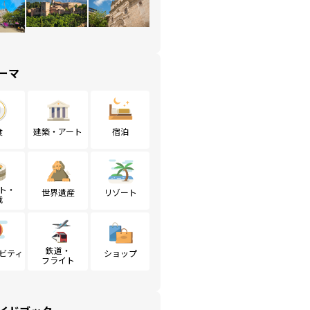
ーマ
食
建築・アート
宿泊
ト・
世界遺産
リゾート
戦
鉄道・
ビティ
ショップ
フライト