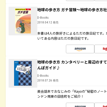
地球の歩き方 ガチ冒険～地球の歩き方
D-Books
2018.04.12 発売
本書は4人の旅好きによるただの旅日記です。
いてある内容はただの旅日記です。
地球の歩き方 カンタベリーと周辺のす
んぽガイド♪
D-Books
2018.07.26 発売
英会話本でおなじみの「Kayoの“秘密のノー
ンドン南東の田舎町をご紹介！