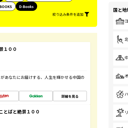
BOOKS
D-Books
国と地
絞り込み条件を追加
景１００
」があなたにお届けする、人生を輝かせる中国の
詳細を見る
ことばと絶景１００