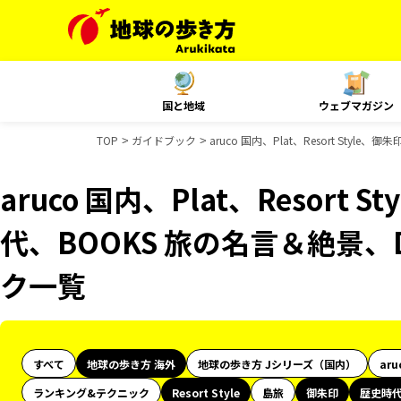
国と地域
ウェブマガジン
TOP
ガイドブック
aruco 国内、Plat、Resort Sty
aruco 国内、Plat、Resort
代、BOOKS 旅の名言＆絶景、D
ク一覧
すべて
地球の歩き方 海外
地球の歩き方 Jシリーズ（国内）
aru
ランキング&テクニック
Resort Style
島旅
御朱印
歴史時