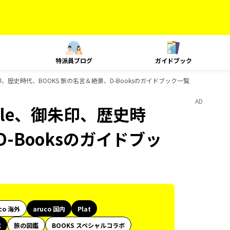
特派員ブログ
ガイドブック
le、御朱印、歴史時代、BOOKS 旅の名言＆絶景、D-Booksのガイドブック一覧
AD
 Style、御朱印、歴史時
-Booksのガイドブッ
co 海外
aruco 国内
Plat
代
旅の図鑑
BOOKS スペシャルコラボ