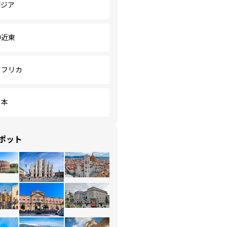
アジア
中近東
アフリカ
日本
ポット