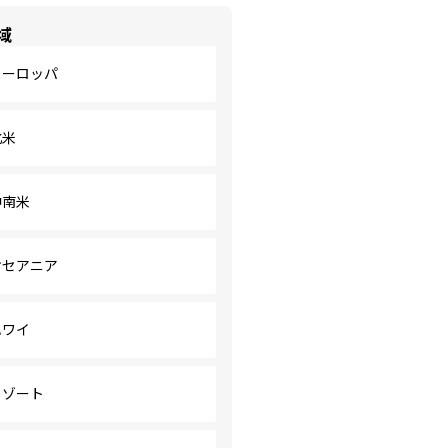
域
ヨーロッパ
北米
中南米
オセアニア
ハワイ
リゾート