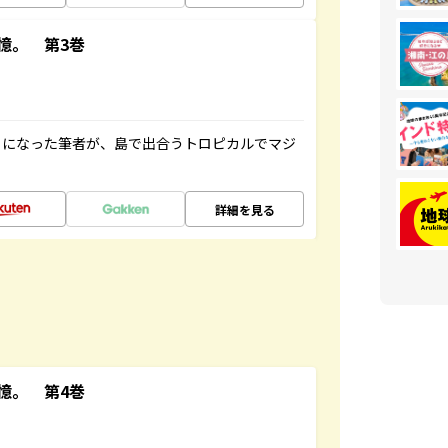
憶。 第3巻
とになった筆者が、島で出合うトロピカルでマジ
詳細を見る
憶。 第4巻