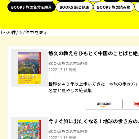
BOOKS 旅の名言＆絶景
BOOKS 旅と健康
BOOKS 旅の読み物
1〜20件/157件中 を表示
悠久の教えをひもとく中国のことばと絶
BOOKS 旅の名言＆絶景
2022.12.15 発売
世界を４０年以上歩いてきた「地球の歩き方
名言と癒やしの絶景集
今すぐ旅に出たくなる！地球の歩き方の
BOOKS 旅の名言＆絶景
2022.11.18 発売