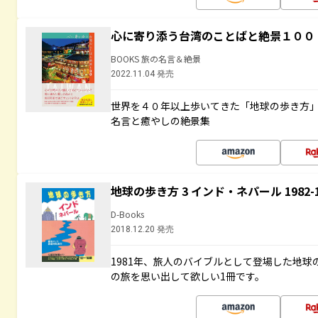
心に寄り添う台湾のことばと絶景１００
BOOKS 旅の名言＆絶景
2022.11.04 発売
世界を４０年以上歩いてきた「地球の歩き方
名言と癒やしの絶景集
地球の歩き方 3 インド・ネパール 1982
D-Books
2018.12.20 発売
1981年、旅人のバイブルとして登場した地
の旅を思い出して欲しい1冊です。