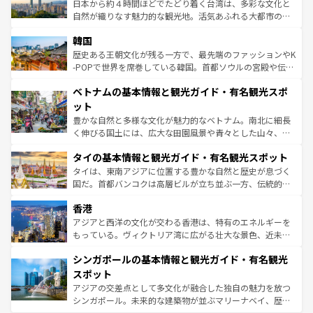
ク）、タスマニアの美しい原生林やケアンズの熱帯雨林な
日本から約４時間ほどでたどり着く台湾は、多彩な文化と
っている。訪れるたびに新しい発見と感動が待っているハ
ど、見どころがたくさん。また、カフェやワイン、オージ
自然が織りなす魅力的な観光地。活気あふれる大都市の台
ワイを、存分に味わってほしい。 なお、新着のハワイ情報
ービーフなどの食文化も豊かで、美味しいものであふれて
北やノスタルジックな町並みが人気な九份（ジォウフェ
は
コンテンツ一覧
を参照してほしい。
韓国
いる。アクティビティも充実しており、サーフィンやダイ
ン）、静ひつな山岳地帯である台湾東部など、都市の喧騒
ビング、ハイキングなど、アウトドア好きにはたまらな
と山間の静けさが共存しており、訪れる人に新しい発見と
歴史ある王朝文化が残る一方で、最先端のファッションやK
い。オーストラリアの多彩な魅力を存分に味わいつくそ
驚きをもたらしてくれる。また、奥深い台湾の食文化も魅
-POPで世界を席巻している韓国。首都ソウルの宮殿や伝統
う。 なお、新着のオーストラリア情報は
コンテンツ一覧
を
力で、夜市などの屋台グルメから高級料理、ヘルシーで美
家屋が並ぶエリアでは韓国の歴史と文化に浸ることがで
参照してほしい。
ベトナムの基本情報と観光ガイド・有名観光スポ
容にもいいと評判のスイーツなど、バラエティ豊かな料理
き、地方に足を延ばせば四季折々の自然美を楽しむことが
が味わえる。 なお、新着の台湾情報は
コンテンツ一覧
を参
できる。そして、キムチや焼肉、絶品のストリートフード
ット
照してほしい。
まで、さまざまな韓国料理が待っている。夜には、韓国な
豊かな自然と多様な文化が魅力的なベトナム。南北に細長
らではのナイトライフも堪能できる。あたたかいホスピタ
く伸びる国土には、広大な田園風景や青々とした山々、世
リティに包まれながら、韓国の多彩な魅力を心ゆくまで味
界遺産に登録された壮大な自然景観が点在し、都市部では
わってみてほしい。 なお、新着の韓国情報は
コンテンツ一
タイの基本情報と観光ガイド・有名観光スポット
急速な発展と共に伝統が息づく。ハノイの古い町並みやホ
覧
を参照してほしい。
ーチミン市のフランス統治時代の建物も、独特の雰囲気を
タイは、東南アジアに位置する豊かな自然と歴史が息づく
醸し出している。また、バラエティの豊かさとおいしさで
国だ。首都バンコクは高層ビルが立ち並ぶ一方、伝統的な
世界中の食通を魅了してやまないベトナム料理も魅力のひ
寺院や市場がいたるところに点在し、古きよき文化と現代
香港
とつ。フォーやバインミー、ベトナムコーヒーなどは、ぜ
の活気が交差している。北部ではチェンマイなどの山岳地
ひ現地で味わいたい。どの地域を訪れてもあたたかい人々
帯で自然と触れ合い、南部ではプーケットやクラビの美し
アジアと西洋の文化が交わる香港は、特有のエネルギーを
が旅行者を迎えてくれるので、きっと忘れられない旅にな
いビーチでリゾート気分を楽しむことができる。タイ料理
もっている。ヴィクトリア湾に広がる壮大な景色、近未来
るはずだ。 なお、新着のベトナム情報は
コンテンツ一覧
を
は世界的に有名で、屋台から高級レストランまで味覚を刺
的なアートスポット、そして歴史と現代が融合した町並
参照してほしい。
シンガポールの基本情報と観光ガイド・有名観光
激する。気候は一年中温暖で、どの季節にも異なる楽しみ
み、どこを訪れても感動するはず。観光スポットが密集し
が待っている。親しみやすいタイの人々、仏教を中心とし
ており、効率よく見どころを回れるのも魅力。息をのむよ
スポット
た文化、そして多様な観光資源が、訪れる旅人を魅了し続
うな絶景から文化的な体験まで、香港を存分に楽しみ尽く
アジアの交差点として多文化が融合した独自の魅力を放つ
ける。 なお、新着のタイ情報は
コンテンツ一覧
を参照して
そう。 なお、新着の香港情報は
コンテンツ一覧
を参照して
シンガポール。未来的な建築物が並ぶマリーナベイ、歴史
ほしい。
ほしい。
と伝統を感じられるエスニックタウン、多数の緑豊かな公