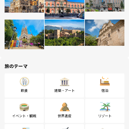
旅のテーマ
飲食
建築・アート
宿泊
イベント・観戦
世界遺産
リゾート