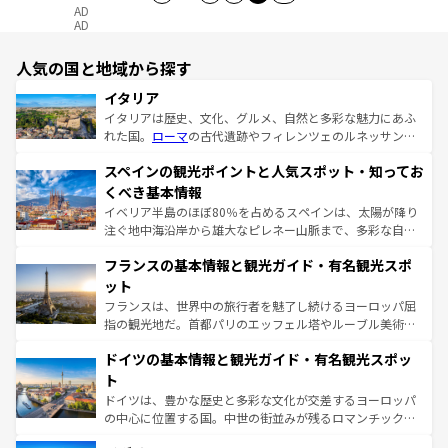
AD
AD
人気の国と地域から探す
イタリア
イタリアは歴史、文化、グルメ、自然と多彩な魅力にあふ
れた国。
ローマ
の古代遺跡やフィレンツェのルネッサンス
美術、ヴェネツィアの運河など、歴史あるスポットはもち
スペインの観光ポイントと人気スポット・知ってお
ろん、トスカーナの美しい田園風景やアマルフィ海岸の絶
景など、自然景観も見逃せない。観光の合間には、本場の
くべき基本情報
ピザやパスタなど、絶品のイタリア料理を堪能することも
イベリア半島のほぼ80％を占めるスペインは、太陽が降り
できる。朝目覚めてから夜眠るまで、すべての瞬間を楽し
注ぐ地中海沿岸から雄大なピレネー山脈まで、多彩な自然
ませてくれるイタリアで、忘れられない旅をしてみよう！
と文化が詰まったヨーロッパ屈指の旅行先だ。多様な地域
なお、新着のイタリア情報は
コンテンツ一覧
を参照してほ
フランスの基本情報と観光ガイド・有名観光スポ
文化が根付くこの国では、情熱的なフラメンコ、熱気あふ
しい。
れる闘牛、そして美味しいタパスが生活の一部となってい
ット
る。首都マドリードの洗練された雰囲気や、バルセロナの
フランスは、世界中の旅行者を魅了し続けるヨーロッパ屈
アートに溢れた街角から、地方では古代ローマ遺跡や中世
指の観光地だ。首都パリのエッフェル塔やルーブル美術館
の城塞都市、穏やかなビーチリゾートまで多彩な表情を見
といった象徴的なスポットから、田舎町の古風な美しさま
せる。地方によって風土や気候が異なるスペインはその個
ドイツの基本情報と観光ガイド・有名観光スポッ
で、幅広い魅力が詰まっている。華麗な宮殿、歴史的な大
性で訪れる人を魅了する。 なお、新着のスペイン情報は
コ
聖堂、美しいビーチ、そして豊かな自然が、訪れる者を心
ト
ンテンツ一覧
を参照してほしい。
から魅了する。また、フランスは美食の国としても知ら
ドイツは、豊かな歴史と多彩な文化が交差するヨーロッパ
れ、フランス料理はユネスコ無形文化遺産にも登録されて
の中心に位置する国。中世の街並みが残るロマンチック街
いる。シャンパンの発祥地であるランス、プロヴァンスの
道から、未来を先取りするようなモダンな都市まで多様な