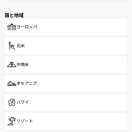
園や自然保護区など、自然が調和した近代的な景観と文化
の多様性あふれるカラフルな町は、どこを歩いても新しい
国と地域
発見がある。さらに、治安のよさや充実した公共交通機関
も、旅行者にとっては魅力的なポイント。グルメも豊富
で、ホーカーズは地元の風情を楽しめる外せないスポット
ヨーロッパ
だ。訪れる人を飽きさせないシンガポールで、多様な魅力
を体感しよう。 なお、新着のシンガポール情報は
コンテン
ツ一覧
を参照してほしい。
北米
中南米
オセアニア
ハワイ
リゾート