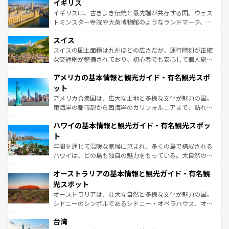
香り高いラベンダー畑など、多彩な楽しみ方が可能だ。さ
イギリス
顔を持つこの国は、どこを歩いても飽きることがない。ベ
らに、パリ以外の地域にも魅力が溢れており、どの街角に
ルリンの文化的活気、バイエルン州のアルプスの絶景、そ
イギリスは、古きよき伝統と最先端が共存する国。ウェス
も豊かな歴史と文化が息づいている。パリ以外の個性あふ
してライン川沿いのワイン畑といった風景は必見。ビール
トミンスター寺院や大英博物館のようなランドマーク、歴
れる地方に足を運ぶとそれぞれで全く異なる文化を体験で
とソーセージを味わいながら地元の人と過ごす楽しい時間
史ある大学都市、美しい丘陵地帯や牧歌的な風景など、エ
きるだろう。 なお、新着のフランス情報は
コンテンツ一覧
スイス
は、お酒好きな人にはぜひ体験してほしい。 なお、新着の
リアごとに異なる魅力がある。また、優雅なアフタヌーン
を参照してほしい。
ドイツ情報は
コンテンツ一覧
を参照してほしい。
ティー、ビール好きにはたまらない英国パブ、サッカー観
スイスの国土面積は九州ほどの広さだが、運行時刻が正確
戦など、本場だからこそできる体験も豊富。イギリスを旅
な交通網が整備されており、初心者でも安心して個人旅行
して楽しみつくそう。 なお、新着のイギリス情報は
コンテ
を楽しめる。日本同様に時刻表どおりの旅が可能だ。中世
アメリカの基本情報と観光ガイド・有名観光スポ
ンツ一覧
を参照してほしい。
の建物がそのまま残る町や、スイスならではのユニークな
博物館もあり、アルプス観光だけでなく町歩きも満喫する
ット
ことができる。国民の所得が高いため物価も高いが、旅行
アメリカ合衆国は、広大な土地と多様な文化が魅力の国。
者向けの交通パス提供のサービスもあり、うまく活用すれ
東海岸の都市部から西海岸のカリフォルニアまで、訪れる
ば市内交通費無料で観光を楽しむこともできる。 なお、新
場所ごとに異なる風景と体験が待っている。ニューヨーク
着のスイス情報は
コンテンツ一覧
を参照してほしい。
ハワイの基本情報と観光ガイド・有名観光スポッ
のような巨大都市は、観光、ショッピング、エンターテイ
ンメントが詰まった刺激的なスポットだ。一方、アメリカ
ト
西部には大自然が広がり、グランドキャニオンやイエロー
年間を通じて温暖な気候に恵まれ、多くの島で構成される
ストーン国立公園といった絶景が堪能できる。さらに、南
ハワイは、どの島も独自の魅力をもっている。大自然の神
部のニューオーリンズでは、音楽と美食が融合した独特の
秘を感じたいなら、火山が生み出した壮大な景観を誇るハ
文化が魅力。旅行者はアメリカの各地域で異なる魅力を楽
オーストラリアの基本情報と観光ガイド・有名観
ワイ島は見逃せない。また、定番の観光地といえばオアフ
しみながら、その多様性と豊かな歴史を感じることができ
島だが、静かな自然を求めるならマウイ島やカウアイ島が
光スポット
るだろう。車でのロードトリップや列車の旅も、アメリカ
おすすめ。エメラルドグリーンに輝く海をはじめ、豊かな
オーストラリアは、壮大な自然と多様な文化が魅力の国。
ならではの贅沢な旅のスタイルだ。 なお、新着のアメリカ
文化や歴史が息づいている。「アロハスピリット」と呼ば
シドニーのシンボルであるシドニー・オペラハウス、オー
情報は
コンテンツ一覧
を参照してほしい。
れるおもてなしの心で訪れる人々を迎えてくれるハワイの
ストラリア東海岸北部に広がる大サンゴ礁地帯グレートバ
人々、おいしいローカルフードやハワイアンミュージッ
台湾
リアリーフや大陸中央部にそびえるウルル（エアーズロッ
ク、伝統的なフラダンスなど、すべてがハワイの魅力を彩