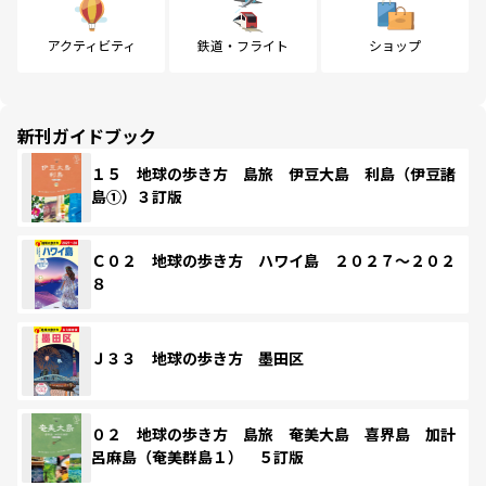
アクティビティ
鉄道・フライト
ショップ
新刊ガイドブック
１５ 地球の歩き方 島旅 伊豆大島 利島（伊豆諸
島①）３訂版
Ｃ０２ 地球の歩き方 ハワイ島 ２０２７～２０２
８
Ｊ３３ 地球の歩き方 墨田区
０２ 地球の歩き方 島旅 奄美大島 喜界島 加計
呂麻島（奄美群島１） ５訂版