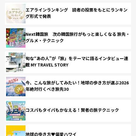
エアラインランキング 読者の投票をもとにランキン
グ形式で発表
Next韓国旅 次の韓国旅行がもっと楽しくなる 旅先・
グルメ・テクニック
旬な“あの人”が「旅」をテーマに語るインタビュー連
載 MY TRAVEL STORY
今、こんな旅がしてみたい！地球の歩き方が選ぶ2026
年絶対行くべき旅先30
コスパもタイパもかなえる！賢者の旅テクニック
地球の歩き方♥偏愛ハワイ