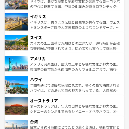
聖堂、美しいビーチ、そして豊かな自然が、訪れる者を心
ドイツは、豊かな歴史と多彩な文化が交差するヨーロッパ
ンテンツ一覧
を参照してほしい。
から魅了する。また、フランスは美食の国としても知ら
の中心に位置する国。中世の街並みが残るロマンチック街
れ、フランス料理はユネスコ無形文化遺産にも登録されて
道から、未来を先取りするようなモダンな都市まで多様な
イギリス
いる。シャンパンの発祥地であるランス、プロヴァンスの
顔を持つこの国は、どこを歩いても飽きることがない。ベ
香り高いラベンダー畑など、多彩な楽しみ方が可能だ。さ
ルリンの文化的活気、バイエルン州のアルプスの絶景、そ
イギリスは、古きよき伝統と最先端が共存する国。ウェス
らに、パリ以外の地域にも魅力が溢れており、どの街角に
してライン川沿いのワイン畑といった風景は必見。ビール
トミンスター寺院や大英博物館のようなランドマーク、歴
も豊かな歴史と文化が息づいている。パリ以外の個性あふ
とソーセージを味わいながら地元の人と過ごす楽しい時間
史ある大学都市、美しい丘陵地帯や牧歌的な風景など、エ
れる地方に足を運ぶとそれぞれで全く異なる文化を体験で
スイス
は、お酒好きな人にはぜひ体験してほしい。 なお、新着の
リアごとに異なる魅力がある。また、優雅なアフタヌーン
きるだろう。 なお、新着のフランス情報は
コンテンツ一覧
ドイツ情報は
コンテンツ一覧
を参照してほしい。
ティー、ビール好きにはたまらない英国パブ、サッカー観
スイスの国土面積は九州ほどの広さだが、運行時刻が正確
を参照してほしい。
戦など、本場だからこそできる体験も豊富。イギリスを旅
な交通網が整備されており、初心者でも安心して個人旅行
して楽しみつくそう。 なお、新着のイギリス情報は
コンテ
を楽しめる。日本同様に時刻表どおりの旅が可能だ。中世
アメリカ
ンツ一覧
を参照してほしい。
の建物がそのまま残る町や、スイスならではのユニークな
博物館もあり、アルプス観光だけでなく町歩きも満喫する
アメリカ合衆国は、広大な土地と多様な文化が魅力の国。
ことができる。国民の所得が高いため物価も高いが、旅行
東海岸の都市部から西海岸のカリフォルニアまで、訪れる
者向けの交通パス提供のサービスもあり、うまく活用すれ
場所ごとに異なる風景と体験が待っている。ニューヨーク
ハワイ
ば市内交通費無料で観光を楽しむこともできる。 なお、新
のような巨大都市は、観光、ショッピング、エンターテイ
着のスイス情報は
コンテンツ一覧
を参照してほしい。
ンメントが詰まった刺激的なスポットだ。一方、アメリカ
年間を通じて温暖な気候に恵まれ、多くの島で構成される
西部には大自然が広がり、グランドキャニオンやイエロー
ハワイは、どの島も独自の魅力をもっている。大自然の神
ストーン国立公園といった絶景が堪能できる。さらに、南
秘を感じたいなら、火山が生み出した壮大な景観を誇るハ
オーストラリア
部のニューオーリンズでは、音楽と美食が融合した独特の
ワイ島は見逃せない。また、定番の観光地といえばオアフ
文化が魅力。旅行者はアメリカの各地域で異なる魅力を楽
島だが、静かな自然を求めるならマウイ島やカウアイ島が
オーストラリアは、壮大な自然と多様な文化が魅力の国。
しみながら、その多様性と豊かな歴史を感じることができ
おすすめ。エメラルドグリーンに輝く海をはじめ、豊かな
シドニーのシンボルであるシドニー・オペラハウス、オー
るだろう。車でのロードトリップや列車の旅も、アメリカ
文化や歴史が息づいている。「アロハスピリット」と呼ば
ストラリア東海岸北部に広がる大サンゴ礁地帯グレートバ
ならではの贅沢な旅のスタイルだ。 なお、新着のアメリカ
台湾
れるおもてなしの心で訪れる人々を迎えてくれるハワイの
リアリーフや大陸中央部にそびえるウルル（エアーズロッ
情報は
コンテンツ一覧
を参照してほしい。
人々、おいしいローカルフードやハワイアンミュージッ
ク）、タスマニアの美しい原生林やケアンズの熱帯雨林な
日本から約４時間ほどでたどり着く台湾は、多彩な文化と