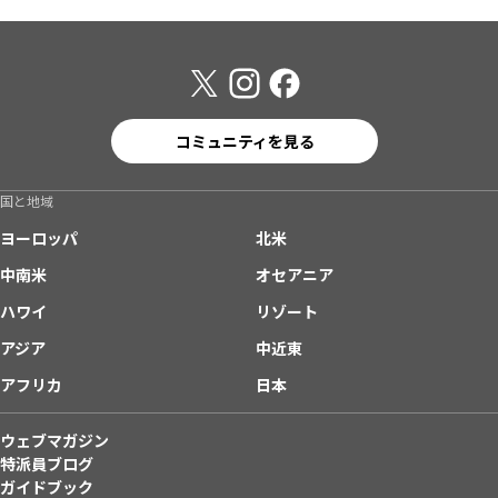
コミュニティを見る
国と地域
ヨーロッパ
北米
中南米
オセアニア
ハワイ
リゾート
アジア
中近東
アフリカ
日本
ウェブマガジン
特派員ブログ
ガイドブック