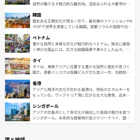
ク、伝統的なフラダンスなど、すべてがハワイの魅力を彩
ど、見どころがたくさん。また、カフェやワイン、オージ
自然が織りなす魅力的な観光地。活気あふれる大都市の台
っている。訪れるたびに新しい発見と感動が待っているハ
ービーフなどの食文化も豊かで、美味しいものであふれて
北やノスタルジックな町並みが人気な九份（ジォウフェ
ワイを、存分に味わってほしい。 なお、新着のハワイ情報
韓国
いる。アクティビティも充実しており、サーフィンやダイ
ン）、静ひつな山岳地帯である台湾東部など、都市の喧騒
は
コンテンツ一覧
を参照してほしい。
ビング、ハイキングなど、アウトドア好きにはたまらな
と山間の静けさが共存しており、訪れる人に新しい発見と
歴史ある王朝文化が残る一方で、最先端のファッションやK
い。オーストラリアの多彩な魅力を存分に味わいつくそ
驚きをもたらしてくれる。また、奥深い台湾の食文化も魅
-POPで世界を席巻している韓国。首都ソウルの宮殿や伝統
う。 なお、新着のオーストラリア情報は
コンテンツ一覧
を
力で、夜市などの屋台グルメから高級料理、ヘルシーで美
家屋が並ぶエリアでは韓国の歴史と文化に浸ることがで
参照してほしい。
ベトナム
容にもいいと評判のスイーツなど、バラエティ豊かな料理
き、地方に足を延ばせば四季折々の自然美を楽しむことが
が味わえる。 なお、新着の台湾情報は
コンテンツ一覧
を参
できる。そして、キムチや焼肉、絶品のストリートフード
豊かな自然と多様な文化が魅力的なベトナム。南北に細長
照してほしい。
まで、さまざまな韓国料理が待っている。夜には、韓国な
く伸びる国土には、広大な田園風景や青々とした山々、世
らではのナイトライフも堪能できる。あたたかいホスピタ
界遺産に登録された壮大な自然景観が点在し、都市部では
タイ
リティに包まれながら、韓国の多彩な魅力を心ゆくまで味
急速な発展と共に伝統が息づく。ハノイの古い町並みやホ
わってみてほしい。 なお、新着の韓国情報は
コンテンツ一
ーチミン市のフランス統治時代の建物も、独特の雰囲気を
タイは、東南アジアに位置する豊かな自然と歴史が息づく
覧
を参照してほしい。
醸し出している。また、バラエティの豊かさとおいしさで
国だ。首都バンコクは高層ビルが立ち並ぶ一方、伝統的な
世界中の食通を魅了してやまないベトナム料理も魅力のひ
寺院や市場がいたるところに点在し、古きよき文化と現代
香港
とつ。フォーやバインミー、ベトナムコーヒーなどは、ぜ
の活気が交差している。北部ではチェンマイなどの山岳地
ひ現地で味わいたい。どの地域を訪れてもあたたかい人々
帯で自然と触れ合い、南部ではプーケットやクラビの美し
アジアと西洋の文化が交わる香港は、特有のエネルギーを
が旅行者を迎えてくれるので、きっと忘れられない旅にな
いビーチでリゾート気分を楽しむことができる。タイ料理
もっている。ヴィクトリア湾に広がる壮大な景色、近未来
るはずだ。 なお、新着のベトナム情報は
コンテンツ一覧
を
は世界的に有名で、屋台から高級レストランまで味覚を刺
的なアートスポット、そして歴史と現代が融合した町並
参照してほしい。
シンガポール
激する。気候は一年中温暖で、どの季節にも異なる楽しみ
み、どこを訪れても感動するはず。観光スポットが密集し
が待っている。親しみやすいタイの人々、仏教を中心とし
ており、効率よく見どころを回れるのも魅力。息をのむよ
アジアの交差点として多文化が融合した独自の魅力を放つ
た文化、そして多様な観光資源が、訪れる旅人を魅了し続
うな絶景から文化的な体験まで、香港を存分に楽しみ尽く
シンガポール。未来的な建築物が並ぶマリーナベイ、歴史
ける。 なお、新着のタイ情報は
コンテンツ一覧
を参照して
そう。 なお、新着の香港情報は
コンテンツ一覧
を参照して
と伝統を感じられるエスニックタウン、多数の緑豊かな公
ほしい。
ほしい。
園や自然保護区など、自然が調和した近代的な景観と文化
の多様性あふれるカラフルな町は、どこを歩いても新しい
国と地域