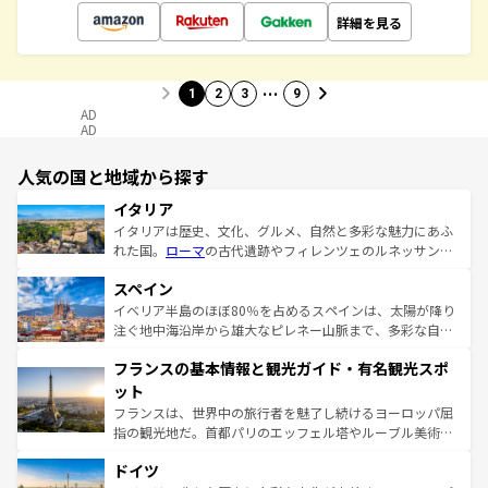
詳細を見る
…
1
2
3
9
AD
AD
人気の国と地域から探す
イタリア
イタリアは歴史、文化、グルメ、自然と多彩な魅力にあふ
れた国。
ローマ
の古代遺跡やフィレンツェのルネッサンス
美術、ヴェネツィアの運河など、歴史あるスポットはもち
スペイン
ろん、トスカーナの美しい田園風景やアマルフィ海岸の絶
景など、自然景観も見逃せない。観光の合間には、本場の
イベリア半島のほぼ80％を占めるスペインは、太陽が降り
ピザやパスタなど、絶品のイタリア料理を堪能することも
注ぐ地中海沿岸から雄大なピレネー山脈まで、多彩な自然
できる。朝目覚めてから夜眠るまで、すべての瞬間を楽し
と文化が詰まったヨーロッパ屈指の旅行先だ。多様な地域
フランスの基本情報と観光ガイド・有名観光スポ
ませてくれるイタリアで、忘れられない旅をしてみよう！
文化が根付くこの国では、情熱的なフラメンコ、熱気あふ
なお、新着のイタリア情報は
コンテンツ一覧
を参照してほ
れる闘牛、そして美味しいタパスが生活の一部となってい
ット
しい。
る。首都マドリードの洗練された雰囲気や、バルセロナの
フランスは、世界中の旅行者を魅了し続けるヨーロッパ屈
アートに溢れた街角から、地方では古代ローマ遺跡や中世
指の観光地だ。首都パリのエッフェル塔やルーブル美術館
の城塞都市、穏やかなビーチリゾートまで多彩な表情を見
といった象徴的なスポットから、田舎町の古風な美しさま
せる。地方によって風土や気候が異なるスペインはその個
ドイツ
で、幅広い魅力が詰まっている。華麗な宮殿、歴史的な大
性で訪れる人を魅了する。 なお、新着のスペイン情報は
コ