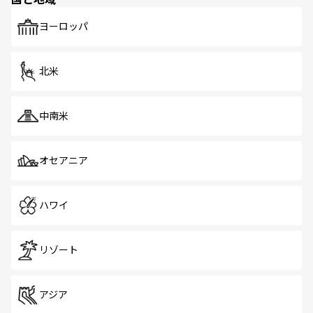
発見がある。さらに、治安のよさや充実した公共交通機関
も、旅行者にとっては魅力的なポイント。グルメも豊富
で、ホーカーズは地元の風情を楽しめる外せないスポット
ヨーロッパ
だ。訪れる人を飽きさせないシンガポールで、多様な魅力
を体感しよう。 なお、新着のシンガポール情報は
コンテン
ツ一覧
を参照してほしい。
北米
中南米
オセアニア
ハワイ
リゾート
アジア