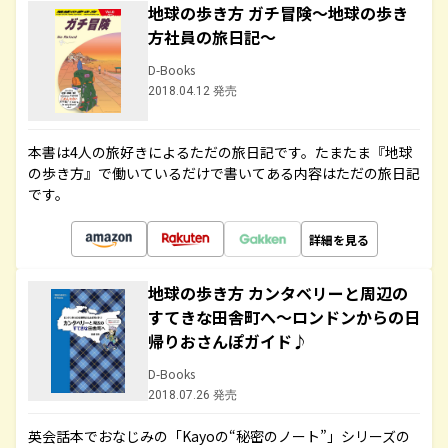
地球の歩き方 ガチ冒険～地球の歩き
方社員の旅日記～
D-Books
2018.04.12 発売
本書は4人の旅好きによるただの旅日記です。たまたま『地球
の歩き方』で働いているだけで書いてある内容はただの旅日記
です。
詳細を見る
地球の歩き方 カンタベリーと周辺の
すてきな田舎町へ～ロンドンからの日
帰りおさんぽガイド♪
D-Books
2018.07.26 発売
英会話本でおなじみの「Kayoの“秘密のノート”」シリーズの