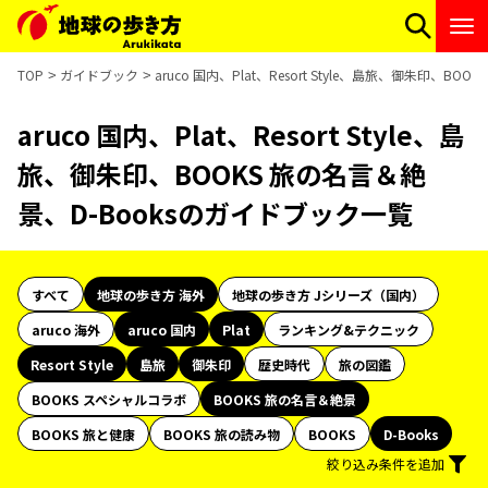
TOP
ガイドブック
aruco 国内、Plat、Resort Style、島旅、御朱印、B
aruco 国内、Plat、Resort Style、島
旅、御朱印、BOOKS 旅の名言＆絶
景、D-Booksのガイドブック一覧
すべて
地球の歩き方 海外
地球の歩き方 Jシリーズ（国内）
aruco 海外
aruco 国内
Plat
ランキング&テクニック
Resort Style
島旅
御朱印
歴史時代
旅の図鑑
BOOKS スペシャルコラボ
BOOKS 旅の名言＆絶景
BOOKS 旅と健康
BOOKS 旅の読み物
BOOKS
D-Books
絞り込み条件を追加