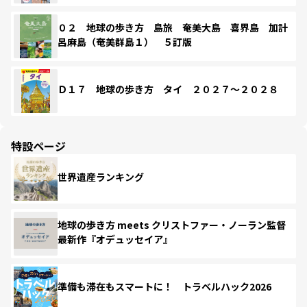
０２ 地球の歩き方 島旅 奄美大島 喜界島 加計
呂麻島（奄美群島１） ５訂版
Ｄ１７ 地球の歩き方 タイ ２０２７～２０２８
特設ページ
世界遺産ランキング
地球の歩き方 meets クリストファー・ノーラン監督
最新作『オデュッセイア』
準備も滞在もスマートに！ トラベルハック2026