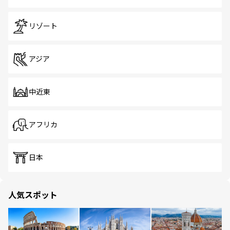
リゾート
アジア
中近東
アフリカ
日本
人気スポット