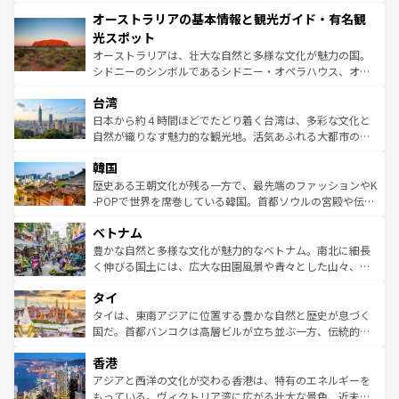
秘を感じたいなら、火山が生み出した壮大な景観を誇るハ
文化が魅力。旅行者はアメリカの各地域で異なる魅力を楽
オーストラリアの基本情報と観光ガイド・有名観
ワイ島は見逃せない。また、定番の観光地といえばオアフ
しみながら、その多様性と豊かな歴史を感じることができ
島だが、静かな自然を求めるならマウイ島やカウアイ島が
光スポット
るだろう。車でのロードトリップや列車の旅も、アメリカ
おすすめ。エメラルドグリーンに輝く海をはじめ、豊かな
オーストラリアは、壮大な自然と多様な文化が魅力の国。
ならではの贅沢な旅のスタイルだ。 なお、新着のアメリカ
文化や歴史が息づいている。「アロハスピリット」と呼ば
シドニーのシンボルであるシドニー・オペラハウス、オー
情報は
コンテンツ一覧
を参照してほしい。
れるおもてなしの心で訪れる人々を迎えてくれるハワイの
ストラリア東海岸北部に広がる大サンゴ礁地帯グレートバ
人々、おいしいローカルフードやハワイアンミュージッ
台湾
リアリーフや大陸中央部にそびえるウルル（エアーズロッ
ク、伝統的なフラダンスなど、すべてがハワイの魅力を彩
ク）、タスマニアの美しい原生林やケアンズの熱帯雨林な
日本から約４時間ほどでたどり着く台湾は、多彩な文化と
っている。訪れるたびに新しい発見と感動が待っているハ
ど、見どころがたくさん。また、カフェやワイン、オージ
自然が織りなす魅力的な観光地。活気あふれる大都市の台
ワイを、存分に味わってほしい。 なお、新着のハワイ情報
ービーフなどの食文化も豊かで、美味しいものであふれて
北やノスタルジックな町並みが人気な九份（ジォウフェ
は
コンテンツ一覧
を参照してほしい。
韓国
いる。アクティビティも充実しており、サーフィンやダイ
ン）、静ひつな山岳地帯である台湾東部など、都市の喧騒
ビング、ハイキングなど、アウトドア好きにはたまらな
と山間の静けさが共存しており、訪れる人に新しい発見と
歴史ある王朝文化が残る一方で、最先端のファッションやK
い。オーストラリアの多彩な魅力を存分に味わいつくそ
驚きをもたらしてくれる。また、奥深い台湾の食文化も魅
-POPで世界を席巻している韓国。首都ソウルの宮殿や伝統
う。 なお、新着のオーストラリア情報は
コンテンツ一覧
を
力で、夜市などの屋台グルメから高級料理、ヘルシーで美
家屋が並ぶエリアでは韓国の歴史と文化に浸ることがで
参照してほしい。
ベトナム
容にもいいと評判のスイーツなど、バラエティ豊かな料理
き、地方に足を延ばせば四季折々の自然美を楽しむことが
が味わえる。 なお、新着の台湾情報は
コンテンツ一覧
を参
できる。そして、キムチや焼肉、絶品のストリートフード
豊かな自然と多様な文化が魅力的なベトナム。南北に細長
照してほしい。
まで、さまざまな韓国料理が待っている。夜には、韓国な
く伸びる国土には、広大な田園風景や青々とした山々、世
らではのナイトライフも堪能できる。あたたかいホスピタ
界遺産に登録された壮大な自然景観が点在し、都市部では
タイ
リティに包まれながら、韓国の多彩な魅力を心ゆくまで味
急速な発展と共に伝統が息づく。ハノイの古い町並みやホ
わってみてほしい。 なお、新着の韓国情報は
コンテンツ一
ーチミン市のフランス統治時代の建物も、独特の雰囲気を
タイは、東南アジアに位置する豊かな自然と歴史が息づく
覧
を参照してほしい。
醸し出している。また、バラエティの豊かさとおいしさで
国だ。首都バンコクは高層ビルが立ち並ぶ一方、伝統的な
世界中の食通を魅了してやまないベトナム料理も魅力のひ
寺院や市場がいたるところに点在し、古きよき文化と現代
香港
とつ。フォーやバインミー、ベトナムコーヒーなどは、ぜ
の活気が交差している。北部ではチェンマイなどの山岳地
ひ現地で味わいたい。どの地域を訪れてもあたたかい人々
帯で自然と触れ合い、南部ではプーケットやクラビの美し
アジアと西洋の文化が交わる香港は、特有のエネルギーを
が旅行者を迎えてくれるので、きっと忘れられない旅にな
いビーチでリゾート気分を楽しむことができる。タイ料理
もっている。ヴィクトリア湾に広がる壮大な景色、近未来