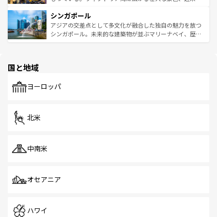
るはずだ。 なお、新着のベトナム情報は
コンテンツ一覧
を
は世界的に有名で、屋台から高級レストランまで味覚を刺
的なアートスポット、そして歴史と現代が融合した町並
参照してほしい。
シンガポール
激する。気候は一年中温暖で、どの季節にも異なる楽しみ
み、どこを訪れても感動するはず。観光スポットが密集し
が待っている。親しみやすいタイの人々、仏教を中心とし
ており、効率よく見どころを回れるのも魅力。息をのむよ
アジアの交差点として多文化が融合した独自の魅力を放つ
た文化、そして多様な観光資源が、訪れる旅人を魅了し続
うな絶景から文化的な体験まで、香港を存分に楽しみ尽く
シンガポール。未来的な建築物が並ぶマリーナベイ、歴史
ける。 なお、新着のタイ情報は
コンテンツ一覧
を参照して
そう。 なお、新着の香港情報は
コンテンツ一覧
を参照して
と伝統を感じられるエスニックタウン、多数の緑豊かな公
ほしい。
ほしい。
園や自然保護区など、自然が調和した近代的な景観と文化
の多様性あふれるカラフルな町は、どこを歩いても新しい
国と地域
発見がある。さらに、治安のよさや充実した公共交通機関
も、旅行者にとっては魅力的なポイント。グルメも豊富
で、ホーカーズは地元の風情を楽しめる外せないスポット
ヨーロッパ
だ。訪れる人を飽きさせないシンガポールで、多様な魅力
を体感しよう。 なお、新着のシンガポール情報は
コンテン
ツ一覧
を参照してほしい。
北米
中南米
オセアニア
ハワイ