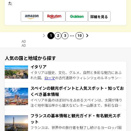
た
詳細を見る
…
1
2
3
10
AD
AD
人気の国と地域から探す
イタリア
イタリアは歴史、文化、グルメ、自然と多彩な魅力にあふ
れた国。
ローマ
の古代遺跡やフィレンツェのルネッサンス
美術、ヴェネツィアの運河など、歴史あるスポットはもち
スペインの観光ポイントと人気スポット・知ってお
ろん、トスカーナの美しい田園風景やアマルフィ海岸の絶
景など、自然景観も見逃せない。観光の合間には、本場の
くべき基本情報
ピザやパスタなど、絶品のイタリア料理を堪能することも
イベリア半島のほぼ80％を占めるスペインは、太陽が降り
できる。朝目覚めてから夜眠るまで、すべての瞬間を楽し
注ぐ地中海沿岸から雄大なピレネー山脈まで、多彩な自然
ませてくれるイタリアで、忘れられない旅をしてみよう！
と文化が詰まったヨーロッパ屈指の旅行先だ。多様な地域
なお、新着のイタリア情報は
コンテンツ一覧
を参照してほ
フランスの基本情報と観光ガイド・有名観光スポ
文化が根付くこの国では、情熱的なフラメンコ、熱気あふ
しい。
れる闘牛、そして美味しいタパスが生活の一部となってい
ット
る。首都マドリードの洗練された雰囲気や、バルセロナの
フランスは、世界中の旅行者を魅了し続けるヨーロッパ屈