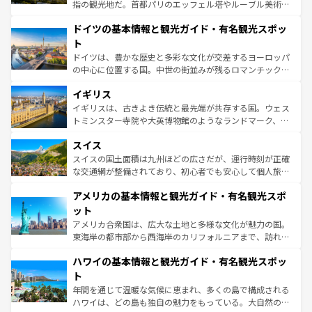
アートに溢れた街角から、地方では古代ローマ遺跡や中世
指の観光地だ。首都パリのエッフェル塔やルーブル美術館
の城塞都市、穏やかなビーチリゾートまで多彩な表情を見
といった象徴的なスポットから、田舎町の古風な美しさま
せる。地方によって風土や気候が異なるスペインはその個
ドイツの基本情報と観光ガイド・有名観光スポッ
で、幅広い魅力が詰まっている。華麗な宮殿、歴史的な大
性で訪れる人を魅了する。 なお、新着のスペイン情報は
コ
聖堂、美しいビーチ、そして豊かな自然が、訪れる者を心
ト
ンテンツ一覧
を参照してほしい。
から魅了する。また、フランスは美食の国としても知ら
ドイツは、豊かな歴史と多彩な文化が交差するヨーロッパ
れ、フランス料理はユネスコ無形文化遺産にも登録されて
の中心に位置する国。中世の街並みが残るロマンチック街
いる。シャンパンの発祥地であるランス、プロヴァンスの
道から、未来を先取りするようなモダンな都市まで多様な
香り高いラベンダー畑など、多彩な楽しみ方が可能だ。さ
イギリス
顔を持つこの国は、どこを歩いても飽きることがない。ベ
らに、パリ以外の地域にも魅力が溢れており、どの街角に
ルリンの文化的活気、バイエルン州のアルプスの絶景、そ
イギリスは、古きよき伝統と最先端が共存する国。ウェス
も豊かな歴史と文化が息づいている。パリ以外の個性あふ
してライン川沿いのワイン畑といった風景は必見。ビール
トミンスター寺院や大英博物館のようなランドマーク、歴
れる地方に足を運ぶとそれぞれで全く異なる文化を体験で
とソーセージを味わいながら地元の人と過ごす楽しい時間
史ある大学都市、美しい丘陵地帯や牧歌的な風景など、エ
きるだろう。 なお、新着のフランス情報は
コンテンツ一覧
スイス
は、お酒好きな人にはぜひ体験してほしい。 なお、新着の
リアごとに異なる魅力がある。また、優雅なアフタヌーン
を参照してほしい。
ドイツ情報は
コンテンツ一覧
を参照してほしい。
ティー、ビール好きにはたまらない英国パブ、サッカー観
スイスの国土面積は九州ほどの広さだが、運行時刻が正確
戦など、本場だからこそできる体験も豊富。イギリスを旅
な交通網が整備されており、初心者でも安心して個人旅行
して楽しみつくそう。 なお、新着のイギリス情報は
コンテ
を楽しめる。日本同様に時刻表どおりの旅が可能だ。中世
アメリカの基本情報と観光ガイド・有名観光スポ
ンツ一覧
を参照してほしい。
の建物がそのまま残る町や、スイスならではのユニークな
博物館もあり、アルプス観光だけでなく町歩きも満喫する
ット
ことができる。国民の所得が高いため物価も高いが、旅行
アメリカ合衆国は、広大な土地と多様な文化が魅力の国。
者向けの交通パス提供のサービスもあり、うまく活用すれ
東海岸の都市部から西海岸のカリフォルニアまで、訪れる
ば市内交通費無料で観光を楽しむこともできる。 なお、新
場所ごとに異なる風景と体験が待っている。ニューヨーク
着のスイス情報は
コンテンツ一覧
を参照してほしい。
ハワイの基本情報と観光ガイド・有名観光スポッ
のような巨大都市は、観光、ショッピング、エンターテイ
ンメントが詰まった刺激的なスポットだ。一方、アメリカ
ト
西部には大自然が広がり、グランドキャニオンやイエロー
年間を通じて温暖な気候に恵まれ、多くの島で構成される
ストーン国立公園といった絶景が堪能できる。さらに、南
ハワイは、どの島も独自の魅力をもっている。大自然の神
部のニューオーリンズでは、音楽と美食が融合した独特の