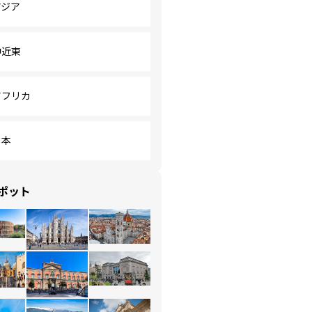
アジア
中近東
アフリカ
日本
ポット