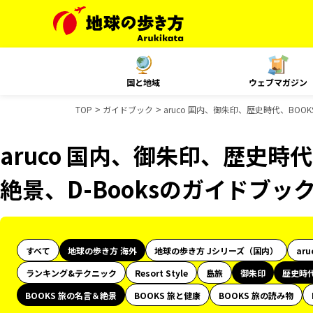
国と地域
ウェブマガジン
TOP
ガイドブック
aruco 国内、御朱印、歴史時代、BOO
aruco 国内、御朱印、歴史時代
絶景、D-Booksのガイドブッ
すべて
地球の歩き方 海外
地球の歩き方 Jシリーズ（国内）
aru
ランキング&テクニック
Resort Style
島旅
御朱印
歴史時
BOOKS 旅の名言＆絶景
BOOKS 旅と健康
BOOKS 旅の読み物