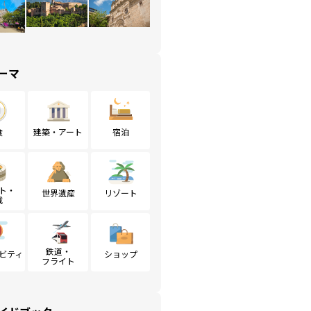
ーマ
食
建築・アート
宿泊
ト・
世界遺産
リゾート
戦
鉄道・
ビティ
ショップ
フライト