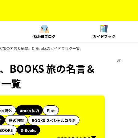
特派員ブログ
ガイドブック
KS 旅の名言＆絶景、D-Booksのガイドブック一覧
AD
、BOOKS 旅の名言＆
ク一覧
co 海外
aruco 国内
Plat
代
旅の図鑑
BOOKS スペシャルコラボ
BOOKS
D-Books