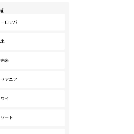
域
ヨーロッパ
北米
中南米
オセアニア
ハワイ
リゾート