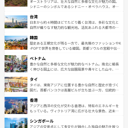
おすすめ。エメラルドグリーンに輝く海をはじめ、豊かな
オーストラリアは、壮大な自然と多様な文化が魅力の国。
るだろう。車でのロードトリップや列車の旅も、アメリカ
文化や歴史が息づいている。「アロハスピリット」と呼ば
シドニーのシンボルであるシドニー・オペラハウス、オー
ならではの贅沢な旅のスタイルだ。 なお、新着のアメリカ
れるおもてなしの心で訪れる人々を迎えてくれるハワイの
ストラリア東海岸北部に広がる大サンゴ礁地帯グレートバ
情報は
コンテンツ一覧
を参照してほしい。
人々、おいしいローカルフードやハワイアンミュージッ
台湾
リアリーフや大陸中央部にそびえるウルル（エアーズロッ
ク、伝統的なフラダンスなど、すべてがハワイの魅力を彩
ク）、タスマニアの美しい原生林やケアンズの熱帯雨林な
日本から約４時間ほどでたどり着く台湾は、多彩な文化と
っている。訪れるたびに新しい発見と感動が待っているハ
ど、見どころがたくさん。また、カフェやワイン、オージ
自然が織りなす魅力的な観光地。活気あふれる大都市の台
ワイを、存分に味わってほしい。 なお、新着のハワイ情報
ービーフなどの食文化も豊かで、美味しいものであふれて
北やノスタルジックな町並みが人気な九份（ジォウフェ
は
コンテンツ一覧
を参照してほしい。
韓国
いる。アクティビティも充実しており、サーフィンやダイ
ン）、静ひつな山岳地帯である台湾東部など、都市の喧騒
ビング、ハイキングなど、アウトドア好きにはたまらな
と山間の静けさが共存しており、訪れる人に新しい発見と
歴史ある王朝文化が残る一方で、最先端のファッションやK
い。オーストラリアの多彩な魅力を存分に味わいつくそ
驚きをもたらしてくれる。また、奥深い台湾の食文化も魅
-POPで世界を席巻している韓国。首都ソウルの宮殿や伝統
う。 なお、新着のオーストラリア情報は
コンテンツ一覧
を
力で、夜市などの屋台グルメから高級料理、ヘルシーで美
家屋が並ぶエリアでは韓国の歴史と文化に浸ることがで
参照してほしい。
ベトナム
容にもいいと評判のスイーツなど、バラエティ豊かな料理
き、地方に足を延ばせば四季折々の自然美を楽しむことが
が味わえる。 なお、新着の台湾情報は
コンテンツ一覧
を参
できる。そして、キムチや焼肉、絶品のストリートフード
豊かな自然と多様な文化が魅力的なベトナム。南北に細長
照してほしい。
まで、さまざまな韓国料理が待っている。夜には、韓国な
く伸びる国土には、広大な田園風景や青々とした山々、世
らではのナイトライフも堪能できる。あたたかいホスピタ
界遺産に登録された壮大な自然景観が点在し、都市部では
タイ
リティに包まれながら、韓国の多彩な魅力を心ゆくまで味
急速な発展と共に伝統が息づく。ハノイの古い町並みやホ
わってみてほしい。 なお、新着の韓国情報は
コンテンツ一
ーチミン市のフランス統治時代の建物も、独特の雰囲気を
タイは、東南アジアに位置する豊かな自然と歴史が息づく
覧
を参照してほしい。
醸し出している。また、バラエティの豊かさとおいしさで
国だ。首都バンコクは高層ビルが立ち並ぶ一方、伝統的な
世界中の食通を魅了してやまないベトナム料理も魅力のひ
寺院や市場がいたるところに点在し、古きよき文化と現代
香港
とつ。フォーやバインミー、ベトナムコーヒーなどは、ぜ
の活気が交差している。北部ではチェンマイなどの山岳地
ひ現地で味わいたい。どの地域を訪れてもあたたかい人々
帯で自然と触れ合い、南部ではプーケットやクラビの美し
アジアと西洋の文化が交わる香港は、特有のエネルギーを
が旅行者を迎えてくれるので、きっと忘れられない旅にな
いビーチでリゾート気分を楽しむことができる。タイ料理
もっている。ヴィクトリア湾に広がる壮大な景色、近未来
るはずだ。 なお、新着のベトナム情報は
コンテンツ一覧
を
は世界的に有名で、屋台から高級レストランまで味覚を刺
的なアートスポット、そして歴史と現代が融合した町並
参照してほしい。
シンガポール
激する。気候は一年中温暖で、どの季節にも異なる楽しみ
み、どこを訪れても感動するはず。観光スポットが密集し
が待っている。親しみやすいタイの人々、仏教を中心とし
ており、効率よく見どころを回れるのも魅力。息をのむよ
アジアの交差点として多文化が融合した独自の魅力を放つ