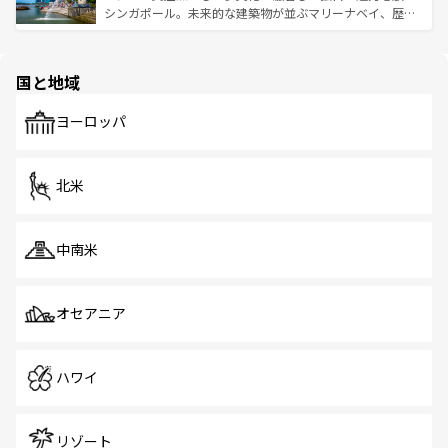
た文化、そして多様な観光資源が、訪れる旅人を魅了し続
うな絶景から文化的な体験まで、香港を存分に楽しみ尽く
シンガポール。未来的な建築物が並ぶマリーナベイ、歴史
ける。 なお、新着のタイ情報は
コンテンツ一覧
を参照して
そう。 なお、新着の香港情報は
コンテンツ一覧
を参照して
と伝統を感じられるエスニックタウン、多数の緑豊かな公
ほしい。
ほしい。
園や自然保護区など、自然が調和した近代的な景観と文化
の多様性あふれるカラフルな町は、どこを歩いても新しい
国と地域
発見がある。さらに、治安のよさや充実した公共交通機関
も、旅行者にとっては魅力的なポイント。グルメも豊富
で、ホーカーズは地元の風情を楽しめる外せないスポット
ヨーロッパ
だ。訪れる人を飽きさせないシンガポールで、多様な魅力
を体感しよう。 なお、新着のシンガポール情報は
コンテン
ツ一覧
を参照してほしい。
北米
中南米
オセアニア
ハワイ
リゾート