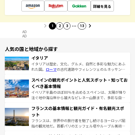
詳細を見る
…
1
2
3
13
AD
AD
人気の国と地域から探す
イタリア
イタリアは歴史、文化、グルメ、自然と多彩な魅力にあふ
れた国。
ローマ
の古代遺跡やフィレンツェのルネッサンス
美術、ヴェネツィアの運河など、歴史あるスポットはもち
スペインの観光ポイントと人気スポット・知ってお
ろん、トスカーナの美しい田園風景やアマルフィ海岸の絶
景など、自然景観も見逃せない。観光の合間には、本場の
くべき基本情報
ピザやパスタなど、絶品のイタリア料理を堪能することも
イベリア半島のほぼ80％を占めるスペインは、太陽が降り
できる。朝目覚めてから夜眠るまで、すべての瞬間を楽し
注ぐ地中海沿岸から雄大なピレネー山脈まで、多彩な自然
ませてくれるイタリアで、忘れられない旅をしてみよう！
と文化が詰まったヨーロッパ屈指の旅行先だ。多様な地域
なお、新着のイタリア情報は
コンテンツ一覧
を参照してほ
フランスの基本情報と観光ガイド・有名観光スポ
文化が根付くこの国では、情熱的なフラメンコ、熱気あふ
しい。
れる闘牛、そして美味しいタパスが生活の一部となってい
ット
る。首都マドリードの洗練された雰囲気や、バルセロナの
フランスは、世界中の旅行者を魅了し続けるヨーロッパ屈
アートに溢れた街角から、地方では古代ローマ遺跡や中世
指の観光地だ。首都パリのエッフェル塔やルーブル美術館
の城塞都市、穏やかなビーチリゾートまで多彩な表情を見
といった象徴的なスポットから、田舎町の古風な美しさま