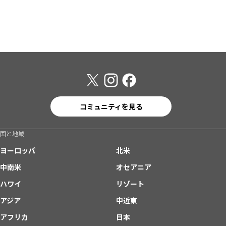
コミュニティを見る
国と地域
ヨーロッパ
北米
中南米
オセアニア
ハワイ
リゾート
アジア
中近東
アフリカ
日本