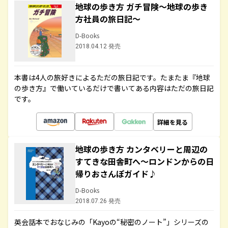
地球の歩き方 ガチ冒険～地球の歩き
方社員の旅日記～
D-Books
2018.04.12 発売
本書は4人の旅好きによるただの旅日記です。たまたま『地球
の歩き方』で働いているだけで書いてある内容はただの旅日記
です。
詳細を見る
地球の歩き方 カンタベリーと周辺の
すてきな田舎町へ～ロンドンからの日
帰りおさんぽガイド♪
D-Books
2018.07.26 発売
英会話本でおなじみの「Kayoの“秘密のノート”」シリーズの