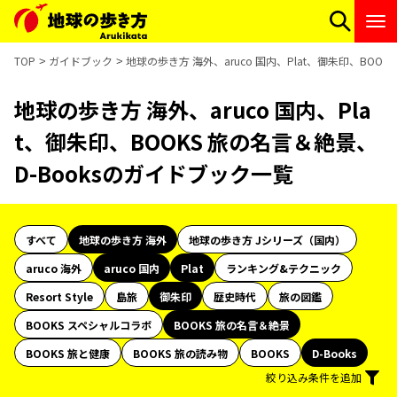
TOP
ガイドブック
地球の歩き方 海外、aruco 国内、Plat、御朱印、BOO
地球の歩き方 海外、aruco 国内、Pla
t、御朱印、BOOKS 旅の名言＆絶景、
D-Booksのガイドブック一覧
すべて
地球の歩き方 海外
地球の歩き方 Jシリーズ（国内）
aruco 海外
aruco 国内
Plat
ランキング&テクニック
Resort Style
島旅
御朱印
歴史時代
旅の図鑑
BOOKS スペシャルコラボ
BOOKS 旅の名言＆絶景
BOOKS 旅と健康
BOOKS 旅の読み物
BOOKS
D-Books
絞り込み条件を追加