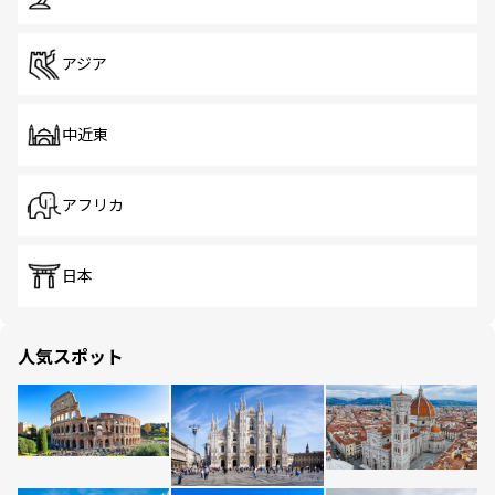
アジア
中近東
アフリカ
日本
人気スポット