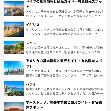
せる。地方によって風土や気候が異なるスペインはその個
ドイツの基本情報と観光ガイド・有名観光スポッ
で、幅広い魅力が詰まっている。華麗な宮殿、歴史的な大
性で訪れる人を魅了する。 なお、新着のスペイン情報は
コ
聖堂、美しいビーチ、そして豊かな自然が、訪れる者を心
ト
ンテンツ一覧
を参照してほしい。
から魅了する。また、フランスは美食の国としても知ら
ドイツは、豊かな歴史と多彩な文化が交差するヨーロッパ
れ、フランス料理はユネスコ無形文化遺産にも登録されて
の中心に位置する国。中世の街並みが残るロマンチック街
いる。シャンパンの発祥地であるランス、プロヴァンスの
道から、未来を先取りするようなモダンな都市まで多様な
香り高いラベンダー畑など、多彩な楽しみ方が可能だ。さ
イギリス
顔を持つこの国は、どこを歩いても飽きることがない。ベ
らに、パリ以外の地域にも魅力が溢れており、どの街角に
ルリンの文化的活気、バイエルン州のアルプスの絶景、そ
イギリスは、古きよき伝統と最先端が共存する国。ウェス
も豊かな歴史と文化が息づいている。パリ以外の個性あふ
してライン川沿いのワイン畑といった風景は必見。ビール
トミンスター寺院や大英博物館のようなランドマーク、歴
れる地方に足を運ぶとそれぞれで全く異なる文化を体験で
とソーセージを味わいながら地元の人と過ごす楽しい時間
史ある大学都市、美しい丘陵地帯や牧歌的な風景など、エ
きるだろう。 なお、新着のフランス情報は
コンテンツ一覧
スイス
は、お酒好きな人にはぜひ体験してほしい。 なお、新着の
リアごとに異なる魅力がある。また、優雅なアフタヌーン
を参照してほしい。
ドイツ情報は
コンテンツ一覧
を参照してほしい。
ティー、ビール好きにはたまらない英国パブ、サッカー観
スイスの国土面積は九州ほどの広さだが、運行時刻が正確
戦など、本場だからこそできる体験も豊富。イギリスを旅
な交通網が整備されており、初心者でも安心して個人旅行
して楽しみつくそう。 なお、新着のイギリス情報は
コンテ
を楽しめる。日本同様に時刻表どおりの旅が可能だ。中世
アメリカの基本情報と観光ガイド・有名観光スポ
ンツ一覧
を参照してほしい。
の建物がそのまま残る町や、スイスならではのユニークな
博物館もあり、アルプス観光だけでなく町歩きも満喫する
ット
ことができる。国民の所得が高いため物価も高いが、旅行
アメリカ合衆国は、広大な土地と多様な文化が魅力の国。
者向けの交通パス提供のサービスもあり、うまく活用すれ
東海岸の都市部から西海岸のカリフォルニアまで、訪れる
ば市内交通費無料で観光を楽しむこともできる。 なお、新
場所ごとに異なる風景と体験が待っている。ニューヨーク
着のスイス情報は
コンテンツ一覧
を参照してほしい。
ハワイ
のような巨大都市は、観光、ショッピング、エンターテイ
ンメントが詰まった刺激的なスポットだ。一方、アメリカ
年間を通じて温暖な気候に恵まれ、多くの島で構成される
西部には大自然が広がり、グランドキャニオンやイエロー
ハワイは、どの島も独自の魅力をもっている。大自然の神
ストーン国立公園といった絶景が堪能できる。さらに、南
秘を感じたいなら、火山が生み出した壮大な景観を誇るハ
オーストラリアの基本情報と観光ガイド・有名観
部のニューオーリンズでは、音楽と美食が融合した独特の
ワイ島は見逃せない。また、定番の観光地といえばオアフ
文化が魅力。旅行者はアメリカの各地域で異なる魅力を楽
島だが、静かな自然を求めるならマウイ島やカウアイ島が
光スポット
しみながら、その多様性と豊かな歴史を感じることができ