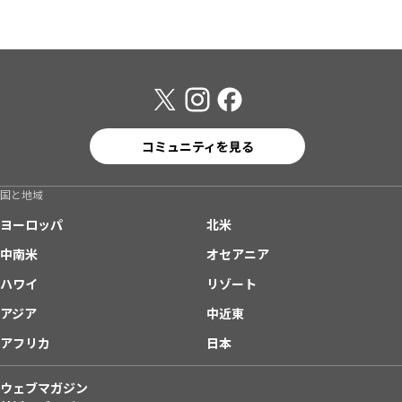
コミュニティを見る
国と地域
ヨーロッパ
北米
中南米
オセアニア
ハワイ
リゾート
アジア
中近東
アフリカ
日本
ウェブマガジン