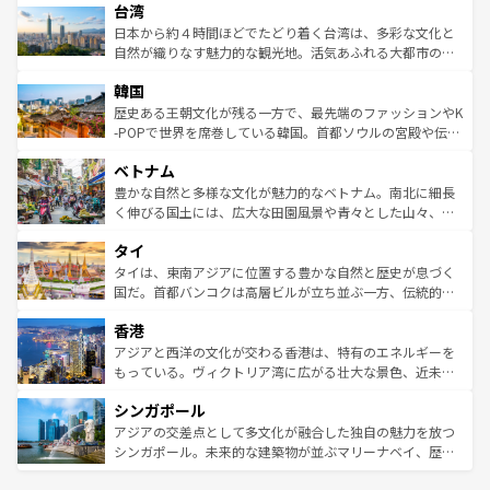
ならではの贅沢な旅のスタイルだ。 なお、新着のアメリカ
台湾
れるおもてなしの心で訪れる人々を迎えてくれるハワイの
リアリーフや大陸中央部にそびえるウルル（エアーズロッ
情報は
コンテンツ一覧
を参照してほしい。
人々、おいしいローカルフードやハワイアンミュージッ
ク）、タスマニアの美しい原生林やケアンズの熱帯雨林な
日本から約４時間ほどでたどり着く台湾は、多彩な文化と
ク、伝統的なフラダンスなど、すべてがハワイの魅力を彩
ど、見どころがたくさん。また、カフェやワイン、オージ
自然が織りなす魅力的な観光地。活気あふれる大都市の台
っている。訪れるたびに新しい発見と感動が待っているハ
ービーフなどの食文化も豊かで、美味しいものであふれて
北やノスタルジックな町並みが人気な九份（ジォウフェ
ワイを、存分に味わってほしい。 なお、新着のハワイ情報
韓国
いる。アクティビティも充実しており、サーフィンやダイ
ン）、静ひつな山岳地帯である台湾東部など、都市の喧騒
は
コンテンツ一覧
を参照してほしい。
ビング、ハイキングなど、アウトドア好きにはたまらな
と山間の静けさが共存しており、訪れる人に新しい発見と
歴史ある王朝文化が残る一方で、最先端のファッションやK
い。オーストラリアの多彩な魅力を存分に味わいつくそ
驚きをもたらしてくれる。また、奥深い台湾の食文化も魅
-POPで世界を席巻している韓国。首都ソウルの宮殿や伝統
う。 なお、新着のオーストラリア情報は
コンテンツ一覧
を
力で、夜市などの屋台グルメから高級料理、ヘルシーで美
家屋が並ぶエリアでは韓国の歴史と文化に浸ることがで
参照してほしい。
ベトナム
容にもいいと評判のスイーツなど、バラエティ豊かな料理
き、地方に足を延ばせば四季折々の自然美を楽しむことが
が味わえる。 なお、新着の台湾情報は
コンテンツ一覧
を参
できる。そして、キムチや焼肉、絶品のストリートフード
豊かな自然と多様な文化が魅力的なベトナム。南北に細長
照してほしい。
まで、さまざまな韓国料理が待っている。夜には、韓国な
く伸びる国土には、広大な田園風景や青々とした山々、世
らではのナイトライフも堪能できる。あたたかいホスピタ
界遺産に登録された壮大な自然景観が点在し、都市部では
タイ
リティに包まれながら、韓国の多彩な魅力を心ゆくまで味
急速な発展と共に伝統が息づく。ハノイの古い町並みやホ
わってみてほしい。 なお、新着の韓国情報は
コンテンツ一
ーチミン市のフランス統治時代の建物も、独特の雰囲気を
タイは、東南アジアに位置する豊かな自然と歴史が息づく
覧
を参照してほしい。
醸し出している。また、バラエティの豊かさとおいしさで
国だ。首都バンコクは高層ビルが立ち並ぶ一方、伝統的な
世界中の食通を魅了してやまないベトナム料理も魅力のひ
寺院や市場がいたるところに点在し、古きよき文化と現代
香港
とつ。フォーやバインミー、ベトナムコーヒーなどは、ぜ
の活気が交差している。北部ではチェンマイなどの山岳地
ひ現地で味わいたい。どの地域を訪れてもあたたかい人々
帯で自然と触れ合い、南部ではプーケットやクラビの美し
アジアと西洋の文化が交わる香港は、特有のエネルギーを
が旅行者を迎えてくれるので、きっと忘れられない旅にな
いビーチでリゾート気分を楽しむことができる。タイ料理
もっている。ヴィクトリア湾に広がる壮大な景色、近未来
るはずだ。 なお、新着のベトナム情報は
コンテンツ一覧
を
は世界的に有名で、屋台から高級レストランまで味覚を刺
的なアートスポット、そして歴史と現代が融合した町並
参照してほしい。
シンガポール
激する。気候は一年中温暖で、どの季節にも異なる楽しみ
み、どこを訪れても感動するはず。観光スポットが密集し
が待っている。親しみやすいタイの人々、仏教を中心とし
ており、効率よく見どころを回れるのも魅力。息をのむよ
アジアの交差点として多文化が融合した独自の魅力を放つ
た文化、そして多様な観光資源が、訪れる旅人を魅了し続
うな絶景から文化的な体験まで、香港を存分に楽しみ尽く
シンガポール。未来的な建築物が並ぶマリーナベイ、歴史
ける。 なお、新着のタイ情報は
コンテンツ一覧
を参照して
そう。 なお、新着の香港情報は
コンテンツ一覧
を参照して
と伝統を感じられるエスニックタウン、多数の緑豊かな公
ほしい。
ほしい。