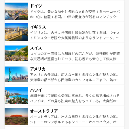
といった象徴的なスポットから、田舎町の古風な美しさま
せる。地方によって風土や気候が異なるスペインはその個
ドイツ
で、幅広い魅力が詰まっている。華麗な宮殿、歴史的な大
性で訪れる人を魅了する。 なお、新着のスペイン情報は
コ
聖堂、美しいビーチ、そして豊かな自然が、訪れる者を心
ドイツは、豊かな歴史と多彩な文化が交差するヨーロッパ
ンテンツ一覧
を参照してほしい。
から魅了する。また、フランスは美食の国としても知ら
の中心に位置する国。中世の街並みが残るロマンチック街
れ、フランス料理はユネスコ無形文化遺産にも登録されて
道から、未来を先取りするようなモダンな都市まで多様な
イギリス
いる。シャンパンの発祥地であるランス、プロヴァンスの
顔を持つこの国は、どこを歩いても飽きることがない。ベ
香り高いラベンダー畑など、多彩な楽しみ方が可能だ。さ
ルリンの文化的活気、バイエルン州のアルプスの絶景、そ
イギリスは、古きよき伝統と最先端が共存する国。ウェス
らに、パリ以外の地域にも魅力が溢れており、どの街角に
してライン川沿いのワイン畑といった風景は必見。ビール
トミンスター寺院や大英博物館のようなランドマーク、歴
も豊かな歴史と文化が息づいている。パリ以外の個性あふ
とソーセージを味わいながら地元の人と過ごす楽しい時間
史ある大学都市、美しい丘陵地帯や牧歌的な風景など、エ
れる地方に足を運ぶとそれぞれで全く異なる文化を体験で
スイス
は、お酒好きな人にはぜひ体験してほしい。 なお、新着の
リアごとに異なる魅力がある。また、優雅なアフタヌーン
きるだろう。 なお、新着のフランス情報は
コンテンツ一覧
ドイツ情報は
コンテンツ一覧
を参照してほしい。
ティー、ビール好きにはたまらない英国パブ、サッカー観
スイスの国土面積は九州ほどの広さだが、運行時刻が正確
を参照してほしい。
戦など、本場だからこそできる体験も豊富。イギリスを旅
な交通網が整備されており、初心者でも安心して個人旅行
して楽しみつくそう。 なお、新着のイギリス情報は
コンテ
を楽しめる。日本同様に時刻表どおりの旅が可能だ。中世
アメリカ
ンツ一覧
を参照してほしい。
の建物がそのまま残る町や、スイスならではのユニークな
博物館もあり、アルプス観光だけでなく町歩きも満喫する
アメリカ合衆国は、広大な土地と多様な文化が魅力の国。
ことができる。国民の所得が高いため物価も高いが、旅行
東海岸の都市部から西海岸のカリフォルニアまで、訪れる
者向けの交通パス提供のサービスもあり、うまく活用すれ
場所ごとに異なる風景と体験が待っている。ニューヨーク
ハワイ
ば市内交通費無料で観光を楽しむこともできる。 なお、新
のような巨大都市は、観光、ショッピング、エンターテイ
着のスイス情報は
コンテンツ一覧
を参照してほしい。
ンメントが詰まった刺激的なスポットだ。一方、アメリカ
年間を通じて温暖な気候に恵まれ、多くの島で構成される
西部には大自然が広がり、グランドキャニオンやイエロー
ハワイは、どの島も独自の魅力をもっている。大自然の神
ストーン国立公園といった絶景が堪能できる。さらに、南
秘を感じたいなら、火山が生み出した壮大な景観を誇るハ
オーストラリア
部のニューオーリンズでは、音楽と美食が融合した独特の
ワイ島は見逃せない。また、定番の観光地といえばオアフ
文化が魅力。旅行者はアメリカの各地域で異なる魅力を楽
島だが、静かな自然を求めるならマウイ島やカウアイ島が
オーストラリアは、壮大な自然と多様な文化が魅力の国。
しみながら、その多様性と豊かな歴史を感じることができ
おすすめ。エメラルドグリーンに輝く海をはじめ、豊かな
シドニーのシンボルであるシドニー・オペラハウス、オー
るだろう。車でのロードトリップや列車の旅も、アメリカ
文化や歴史が息づいている。「アロハスピリット」と呼ば
ストラリア東海岸北部に広がる大サンゴ礁地帯グレートバ