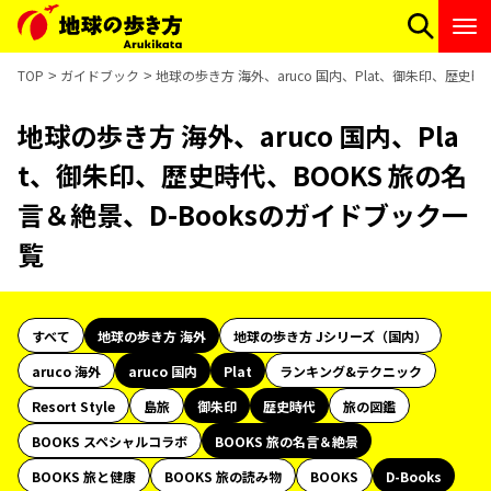
TOP
ガイドブック
地球の歩き方 海外、aruco 国内、Plat、御朱印、歴史時
地球の歩き方 海外、aruco 国内、Pla
t、御朱印、歴史時代、BOOKS 旅の名
言＆絶景、D-Booksのガイドブック一
覧
すべて
地球の歩き方 海外
地球の歩き方 Jシリーズ（国内）
aruco 海外
aruco 国内
Plat
ランキング&テクニック
Resort Style
島旅
御朱印
歴史時代
旅の図鑑
BOOKS スペシャルコラボ
BOOKS 旅の名言＆絶景
BOOKS 旅と健康
BOOKS 旅の読み物
BOOKS
D-Books