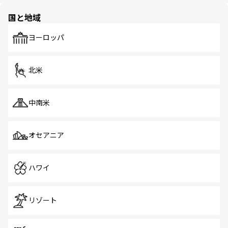
園や自然保護区など、自然が調和した近代的な景観と文化
の多様性あふれるカラフルな町は、どこを歩いても新しい
国と地域
発見がある。さらに、治安のよさや充実した公共交通機関
も、旅行者にとっては魅力的なポイント。グルメも豊富
で、ホーカーズは地元の風情を楽しめる外せないスポット
ヨーロッパ
だ。訪れる人を飽きさせないシンガポールで、多様な魅力
を体感しよう。 なお、新着のシンガポール情報は
コンテン
ツ一覧
を参照してほしい。
北米
中南米
オセアニア
ハワイ
リゾート