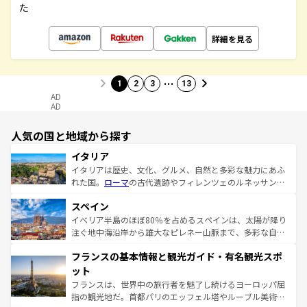
た
詳細を見る
…
1
2
3
13
AD
AD
人気の国と地域から探す
イタリア
イタリアは歴史、文化、グルメ、自然と多彩な魅力にあふ
れた国。
ローマ
の古代遺跡やフィレンツェのルネッサンス
美術、ヴェネツィアの運河など、歴史あるスポットはもち
スペイン
ろん、トスカーナの美しい田園風景やアマルフィ海岸の絶
景など、自然景観も見逃せない。観光の合間には、本場の
イベリア半島のほぼ80％を占めるスペインは、太陽が降り
ピザやパスタなど、絶品のイタリア料理を堪能することも
注ぐ地中海沿岸から雄大なピレネー山脈まで、多彩な自然
できる。朝目覚めてから夜眠るまで、すべての瞬間を楽し
と文化が詰まったヨーロッパ屈指の旅行先だ。多様な地域
フランスの基本情報と観光ガイド・有名観光スポ
ませてくれるイタリアで、忘れられない旅をしてみよう！
文化が根付くこの国では、情熱的なフラメンコ、熱気あふ
なお、新着のイタリア情報は
コンテンツ一覧
を参照してほ
れる闘牛、そして美味しいタパスが生活の一部となってい
ット
しい。
る。首都マドリードの洗練された雰囲気や、バルセロナの
フランスは、世界中の旅行者を魅了し続けるヨーロッパ屈
アートに溢れた街角から、地方では古代ローマ遺跡や中世
指の観光地だ。首都パリのエッフェル塔やルーブル美術館
の城塞都市、穏やかなビーチリゾートまで多彩な表情を見