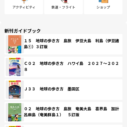
アクティビティ
鉄道・フライト
ショップ
新刊ガイドブック
１５ 地球の歩き方 島旅 伊豆大島 利島（伊豆諸
島①）３訂版
Ｃ０２ 地球の歩き方 ハワイ島 ２０２７～２０２
８
Ｊ３３ 地球の歩き方 墨田区
０２ 地球の歩き方 島旅 奄美大島 喜界島 加計
呂麻島（奄美群島１） ５訂版