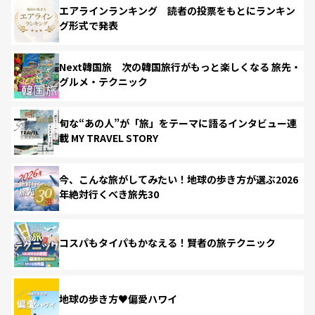
エアラインランキング 読者の投票をもとにランキン
グ形式で発表
Next韓国旅 次の韓国旅行がもっと楽しくなる 旅先・
グルメ・テクニック
旬な“あの人”が「旅」をテーマに語るインタビュー連
載 MY TRAVEL STORY
今、こんな旅がしてみたい！地球の歩き方が選ぶ2026
年絶対行くべき旅先30
コスパもタイパもかなえる！賢者の旅テクニック
地球の歩き方♥偏愛ハワイ