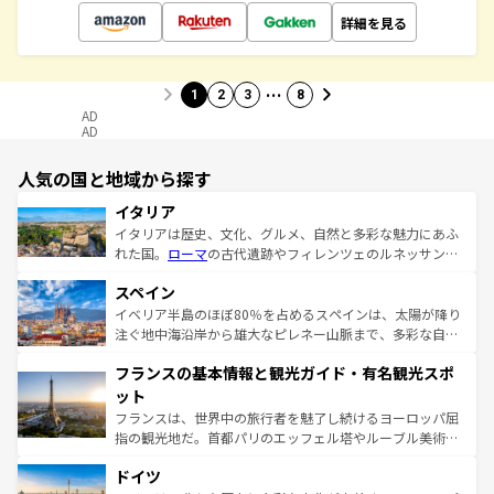
詳細を見る
…
1
2
3
8
AD
AD
人気の国と地域から探す
イタリア
イタリアは歴史、文化、グルメ、自然と多彩な魅力にあふ
れた国。
ローマ
の古代遺跡やフィレンツェのルネッサンス
美術、ヴェネツィアの運河など、歴史あるスポットはもち
スペイン
ろん、トスカーナの美しい田園風景やアマルフィ海岸の絶
景など、自然景観も見逃せない。観光の合間には、本場の
イベリア半島のほぼ80％を占めるスペインは、太陽が降り
ピザやパスタなど、絶品のイタリア料理を堪能することも
注ぐ地中海沿岸から雄大なピレネー山脈まで、多彩な自然
できる。朝目覚めてから夜眠るまで、すべての瞬間を楽し
と文化が詰まったヨーロッパ屈指の旅行先だ。多様な地域
フランスの基本情報と観光ガイド・有名観光スポ
ませてくれるイタリアで、忘れられない旅をしてみよう！
文化が根付くこの国では、情熱的なフラメンコ、熱気あふ
なお、新着のイタリア情報は
コンテンツ一覧
を参照してほ
れる闘牛、そして美味しいタパスが生活の一部となってい
ット
しい。
る。首都マドリードの洗練された雰囲気や、バルセロナの
フランスは、世界中の旅行者を魅了し続けるヨーロッパ屈
アートに溢れた街角から、地方では古代ローマ遺跡や中世
指の観光地だ。首都パリのエッフェル塔やルーブル美術館
の城塞都市、穏やかなビーチリゾートまで多彩な表情を見
といった象徴的なスポットから、田舎町の古風な美しさま
せる。地方によって風土や気候が異なるスペインはその個
ドイツ
で、幅広い魅力が詰まっている。華麗な宮殿、歴史的な大
性で訪れる人を魅了する。 なお、新着のスペイン情報は
コ