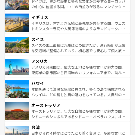
聖堂、美しいビーチ、そして豊かな自然が、訪れる者を心
ドイツは、豊かな歴史と多彩な文化が交差するヨーロッパ
ンテンツ一覧
を参照してほしい。
から魅了する。また、フランスは美食の国としても知ら
の中心に位置する国。中世の街並みが残るロマンチック街
れ、フランス料理はユネスコ無形文化遺産にも登録されて
道から、未来を先取りするようなモダンな都市まで多様な
イギリス
いる。シャンパンの発祥地であるランス、プロヴァンスの
顔を持つこの国は、どこを歩いても飽きることがない。ベ
香り高いラベンダー畑など、多彩な楽しみ方が可能だ。さ
ルリンの文化的活気、バイエルン州のアルプスの絶景、そ
イギリスは、古きよき伝統と最先端が共存する国。ウェス
らに、パリ以外の地域にも魅力が溢れており、どの街角に
してライン川沿いのワイン畑といった風景は必見。ビール
トミンスター寺院や大英博物館のようなランドマーク、歴
も豊かな歴史と文化が息づいている。パリ以外の個性あふ
とソーセージを味わいながら地元の人と過ごす楽しい時間
史ある大学都市、美しい丘陵地帯や牧歌的な風景など、エ
れる地方に足を運ぶとそれぞれで全く異なる文化を体験で
スイス
は、お酒好きな人にはぜひ体験してほしい。 なお、新着の
リアごとに異なる魅力がある。また、優雅なアフタヌーン
きるだろう。 なお、新着のフランス情報は
コンテンツ一覧
ドイツ情報は
コンテンツ一覧
を参照してほしい。
ティー、ビール好きにはたまらない英国パブ、サッカー観
スイスの国土面積は九州ほどの広さだが、運行時刻が正確
を参照してほしい。
戦など、本場だからこそできる体験も豊富。イギリスを旅
な交通網が整備されており、初心者でも安心して個人旅行
して楽しみつくそう。 なお、新着のイギリス情報は
コンテ
を楽しめる。日本同様に時刻表どおりの旅が可能だ。中世
アメリカ
ンツ一覧
を参照してほしい。
の建物がそのまま残る町や、スイスならではのユニークな
博物館もあり、アルプス観光だけでなく町歩きも満喫する
アメリカ合衆国は、広大な土地と多様な文化が魅力の国。
ことができる。国民の所得が高いため物価も高いが、旅行
東海岸の都市部から西海岸のカリフォルニアまで、訪れる
者向けの交通パス提供のサービスもあり、うまく活用すれ
場所ごとに異なる風景と体験が待っている。ニューヨーク
ハワイ
ば市内交通費無料で観光を楽しむこともできる。 なお、新
のような巨大都市は、観光、ショッピング、エンターテイ
着のスイス情報は
コンテンツ一覧
を参照してほしい。
ンメントが詰まった刺激的なスポットだ。一方、アメリカ
年間を通じて温暖な気候に恵まれ、多くの島で構成される
西部には大自然が広がり、グランドキャニオンやイエロー
ハワイは、どの島も独自の魅力をもっている。大自然の神
ストーン国立公園といった絶景が堪能できる。さらに、南
秘を感じたいなら、火山が生み出した壮大な景観を誇るハ
オーストラリア
部のニューオーリンズでは、音楽と美食が融合した独特の
ワイ島は見逃せない。また、定番の観光地といえばオアフ
文化が魅力。旅行者はアメリカの各地域で異なる魅力を楽
島だが、静かな自然を求めるならマウイ島やカウアイ島が
オーストラリアは、壮大な自然と多様な文化が魅力の国。
しみながら、その多様性と豊かな歴史を感じることができ
おすすめ。エメラルドグリーンに輝く海をはじめ、豊かな
シドニーのシンボルであるシドニー・オペラハウス、オー
るだろう。車でのロードトリップや列車の旅も、アメリカ
文化や歴史が息づいている。「アロハスピリット」と呼ば
ストラリア東海岸北部に広がる大サンゴ礁地帯グレートバ
ならではの贅沢な旅のスタイルだ。 なお、新着のアメリカ
台湾
れるおもてなしの心で訪れる人々を迎えてくれるハワイの
リアリーフや大陸中央部にそびえるウルル（エアーズロッ
情報は
コンテンツ一覧
を参照してほしい。
人々、おいしいローカルフードやハワイアンミュージッ
ク）、タスマニアの美しい原生林やケアンズの熱帯雨林な
日本から約４時間ほどでたどり着く台湾は、多彩な文化と