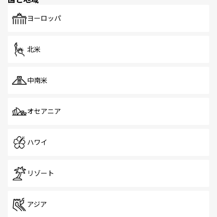
発見がある。さらに、治安のよさや充実した公共交通機関
も、旅行者にとっては魅力的なポイント。グルメも豊富
で、ホーカーズは地元の風情を楽しめる外せないスポット
ヨーロッパ
だ。訪れる人を飽きさせないシンガポールで、多様な魅力
を体感しよう。 なお、新着のシンガポール情報は
コンテン
ツ一覧
を参照してほしい。
北米
中南米
オセアニア
ハワイ
リゾート
アジア