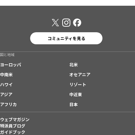
コミュニティを見る
国と地域
ヨーロッパ
北米
中南米
オセアニア
ハワイ
リゾート
アジア
中近東
アフリカ
日本
ウェブマガジン
特派員ブログ
ガイドブック