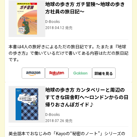
地球の歩き方 ガチ冒険～地球の歩き
方社員の旅日記～
D-Books
2018.04.12 発売
本書は4人の旅好きによるただの旅日記です。たまたま『地球
の歩き方』で働いているだけで書いてある内容はただの旅日記
です。
詳細を見る
地球の歩き方 カンタベリーと周辺の
すてきな田舎町へ～ロンドンからの日
帰りおさんぽガイド♪
D-Books
2018.07.26 発売
英会話本でおなじみの「Kayoの“秘密のノート”」シリーズの