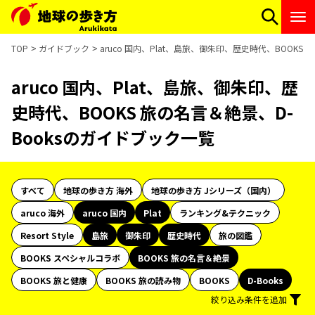
TOP
ガイドブック
aruco 国内、Plat、島旅、御朱印、歴史時代、BOOKS
aruco 国内、Plat、島旅、御朱印、歴
史時代、BOOKS 旅の名言＆絶景、D-
Booksのガイドブック一覧
すべて
地球の歩き方 海外
地球の歩き方 Jシリーズ（国内）
aruco 海外
aruco 国内
Plat
ランキング&テクニック
Resort Style
島旅
御朱印
歴史時代
旅の図鑑
BOOKS スペシャルコラボ
BOOKS 旅の名言＆絶景
BOOKS 旅と健康
BOOKS 旅の読み物
BOOKS
D-Books
絞り込み条件を追加