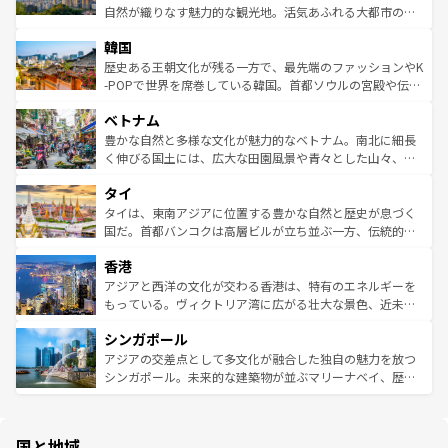
ク、伝統的なフラダンスなど、すべてがハワイの魅力を彩
ど、見どころがたくさん。また、カフェやワイン、オージ
自然が織りなす魅力的な観光地。活気あふれる大都市の台
っている。訪れるたびに新しい発見と感動が待っているハ
ービーフなどの食文化も豊かで、美味しいものであふれて
北やノスタルジックな町並みが人気な九份（ジォウフェ
ワイを、存分に味わってほしい。 なお、新着のハワイ情報
韓国
いる。アクティビティも充実しており、サーフィンやダイ
ン）、静ひつな山岳地帯である台湾東部など、都市の喧騒
は
コンテンツ一覧
を参照してほしい。
ビング、ハイキングなど、アウトドア好きにはたまらな
と山間の静けさが共存しており、訪れる人に新しい発見と
歴史ある王朝文化が残る一方で、最先端のファッションやK
い。オーストラリアの多彩な魅力を存分に味わいつくそ
驚きをもたらしてくれる。また、奥深い台湾の食文化も魅
-POPで世界を席巻している韓国。首都ソウルの宮殿や伝統
う。 なお、新着のオーストラリア情報は
コンテンツ一覧
を
力で、夜市などの屋台グルメから高級料理、ヘルシーで美
家屋が並ぶエリアでは韓国の歴史と文化に浸ることがで
参照してほしい。
ベトナム
容にもいいと評判のスイーツなど、バラエティ豊かな料理
き、地方に足を延ばせば四季折々の自然美を楽しむことが
が味わえる。 なお、新着の台湾情報は
コンテンツ一覧
を参
できる。そして、キムチや焼肉、絶品のストリートフード
豊かな自然と多様な文化が魅力的なベトナム。南北に細長
照してほしい。
まで、さまざまな韓国料理が待っている。夜には、韓国な
く伸びる国土には、広大な田園風景や青々とした山々、世
らではのナイトライフも堪能できる。あたたかいホスピタ
界遺産に登録された壮大な自然景観が点在し、都市部では
タイ
リティに包まれながら、韓国の多彩な魅力を心ゆくまで味
急速な発展と共に伝統が息づく。ハノイの古い町並みやホ
わってみてほしい。 なお、新着の韓国情報は
コンテンツ一
ーチミン市のフランス統治時代の建物も、独特の雰囲気を
タイは、東南アジアに位置する豊かな自然と歴史が息づく
覧
を参照してほしい。
醸し出している。また、バラエティの豊かさとおいしさで
国だ。首都バンコクは高層ビルが立ち並ぶ一方、伝統的な
世界中の食通を魅了してやまないベトナム料理も魅力のひ
寺院や市場がいたるところに点在し、古きよき文化と現代
香港
とつ。フォーやバインミー、ベトナムコーヒーなどは、ぜ
の活気が交差している。北部ではチェンマイなどの山岳地
ひ現地で味わいたい。どの地域を訪れてもあたたかい人々
帯で自然と触れ合い、南部ではプーケットやクラビの美し
アジアと西洋の文化が交わる香港は、特有のエネルギーを
が旅行者を迎えてくれるので、きっと忘れられない旅にな
いビーチでリゾート気分を楽しむことができる。タイ料理
もっている。ヴィクトリア湾に広がる壮大な景色、近未来
るはずだ。 なお、新着のベトナム情報は
コンテンツ一覧
を
は世界的に有名で、屋台から高級レストランまで味覚を刺
的なアートスポット、そして歴史と現代が融合した町並
参照してほしい。
シンガポール
激する。気候は一年中温暖で、どの季節にも異なる楽しみ
み、どこを訪れても感動するはず。観光スポットが密集し
が待っている。親しみやすいタイの人々、仏教を中心とし
ており、効率よく見どころを回れるのも魅力。息をのむよ
アジアの交差点として多文化が融合した独自の魅力を放つ
た文化、そして多様な観光資源が、訪れる旅人を魅了し続
うな絶景から文化的な体験まで、香港を存分に楽しみ尽く
シンガポール。未来的な建築物が並ぶマリーナベイ、歴史
ける。 なお、新着のタイ情報は
コンテンツ一覧
を参照して
そう。 なお、新着の香港情報は
コンテンツ一覧
を参照して
と伝統を感じられるエスニックタウン、多数の緑豊かな公
ほしい。
ほしい。
園や自然保護区など、自然が調和した近代的な景観と文化
の多様性あふれるカラフルな町は、どこを歩いても新しい
国と地域