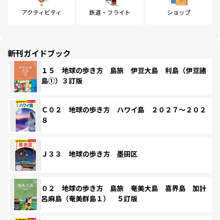
アクティビティ
鉄道・フライト
ショップ
新刊ガイドブック
１５ 地球の歩き方 島旅 伊豆大島 利島（伊豆諸
島①）３訂版
Ｃ０２ 地球の歩き方 ハワイ島 ２０２７～２０２
８
Ｊ３３ 地球の歩き方 墨田区
０２ 地球の歩き方 島旅 奄美大島 喜界島 加計
呂麻島（奄美群島１） ５訂版