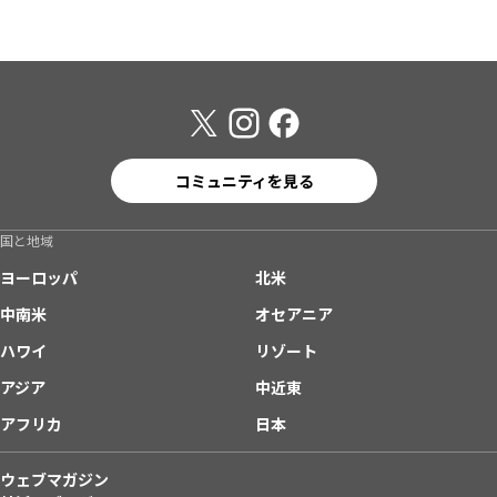
コミュニティを見る
国と地域
ヨーロッパ
北米
中南米
オセアニア
ハワイ
リゾート
アジア
中近東
アフリカ
日本
ウェブマガジン