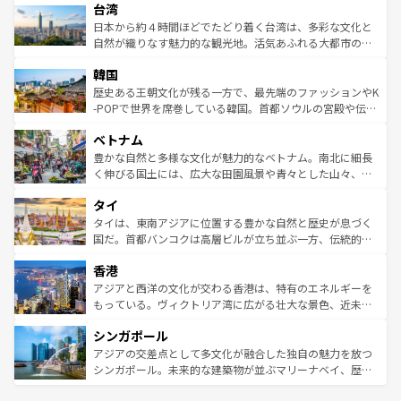
ならではの贅沢な旅のスタイルだ。 なお、新着のアメリカ
台湾
れるおもてなしの心で訪れる人々を迎えてくれるハワイの
リアリーフや大陸中央部にそびえるウルル（エアーズロッ
情報は
コンテンツ一覧
を参照してほしい。
人々、おいしいローカルフードやハワイアンミュージッ
ク）、タスマニアの美しい原生林やケアンズの熱帯雨林な
日本から約４時間ほどでたどり着く台湾は、多彩な文化と
ク、伝統的なフラダンスなど、すべてがハワイの魅力を彩
ど、見どころがたくさん。また、カフェやワイン、オージ
自然が織りなす魅力的な観光地。活気あふれる大都市の台
っている。訪れるたびに新しい発見と感動が待っているハ
ービーフなどの食文化も豊かで、美味しいものであふれて
北やノスタルジックな町並みが人気な九份（ジォウフェ
ワイを、存分に味わってほしい。 なお、新着のハワイ情報
韓国
いる。アクティビティも充実しており、サーフィンやダイ
ン）、静ひつな山岳地帯である台湾東部など、都市の喧騒
は
コンテンツ一覧
を参照してほしい。
ビング、ハイキングなど、アウトドア好きにはたまらな
と山間の静けさが共存しており、訪れる人に新しい発見と
歴史ある王朝文化が残る一方で、最先端のファッションやK
い。オーストラリアの多彩な魅力を存分に味わいつくそ
驚きをもたらしてくれる。また、奥深い台湾の食文化も魅
-POPで世界を席巻している韓国。首都ソウルの宮殿や伝統
う。 なお、新着のオーストラリア情報は
コンテンツ一覧
を
力で、夜市などの屋台グルメから高級料理、ヘルシーで美
家屋が並ぶエリアでは韓国の歴史と文化に浸ることがで
参照してほしい。
ベトナム
容にもいいと評判のスイーツなど、バラエティ豊かな料理
き、地方に足を延ばせば四季折々の自然美を楽しむことが
が味わえる。 なお、新着の台湾情報は
コンテンツ一覧
を参
できる。そして、キムチや焼肉、絶品のストリートフード
豊かな自然と多様な文化が魅力的なベトナム。南北に細長
照してほしい。
まで、さまざまな韓国料理が待っている。夜には、韓国な
く伸びる国土には、広大な田園風景や青々とした山々、世
らではのナイトライフも堪能できる。あたたかいホスピタ
界遺産に登録された壮大な自然景観が点在し、都市部では
タイ
リティに包まれながら、韓国の多彩な魅力を心ゆくまで味
急速な発展と共に伝統が息づく。ハノイの古い町並みやホ
わってみてほしい。 なお、新着の韓国情報は
コンテンツ一
ーチミン市のフランス統治時代の建物も、独特の雰囲気を
タイは、東南アジアに位置する豊かな自然と歴史が息づく
覧
を参照してほしい。
醸し出している。また、バラエティの豊かさとおいしさで
国だ。首都バンコクは高層ビルが立ち並ぶ一方、伝統的な
世界中の食通を魅了してやまないベトナム料理も魅力のひ
寺院や市場がいたるところに点在し、古きよき文化と現代
香港
とつ。フォーやバインミー、ベトナムコーヒーなどは、ぜ
の活気が交差している。北部ではチェンマイなどの山岳地
ひ現地で味わいたい。どの地域を訪れてもあたたかい人々
帯で自然と触れ合い、南部ではプーケットやクラビの美し
アジアと西洋の文化が交わる香港は、特有のエネルギーを
が旅行者を迎えてくれるので、きっと忘れられない旅にな
いビーチでリゾート気分を楽しむことができる。タイ料理
もっている。ヴィクトリア湾に広がる壮大な景色、近未来
るはずだ。 なお、新着のベトナム情報は
コンテンツ一覧
を
は世界的に有名で、屋台から高級レストランまで味覚を刺
的なアートスポット、そして歴史と現代が融合した町並
参照してほしい。
シンガポール
激する。気候は一年中温暖で、どの季節にも異なる楽しみ
み、どこを訪れても感動するはず。観光スポットが密集し
が待っている。親しみやすいタイの人々、仏教を中心とし
ており、効率よく見どころを回れるのも魅力。息をのむよ
アジアの交差点として多文化が融合した独自の魅力を放つ
た文化、そして多様な観光資源が、訪れる旅人を魅了し続
うな絶景から文化的な体験まで、香港を存分に楽しみ尽く
シンガポール。未来的な建築物が並ぶマリーナベイ、歴史
ける。 なお、新着のタイ情報は
コンテンツ一覧
を参照して
そう。 なお、新着の香港情報は
コンテンツ一覧
を参照して
と伝統を感じられるエスニックタウン、多数の緑豊かな公
ほしい。
ほしい。