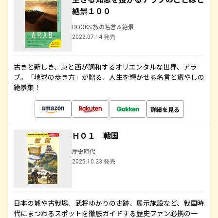
絶景１００
BOOKS 旅の名言＆絶景
2022.07.14 発売
古きと新しき、東と西が調和するオリエンタルな世界、アラ
ブ。「地球の歩き方」が贈る、人生を輝かせる名言と癒やしの
絶景集！
詳細を見る
Ｈ０１ 戦国
歴史時代
2025.10.23 発売
日本の城や古戦場、武将ゆかりの史跡、展示施設など、戦国時
代にまつわるスポットを徹底ガイドする歴史ファン必携の一