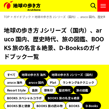
TOP
ガイドブック
地球の歩き方 Jシリーズ（国内）、aruco 国内、歴史時代
地球の歩き方 Jシリーズ（国内）、ar
uco 国内、歴史時代、旅の図鑑、BOO
KS 旅の名言＆絶景、D-Booksのガイ
ドブック一覧
すべて
地球の歩き方 海外
地球の歩き方 Jシリーズ（国内）
aruco 海外
aruco 国内
Plat
ランキング&テクニック
Resort Style
島旅
御朱印
歴史時代
旅の図鑑
BOOKS スペシャルコラボ
BOOKS 旅の名言＆絶景
BOOKS 旅と健康
BOOKS 旅の読み物
BOOKS
D-Books