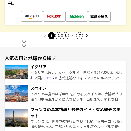
冊。
詳細を見る
…
1
2
3
7
AD
AD
人気の国と地域から探す
イタリア
イタリアは歴史、文化、グルメ、自然と多彩な魅力にあふ
れた国。
ローマ
の古代遺跡やフィレンツェのルネッサンス
美術、ヴェネツィアの運河など、歴史あるスポットはもち
スペイン
ろん、トスカーナの美しい田園風景やアマルフィ海岸の絶
景など、自然景観も見逃せない。観光の合間には、本場の
イベリア半島のほぼ80％を占めるスペインは、太陽が降り
ピザやパスタなど、絶品のイタリア料理を堪能することも
注ぐ地中海沿岸から雄大なピレネー山脈まで、多彩な自然
できる。朝目覚めてから夜眠るまで、すべての瞬間を楽し
と文化が詰まったヨーロッパ屈指の旅行先だ。多様な地域
フランスの基本情報と観光ガイド・有名観光スポ
ませてくれるイタリアで、忘れられない旅をしてみよう！
文化が根付くこの国では、情熱的なフラメンコ、熱気あふ
なお、新着のイタリア情報は
コンテンツ一覧
を参照してほ
れる闘牛、そして美味しいタパスが生活の一部となってい
ット
しい。
る。首都マドリードの洗練された雰囲気や、バルセロナの
フランスは、世界中の旅行者を魅了し続けるヨーロッパ屈
アートに溢れた街角から、地方では古代ローマ遺跡や中世
指の観光地だ。首都パリのエッフェル塔やルーブル美術館
の城塞都市、穏やかなビーチリゾートまで多彩な表情を見