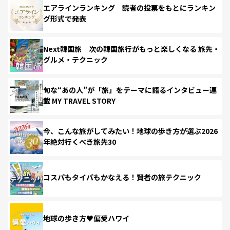
エアラインランキング 読者の投票をもとにランキン
グ形式で発表
Next韓国旅 次の韓国旅行がもっと楽しくなる 旅先・
グルメ・テクニック
旬な“あの人”が「旅」をテーマに語るインタビュー連
載 MY TRAVEL STORY
今、こんな旅がしてみたい！地球の歩き方が選ぶ2026
年絶対行くべき旅先30
コスパもタイパもかなえる！賢者の旅テクニック
地球の歩き方♥偏愛ハワイ