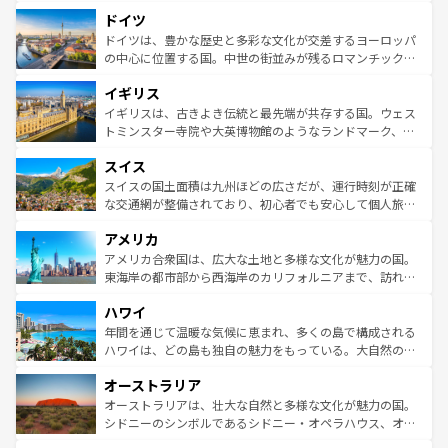
といった象徴的なスポットから、田舎町の古風な美しさま
せる。地方によって風土や気候が異なるスペインはその個
ドイツ
で、幅広い魅力が詰まっている。華麗な宮殿、歴史的な大
性で訪れる人を魅了する。 なお、新着のスペイン情報は
コ
聖堂、美しいビーチ、そして豊かな自然が、訪れる者を心
ドイツは、豊かな歴史と多彩な文化が交差するヨーロッパ
ンテンツ一覧
を参照してほしい。
から魅了する。また、フランスは美食の国としても知ら
の中心に位置する国。中世の街並みが残るロマンチック街
れ、フランス料理はユネスコ無形文化遺産にも登録されて
道から、未来を先取りするようなモダンな都市まで多様な
イギリス
いる。シャンパンの発祥地であるランス、プロヴァンスの
顔を持つこの国は、どこを歩いても飽きることがない。ベ
香り高いラベンダー畑など、多彩な楽しみ方が可能だ。さ
ルリンの文化的活気、バイエルン州のアルプスの絶景、そ
イギリスは、古きよき伝統と最先端が共存する国。ウェス
らに、パリ以外の地域にも魅力が溢れており、どの街角に
してライン川沿いのワイン畑といった風景は必見。ビール
トミンスター寺院や大英博物館のようなランドマーク、歴
も豊かな歴史と文化が息づいている。パリ以外の個性あふ
とソーセージを味わいながら地元の人と過ごす楽しい時間
史ある大学都市、美しい丘陵地帯や牧歌的な風景など、エ
れる地方に足を運ぶとそれぞれで全く異なる文化を体験で
スイス
は、お酒好きな人にはぜひ体験してほしい。 なお、新着の
リアごとに異なる魅力がある。また、優雅なアフタヌーン
きるだろう。 なお、新着のフランス情報は
コンテンツ一覧
ドイツ情報は
コンテンツ一覧
を参照してほしい。
ティー、ビール好きにはたまらない英国パブ、サッカー観
スイスの国土面積は九州ほどの広さだが、運行時刻が正確
を参照してほしい。
戦など、本場だからこそできる体験も豊富。イギリスを旅
な交通網が整備されており、初心者でも安心して個人旅行
して楽しみつくそう。 なお、新着のイギリス情報は
コンテ
を楽しめる。日本同様に時刻表どおりの旅が可能だ。中世
アメリカ
ンツ一覧
を参照してほしい。
の建物がそのまま残る町や、スイスならではのユニークな
博物館もあり、アルプス観光だけでなく町歩きも満喫する
アメリカ合衆国は、広大な土地と多様な文化が魅力の国。
ことができる。国民の所得が高いため物価も高いが、旅行
東海岸の都市部から西海岸のカリフォルニアまで、訪れる
者向けの交通パス提供のサービスもあり、うまく活用すれ
場所ごとに異なる風景と体験が待っている。ニューヨーク
ハワイ
ば市内交通費無料で観光を楽しむこともできる。 なお、新
のような巨大都市は、観光、ショッピング、エンターテイ
着のスイス情報は
コンテンツ一覧
を参照してほしい。
ンメントが詰まった刺激的なスポットだ。一方、アメリカ
年間を通じて温暖な気候に恵まれ、多くの島で構成される
西部には大自然が広がり、グランドキャニオンやイエロー
ハワイは、どの島も独自の魅力をもっている。大自然の神
ストーン国立公園といった絶景が堪能できる。さらに、南
秘を感じたいなら、火山が生み出した壮大な景観を誇るハ
オーストラリア
部のニューオーリンズでは、音楽と美食が融合した独特の
ワイ島は見逃せない。また、定番の観光地といえばオアフ
文化が魅力。旅行者はアメリカの各地域で異なる魅力を楽
島だが、静かな自然を求めるならマウイ島やカウアイ島が
オーストラリアは、壮大な自然と多様な文化が魅力の国。
しみながら、その多様性と豊かな歴史を感じることができ
おすすめ。エメラルドグリーンに輝く海をはじめ、豊かな
シドニーのシンボルであるシドニー・オペラハウス、オー
るだろう。車でのロードトリップや列車の旅も、アメリカ
文化や歴史が息づいている。「アロハスピリット」と呼ば
ストラリア東海岸北部に広がる大サンゴ礁地帯グレートバ