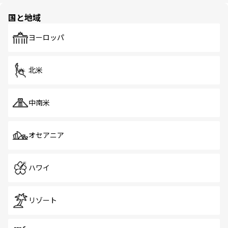
園や自然保護区など、自然が調和した近代的な景観と文化
の多様性あふれるカラフルな町は、どこを歩いても新しい
国と地域
発見がある。さらに、治安のよさや充実した公共交通機関
も、旅行者にとっては魅力的なポイント。グルメも豊富
で、ホーカーズは地元の風情を楽しめる外せないスポット
ヨーロッパ
だ。訪れる人を飽きさせないシンガポールで、多様な魅力
を体感しよう。 なお、新着のシンガポール情報は
コンテン
ツ一覧
を参照してほしい。
北米
中南米
オセアニア
ハワイ
リゾート