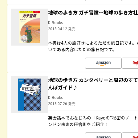
地球の歩き方 ガチ冒険～地球の歩き方
D-Books
2018.04.12 発売
本書は4人の旅好きによるただの旅日記です。
いてある内容はただの旅日記です。
地球の歩き方 カンタベリーと周辺のす
んぽガイド♪
D-Books
2018.07.26 発売
英会話本でおなじみの「Kayoの“秘密のノー
ンドン南東の田舎町をご紹介！