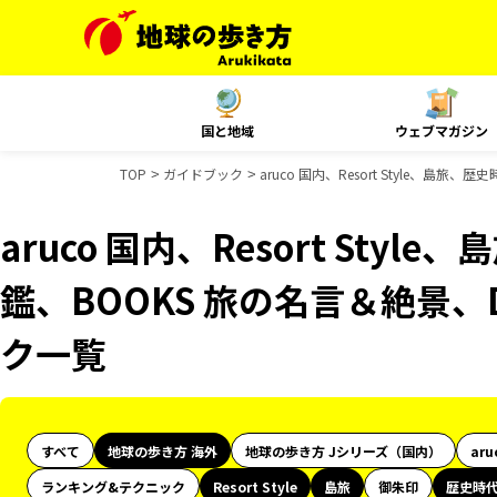
国と地域
ウェブマガジン
TOP
ガイドブック
aruco 国内、Resort Style、島
aruco 国内、Resort Sty
鑑、BOOKS 旅の名言＆絶景、D
ク一覧
すべて
地球の歩き方 海外
地球の歩き方 Jシリーズ（国内）
aru
ランキング&テクニック
Resort Style
島旅
御朱印
歴史時