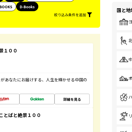
BOOKS
D-Books
国と地
絞り込み条件を追加
景１００
」があなたにお届けする、人生を輝かせる中国の
詳細を見る
ことばと絶景１００