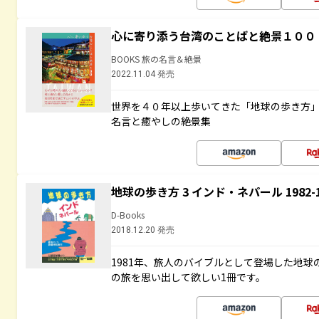
心に寄り添う台湾のことばと絶景１００
BOOKS 旅の名言＆絶景
2022.11.04 発売
世界を４０年以上歩いてきた「地球の歩き方
名言と癒やしの絶景集
地球の歩き方 3 インド・ネパール 1982
D-Books
2018.12.20 発売
1981年、旅人のバイブルとして登場した地
の旅を思い出して欲しい1冊です。