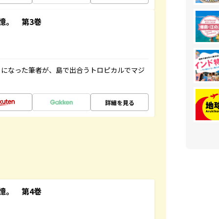
憶。 第3巻
とになった筆者が、島で出合うトロピカルでマジ
詳細を見る
憶。 第4巻