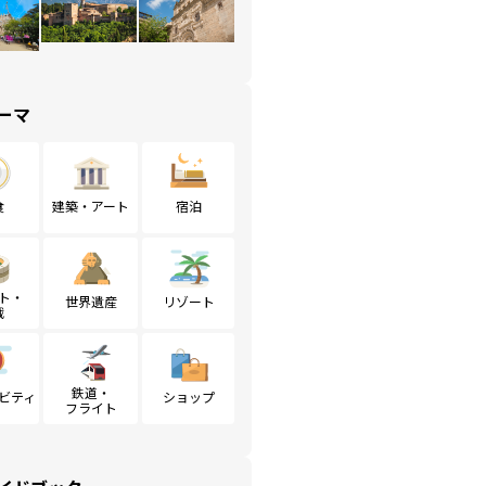
ーマ
食
建築・アート
宿泊
ト・
世界遺産
リゾート
戦
鉄道・
ビティ
ショップ
フライト