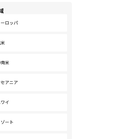
域
ヨーロッパ
北米
中南米
オセアニア
ハワイ
リゾート