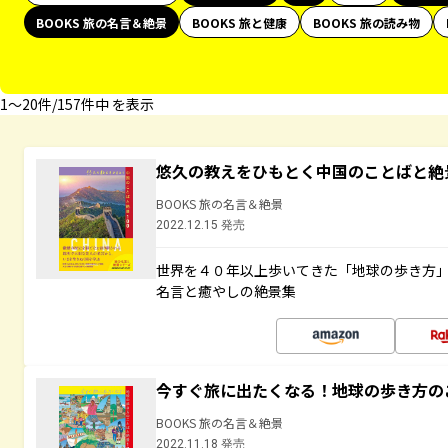
BOOKS 旅の名言＆絶景
BOOKS 旅と健康
BOOKS 旅の読み物
1〜20件/157件中 を表示
悠久の教えをひもとく中国のことばと絶
BOOKS 旅の名言＆絶景
2022.12.15 発売
世界を４０年以上歩いてきた「地球の歩き方
名言と癒やしの絶景集
今すぐ旅に出たくなる！地球の歩き方の
BOOKS 旅の名言＆絶景
2022.11.18 発売