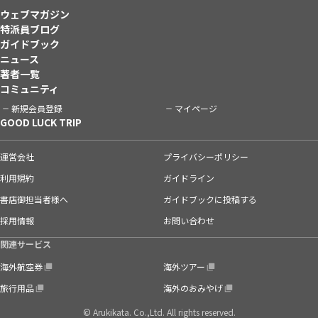
ウェブマガジン
特派員ブログ
ガイドブック
ニュース
著者一覧
コミュニティ
新規会員登録
マイページ
GOOD LUCK TRIP
運営会社
プライバシーポリシー
利用規約
ガイドライン
書店御担当者様へ
ガイドブックに投稿する
採用情報
お問い合わせ
関連サービス
海外航空券
海外ツアー
旅行用品
海外のおみやげ
© Arukikata. Co.,Ltd. All rights reserved.