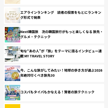
エアラインランキング 読者の投票をもとにランキン
グ形式で発表
Next韓国旅 次の韓国旅行がもっと楽しくなる 旅先・
グルメ・テクニック
旬な“あの人”が「旅」をテーマに語るインタビュー連
載 MY TRAVEL STORY
今、こんな旅がしてみたい！地球の歩き方が選ぶ2026
年絶対行くべき旅先30
コスパもタイパもかなえる！賢者の旅テクニック