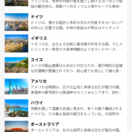
フランスは、世界中の旅行者を魅了し続けるヨーロッパ屈
アートに溢れた街角から、地方では古代ローマ遺跡や中世
指の観光地だ。首都パリのエッフェル塔やルーブル美術館
の城塞都市、穏やかなビーチリゾートまで多彩な表情を見
といった象徴的なスポットから、田舎町の古風な美しさま
せる。地方によって風土や気候が異なるスペインはその個
ドイツ
で、幅広い魅力が詰まっている。華麗な宮殿、歴史的な大
性で訪れる人を魅了する。 なお、新着のスペイン情報は
コ
聖堂、美しいビーチ、そして豊かな自然が、訪れる者を心
ドイツは、豊かな歴史と多彩な文化が交差するヨーロッパ
ンテンツ一覧
を参照してほしい。
から魅了する。また、フランスは美食の国としても知ら
の中心に位置する国。中世の街並みが残るロマンチック街
れ、フランス料理はユネスコ無形文化遺産にも登録されて
道から、未来を先取りするようなモダンな都市まで多様な
イギリス
いる。シャンパンの発祥地であるランス、プロヴァンスの
顔を持つこの国は、どこを歩いても飽きることがない。ベ
香り高いラベンダー畑など、多彩な楽しみ方が可能だ。さ
ルリンの文化的活気、バイエルン州のアルプスの絶景、そ
イギリスは、古きよき伝統と最先端が共存する国。ウェス
らに、パリ以外の地域にも魅力が溢れており、どの街角に
してライン川沿いのワイン畑といった風景は必見。ビール
トミンスター寺院や大英博物館のようなランドマーク、歴
も豊かな歴史と文化が息づいている。パリ以外の個性あふ
とソーセージを味わいながら地元の人と過ごす楽しい時間
史ある大学都市、美しい丘陵地帯や牧歌的な風景など、エ
れる地方に足を運ぶとそれぞれで全く異なる文化を体験で
スイス
は、お酒好きな人にはぜひ体験してほしい。 なお、新着の
リアごとに異なる魅力がある。また、優雅なアフタヌーン
きるだろう。 なお、新着のフランス情報は
コンテンツ一覧
ドイツ情報は
コンテンツ一覧
を参照してほしい。
ティー、ビール好きにはたまらない英国パブ、サッカー観
スイスの国土面積は九州ほどの広さだが、運行時刻が正確
を参照してほしい。
戦など、本場だからこそできる体験も豊富。イギリスを旅
な交通網が整備されており、初心者でも安心して個人旅行
して楽しみつくそう。 なお、新着のイギリス情報は
コンテ
を楽しめる。日本同様に時刻表どおりの旅が可能だ。中世
アメリカ
ンツ一覧
を参照してほしい。
の建物がそのまま残る町や、スイスならではのユニークな
博物館もあり、アルプス観光だけでなく町歩きも満喫する
アメリカ合衆国は、広大な土地と多様な文化が魅力の国。
ことができる。国民の所得が高いため物価も高いが、旅行
東海岸の都市部から西海岸のカリフォルニアまで、訪れる
者向けの交通パス提供のサービスもあり、うまく活用すれ
場所ごとに異なる風景と体験が待っている。ニューヨーク
ハワイ
ば市内交通費無料で観光を楽しむこともできる。 なお、新
のような巨大都市は、観光、ショッピング、エンターテイ
着のスイス情報は
コンテンツ一覧
を参照してほしい。
ンメントが詰まった刺激的なスポットだ。一方、アメリカ
年間を通じて温暖な気候に恵まれ、多くの島で構成される
西部には大自然が広がり、グランドキャニオンやイエロー
ハワイは、どの島も独自の魅力をもっている。大自然の神
ストーン国立公園といった絶景が堪能できる。さらに、南
秘を感じたいなら、火山が生み出した壮大な景観を誇るハ
オーストラリア
部のニューオーリンズでは、音楽と美食が融合した独特の
ワイ島は見逃せない。また、定番の観光地といえばオアフ
文化が魅力。旅行者はアメリカの各地域で異なる魅力を楽
島だが、静かな自然を求めるならマウイ島やカウアイ島が
オーストラリアは、壮大な自然と多様な文化が魅力の国。