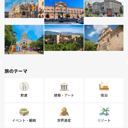
旅のテーマ
飲食
建築・アート
宿泊
イベント・観戦
世界遺産
リゾート