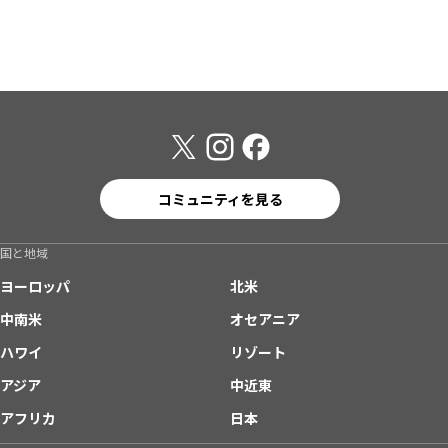
コミュニティを見る
国と地域
ヨーロッパ
北米
中南米
オセアニア
ハワイ
リゾート
アジア
中近東
アフリカ
日本