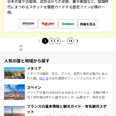
日本の城や古戦場、武将ゆかりの史跡、展示施設など、戦国時
代にまつわるスポットを徹底ガイドする歴史ファン必携の一
冊。
詳細を見る
…
1
2
3
14
AD
AD
人気の国と地域から探す
イタリア
イタリアは歴史、文化、グルメ、自然と多彩な魅力にあふ
れた国。
ローマ
の古代遺跡やフィレンツェのルネッサンス
美術、ヴェネツィアの運河など、歴史あるスポットはもち
スペイン
ろん、トスカーナの美しい田園風景やアマルフィ海岸の絶
景など、自然景観も見逃せない。観光の合間には、本場の
イベリア半島のほぼ80％を占めるスペインは、太陽が降り
ピザやパスタなど、絶品のイタリア料理を堪能することも
注ぐ地中海沿岸から雄大なピレネー山脈まで、多彩な自然
できる。朝目覚めてから夜眠るまで、すべての瞬間を楽し
と文化が詰まったヨーロッパ屈指の旅行先だ。多様な地域
フランスの基本情報と観光ガイド・有名観光スポ
ませてくれるイタリアで、忘れられない旅をしてみよう！
文化が根付くこの国では、情熱的なフラメンコ、熱気あふ
なお、新着のイタリア情報は
コンテンツ一覧
を参照してほ
れる闘牛、そして美味しいタパスが生活の一部となってい
ット
しい。
る。首都マドリードの洗練された雰囲気や、バルセロナの