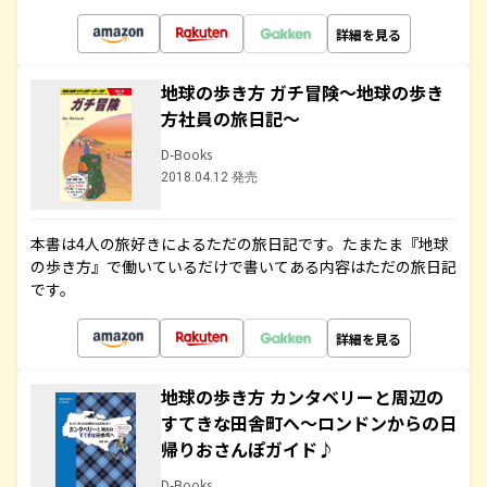
詳細を見る
地球の歩き方 ガチ冒険～地球の歩き
方社員の旅日記～
D-Books
2018.04.12 発売
本書は4人の旅好きによるただの旅日記です。たまたま『地球
の歩き方』で働いているだけで書いてある内容はただの旅日記
です。
詳細を見る
地球の歩き方 カンタベリーと周辺の
すてきな田舎町へ～ロンドンからの日
帰りおさんぽガイド♪
D-Books