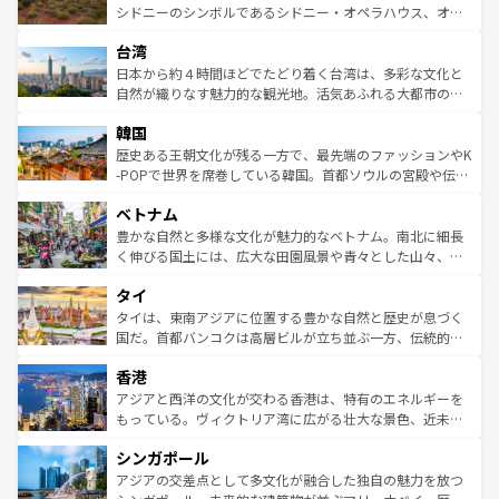
しみながら、その多様性と豊かな歴史を感じることができ
おすすめ。エメラルドグリーンに輝く海をはじめ、豊かな
シドニーのシンボルであるシドニー・オペラハウス、オー
るだろう。車でのロードトリップや列車の旅も、アメリカ
文化や歴史が息づいている。「アロハスピリット」と呼ば
ストラリア東海岸北部に広がる大サンゴ礁地帯グレートバ
ならではの贅沢な旅のスタイルだ。 なお、新着のアメリカ
台湾
れるおもてなしの心で訪れる人々を迎えてくれるハワイの
リアリーフや大陸中央部にそびえるウルル（エアーズロッ
情報は
コンテンツ一覧
を参照してほしい。
人々、おいしいローカルフードやハワイアンミュージッ
ク）、タスマニアの美しい原生林やケアンズの熱帯雨林な
日本から約４時間ほどでたどり着く台湾は、多彩な文化と
ク、伝統的なフラダンスなど、すべてがハワイの魅力を彩
ど、見どころがたくさん。また、カフェやワイン、オージ
自然が織りなす魅力的な観光地。活気あふれる大都市の台
っている。訪れるたびに新しい発見と感動が待っているハ
ービーフなどの食文化も豊かで、美味しいものであふれて
北やノスタルジックな町並みが人気な九份（ジォウフェ
ワイを、存分に味わってほしい。 なお、新着のハワイ情報
韓国
いる。アクティビティも充実しており、サーフィンやダイ
ン）、静ひつな山岳地帯である台湾東部など、都市の喧騒
は
コンテンツ一覧
を参照してほしい。
ビング、ハイキングなど、アウトドア好きにはたまらな
と山間の静けさが共存しており、訪れる人に新しい発見と
歴史ある王朝文化が残る一方で、最先端のファッションやK
い。オーストラリアの多彩な魅力を存分に味わいつくそ
驚きをもたらしてくれる。また、奥深い台湾の食文化も魅
-POPで世界を席巻している韓国。首都ソウルの宮殿や伝統
う。 なお、新着のオーストラリア情報は
コンテンツ一覧
を
力で、夜市などの屋台グルメから高級料理、ヘルシーで美
家屋が並ぶエリアでは韓国の歴史と文化に浸ることがで
参照してほしい。
ベトナム
容にもいいと評判のスイーツなど、バラエティ豊かな料理
き、地方に足を延ばせば四季折々の自然美を楽しむことが
が味わえる。 なお、新着の台湾情報は
コンテンツ一覧
を参
できる。そして、キムチや焼肉、絶品のストリートフード
豊かな自然と多様な文化が魅力的なベトナム。南北に細長
照してほしい。
まで、さまざまな韓国料理が待っている。夜には、韓国な
く伸びる国土には、広大な田園風景や青々とした山々、世
らではのナイトライフも堪能できる。あたたかいホスピタ
界遺産に登録された壮大な自然景観が点在し、都市部では
タイ
リティに包まれながら、韓国の多彩な魅力を心ゆくまで味
急速な発展と共に伝統が息づく。ハノイの古い町並みやホ
わってみてほしい。 なお、新着の韓国情報は
コンテンツ一
ーチミン市のフランス統治時代の建物も、独特の雰囲気を
タイは、東南アジアに位置する豊かな自然と歴史が息づく
覧
を参照してほしい。
醸し出している。また、バラエティの豊かさとおいしさで
国だ。首都バンコクは高層ビルが立ち並ぶ一方、伝統的な
世界中の食通を魅了してやまないベトナム料理も魅力のひ
寺院や市場がいたるところに点在し、古きよき文化と現代
香港
とつ。フォーやバインミー、ベトナムコーヒーなどは、ぜ
の活気が交差している。北部ではチェンマイなどの山岳地
ひ現地で味わいたい。どの地域を訪れてもあたたかい人々
帯で自然と触れ合い、南部ではプーケットやクラビの美し
アジアと西洋の文化が交わる香港は、特有のエネルギーを
が旅行者を迎えてくれるので、きっと忘れられない旅にな
いビーチでリゾート気分を楽しむことができる。タイ料理
もっている。ヴィクトリア湾に広がる壮大な景色、近未来
るはずだ。 なお、新着のベトナム情報は
コンテンツ一覧
を
は世界的に有名で、屋台から高級レストランまで味覚を刺
的なアートスポット、そして歴史と現代が融合した町並
参照してほしい。
シンガポール
激する。気候は一年中温暖で、どの季節にも異なる楽しみ
み、どこを訪れても感動するはず。観光スポットが密集し
が待っている。親しみやすいタイの人々、仏教を中心とし
ており、効率よく見どころを回れるのも魅力。息をのむよ
アジアの交差点として多文化が融合した独自の魅力を放つ
た文化、そして多様な観光資源が、訪れる旅人を魅了し続
うな絶景から文化的な体験まで、香港を存分に楽しみ尽く