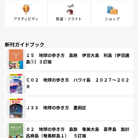
アクティビティ
鉄道・フライト
ショップ
新刊ガイドブック
１５ 地球の歩き方 島旅 伊豆大島 利島（伊豆諸
島①）３訂版
Ｃ０２ 地球の歩き方 ハワイ島 ２０２７～２０２
８
Ｊ３３ 地球の歩き方 墨田区
０２ 地球の歩き方 島旅 奄美大島 喜界島 加計
呂麻島（奄美群島１） ５訂版