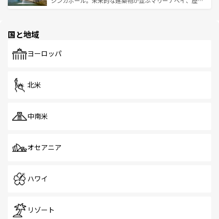
シンガポール。未来的な建築物が並ぶマリーナベイ、歴史
ける。 なお、新着のタイ情報は
コンテンツ一覧
を参照して
そう。 なお、新着の香港情報は
コンテンツ一覧
を参照して
と伝統を感じられるエスニックタウン、多数の緑豊かな公
ほしい。
ほしい。
園や自然保護区など、自然が調和した近代的な景観と文化
の多様性あふれるカラフルな町は、どこを歩いても新しい
国と地域
発見がある。さらに、治安のよさや充実した公共交通機関
も、旅行者にとっては魅力的なポイント。グルメも豊富
で、ホーカーズは地元の風情を楽しめる外せないスポット
ヨーロッパ
だ。訪れる人を飽きさせないシンガポールで、多様な魅力
を体感しよう。 なお、新着のシンガポール情報は
コンテン
ツ一覧
を参照してほしい。
北米
中南米
オセアニア
ハワイ
リゾート