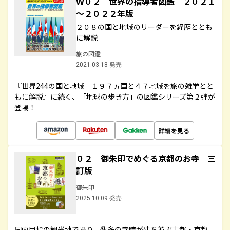
Ｗ０２ 世界の指導者図鑑 ２０２１
～２０２２年版
２０８の国と地域のリーダーを経歴ととも
に解説
旅の図鑑
2021.03.18 発売
『世界244の国と地域 １９７ヵ国と４７地域を旅の雑学とと
もに解説』に続く、「地球の歩き方」の図鑑シリーズ第２弾が
登場！
詳細を見る
０２ 御朱印でめぐる京都のお寺 三
訂版
御朱印
2025.10.09 発売
国内屈指の観光地であり、数多の寺院が建ち並ぶ古都・京都。