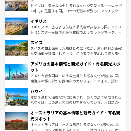
ンテンツ一覧
を参照してほしい。
から魅了する。また、フランスは美食の国としても知ら
ドイツは、豊かな歴史と多彩な文化が交差するヨーロッパ
れ、フランス料理はユネスコ無形文化遺産にも登録されて
の中心に位置する国。中世の街並みが残るロマンチック街
いる。シャンパンの発祥地であるランス、プロヴァンスの
道から、未来を先取りするようなモダンな都市まで多様な
香り高いラベンダー畑など、多彩な楽しみ方が可能だ。さ
イギリス
顔を持つこの国は、どこを歩いても飽きることがない。ベ
らに、パリ以外の地域にも魅力が溢れており、どの街角に
ルリンの文化的活気、バイエルン州のアルプスの絶景、そ
イギリスは、古きよき伝統と最先端が共存する国。ウェス
も豊かな歴史と文化が息づいている。パリ以外の個性あふ
してライン川沿いのワイン畑といった風景は必見。ビール
トミンスター寺院や大英博物館のようなランドマーク、歴
れる地方に足を運ぶとそれぞれで全く異なる文化を体験で
とソーセージを味わいながら地元の人と過ごす楽しい時間
史ある大学都市、美しい丘陵地帯や牧歌的な風景など、エ
きるだろう。 なお、新着のフランス情報は
コンテンツ一覧
スイス
は、お酒好きな人にはぜひ体験してほしい。 なお、新着の
リアごとに異なる魅力がある。また、優雅なアフタヌーン
を参照してほしい。
ドイツ情報は
コンテンツ一覧
を参照してほしい。
ティー、ビール好きにはたまらない英国パブ、サッカー観
スイスの国土面積は九州ほどの広さだが、運行時刻が正確
戦など、本場だからこそできる体験も豊富。イギリスを旅
な交通網が整備されており、初心者でも安心して個人旅行
して楽しみつくそう。 なお、新着のイギリス情報は
コンテ
を楽しめる。日本同様に時刻表どおりの旅が可能だ。中世
アメリカの基本情報と観光ガイド・有名観光スポ
ンツ一覧
を参照してほしい。
の建物がそのまま残る町や、スイスならではのユニークな
博物館もあり、アルプス観光だけでなく町歩きも満喫する
ット
ことができる。国民の所得が高いため物価も高いが、旅行
アメリカ合衆国は、広大な土地と多様な文化が魅力の国。
者向けの交通パス提供のサービスもあり、うまく活用すれ
東海岸の都市部から西海岸のカリフォルニアまで、訪れる
ば市内交通費無料で観光を楽しむこともできる。 なお、新
場所ごとに異なる風景と体験が待っている。ニューヨーク
着のスイス情報は
コンテンツ一覧
を参照してほしい。
ハワイ
のような巨大都市は、観光、ショッピング、エンターテイ
ンメントが詰まった刺激的なスポットだ。一方、アメリカ
年間を通じて温暖な気候に恵まれ、多くの島で構成される
西部には大自然が広がり、グランドキャニオンやイエロー
ハワイは、どの島も独自の魅力をもっている。大自然の神
ストーン国立公園といった絶景が堪能できる。さらに、南
秘を感じたいなら、火山が生み出した壮大な景観を誇るハ
オーストラリアの基本情報と観光ガイド・有名観
部のニューオーリンズでは、音楽と美食が融合した独特の
ワイ島は見逃せない。また、定番の観光地といえばオアフ
文化が魅力。旅行者はアメリカの各地域で異なる魅力を楽
島だが、静かな自然を求めるならマウイ島やカウアイ島が
光スポット
しみながら、その多様性と豊かな歴史を感じることができ
おすすめ。エメラルドグリーンに輝く海をはじめ、豊かな
オーストラリアは、壮大な自然と多様な文化が魅力の国。
るだろう。車でのロードトリップや列車の旅も、アメリカ
文化や歴史が息づいている。「アロハスピリット」と呼ば
シドニーのシンボルであるシドニー・オペラハウス、オー