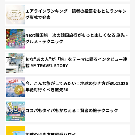
エアラインランキング 読者の投票をもとにランキン
グ形式で発表
Next韓国旅 次の韓国旅行がもっと楽しくなる 旅先・
グルメ・テクニック
旬な“あの人”が「旅」をテーマに語るインタビュー連
載 MY TRAVEL STORY
今、こんな旅がしてみたい！地球の歩き方が選ぶ2026
年絶対行くべき旅先30
コスパもタイパもかなえる！賢者の旅テクニック
地球の歩き方♥偏愛ハワイ