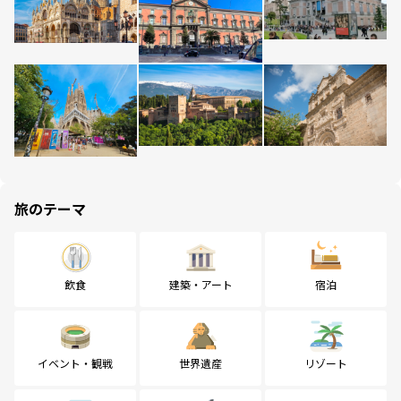
旅のテーマ
飲食
建築・アート
宿泊
イベント・観戦
世界遺産
リゾート