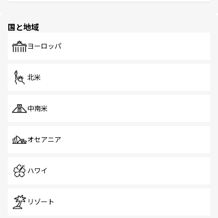
ける。 なお、新着のタイ情報は
コンテンツ一覧
を参照して
そう。 なお、新着の香港情報は
コンテンツ一覧
を参照して
と伝統を感じられるエスニックタウン、多数の緑豊かな公
ほしい。
ほしい。
園や自然保護区など、自然が調和した近代的な景観と文化
の多様性あふれるカラフルな町は、どこを歩いても新しい
国と地域
発見がある。さらに、治安のよさや充実した公共交通機関
も、旅行者にとっては魅力的なポイント。グルメも豊富
で、ホーカーズは地元の風情を楽しめる外せないスポット
ヨーロッパ
だ。訪れる人を飽きさせないシンガポールで、多様な魅力
を体感しよう。 なお、新着のシンガポール情報は
コンテン
ツ一覧
を参照してほしい。
北米
中南米
オセアニア
ハワイ
リゾート