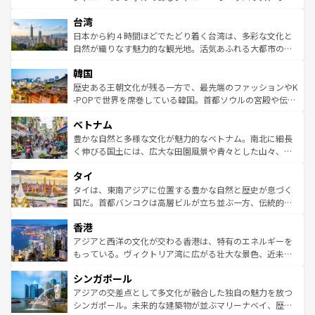
ならではの贅沢な旅のスタイルだ。 なお、新着のアメリカ
れるおもてなしの心で訪れる人々を迎えてくれるハワイの
ストラリア東海岸北部に広がる大サンゴ礁地帯グレートバ
情報は
コンテンツ一覧
を参照してほしい。
人々、おいしいローカルフードやハワイアンミュージッ
台湾
リアリーフや大陸中央部にそびえるウルル（エアーズロッ
ク、伝統的なフラダンスなど、すべてがハワイの魅力を彩
ク）、タスマニアの美しい原生林やケアンズの熱帯雨林な
日本から約４時間ほどでたどり着く台湾は、多彩な文化と
っている。訪れるたびに新しい発見と感動が待っているハ
ど、見どころがたくさん。また、カフェやワイン、オージ
自然が織りなす魅力的な観光地。活気あふれる大都市の台
ワイを、存分に味わってほしい。 なお、新着のハワイ情報
ービーフなどの食文化も豊かで、美味しいものであふれて
北やノスタルジックな町並みが人気な九份（ジォウフェ
は
コンテンツ一覧
を参照してほしい。
韓国
いる。アクティビティも充実しており、サーフィンやダイ
ン）、静ひつな山岳地帯である台湾東部など、都市の喧騒
ビング、ハイキングなど、アウトドア好きにはたまらな
と山間の静けさが共存しており、訪れる人に新しい発見と
歴史ある王朝文化が残る一方で、最先端のファッションやK
い。オーストラリアの多彩な魅力を存分に味わいつくそ
驚きをもたらしてくれる。また、奥深い台湾の食文化も魅
-POPで世界を席巻している韓国。首都ソウルの宮殿や伝統
う。 なお、新着のオーストラリア情報は
コンテンツ一覧
を
力で、夜市などの屋台グルメから高級料理、ヘルシーで美
家屋が並ぶエリアでは韓国の歴史と文化に浸ることがで
参照してほしい。
ベトナム
容にもいいと評判のスイーツなど、バラエティ豊かな料理
き、地方に足を延ばせば四季折々の自然美を楽しむことが
が味わえる。 なお、新着の台湾情報は
コンテンツ一覧
を参
できる。そして、キムチや焼肉、絶品のストリートフード
豊かな自然と多様な文化が魅力的なベトナム。南北に細長
照してほしい。
まで、さまざまな韓国料理が待っている。夜には、韓国な
く伸びる国土には、広大な田園風景や青々とした山々、世
らではのナイトライフも堪能できる。あたたかいホスピタ
界遺産に登録された壮大な自然景観が点在し、都市部では
タイ
リティに包まれながら、韓国の多彩な魅力を心ゆくまで味
急速な発展と共に伝統が息づく。ハノイの古い町並みやホ
わってみてほしい。 なお、新着の韓国情報は
コンテンツ一
ーチミン市のフランス統治時代の建物も、独特の雰囲気を
タイは、東南アジアに位置する豊かな自然と歴史が息づく
覧
を参照してほしい。
醸し出している。また、バラエティの豊かさとおいしさで
国だ。首都バンコクは高層ビルが立ち並ぶ一方、伝統的な
世界中の食通を魅了してやまないベトナム料理も魅力のひ
寺院や市場がいたるところに点在し、古きよき文化と現代
香港
とつ。フォーやバインミー、ベトナムコーヒーなどは、ぜ
の活気が交差している。北部ではチェンマイなどの山岳地
ひ現地で味わいたい。どの地域を訪れてもあたたかい人々
帯で自然と触れ合い、南部ではプーケットやクラビの美し
アジアと西洋の文化が交わる香港は、特有のエネルギーを
が旅行者を迎えてくれるので、きっと忘れられない旅にな
いビーチでリゾート気分を楽しむことができる。タイ料理
もっている。ヴィクトリア湾に広がる壮大な景色、近未来
るはずだ。 なお、新着のベトナム情報は
コンテンツ一覧
を
は世界的に有名で、屋台から高級レストランまで味覚を刺
的なアートスポット、そして歴史と現代が融合した町並
参照してほしい。
シンガポール
激する。気候は一年中温暖で、どの季節にも異なる楽しみ
み、どこを訪れても感動するはず。観光スポットが密集し
が待っている。親しみやすいタイの人々、仏教を中心とし
ており、効率よく見どころを回れるのも魅力。息をのむよ
アジアの交差点として多文化が融合した独自の魅力を放つ
た文化、そして多様な観光資源が、訪れる旅人を魅了し続
うな絶景から文化的な体験まで、香港を存分に楽しみ尽く
シンガポール。未来的な建築物が並ぶマリーナベイ、歴史