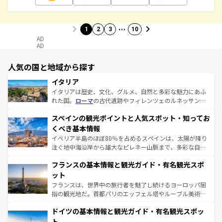
…
1
2
3
10
AD
AD
人気の国と地域から探す
イタリア
イタリアは歴史、文化、グルメ、自然と多彩な魅力にあふ
れた国。
ローマ
の古代遺跡やフィレンツェのルネッサンス
美術、ヴェネツィアの運河など、歴史あるスポットはもち
スペインの観光ポイントと人気スポット・知ってお
ろん、トスカーナの美しい田園風景やアマルフィ海岸の絶
景など、自然景観も見逃せない。観光の合間には、本場の
くべき基本情報
ピザやパスタなど、絶品のイタリア料理を堪能することも
イベリア半島のほぼ80％を占めるスペインは、太陽が降り
できる。朝目覚めてから夜眠るまで、すべての瞬間を楽し
注ぐ地中海沿岸から雄大なピレネー山脈まで、多彩な自然
ませてくれるイタリアで、忘れられない旅をしてみよう！
と文化が詰まったヨーロッパ屈指の旅行先だ。多様な地域
なお、新着のイタリア情報は
コンテンツ一覧
を参照してほ
フランスの基本情報と観光ガイド・有名観光スポ
文化が根付くこの国では、情熱的なフラメンコ、熱気あふ
しい。
れる闘牛、そして美味しいタパスが生活の一部となってい
ット
る。首都マドリードの洗練された雰囲気や、バルセロナの
フランスは、世界中の旅行者を魅了し続けるヨーロッパ屈
アートに溢れた街角から、地方では古代ローマ遺跡や中世
指の観光地だ。首都パリのエッフェル塔やルーブル美術館
の城塞都市、穏やかなビーチリゾートまで多彩な表情を見
といった象徴的なスポットから、田舎町の古風な美しさま
せる。地方によって風土や気候が異なるスペインはその個
ドイツの基本情報と観光ガイド・有名観光スポッ
で、幅広い魅力が詰まっている。華麗な宮殿、歴史的な大
性で訪れる人を魅了する。 なお、新着のスペイン情報は
コ
聖堂、美しいビーチ、そして豊かな自然が、訪れる者を心
ト