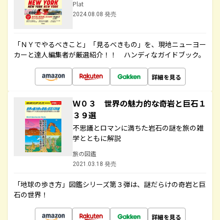
Plat
2024.08.08 発売
「ＮＹでやるべきこと」「見るべきもの」を、現地ニューヨー
カーと達人編集者が厳選紹介！！ ハンディなガイドブック。
詳細を見る
Ｗ０３ 世界の魅力的な奇岩と巨石１
３９選
不思議とロマンに満ちた岩石の謎を旅の雑
学とともに解説
旅の図鑑
2021.03.18 発売
「地球の歩き方」図鑑シリーズ第３弾は、謎だらけの奇岩と巨
石の世界！
詳細を見る