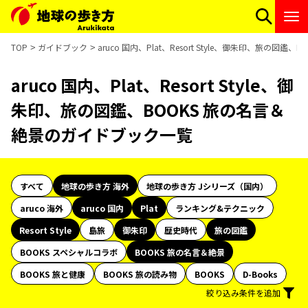
TOP
ガイドブック
aruco 国内、Plat、Resort Style、御朱印、旅の
aruco 国内、Plat、Resort Style、御
朱印、旅の図鑑、BOOKS 旅の名言＆
絶景のガイドブック一覧
すべて
地球の歩き方 海外
地球の歩き方 Jシリーズ（国内）
aruco 海外
aruco 国内
Plat
ランキング&テクニック
Resort Style
島旅
御朱印
歴史時代
旅の図鑑
BOOKS スペシャルコラボ
BOOKS 旅の名言＆絶景
BOOKS 旅と健康
BOOKS 旅の読み物
BOOKS
D-Books
絞り込み条件を追加