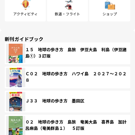
アクティビティ
鉄道・フライト
ショップ
新刊ガイドブック
１５ 地球の歩き方 島旅 伊豆大島 利島（伊豆諸
島①）３訂版
Ｃ０２ 地球の歩き方 ハワイ島 ２０２７～２０２
８
Ｊ３３ 地球の歩き方 墨田区
０２ 地球の歩き方 島旅 奄美大島 喜界島 加計
呂麻島（奄美群島１） ５訂版