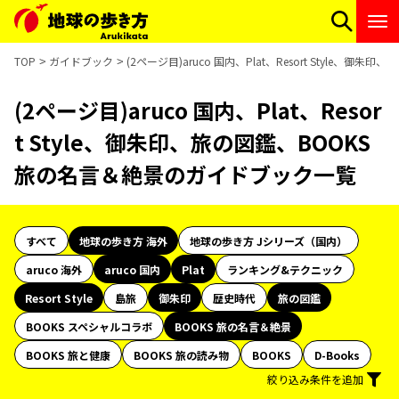
TOP
ガイドブック
(2ページ目)aruco 国内、Plat、Resort Style
(2ページ目)aruco 国内、Plat、Resor
t Style、御朱印、旅の図鑑、BOOKS
旅の名言＆絶景のガイドブック一覧
すべて
地球の歩き方 海外
地球の歩き方 Jシリーズ（国内）
aruco 海外
aruco 国内
Plat
ランキング&テクニック
Resort Style
島旅
御朱印
歴史時代
旅の図鑑
BOOKS スペシャルコラボ
BOOKS 旅の名言＆絶景
BOOKS 旅と健康
BOOKS 旅の読み物
BOOKS
D-Books
絞り込み条件を追加