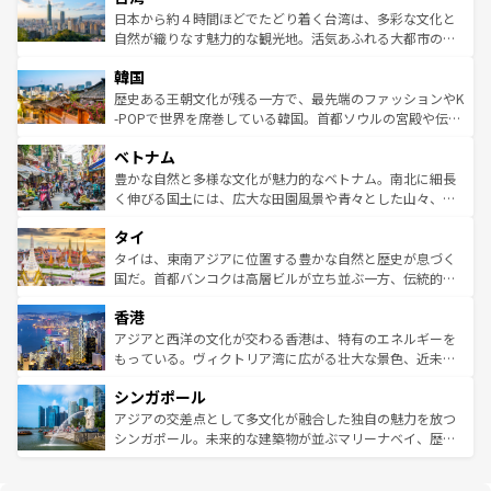
ク、伝統的なフラダンスなど、すべてがハワイの魅力を彩
ク）、タスマニアの美しい原生林やケアンズの熱帯雨林な
日本から約４時間ほどでたどり着く台湾は、多彩な文化と
っている。訪れるたびに新しい発見と感動が待っているハ
ど、見どころがたくさん。また、カフェやワイン、オージ
自然が織りなす魅力的な観光地。活気あふれる大都市の台
ワイを、存分に味わってほしい。 なお、新着のハワイ情報
ービーフなどの食文化も豊かで、美味しいものであふれて
北やノスタルジックな町並みが人気な九份（ジォウフェ
は
コンテンツ一覧
を参照してほしい。
韓国
いる。アクティビティも充実しており、サーフィンやダイ
ン）、静ひつな山岳地帯である台湾東部など、都市の喧騒
ビング、ハイキングなど、アウトドア好きにはたまらな
と山間の静けさが共存しており、訪れる人に新しい発見と
歴史ある王朝文化が残る一方で、最先端のファッションやK
い。オーストラリアの多彩な魅力を存分に味わいつくそ
驚きをもたらしてくれる。また、奥深い台湾の食文化も魅
-POPで世界を席巻している韓国。首都ソウルの宮殿や伝統
う。 なお、新着のオーストラリア情報は
コンテンツ一覧
を
力で、夜市などの屋台グルメから高級料理、ヘルシーで美
家屋が並ぶエリアでは韓国の歴史と文化に浸ることがで
参照してほしい。
ベトナム
容にもいいと評判のスイーツなど、バラエティ豊かな料理
き、地方に足を延ばせば四季折々の自然美を楽しむことが
が味わえる。 なお、新着の台湾情報は
コンテンツ一覧
を参
できる。そして、キムチや焼肉、絶品のストリートフード
豊かな自然と多様な文化が魅力的なベトナム。南北に細長
照してほしい。
まで、さまざまな韓国料理が待っている。夜には、韓国な
く伸びる国土には、広大な田園風景や青々とした山々、世
らではのナイトライフも堪能できる。あたたかいホスピタ
界遺産に登録された壮大な自然景観が点在し、都市部では
タイ
リティに包まれながら、韓国の多彩な魅力を心ゆくまで味
急速な発展と共に伝統が息づく。ハノイの古い町並みやホ
わってみてほしい。 なお、新着の韓国情報は
コンテンツ一
ーチミン市のフランス統治時代の建物も、独特の雰囲気を
タイは、東南アジアに位置する豊かな自然と歴史が息づく
覧
を参照してほしい。
醸し出している。また、バラエティの豊かさとおいしさで
国だ。首都バンコクは高層ビルが立ち並ぶ一方、伝統的な
世界中の食通を魅了してやまないベトナム料理も魅力のひ
寺院や市場がいたるところに点在し、古きよき文化と現代
香港
とつ。フォーやバインミー、ベトナムコーヒーなどは、ぜ
の活気が交差している。北部ではチェンマイなどの山岳地
ひ現地で味わいたい。どの地域を訪れてもあたたかい人々
帯で自然と触れ合い、南部ではプーケットやクラビの美し
アジアと西洋の文化が交わる香港は、特有のエネルギーを
が旅行者を迎えてくれるので、きっと忘れられない旅にな
いビーチでリゾート気分を楽しむことができる。タイ料理
もっている。ヴィクトリア湾に広がる壮大な景色、近未来
るはずだ。 なお、新着のベトナム情報は
コンテンツ一覧
を
は世界的に有名で、屋台から高級レストランまで味覚を刺
的なアートスポット、そして歴史と現代が融合した町並
参照してほしい。
シンガポール
激する。気候は一年中温暖で、どの季節にも異なる楽しみ
み、どこを訪れても感動するはず。観光スポットが密集し
が待っている。親しみやすいタイの人々、仏教を中心とし
ており、効率よく見どころを回れるのも魅力。息をのむよ
アジアの交差点として多文化が融合した独自の魅力を放つ
た文化、そして多様な観光資源が、訪れる旅人を魅了し続
うな絶景から文化的な体験まで、香港を存分に楽しみ尽く
シンガポール。未来的な建築物が並ぶマリーナベイ、歴史
ける。 なお、新着のタイ情報は
コンテンツ一覧
を参照して
そう。 なお、新着の香港情報は
コンテンツ一覧
を参照して
と伝統を感じられるエスニックタウン、多数の緑豊かな公
ほしい。
ほしい。
園や自然保護区など、自然が調和した近代的な景観と文化