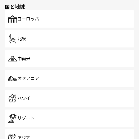
の多様性あふれるカラフルな町は、どこを歩いても新しい
国と地域
発見がある。さらに、治安のよさや充実した公共交通機関
も、旅行者にとっては魅力的なポイント。グルメも豊富
で、ホーカーズは地元の風情を楽しめる外せないスポット
ヨーロッパ
だ。訪れる人を飽きさせないシンガポールで、多様な魅力
を体感しよう。 なお、新着のシンガポール情報は
コンテン
ツ一覧
を参照してほしい。
北米
中南米
オセアニア
ハワイ
リゾート
アジア