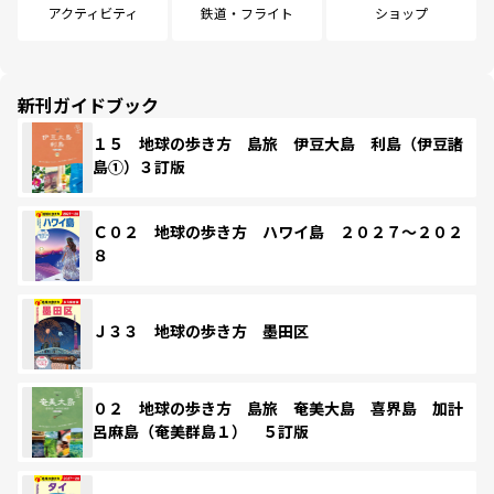
アクティビティ
鉄道・フライト
ショップ
新刊ガイドブック
１５ 地球の歩き方 島旅 伊豆大島 利島（伊豆諸
島①）３訂版
Ｃ０２ 地球の歩き方 ハワイ島 ２０２７～２０２
８
Ｊ３３ 地球の歩き方 墨田区
０２ 地球の歩き方 島旅 奄美大島 喜界島 加計
呂麻島（奄美群島１） ５訂版