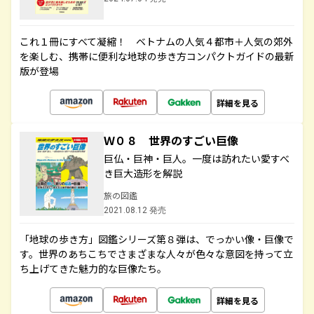
これ１冊にすべて凝縮！ ベトナムの人気４都市＋人気の郊外
を楽しむ、携帯に便利な地球の歩き方コンパクトガイドの最新
版が登場
詳細を見る
Ｗ０８ 世界のすごい巨像
巨仏・巨神・巨人。一度は訪れたい愛すべ
き巨大造形を解説
旅の図鑑
2021.08.12 発売
「地球の歩き方」図鑑シリーズ第８弾は、でっかい像・巨像で
す。世界のあちこちでさまざまな人々が色々な意図を持って立
ち上げてきた魅力的な巨像たち。
詳細を見る