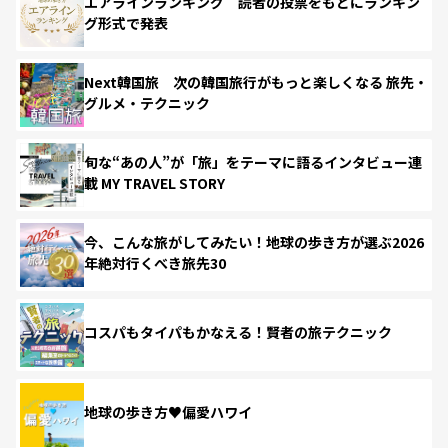
エアラインランキング 読者の投票をもとにランキン
グ形式で発表
Next韓国旅 次の韓国旅行がもっと楽しくなる 旅先・
グルメ・テクニック
旬な“あの人”が「旅」をテーマに語るインタビュー連
載 MY TRAVEL STORY
今、こんな旅がしてみたい！地球の歩き方が選ぶ2026
年絶対行くべき旅先30
コスパもタイパもかなえる！賢者の旅テクニック
地球の歩き方♥偏愛ハワイ