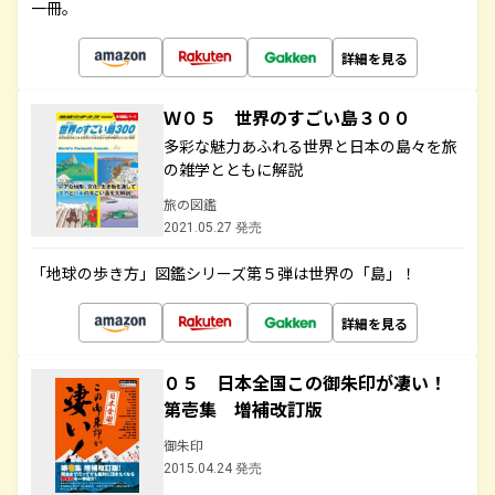
一冊。
詳細を見る
Ｗ０５ 世界のすごい島３００
多彩な魅力あふれる世界と日本の島々を旅
の雑学とともに解説
旅の図鑑
2021.05.27 発売
「地球の歩き方」図鑑シリーズ第５弾は世界の「島」！
詳細を見る
０５ 日本全国この御朱印が凄い！
第壱集 増補改訂版
御朱印
2015.04.24 発売