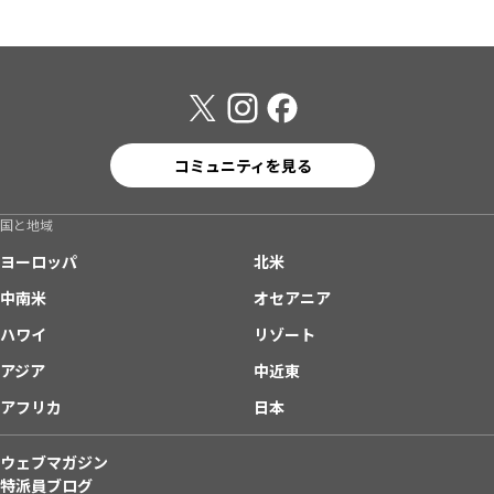
コミュニティを見る
国と地域
ヨーロッパ
北米
中南米
オセアニア
ハワイ
リゾート
アジア
中近東
アフリカ
日本
ウェブマガジン
特派員ブログ