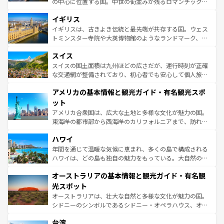
の中心に位置する国。中世の街並みが残るロマンチック街
いる。シャンパンの発祥地であるランス、プロヴァンスの
道から、未来を先取りするようなモダンな都市まで多様な
香り高いラベンダー畑など、多彩な楽しみ方が可能だ。さ
イギリス
顔を持つこの国は、どこを歩いても飽きることがない。ベ
らに、パリ以外の地域にも魅力が溢れており、どの街角に
ルリンの文化的活気、バイエルン州のアルプスの絶景、そ
イギリスは、古きよき伝統と最先端が共存する国。ウェス
も豊かな歴史と文化が息づいている。パリ以外の個性あふ
してライン川沿いのワイン畑といった風景は必見。ビール
トミンスター寺院や大英博物館のようなランドマーク、歴
れる地方に足を運ぶとそれぞれで全く異なる文化を体験で
とソーセージを味わいながら地元の人と過ごす楽しい時間
史ある大学都市、美しい丘陵地帯や牧歌的な風景など、エ
きるだろう。 なお、新着のフランス情報は
コンテンツ一覧
スイス
は、お酒好きな人にはぜひ体験してほしい。 なお、新着の
リアごとに異なる魅力がある。また、優雅なアフタヌーン
を参照してほしい。
ドイツ情報は
コンテンツ一覧
を参照してほしい。
ティー、ビール好きにはたまらない英国パブ、サッカー観
スイスの国土面積は九州ほどの広さだが、運行時刻が正確
戦など、本場だからこそできる体験も豊富。イギリスを旅
な交通網が整備されており、初心者でも安心して個人旅行
して楽しみつくそう。 なお、新着のイギリス情報は
コンテ
を楽しめる。日本同様に時刻表どおりの旅が可能だ。中世
アメリカの基本情報と観光ガイド・有名観光スポ
ンツ一覧
を参照してほしい。
の建物がそのまま残る町や、スイスならではのユニークな
博物館もあり、アルプス観光だけでなく町歩きも満喫する
ット
ことができる。国民の所得が高いため物価も高いが、旅行
アメリカ合衆国は、広大な土地と多様な文化が魅力の国。
者向けの交通パス提供のサービスもあり、うまく活用すれ
東海岸の都市部から西海岸のカリフォルニアまで、訪れる
ば市内交通費無料で観光を楽しむこともできる。 なお、新
場所ごとに異なる風景と体験が待っている。ニューヨーク
着のスイス情報は
コンテンツ一覧
を参照してほしい。
ハワイ
のような巨大都市は、観光、ショッピング、エンターテイ
ンメントが詰まった刺激的なスポットだ。一方、アメリカ
年間を通じて温暖な気候に恵まれ、多くの島で構成される
西部には大自然が広がり、グランドキャニオンやイエロー
ハワイは、どの島も独自の魅力をもっている。大自然の神
ストーン国立公園といった絶景が堪能できる。さらに、南
秘を感じたいなら、火山が生み出した壮大な景観を誇るハ
オーストラリアの基本情報と観光ガイド・有名観
部のニューオーリンズでは、音楽と美食が融合した独特の
ワイ島は見逃せない。また、定番の観光地といえばオアフ
文化が魅力。旅行者はアメリカの各地域で異なる魅力を楽
島だが、静かな自然を求めるならマウイ島やカウアイ島が
光スポット
しみながら、その多様性と豊かな歴史を感じることができ
おすすめ。エメラルドグリーンに輝く海をはじめ、豊かな
オーストラリアは、壮大な自然と多様な文化が魅力の国。
るだろう。車でのロードトリップや列車の旅も、アメリカ
文化や歴史が息づいている。「アロハスピリット」と呼ば
シドニーのシンボルであるシドニー・オペラハウス、オー
ならではの贅沢な旅のスタイルだ。 なお、新着のアメリカ
れるおもてなしの心で訪れる人々を迎えてくれるハワイの
ストラリア東海岸北部に広がる大サンゴ礁地帯グレートバ
情報は
コンテンツ一覧
を参照してほしい。
人々、おいしいローカルフードやハワイアンミュージッ
台湾
リアリーフや大陸中央部にそびえるウルル（エアーズロッ