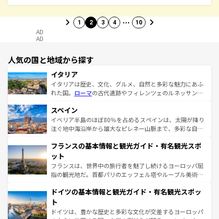
…
1
2
3
4
10
AD
AD
人気の国と地域から探す
イタリア
イタリアは歴史、文化、グルメ、自然と多彩な魅力にあふ
れた国。
ローマ
の古代遺跡やフィレンツェのルネッサンス
美術、ヴェネツィアの運河など、歴史あるスポットはもち
スペイン
ろん、トスカーナの美しい田園風景やアマルフィ海岸の絶
景など、自然景観も見逃せない。観光の合間には、本場の
イベリア半島のほぼ80％を占めるスペインは、太陽が降り
ピザやパスタなど、絶品のイタリア料理を堪能することも
注ぐ地中海沿岸から雄大なピレネー山脈まで、多彩な自然
できる。朝目覚めてから夜眠るまで、すべての瞬間を楽し
と文化が詰まったヨーロッパ屈指の旅行先だ。多様な地域
フランスの基本情報と観光ガイド・有名観光スポ
ませてくれるイタリアで、忘れられない旅をしてみよう！
文化が根付くこの国では、情熱的なフラメンコ、熱気あふ
なお、新着のイタリア情報は
コンテンツ一覧
を参照してほ
れる闘牛、そして美味しいタパスが生活の一部となってい
ット
しい。
る。首都マドリードの洗練された雰囲気や、バルセロナの
フランスは、世界中の旅行者を魅了し続けるヨーロッパ屈
アートに溢れた街角から、地方では古代ローマ遺跡や中世
指の観光地だ。首都パリのエッフェル塔やルーブル美術館
の城塞都市、穏やかなビーチリゾートまで多彩な表情を見
といった象徴的なスポットから、田舎町の古風な美しさま
せる。地方によって風土や気候が異なるスペインはその個
ドイツの基本情報と観光ガイド・有名観光スポッ
で、幅広い魅力が詰まっている。華麗な宮殿、歴史的な大
性で訪れる人を魅了する。 なお、新着のスペイン情報は
コ
聖堂、美しいビーチ、そして豊かな自然が、訪れる者を心
ト
ンテンツ一覧
を参照してほしい。
から魅了する。また、フランスは美食の国としても知ら
ドイツは、豊かな歴史と多彩な文化が交差するヨーロッパ
れ、フランス料理はユネスコ無形文化遺産にも登録されて