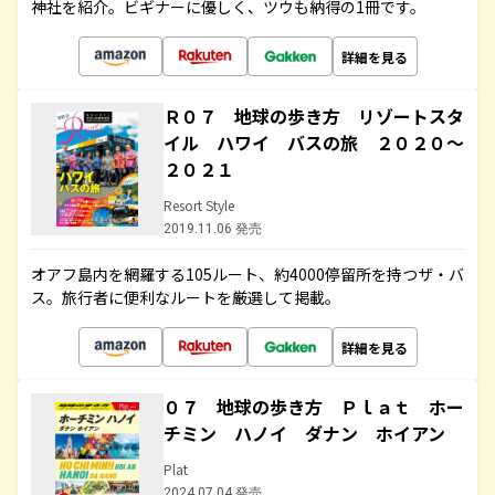
神社を紹介。ビギナーに優しく、ツウも納得の1冊です。
詳細を見る
Ｒ０７ 地球の歩き方 リゾートスタ
イル ハワイ バスの旅 ２０２０～
２０２１
Resort Style
2019.11.06 発売
オアフ島内を網羅する105ルート、約4000停留所を持つザ・バ
ス。旅行者に便利なルートを厳選して掲載。
詳細を見る
０７ 地球の歩き方 Ｐｌａｔ ホー
チミン ハノイ ダナン ホイアン
Plat
2024.07.04 発売