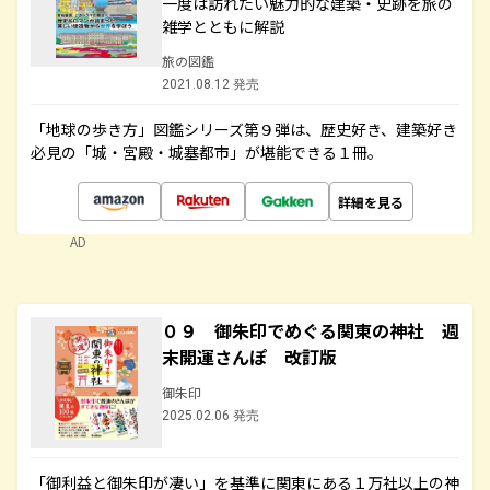
一度は訪れたい魅力的な建築・史跡を旅の
雑学とともに解説
旅の図鑑
2021.08.12 発売
「地球の歩き方」図鑑シリーズ第９弾は、歴史好き、建築好き
必見の「城・宮殿・城塞都市」が堪能できる１冊。
詳細を見る
AD
０９ 御朱印でめぐる関東の神社 週
末開運さんぽ 改訂版
御朱印
2025.02.06 発売
「御利益と御朱印が凄い」を基準に関東にある１万社以上の神