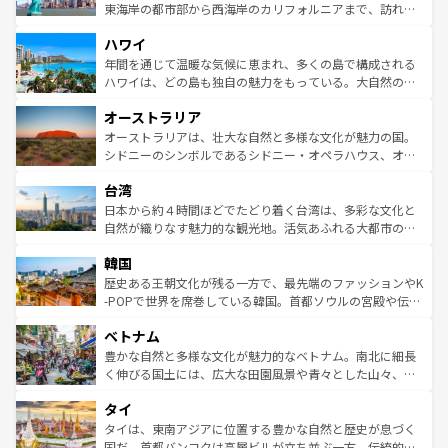
ことができる。国民の所得が高いため物価も高いが、旅行
東海岸の都市部から西海岸のカリフォルニアまで、訪れる
者向けの交通パス提供のサービスもあり、うまく活用すれ
場所ごとに異なる風景と体験が待っている。ニューヨーク
ハワイ
ば市内交通費無料で観光を楽しむこともできる。 なお、新
のような巨大都市は、観光、ショッピング、エンターテイ
着のスイス情報は
コンテンツ一覧
を参照してほしい。
ンメントが詰まった刺激的なスポットだ。一方、アメリカ
年間を通じて温暖な気候に恵まれ、多くの島で構成される
西部には大自然が広がり、グランドキャニオンやイエロー
ハワイは、どの島も独自の魅力をもっている。大自然の神
ストーン国立公園といった絶景が堪能できる。さらに、南
秘を感じたいなら、火山が生み出した壮大な景観を誇るハ
オーストラリア
部のニューオーリンズでは、音楽と美食が融合した独特の
ワイ島は見逃せない。また、定番の観光地といえばオアフ
文化が魅力。旅行者はアメリカの各地域で異なる魅力を楽
島だが、静かな自然を求めるならマウイ島やカウアイ島が
オーストラリアは、壮大な自然と多様な文化が魅力の国。
しみながら、その多様性と豊かな歴史を感じることができ
おすすめ。エメラルドグリーンに輝く海をはじめ、豊かな
シドニーのシンボルであるシドニー・オペラハウス、オー
るだろう。車でのロードトリップや列車の旅も、アメリカ
文化や歴史が息づいている。「アロハスピリット」と呼ば
ストラリア東海岸北部に広がる大サンゴ礁地帯グレートバ
ならではの贅沢な旅のスタイルだ。 なお、新着のアメリカ
台湾
れるおもてなしの心で訪れる人々を迎えてくれるハワイの
リアリーフや大陸中央部にそびえるウルル（エアーズロッ
情報は
コンテンツ一覧
を参照してほしい。
人々、おいしいローカルフードやハワイアンミュージッ
ク）、タスマニアの美しい原生林やケアンズの熱帯雨林な
日本から約４時間ほどでたどり着く台湾は、多彩な文化と
ク、伝統的なフラダンスなど、すべてがハワイの魅力を彩
ど、見どころがたくさん。また、カフェやワイン、オージ
自然が織りなす魅力的な観光地。活気あふれる大都市の台
っている。訪れるたびに新しい発見と感動が待っているハ
ービーフなどの食文化も豊かで、美味しいものであふれて
北やノスタルジックな町並みが人気な九份（ジォウフェ
ワイを、存分に味わってほしい。 なお、新着のハワイ情報
韓国
いる。アクティビティも充実しており、サーフィンやダイ
ン）、静ひつな山岳地帯である台湾東部など、都市の喧騒
は
コンテンツ一覧
を参照してほしい。
ビング、ハイキングなど、アウトドア好きにはたまらな
と山間の静けさが共存しており、訪れる人に新しい発見と
歴史ある王朝文化が残る一方で、最先端のファッションやK
い。オーストラリアの多彩な魅力を存分に味わいつくそ
驚きをもたらしてくれる。また、奥深い台湾の食文化も魅
-POPで世界を席巻している韓国。首都ソウルの宮殿や伝統
う。 なお、新着のオーストラリア情報は
コンテンツ一覧
を
力で、夜市などの屋台グルメから高級料理、ヘルシーで美
家屋が並ぶエリアでは韓国の歴史と文化に浸ることがで
参照してほしい。
ベトナム
容にもいいと評判のスイーツなど、バラエティ豊かな料理
き、地方に足を延ばせば四季折々の自然美を楽しむことが
が味わえる。 なお、新着の台湾情報は
コンテンツ一覧
を参
できる。そして、キムチや焼肉、絶品のストリートフード
豊かな自然と多様な文化が魅力的なベトナム。南北に細長
照してほしい。
まで、さまざまな韓国料理が待っている。夜には、韓国な
く伸びる国土には、広大な田園風景や青々とした山々、世
らではのナイトライフも堪能できる。あたたかいホスピタ
界遺産に登録された壮大な自然景観が点在し、都市部では
タイ
リティに包まれながら、韓国の多彩な魅力を心ゆくまで味
急速な発展と共に伝統が息づく。ハノイの古い町並みやホ
わってみてほしい。 なお、新着の韓国情報は
コンテンツ一
ーチミン市のフランス統治時代の建物も、独特の雰囲気を
タイは、東南アジアに位置する豊かな自然と歴史が息づく
覧
を参照してほしい。
醸し出している。また、バラエティの豊かさとおいしさで
国だ。首都バンコクは高層ビルが立ち並ぶ一方、伝統的な