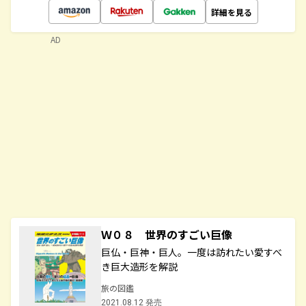
詳細を見る
AD
Ｗ０８ 世界のすごい巨像
巨仏・巨神・巨人。一度は訪れたい愛すべ
き巨大造形を解説
旅の図鑑
2021.08.12 発売