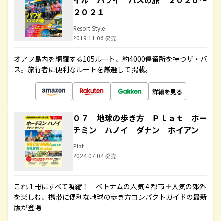
イル ハワイ バスの旅 ２０２０～
２０２１
Resort Style
2019.11.06 発売
オアフ島内を網羅する105ルート、約4000停留所を持つザ・バ
ス。旅行者に便利なルートを厳選して掲載。
詳細を見る
０７ 地球の歩き方 Ｐｌａｔ ホー
チミン ハノイ ダナン ホイアン
Plat
2024.07.04 発売
これ１冊にすべて凝縮！ ベトナムの人気４都市＋人気の郊外
を楽しむ、携帯に便利な地球の歩き方コンパクトガイドの最新
版が登場