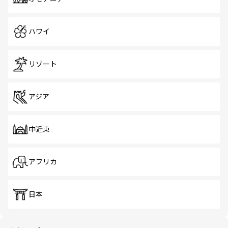
ハワイ
リゾート
アジア
中近東
アフリカ
日本