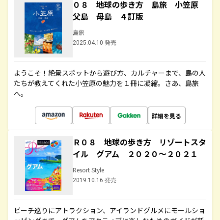
０８ 地球の歩き方 島旅 小笠原
父島 母島 ４訂版
島旅
2025.04.10 発売
ようこそ！絶景スポットから遊び方、カルチャーまで、島の人
たちが教えてくれた小笠原の魅力を１冊に凝縮。さあ、島旅
へ。
詳細を見る
Ｒ０８ 地球の歩き方 リゾートスタ
イル グアム ２０２０～２０２１
Resort Style
2019.10.16 発売
ビーチ巡りにアトラクション、アイランドグルメにモールショ