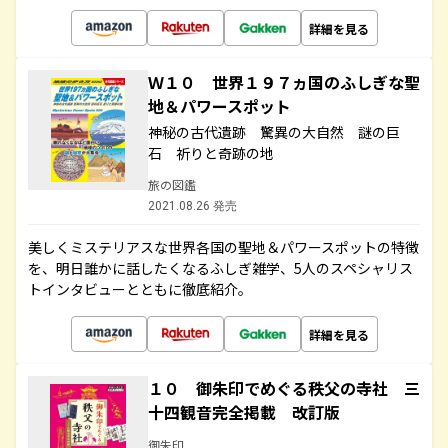
詳細を見る
Ｗ１０ 世界１９７ヵ国のふしぎな聖
地＆パワースポット
神秘の古代遺跡 驚異の大自然 謎の巨
石 祈りと奇跡の地
旅の図鑑
2021.08.26 発売
美しくミステリアスな世界各国の聖地＆パワースポットの特徴
を、明日誰かに話したくなるふしぎ雑学、5人のスペシャリス
トインタビューとともに徹底紹介。
詳細を見る
１０ 御朱印でめぐる秩父の寺社 三
十四観音完全掲載 改訂版
御朱印