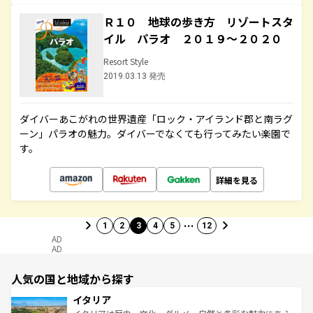
Ｒ１０ 地球の歩き方 リゾートスタ
イル パラオ ２０１９～２０２０
Resort Style
2019.03.13 発売
ダイバーあこがれの世界遺産「ロック・アイランド郡と南ラグ
ーン」パラオの魅力。ダイバーでなくても行ってみたい楽園で
す。
詳細を見る
…
1
2
3
4
5
12
AD
AD
人気の国と地域から探す
イタリア