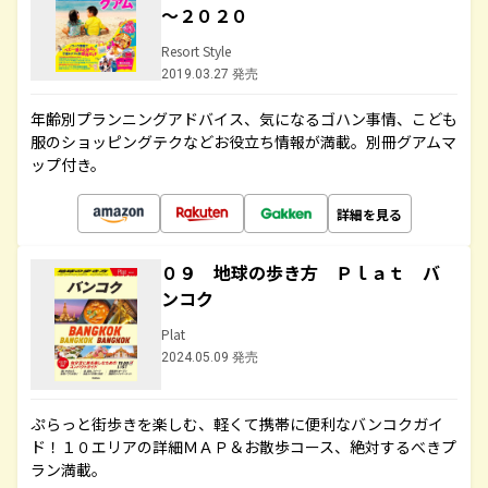
～２０２０
Resort Style
2019.03.27 発売
年齢別プランニングアドバイス、気になるゴハン事情、こども
服のショッピングテクなどお役立ち情報が満載。別冊グアムマ
ップ付き。
詳細を見る
０９ 地球の歩き方 Ｐｌａｔ バ
ンコク
Plat
2024.05.09 発売
ぷらっと街歩きを楽しむ、軽くて携帯に便利なバンコクガイ
ド！１０エリアの詳細ＭＡＰ＆お散歩コース、絶対するべきプ
ラン満載。