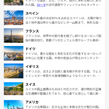
イタリアは歴史、文化、グルメ、自然と多彩な魅力にあふ
れた国。
ローマ
の古代遺跡やフィレンツェのルネッサンス
美術、ヴェネツィアの運河など、歴史あるスポットはもち
スペイン
ろん、トスカーナの美しい田園風景やアマルフィ海岸の絶
景など、自然景観も見逃せない。観光の合間には、本場の
イベリア半島のほぼ80％を占めるスペインは、太陽が降り
ピザやパスタなど、絶品のイタリア料理を堪能することも
注ぐ地中海沿岸から雄大なピレネー山脈まで、多彩な自然
できる。朝目覚めてから夜眠るまで、すべての瞬間を楽し
と文化が詰まったヨーロッパ屈指の旅行先だ。多様な地域
フランス
ませてくれるイタリアで、忘れられない旅をしてみよう！
文化が根付くこの国では、情熱的なフラメンコ、熱気あふ
なお、新着のイタリア情報は
コンテンツ一覧
を参照してほ
れる闘牛、そして美味しいタパスが生活の一部となってい
フランスは、世界中の旅行者を魅了し続けるヨーロッパ屈
しい。
る。首都マドリードの洗練された雰囲気や、バルセロナの
指の観光地だ。首都パリのエッフェル塔やルーブル美術館
アートに溢れた街角から、地方では古代ローマ遺跡や中世
といった象徴的なスポットから、田舎町の古風な美しさま
ドイツ
の城塞都市、穏やかなビーチリゾートまで多彩な表情を見
で、幅広い魅力が詰まっている。華麗な宮殿、歴史的な大
せる。地方によって風土や気候が異なるスペインはその個
聖堂、美しいビーチ、そして豊かな自然が、訪れる者を心
ドイツは、豊かな歴史と多彩な文化が交差するヨーロッパ
性で訪れる人を魅了する。 なお、新着のスペイン情報は
コ
から魅了する。また、フランスは美食の国としても知ら
の中心に位置する国。中世の街並みが残るロマンチック街
ンテンツ一覧
を参照してほしい。
れ、フランス料理はユネスコ無形文化遺産にも登録されて
道から、未来を先取りするようなモダンな都市まで多様な
イギリス
いる。シャンパンの発祥地であるランス、プロヴァンスの
顔を持つこの国は、どこを歩いても飽きることがない。ベ
香り高いラベンダー畑など、多彩な楽しみ方が可能だ。さ
ルリンの文化的活気、バイエルン州のアルプスの絶景、そ
イギリスは、古きよき伝統と最先端が共存する国。ウェス
らに、パリ以外の地域にも魅力が溢れており、どの街角に
してライン川沿いのワイン畑といった風景は必見。ビール
トミンスター寺院や大英博物館のようなランドマーク、歴
も豊かな歴史と文化が息づいている。パリ以外の個性あふ
とソーセージを味わいながら地元の人と過ごす楽しい時間
史ある大学都市、美しい丘陵地帯や牧歌的な風景など、エ
れる地方に足を運ぶとそれぞれで全く異なる文化を体験で
スイス
は、お酒好きな人にはぜひ体験してほしい。 なお、新着の
リアごとに異なる魅力がある。また、優雅なアフタヌーン
きるだろう。 なお、新着のフランス情報は
コンテンツ一覧
ドイツ情報は
コンテンツ一覧
を参照してほしい。
ティー、ビール好きにはたまらない英国パブ、サッカー観
スイスの国土面積は九州ほどの広さだが、運行時刻が正確
を参照してほしい。
戦など、本場だからこそできる体験も豊富。イギリスを旅
な交通網が整備されており、初心者でも安心して個人旅行
して楽しみつくそう。 なお、新着のイギリス情報は
コンテ
を楽しめる。日本同様に時刻表どおりの旅が可能だ。中世
アメリカ
ンツ一覧
を参照してほしい。
の建物がそのまま残る町や、スイスならではのユニークな
博物館もあり、アルプス観光だけでなく町歩きも満喫する
アメリカ合衆国は、広大な土地と多様な文化が魅力の国。