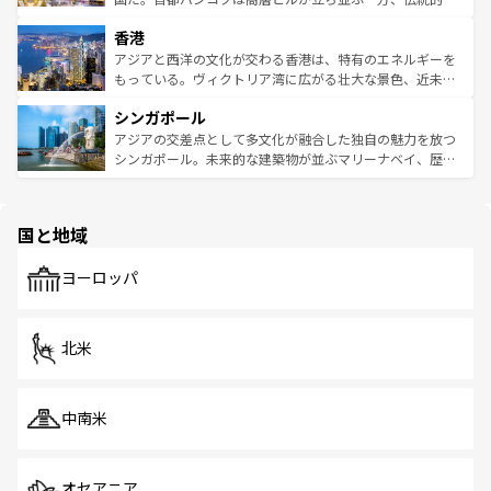
世界中の食通を魅了してやまないベトナム料理も魅力のひ
寺院や市場がいたるところに点在し、古きよき文化と現代
香港
とつ。フォーやバインミー、ベトナムコーヒーなどは、ぜ
の活気が交差している。北部ではチェンマイなどの山岳地
ひ現地で味わいたい。どの地域を訪れてもあたたかい人々
帯で自然と触れ合い、南部ではプーケットやクラビの美し
アジアと西洋の文化が交わる香港は、特有のエネルギーを
が旅行者を迎えてくれるので、きっと忘れられない旅にな
いビーチでリゾート気分を楽しむことができる。タイ料理
もっている。ヴィクトリア湾に広がる壮大な景色、近未来
るはずだ。 なお、新着のベトナム情報は
コンテンツ一覧
を
は世界的に有名で、屋台から高級レストランまで味覚を刺
的なアートスポット、そして歴史と現代が融合した町並
参照してほしい。
シンガポール
激する。気候は一年中温暖で、どの季節にも異なる楽しみ
み、どこを訪れても感動するはず。観光スポットが密集し
が待っている。親しみやすいタイの人々、仏教を中心とし
ており、効率よく見どころを回れるのも魅力。息をのむよ
アジアの交差点として多文化が融合した独自の魅力を放つ
た文化、そして多様な観光資源が、訪れる旅人を魅了し続
うな絶景から文化的な体験まで、香港を存分に楽しみ尽く
シンガポール。未来的な建築物が並ぶマリーナベイ、歴史
ける。 なお、新着のタイ情報は
コンテンツ一覧
を参照して
そう。 なお、新着の香港情報は
コンテンツ一覧
を参照して
と伝統を感じられるエスニックタウン、多数の緑豊かな公
ほしい。
ほしい。
園や自然保護区など、自然が調和した近代的な景観と文化
の多様性あふれるカラフルな町は、どこを歩いても新しい
国と地域
発見がある。さらに、治安のよさや充実した公共交通機関
も、旅行者にとっては魅力的なポイント。グルメも豊富
で、ホーカーズは地元の風情を楽しめる外せないスポット
ヨーロッパ
だ。訪れる人を飽きさせないシンガポールで、多様な魅力
を体感しよう。 なお、新着のシンガポール情報は
コンテン
ツ一覧
を参照してほしい。
北米
中南米
オセアニア