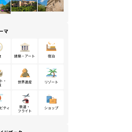
ーマ
食
建築・アート
宿泊
ト・
世界遺産
リゾート
戦
鉄道・
ビティ
ショップ
フライト