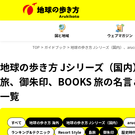
国と地域
ウェブマガジン
TOP
ガイドブック
地球の歩き方 Jシリーズ（国内）、aru
地球の歩き方 Jシリーズ（国内）
旅、御朱印、BOOKS 旅の名
一覧
すべて
地球の歩き方 海外
地球の歩き方 Jシリーズ（国内）
aru
ランキング&テクニック
Resort Style
島旅
御朱印
歴史時