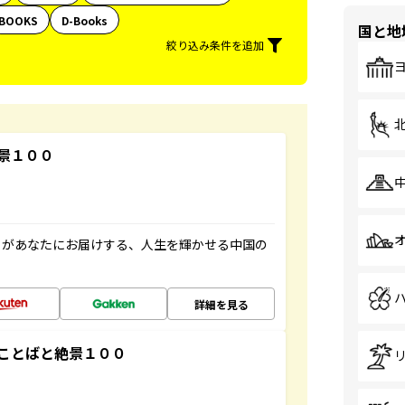
BOOKS
D-Books
国と地
絞り込み条件を追加
景１００
」があなたにお届けする、人生を輝かせる中国の
詳細を見る
ことばと絶景１００