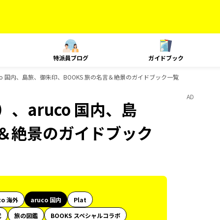
特派員ブログ
ガイドブック
co 国内、島旅、御朱印、BOOKS 旅の名言＆絶景のガイドブック一覧
AD
、aruco 国内、島
言＆絶景のガイドブック
co 海外
aruco 国内
Plat
代
旅の図鑑
BOOKS スペシャルコラボ