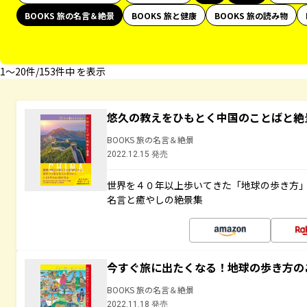
BOOKS 旅の名言＆絶景
BOOKS 旅と健康
BOOKS 旅の読み物
1〜20件/153件中 を表示
悠久の教えをひもとく中国のことばと絶
BOOKS 旅の名言＆絶景
2022.12.15 発売
世界を４０年以上歩いてきた「地球の歩き方
名言と癒やしの絶景集
今すぐ旅に出たくなる！地球の歩き方の
BOOKS 旅の名言＆絶景
2022.11.18 発売