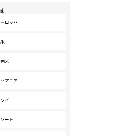
域
ヨーロッパ
北米
中南米
オセアニア
ハワイ
リゾート