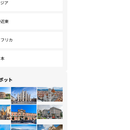
アジア
中近東
アフリカ
日本
ポット