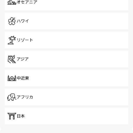
オセアニア
ハワイ
リゾート
アジア
中近東
アフリカ
日本