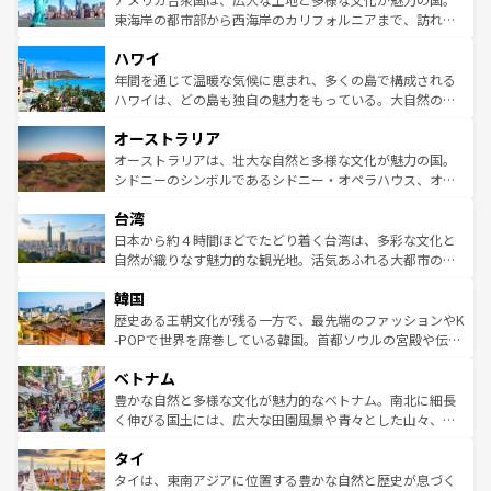
ことができる。国民の所得が高いため物価も高いが、旅行
東海岸の都市部から西海岸のカリフォルニアまで、訪れる
者向けの交通パス提供のサービスもあり、うまく活用すれ
場所ごとに異なる風景と体験が待っている。ニューヨーク
ハワイ
ば市内交通費無料で観光を楽しむこともできる。 なお、新
のような巨大都市は、観光、ショッピング、エンターテイ
着のスイス情報は
コンテンツ一覧
を参照してほしい。
ンメントが詰まった刺激的なスポットだ。一方、アメリカ
年間を通じて温暖な気候に恵まれ、多くの島で構成される
西部には大自然が広がり、グランドキャニオンやイエロー
ハワイは、どの島も独自の魅力をもっている。大自然の神
ストーン国立公園といった絶景が堪能できる。さらに、南
秘を感じたいなら、火山が生み出した壮大な景観を誇るハ
オーストラリア
部のニューオーリンズでは、音楽と美食が融合した独特の
ワイ島は見逃せない。また、定番の観光地といえばオアフ
文化が魅力。旅行者はアメリカの各地域で異なる魅力を楽
島だが、静かな自然を求めるならマウイ島やカウアイ島が
オーストラリアは、壮大な自然と多様な文化が魅力の国。
しみながら、その多様性と豊かな歴史を感じることができ
おすすめ。エメラルドグリーンに輝く海をはじめ、豊かな
シドニーのシンボルであるシドニー・オペラハウス、オー
るだろう。車でのロードトリップや列車の旅も、アメリカ
文化や歴史が息づいている。「アロハスピリット」と呼ば
ストラリア東海岸北部に広がる大サンゴ礁地帯グレートバ
ならではの贅沢な旅のスタイルだ。 なお、新着のアメリカ
台湾
れるおもてなしの心で訪れる人々を迎えてくれるハワイの
リアリーフや大陸中央部にそびえるウルル（エアーズロッ
情報は
コンテンツ一覧
を参照してほしい。
人々、おいしいローカルフードやハワイアンミュージッ
ク）、タスマニアの美しい原生林やケアンズの熱帯雨林な
日本から約４時間ほどでたどり着く台湾は、多彩な文化と
ク、伝統的なフラダンスなど、すべてがハワイの魅力を彩
ど、見どころがたくさん。また、カフェやワイン、オージ
自然が織りなす魅力的な観光地。活気あふれる大都市の台
っている。訪れるたびに新しい発見と感動が待っているハ
ービーフなどの食文化も豊かで、美味しいものであふれて
北やノスタルジックな町並みが人気な九份（ジォウフェ
ワイを、存分に味わってほしい。 なお、新着のハワイ情報
韓国
いる。アクティビティも充実しており、サーフィンやダイ
ン）、静ひつな山岳地帯である台湾東部など、都市の喧騒
は
コンテンツ一覧
を参照してほしい。
ビング、ハイキングなど、アウトドア好きにはたまらな
と山間の静けさが共存しており、訪れる人に新しい発見と
歴史ある王朝文化が残る一方で、最先端のファッションやK
い。オーストラリアの多彩な魅力を存分に味わいつくそ
驚きをもたらしてくれる。また、奥深い台湾の食文化も魅
-POPで世界を席巻している韓国。首都ソウルの宮殿や伝統
う。 なお、新着のオーストラリア情報は
コンテンツ一覧
を
力で、夜市などの屋台グルメから高級料理、ヘルシーで美
家屋が並ぶエリアでは韓国の歴史と文化に浸ることがで
参照してほしい。
ベトナム
容にもいいと評判のスイーツなど、バラエティ豊かな料理
き、地方に足を延ばせば四季折々の自然美を楽しむことが
が味わえる。 なお、新着の台湾情報は
コンテンツ一覧
を参
できる。そして、キムチや焼肉、絶品のストリートフード
豊かな自然と多様な文化が魅力的なベトナム。南北に細長
照してほしい。
まで、さまざまな韓国料理が待っている。夜には、韓国な
く伸びる国土には、広大な田園風景や青々とした山々、世
らではのナイトライフも堪能できる。あたたかいホスピタ
界遺産に登録された壮大な自然景観が点在し、都市部では
タイ
リティに包まれながら、韓国の多彩な魅力を心ゆくまで味
急速な発展と共に伝統が息づく。ハノイの古い町並みやホ
わってみてほしい。 なお、新着の韓国情報は
コンテンツ一
ーチミン市のフランス統治時代の建物も、独特の雰囲気を
タイは、東南アジアに位置する豊かな自然と歴史が息づく