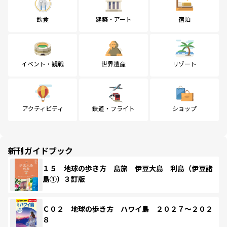
飲食
建築・アート
宿泊
イベント・観戦
世界遺産
リゾート
アクティビティ
鉄道・フライト
ショップ
新刊ガイドブック
１５ 地球の歩き方 島旅 伊豆大島 利島（伊豆諸
島①）３訂版
Ｃ０２ 地球の歩き方 ハワイ島 ２０２７～２０２
８