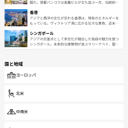
覧
を参照してほしい。
醸し出している。また、バラエティの豊かさとおいしさで
国だ。首都バンコクは高層ビルが立ち並ぶ一方、伝統的な
世界中の食通を魅了してやまないベトナム料理も魅力のひ
寺院や市場がいたるところに点在し、古きよき文化と現代
香港
とつ。フォーやバインミー、ベトナムコーヒーなどは、ぜ
の活気が交差している。北部ではチェンマイなどの山岳地
ひ現地で味わいたい。どの地域を訪れてもあたたかい人々
帯で自然と触れ合い、南部ではプーケットやクラビの美し
アジアと西洋の文化が交わる香港は、特有のエネルギーを
が旅行者を迎えてくれるので、きっと忘れられない旅にな
いビーチでリゾート気分を楽しむことができる。タイ料理
もっている。ヴィクトリア湾に広がる壮大な景色、近未来
るはずだ。 なお、新着のベトナム情報は
コンテンツ一覧
を
は世界的に有名で、屋台から高級レストランまで味覚を刺
的なアートスポット、そして歴史と現代が融合した町並
参照してほしい。
シンガポール
激する。気候は一年中温暖で、どの季節にも異なる楽しみ
み、どこを訪れても感動するはず。観光スポットが密集し
が待っている。親しみやすいタイの人々、仏教を中心とし
ており、効率よく見どころを回れるのも魅力。息をのむよ
アジアの交差点として多文化が融合した独自の魅力を放つ
た文化、そして多様な観光資源が、訪れる旅人を魅了し続
うな絶景から文化的な体験まで、香港を存分に楽しみ尽く
シンガポール。未来的な建築物が並ぶマリーナベイ、歴史
ける。 なお、新着のタイ情報は
コンテンツ一覧
を参照して
そう。 なお、新着の香港情報は
コンテンツ一覧
を参照して
と伝統を感じられるエスニックタウン、多数の緑豊かな公
ほしい。
ほしい。
園や自然保護区など、自然が調和した近代的な景観と文化
の多様性あふれるカラフルな町は、どこを歩いても新しい
国と地域
発見がある。さらに、治安のよさや充実した公共交通機関
も、旅行者にとっては魅力的なポイント。グルメも豊富
で、ホーカーズは地元の風情を楽しめる外せないスポット
ヨーロッパ
だ。訪れる人を飽きさせないシンガポールで、多様な魅力
を体感しよう。 なお、新着のシンガポール情報は
コンテン
ツ一覧
を参照してほしい。
北米
中南米