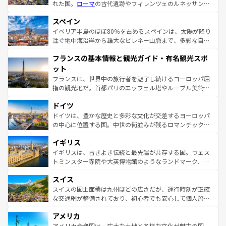
れた国。
ローマ
の古代遺跡やフィレンツェのルネッサンス
美術、ヴェネツィアの運河など、歴史あるスポットはもち
スペイン
ろん、トスカーナの美しい田園風景やアマルフィ海岸の絶
景など、自然景観も見逃せない。観光の合間には、本場の
イベリア半島のほぼ80％を占めるスペインは、太陽が降り
ピザやパスタなど、絶品のイタリア料理を堪能することも
注ぐ地中海沿岸から雄大なピレネー山脈まで、多彩な自然
できる。朝目覚めてから夜眠るまで、すべての瞬間を楽し
と文化が詰まったヨーロッパ屈指の旅行先だ。多様な地域
フランスの基本情報と観光ガイド・有名観光スポ
ませてくれるイタリアで、忘れられない旅をしてみよう！
文化が根付くこの国では、情熱的なフラメンコ、熱気あふ
なお、新着のイタリア情報は
コンテンツ一覧
を参照してほ
れる闘牛、そして美味しいタパスが生活の一部となってい
ット
しい。
る。首都マドリードの洗練された雰囲気や、バルセロナの
フランスは、世界中の旅行者を魅了し続けるヨーロッパ屈
アートに溢れた街角から、地方では古代ローマ遺跡や中世
指の観光地だ。首都パリのエッフェル塔やルーブル美術館
の城塞都市、穏やかなビーチリゾートまで多彩な表情を見
といった象徴的なスポットから、田舎町の古風な美しさま
せる。地方によって風土や気候が異なるスペインはその個
ドイツ
で、幅広い魅力が詰まっている。華麗な宮殿、歴史的な大
性で訪れる人を魅了する。 なお、新着のスペイン情報は
コ
聖堂、美しいビーチ、そして豊かな自然が、訪れる者を心
ドイツは、豊かな歴史と多彩な文化が交差するヨーロッパ
ンテンツ一覧
を参照してほしい。
から魅了する。また、フランスは美食の国としても知ら
の中心に位置する国。中世の街並みが残るロマンチック街
れ、フランス料理はユネスコ無形文化遺産にも登録されて
道から、未来を先取りするようなモダンな都市まで多様な
イギリス
いる。シャンパンの発祥地であるランス、プロヴァンスの
顔を持つこの国は、どこを歩いても飽きることがない。ベ
香り高いラベンダー畑など、多彩な楽しみ方が可能だ。さ
ルリンの文化的活気、バイエルン州のアルプスの絶景、そ
イギリスは、古きよき伝統と最先端が共存する国。ウェス
らに、パリ以外の地域にも魅力が溢れており、どの街角に
してライン川沿いのワイン畑といった風景は必見。ビール
トミンスター寺院や大英博物館のようなランドマーク、歴
も豊かな歴史と文化が息づいている。パリ以外の個性あふ
とソーセージを味わいながら地元の人と過ごす楽しい時間
史ある大学都市、美しい丘陵地帯や牧歌的な風景など、エ
れる地方に足を運ぶとそれぞれで全く異なる文化を体験で
スイス
は、お酒好きな人にはぜひ体験してほしい。 なお、新着の
リアごとに異なる魅力がある。また、優雅なアフタヌーン
きるだろう。 なお、新着のフランス情報は
コンテンツ一覧
ドイツ情報は
コンテンツ一覧
を参照してほしい。
ティー、ビール好きにはたまらない英国パブ、サッカー観
スイスの国土面積は九州ほどの広さだが、運行時刻が正確
を参照してほしい。
戦など、本場だからこそできる体験も豊富。イギリスを旅
な交通網が整備されており、初心者でも安心して個人旅行
して楽しみつくそう。 なお、新着のイギリス情報は
コンテ
を楽しめる。日本同様に時刻表どおりの旅が可能だ。中世
アメリカ
ンツ一覧
を参照してほしい。
の建物がそのまま残る町や、スイスならではのユニークな
博物館もあり、アルプス観光だけでなく町歩きも満喫する
アメリカ合衆国は、広大な土地と多様な文化が魅力の国。