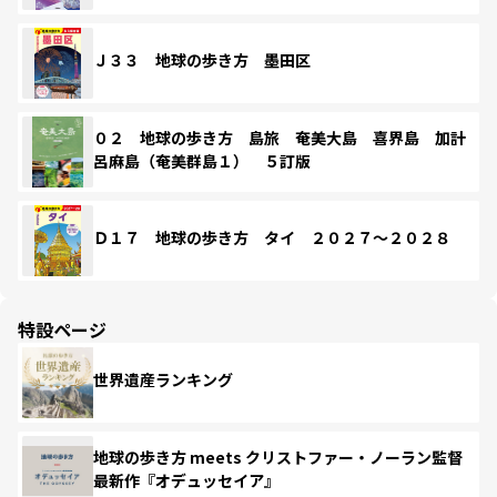
Ｊ３３ 地球の歩き方 墨田区
０２ 地球の歩き方 島旅 奄美大島 喜界島 加計
呂麻島（奄美群島１） ５訂版
Ｄ１７ 地球の歩き方 タイ ２０２７～２０２８
特設ページ
世界遺産ランキング
地球の歩き方 meets クリストファー・ノーラン監督
最新作『オデュッセイア』