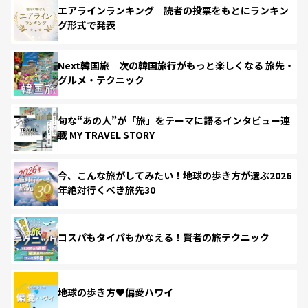
エアラインランキング 読者の投票をもとにランキン
グ形式で発表
Next韓国旅 次の韓国旅行がもっと楽しくなる 旅先・
グルメ・テクニック
旬な“あの人”が「旅」をテーマに語るインタビュー連
載 MY TRAVEL STORY
今、こんな旅がしてみたい！地球の歩き方が選ぶ2026
年絶対行くべき旅先30
コスパもタイパもかなえる！賢者の旅テクニック
地球の歩き方♥偏愛ハワイ