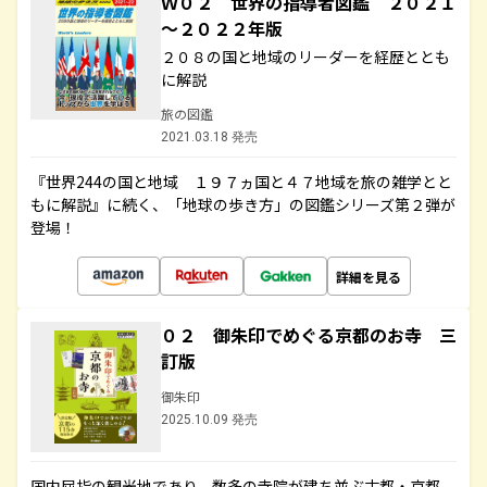
Ｗ０２ 世界の指導者図鑑 ２０２１
～２０２２年版
２０８の国と地域のリーダーを経歴ととも
に解説
旅の図鑑
2021.03.18 発売
『世界244の国と地域 １９７ヵ国と４７地域を旅の雑学とと
もに解説』に続く、「地球の歩き方」の図鑑シリーズ第２弾が
登場！
詳細を見る
０２ 御朱印でめぐる京都のお寺 三
訂版
御朱印
2025.10.09 発売
国内屈指の観光地であり、数多の寺院が建ち並ぶ古都・京都。