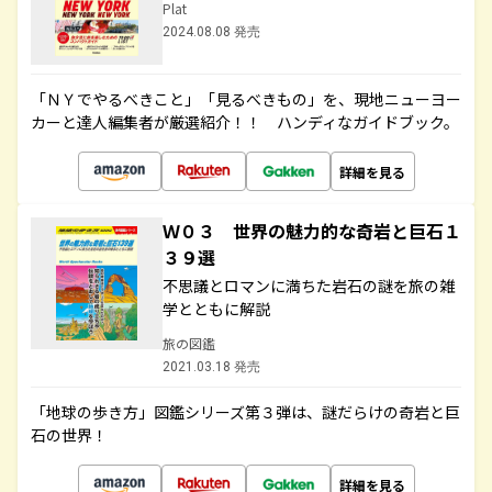
Plat
2024.08.08 発売
「ＮＹでやるべきこと」「見るべきもの」を、現地ニューヨー
カーと達人編集者が厳選紹介！！ ハンディなガイドブック。
詳細を見る
Ｗ０３ 世界の魅力的な奇岩と巨石１
３９選
不思議とロマンに満ちた岩石の謎を旅の雑
学とともに解説
旅の図鑑
2021.03.18 発売
「地球の歩き方」図鑑シリーズ第３弾は、謎だらけの奇岩と巨
石の世界！
詳細を見る