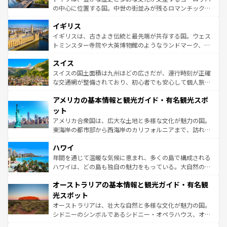
れ、フランス料理はユネスコ無形文化遺産にも登録されて
の中心に位置する国。中世の街並みが残るロマンチック街
いる。シャンパンの発祥地であるランス、プロヴァンスの
道から、未来を先取りするようなモダンな都市まで多様な
香り高いラベンダー畑など、多彩な楽しみ方が可能だ。さ
イギリス
顔を持つこの国は、どこを歩いても飽きることがない。ベ
らに、パリ以外の地域にも魅力が溢れており、どの街角に
ルリンの文化的活気、バイエルン州のアルプスの絶景、そ
イギリスは、古きよき伝統と最先端が共存する国。ウェス
も豊かな歴史と文化が息づいている。パリ以外の個性あふ
してライン川沿いのワイン畑といった風景は必見。ビール
トミンスター寺院や大英博物館のようなランドマーク、歴
れる地方に足を運ぶとそれぞれで全く異なる文化を体験で
とソーセージを味わいながら地元の人と過ごす楽しい時間
史ある大学都市、美しい丘陵地帯や牧歌的な風景など、エ
きるだろう。 なお、新着のフランス情報は
コンテンツ一覧
スイス
は、お酒好きな人にはぜひ体験してほしい。 なお、新着の
リアごとに異なる魅力がある。また、優雅なアフタヌーン
を参照してほしい。
ドイツ情報は
コンテンツ一覧
を参照してほしい。
ティー、ビール好きにはたまらない英国パブ、サッカー観
スイスの国土面積は九州ほどの広さだが、運行時刻が正確
戦など、本場だからこそできる体験も豊富。イギリスを旅
な交通網が整備されており、初心者でも安心して個人旅行
して楽しみつくそう。 なお、新着のイギリス情報は
コンテ
を楽しめる。日本同様に時刻表どおりの旅が可能だ。中世
アメリカの基本情報と観光ガイド・有名観光スポ
ンツ一覧
を参照してほしい。
の建物がそのまま残る町や、スイスならではのユニークな
博物館もあり、アルプス観光だけでなく町歩きも満喫する
ット
ことができる。国民の所得が高いため物価も高いが、旅行
アメリカ合衆国は、広大な土地と多様な文化が魅力の国。
者向けの交通パス提供のサービスもあり、うまく活用すれ
東海岸の都市部から西海岸のカリフォルニアまで、訪れる
ば市内交通費無料で観光を楽しむこともできる。 なお、新
場所ごとに異なる風景と体験が待っている。ニューヨーク
着のスイス情報は
コンテンツ一覧
を参照してほしい。
ハワイ
のような巨大都市は、観光、ショッピング、エンターテイ
ンメントが詰まった刺激的なスポットだ。一方、アメリカ
年間を通じて温暖な気候に恵まれ、多くの島で構成される
西部には大自然が広がり、グランドキャニオンやイエロー
ハワイは、どの島も独自の魅力をもっている。大自然の神
ストーン国立公園といった絶景が堪能できる。さらに、南
秘を感じたいなら、火山が生み出した壮大な景観を誇るハ
オーストラリアの基本情報と観光ガイド・有名観
部のニューオーリンズでは、音楽と美食が融合した独特の
ワイ島は見逃せない。また、定番の観光地といえばオアフ
文化が魅力。旅行者はアメリカの各地域で異なる魅力を楽
島だが、静かな自然を求めるならマウイ島やカウアイ島が
光スポット
しみながら、その多様性と豊かな歴史を感じることができ
おすすめ。エメラルドグリーンに輝く海をはじめ、豊かな
オーストラリアは、壮大な自然と多様な文化が魅力の国。
るだろう。車でのロードトリップや列車の旅も、アメリカ
文化や歴史が息づいている。「アロハスピリット」と呼ば
シドニーのシンボルであるシドニー・オペラハウス、オー
ならではの贅沢な旅のスタイルだ。 なお、新着のアメリカ
れるおもてなしの心で訪れる人々を迎えてくれるハワイの
ストラリア東海岸北部に広がる大サンゴ礁地帯グレートバ