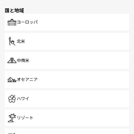
園や自然保護区など、自然が調和した近代的な景観と文化
の多様性あふれるカラフルな町は、どこを歩いても新しい
国と地域
発見がある。さらに、治安のよさや充実した公共交通機関
も、旅行者にとっては魅力的なポイント。グルメも豊富
で、ホーカーズは地元の風情を楽しめる外せないスポット
ヨーロッパ
だ。訪れる人を飽きさせないシンガポールで、多様な魅力
を体感しよう。 なお、新着のシンガポール情報は
コンテン
ツ一覧
を参照してほしい。
北米
中南米
オセアニア
ハワイ
リゾート