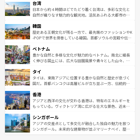
情報は
コンテンツ一覧
を参照してほしい。
人々、おいしいローカルフードやハワイアンミュージッ
台湾
リアリーフや大陸中央部にそびえるウルル（エアーズロッ
ク、伝統的なフラダンスなど、すべてがハワイの魅力を彩
ク）、タスマニアの美しい原生林やケアンズの熱帯雨林な
日本から約４時間ほどでたどり着く台湾は、多彩な文化と
っている。訪れるたびに新しい発見と感動が待っているハ
ど、見どころがたくさん。また、カフェやワイン、オージ
自然が織りなす魅力的な観光地。活気あふれる大都市の台
ワイを、存分に味わってほしい。 なお、新着のハワイ情報
ービーフなどの食文化も豊かで、美味しいものであふれて
北やノスタルジックな町並みが人気な九份（ジォウフェ
は
コンテンツ一覧
を参照してほしい。
韓国
いる。アクティビティも充実しており、サーフィンやダイ
ン）、静ひつな山岳地帯である台湾東部など、都市の喧騒
ビング、ハイキングなど、アウトドア好きにはたまらな
と山間の静けさが共存しており、訪れる人に新しい発見と
歴史ある王朝文化が残る一方で、最先端のファッションやK
い。オーストラリアの多彩な魅力を存分に味わいつくそ
驚きをもたらしてくれる。また、奥深い台湾の食文化も魅
-POPで世界を席巻している韓国。首都ソウルの宮殿や伝統
う。 なお、新着のオーストラリア情報は
コンテンツ一覧
を
力で、夜市などの屋台グルメから高級料理、ヘルシーで美
家屋が並ぶエリアでは韓国の歴史と文化に浸ることがで
参照してほしい。
ベトナム
容にもいいと評判のスイーツなど、バラエティ豊かな料理
き、地方に足を延ばせば四季折々の自然美を楽しむことが
が味わえる。 なお、新着の台湾情報は
コンテンツ一覧
を参
できる。そして、キムチや焼肉、絶品のストリートフード
豊かな自然と多様な文化が魅力的なベトナム。南北に細長
照してほしい。
まで、さまざまな韓国料理が待っている。夜には、韓国な
く伸びる国土には、広大な田園風景や青々とした山々、世
らではのナイトライフも堪能できる。あたたかいホスピタ
界遺産に登録された壮大な自然景観が点在し、都市部では
タイ
リティに包まれながら、韓国の多彩な魅力を心ゆくまで味
急速な発展と共に伝統が息づく。ハノイの古い町並みやホ
わってみてほしい。 なお、新着の韓国情報は
コンテンツ一
ーチミン市のフランス統治時代の建物も、独特の雰囲気を
タイは、東南アジアに位置する豊かな自然と歴史が息づく
覧
を参照してほしい。
醸し出している。また、バラエティの豊かさとおいしさで
国だ。首都バンコクは高層ビルが立ち並ぶ一方、伝統的な
世界中の食通を魅了してやまないベトナム料理も魅力のひ
寺院や市場がいたるところに点在し、古きよき文化と現代
香港
とつ。フォーやバインミー、ベトナムコーヒーなどは、ぜ
の活気が交差している。北部ではチェンマイなどの山岳地
ひ現地で味わいたい。どの地域を訪れてもあたたかい人々
帯で自然と触れ合い、南部ではプーケットやクラビの美し
アジアと西洋の文化が交わる香港は、特有のエネルギーを
が旅行者を迎えてくれるので、きっと忘れられない旅にな
いビーチでリゾート気分を楽しむことができる。タイ料理
もっている。ヴィクトリア湾に広がる壮大な景色、近未来
るはずだ。 なお、新着のベトナム情報は
コンテンツ一覧
を
は世界的に有名で、屋台から高級レストランまで味覚を刺
的なアートスポット、そして歴史と現代が融合した町並
参照してほしい。
シンガポール
激する。気候は一年中温暖で、どの季節にも異なる楽しみ
み、どこを訪れても感動するはず。観光スポットが密集し
が待っている。親しみやすいタイの人々、仏教を中心とし
ており、効率よく見どころを回れるのも魅力。息をのむよ
アジアの交差点として多文化が融合した独自の魅力を放つ
た文化、そして多様な観光資源が、訪れる旅人を魅了し続
うな絶景から文化的な体験まで、香港を存分に楽しみ尽く
シンガポール。未来的な建築物が並ぶマリーナベイ、歴史
ける。 なお、新着のタイ情報は
コンテンツ一覧
を参照して
そう。 なお、新着の香港情報は
コンテンツ一覧
を参照して
と伝統を感じられるエスニックタウン、多数の緑豊かな公
ほしい。
ほしい。