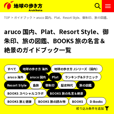
TOP
ガイドブック
aruco 国内、Plat、Resort Style、御朱印、旅の
aruco 国内、Plat、Resort Style、御
朱印、旅の図鑑、BOOKS 旅の名言＆
絶景のガイドブック一覧
すべて
地球の歩き方 海外
地球の歩き方 Jシリーズ（国内）
aruco 海外
aruco 国内
Plat
ランキング&テクニック
Resort Style
島旅
御朱印
歴史時代
旅の図鑑
BOOKS スペシャルコラボ
BOOKS 旅の名言＆絶景
BOOKS 旅と健康
BOOKS 旅の読み物
BOOKS
D-Books
絞り込み条件を追加