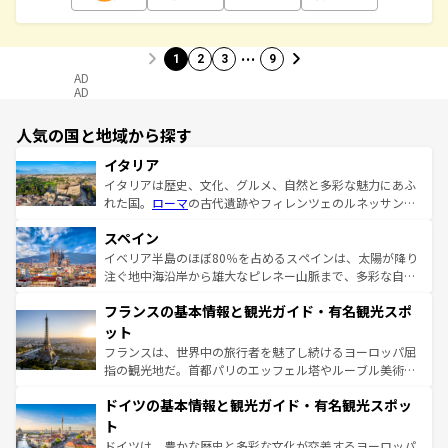
…
1
2
3
9
AD
AD
人気の国と地域から探す
イタリア
イタリアは歴史、文化、グルメ、自然と多彩な魅力にあふ
れた国。
ローマ
の古代遺跡やフィレンツェのルネッサンス
美術、ヴェネツィアの運河など、歴史あるスポットはもち
スペイン
ろん、トスカーナの美しい田園風景やアマルフィ海岸の絶
景など、自然景観も見逃せない。観光の合間には、本場の
イベリア半島のほぼ80％を占めるスペインは、太陽が降り
ピザやパスタなど、絶品のイタリア料理を堪能することも
注ぐ地中海沿岸から雄大なピレネー山脈まで、多彩な自然
できる。朝目覚めてから夜眠るまで、すべての瞬間を楽し
と文化が詰まったヨーロッパ屈指の旅行先だ。多様な地域
フランスの基本情報と観光ガイド・有名観光スポ
ませてくれるイタリアで、忘れられない旅をしてみよう！
文化が根付くこの国では、情熱的なフラメンコ、熱気あふ
なお、新着のイタリア情報は
コンテンツ一覧
を参照してほ
れる闘牛、そして美味しいタパスが生活の一部となってい
ット
しい。
る。首都マドリードの洗練された雰囲気や、バルセロナの
フランスは、世界中の旅行者を魅了し続けるヨーロッパ屈
アートに溢れた街角から、地方では古代ローマ遺跡や中世
指の観光地だ。首都パリのエッフェル塔やルーブル美術館
の城塞都市、穏やかなビーチリゾートまで多彩な表情を見
といった象徴的なスポットから、田舎町の古風な美しさま
せる。地方によって風土や気候が異なるスペインはその個
ドイツの基本情報と観光ガイド・有名観光スポッ
で、幅広い魅力が詰まっている。華麗な宮殿、歴史的な大
性で訪れる人を魅了する。 なお、新着のスペイン情報は
コ
聖堂、美しいビーチ、そして豊かな自然が、訪れる者を心
ト
ンテンツ一覧
を参照してほしい。
から魅了する。また、フランスは美食の国としても知ら
ドイツは、豊かな歴史と多彩な文化が交差するヨーロッパ