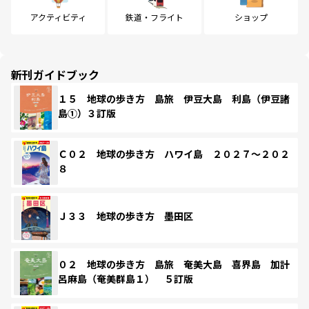
アクティビティ
鉄道・フライト
ショップ
新刊ガイドブック
１５ 地球の歩き方 島旅 伊豆大島 利島（伊豆諸
島①）３訂版
Ｃ０２ 地球の歩き方 ハワイ島 ２０２７～２０２
８
Ｊ３３ 地球の歩き方 墨田区
０２ 地球の歩き方 島旅 奄美大島 喜界島 加計
呂麻島（奄美群島１） ５訂版