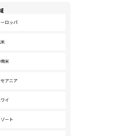
域
ヨーロッパ
北米
中南米
オセアニア
ハワイ
リゾート