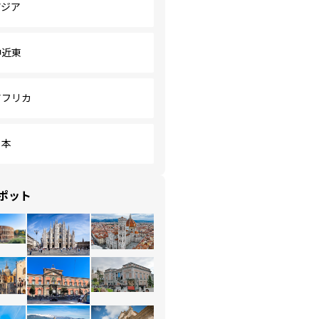
アジア
中近東
アフリカ
日本
ポット