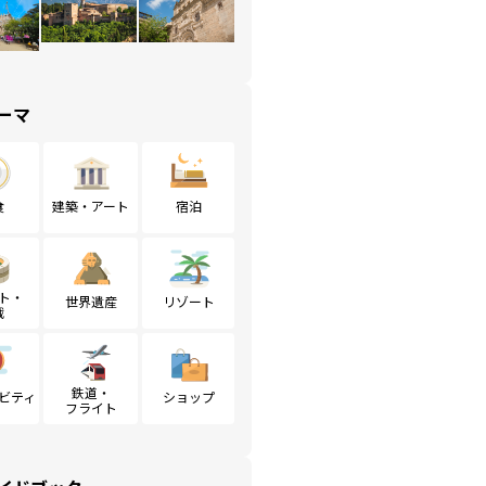
ーマ
食
建築・アート
宿泊
ト・
世界遺産
リゾート
戦
鉄道・
ビティ
ショップ
フライト