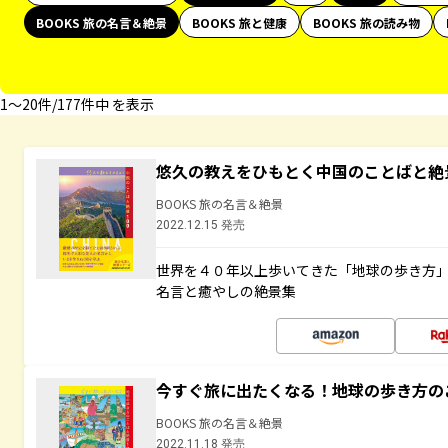
BOOKS 旅の名言＆絶景
BOOKS 旅と健康
BOOKS 旅の読み物
1〜20件/177件中 を表示
悠久の教えをひもとく中国のことばと絶
BOOKS 旅の名言＆絶景
2022.12.15 発売
世界を４０年以上歩いてきた「地球の歩き方
名言と癒やしの絶景集
今すぐ旅に出たくなる！地球の歩き方の
BOOKS 旅の名言＆絶景
2022.11.18 発売