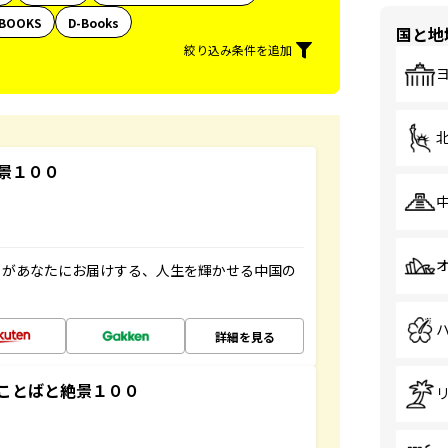
BOOKS
D-Books
国と地
絞り込み条件を追加
景１００
」があなたにお届けする、人生を輝かせる中国の
詳細を見る
ことばと絶景１００