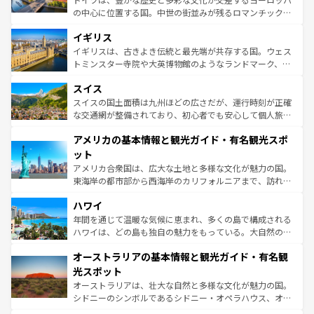
れ、フランス料理はユネスコ無形文化遺産にも登録されて
の中心に位置する国。中世の街並みが残るロマンチック街
いる。シャンパンの発祥地であるランス、プロヴァンスの
道から、未来を先取りするようなモダンな都市まで多様な
香り高いラベンダー畑など、多彩な楽しみ方が可能だ。さ
イギリス
顔を持つこの国は、どこを歩いても飽きることがない。ベ
らに、パリ以外の地域にも魅力が溢れており、どの街角に
ルリンの文化的活気、バイエルン州のアルプスの絶景、そ
イギリスは、古きよき伝統と最先端が共存する国。ウェス
も豊かな歴史と文化が息づいている。パリ以外の個性あふ
してライン川沿いのワイン畑といった風景は必見。ビール
トミンスター寺院や大英博物館のようなランドマーク、歴
れる地方に足を運ぶとそれぞれで全く異なる文化を体験で
とソーセージを味わいながら地元の人と過ごす楽しい時間
史ある大学都市、美しい丘陵地帯や牧歌的な風景など、エ
きるだろう。 なお、新着のフランス情報は
コンテンツ一覧
スイス
は、お酒好きな人にはぜひ体験してほしい。 なお、新着の
リアごとに異なる魅力がある。また、優雅なアフタヌーン
を参照してほしい。
ドイツ情報は
コンテンツ一覧
を参照してほしい。
ティー、ビール好きにはたまらない英国パブ、サッカー観
スイスの国土面積は九州ほどの広さだが、運行時刻が正確
戦など、本場だからこそできる体験も豊富。イギリスを旅
な交通網が整備されており、初心者でも安心して個人旅行
して楽しみつくそう。 なお、新着のイギリス情報は
コンテ
を楽しめる。日本同様に時刻表どおりの旅が可能だ。中世
アメリカの基本情報と観光ガイド・有名観光スポ
ンツ一覧
を参照してほしい。
の建物がそのまま残る町や、スイスならではのユニークな
博物館もあり、アルプス観光だけでなく町歩きも満喫する
ット
ことができる。国民の所得が高いため物価も高いが、旅行
アメリカ合衆国は、広大な土地と多様な文化が魅力の国。
者向けの交通パス提供のサービスもあり、うまく活用すれ
東海岸の都市部から西海岸のカリフォルニアまで、訪れる
ば市内交通費無料で観光を楽しむこともできる。 なお、新
場所ごとに異なる風景と体験が待っている。ニューヨーク
着のスイス情報は
コンテンツ一覧
を参照してほしい。
ハワイ
のような巨大都市は、観光、ショッピング、エンターテイ
ンメントが詰まった刺激的なスポットだ。一方、アメリカ
年間を通じて温暖な気候に恵まれ、多くの島で構成される
西部には大自然が広がり、グランドキャニオンやイエロー
ハワイは、どの島も独自の魅力をもっている。大自然の神
ストーン国立公園といった絶景が堪能できる。さらに、南
秘を感じたいなら、火山が生み出した壮大な景観を誇るハ
オーストラリアの基本情報と観光ガイド・有名観
部のニューオーリンズでは、音楽と美食が融合した独特の
ワイ島は見逃せない。また、定番の観光地といえばオアフ
文化が魅力。旅行者はアメリカの各地域で異なる魅力を楽
島だが、静かな自然を求めるならマウイ島やカウアイ島が
光スポット
しみながら、その多様性と豊かな歴史を感じることができ
おすすめ。エメラルドグリーンに輝く海をはじめ、豊かな
オーストラリアは、壮大な自然と多様な文化が魅力の国。
るだろう。車でのロードトリップや列車の旅も、アメリカ
文化や歴史が息づいている。「アロハスピリット」と呼ば
シドニーのシンボルであるシドニー・オペラハウス、オー
ならではの贅沢な旅のスタイルだ。 なお、新着のアメリカ
れるおもてなしの心で訪れる人々を迎えてくれるハワイの
ストラリア東海岸北部に広がる大サンゴ礁地帯グレートバ