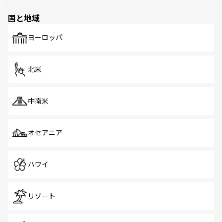
ほしい。
ほしい。
園や自然保護区など、自然が調和した近代的な景観と文化
の多様性あふれるカラフルな町は、どこを歩いても新しい
国と地域
発見がある。さらに、治安のよさや充実した公共交通機関
も、旅行者にとっては魅力的なポイント。グルメも豊富
で、ホーカーズは地元の風情を楽しめる外せないスポット
ヨーロッパ
だ。訪れる人を飽きさせないシンガポールで、多様な魅力
を体感しよう。 なお、新着のシンガポール情報は
コンテン
ツ一覧
を参照してほしい。
北米
中南米
オセアニア
ハワイ
リゾート