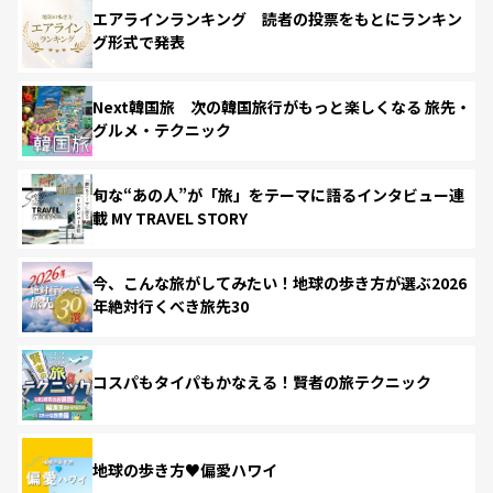
エアラインランキング 読者の投票をもとにランキン
グ形式で発表
Next韓国旅 次の韓国旅行がもっと楽しくなる 旅先・
グルメ・テクニック
旬な“あの人”が「旅」をテーマに語るインタビュー連
載 MY TRAVEL STORY
今、こんな旅がしてみたい！地球の歩き方が選ぶ2026
年絶対行くべき旅先30
コスパもタイパもかなえる！賢者の旅テクニック
地球の歩き方♥偏愛ハワイ