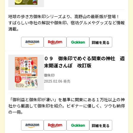
地球の歩き方御朱印シリーズより、高野山の最新版が登場！
すばらしい寺社の解説や御朱印、宿坊グルメやグッズなど情報
満載。
詳細を見る
０９ 御朱印でめぐる関東の神社 週
末開運さんぽ 改訂版
御朱印
2025.02.06 発売
「御利益と御朱印が凄い」を基準に関東にある１万社以上の神
社から厳選して御朱印を紹介。ビギナーに優しく、ツウも納得
の一冊。
詳細を見る