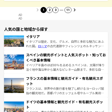
…
1
2
3
11
AD
AD
人気の国と地域から探す
イタリア
イタリアは歴史、文化、グルメ、自然と多彩な魅力にあふ
れた国。
ローマ
の古代遺跡やフィレンツェのルネッサンス
美術、ヴェネツィアの運河など、歴史あるスポットはもち
スペインの観光ポイントと人気スポット・知ってお
ろん、トスカーナの美しい田園風景やアマルフィ海岸の絶
景など、自然景観も見逃せない。観光の合間には、本場の
くべき基本情報
ピザやパスタなど、絶品のイタリア料理を堪能することも
イベリア半島のほぼ80％を占めるスペインは、太陽が降り
できる。朝目覚めてから夜眠るまで、すべての瞬間を楽し
注ぐ地中海沿岸から雄大なピレネー山脈まで、多彩な自然
ませてくれるイタリアで、忘れられない旅をしてみよう！
と文化が詰まったヨーロッパ屈指の旅行先だ。多様な地域
なお、新着のイタリア情報は
コンテンツ一覧
を参照してほ
フランスの基本情報と観光ガイド・有名観光スポ
文化が根付くこの国では、情熱的なフラメンコ、熱気あふ
しい。
れる闘牛、そして美味しいタパスが生活の一部となってい
ット
る。首都マドリードの洗練された雰囲気や、バルセロナの
フランスは、世界中の旅行者を魅了し続けるヨーロッパ屈
アートに溢れた街角から、地方では古代ローマ遺跡や中世
指の観光地だ。首都パリのエッフェル塔やルーブル美術館
の城塞都市、穏やかなビーチリゾートまで多彩な表情を見
といった象徴的なスポットから、田舎町の古風な美しさま
せる。地方によって風土や気候が異なるスペインはその個
ドイツの基本情報と観光ガイド・有名観光スポッ
で、幅広い魅力が詰まっている。華麗な宮殿、歴史的な大
性で訪れる人を魅了する。 なお、新着のスペイン情報は
コ
聖堂、美しいビーチ、そして豊かな自然が、訪れる者を心
ト
ンテンツ一覧
を参照してほしい。
から魅了する。また、フランスは美食の国としても知ら
ドイツは、豊かな歴史と多彩な文化が交差するヨーロッパ