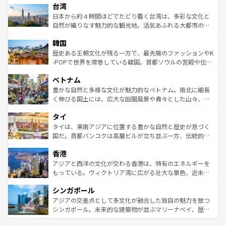
情報は
コンテンツ一覧
を参照してほしい。
人々、おいしいローカルフードやハワイアンミュージッ
台湾
リアリーフや大陸中央部にそびえるウルル（エアーズロッ
ク、伝統的なフラダンスなど、すべてがハワイの魅力を彩
ク）、タスマニアの美しい原生林やケアンズの熱帯雨林な
日本から約４時間ほどでたどり着く台湾は、多彩な文化と
っている。訪れるたびに新しい発見と感動が待っているハ
ど、見どころがたくさん。また、カフェやワイン、オージ
自然が織りなす魅力的な観光地。活気あふれる大都市の台
ワイを、存分に味わってほしい。 なお、新着のハワイ情報
ービーフなどの食文化も豊かで、美味しいものであふれて
北やノスタルジックな町並みが人気な九份（ジォウフェ
は
コンテンツ一覧
を参照してほしい。
韓国
いる。アクティビティも充実しており、サーフィンやダイ
ン）、静ひつな山岳地帯である台湾東部など、都市の喧騒
ビング、ハイキングなど、アウトドア好きにはたまらな
と山間の静けさが共存しており、訪れる人に新しい発見と
歴史ある王朝文化が残る一方で、最先端のファッションやK
い。オーストラリアの多彩な魅力を存分に味わいつくそ
驚きをもたらしてくれる。また、奥深い台湾の食文化も魅
-POPで世界を席巻している韓国。首都ソウルの宮殿や伝統
う。 なお、新着のオーストラリア情報は
コンテンツ一覧
を
力で、夜市などの屋台グルメから高級料理、ヘルシーで美
家屋が並ぶエリアでは韓国の歴史と文化に浸ることがで
参照してほしい。
ベトナム
容にもいいと評判のスイーツなど、バラエティ豊かな料理
き、地方に足を延ばせば四季折々の自然美を楽しむことが
が味わえる。 なお、新着の台湾情報は
コンテンツ一覧
を参
できる。そして、キムチや焼肉、絶品のストリートフード
豊かな自然と多様な文化が魅力的なベトナム。南北に細長
照してほしい。
まで、さまざまな韓国料理が待っている。夜には、韓国な
く伸びる国土には、広大な田園風景や青々とした山々、世
らではのナイトライフも堪能できる。あたたかいホスピタ
界遺産に登録された壮大な自然景観が点在し、都市部では
タイ
リティに包まれながら、韓国の多彩な魅力を心ゆくまで味
急速な発展と共に伝統が息づく。ハノイの古い町並みやホ
わってみてほしい。 なお、新着の韓国情報は
コンテンツ一
ーチミン市のフランス統治時代の建物も、独特の雰囲気を
タイは、東南アジアに位置する豊かな自然と歴史が息づく
覧
を参照してほしい。
醸し出している。また、バラエティの豊かさとおいしさで
国だ。首都バンコクは高層ビルが立ち並ぶ一方、伝統的な
世界中の食通を魅了してやまないベトナム料理も魅力のひ
寺院や市場がいたるところに点在し、古きよき文化と現代
香港
とつ。フォーやバインミー、ベトナムコーヒーなどは、ぜ
の活気が交差している。北部ではチェンマイなどの山岳地
ひ現地で味わいたい。どの地域を訪れてもあたたかい人々
帯で自然と触れ合い、南部ではプーケットやクラビの美し
アジアと西洋の文化が交わる香港は、特有のエネルギーを
が旅行者を迎えてくれるので、きっと忘れられない旅にな
いビーチでリゾート気分を楽しむことができる。タイ料理
もっている。ヴィクトリア湾に広がる壮大な景色、近未来
るはずだ。 なお、新着のベトナム情報は
コンテンツ一覧
を
は世界的に有名で、屋台から高級レストランまで味覚を刺
的なアートスポット、そして歴史と現代が融合した町並
参照してほしい。
シンガポール
激する。気候は一年中温暖で、どの季節にも異なる楽しみ
み、どこを訪れても感動するはず。観光スポットが密集し
が待っている。親しみやすいタイの人々、仏教を中心とし
ており、効率よく見どころを回れるのも魅力。息をのむよ
アジアの交差点として多文化が融合した独自の魅力を放つ
た文化、そして多様な観光資源が、訪れる旅人を魅了し続
うな絶景から文化的な体験まで、香港を存分に楽しみ尽く
シンガポール。未来的な建築物が並ぶマリーナベイ、歴史
ける。 なお、新着のタイ情報は
コンテンツ一覧
を参照して
そう。 なお、新着の香港情報は
コンテンツ一覧
を参照して
と伝統を感じられるエスニックタウン、多数の緑豊かな公