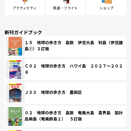
アクティビティ
鉄道・フライト
ショップ
新刊ガイドブック
１５ 地球の歩き方 島旅 伊豆大島 利島（伊豆諸
島①）３訂版
Ｃ０２ 地球の歩き方 ハワイ島 ２０２７～２０２
８
Ｊ３３ 地球の歩き方 墨田区
０２ 地球の歩き方 島旅 奄美大島 喜界島 加計
呂麻島（奄美群島１） ５訂版