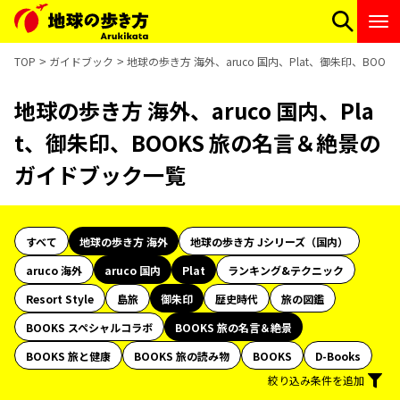
TOP
ガイドブック
地球の歩き方 海外、aruco 国内、Plat、御朱印、BO
地球の歩き方 海外、aruco 国内、Pla
t、御朱印、BOOKS 旅の名言＆絶景の
ガイドブック一覧
すべて
地球の歩き方 海外
地球の歩き方 Jシリーズ（国内）
aruco 海外
aruco 国内
Plat
ランキング&テクニック
Resort Style
島旅
御朱印
歴史時代
旅の図鑑
BOOKS スペシャルコラボ
BOOKS 旅の名言＆絶景
BOOKS 旅と健康
BOOKS 旅の読み物
BOOKS
D-Books
絞り込み条件を追加