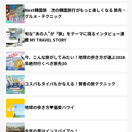
Next韓国旅 次の韓国旅行がもっと楽しくなる 旅先・
グルメ・テクニック
旬な“あの人”が「旅」をテーマに語るインタビュー連
載 MY TRAVEL STORY
今、こんな旅がしてみたい！地球の歩き方が選ぶ2026
年絶対行くべき旅先30
コスパもタイパもかなえる！賢者の旅テクニック
地球の歩き方♥偏愛ハワイ
今年の夏はインスパイアへ！