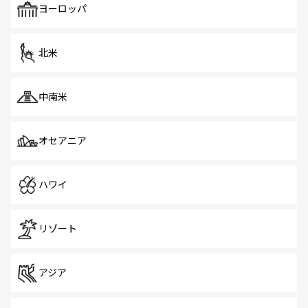
で、ホーカーズは地元の風情を楽しめる外せないスポット
ヨーロッパ
だ。訪れる人を飽きさせないシンガポールで、多様な魅力
を体感しよう。 なお、新着のシンガポール情報は
コンテン
ツ一覧
を参照してほしい。
北米
中南米
オセアニア
ハワイ
リゾート
アジア