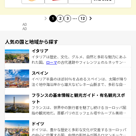
…
1
2
3
12
AD
AD
人気の国と地域から探す
イタリア
イタリアは歴史、文化、グルメ、自然と多彩な魅力にあふ
れた国。
ローマ
の古代遺跡やフィレンツェのルネッサンス
美術、ヴェネツィアの運河など、歴史あるスポットはもち
スペイン
ろん、トスカーナの美しい田園風景やアマルフィ海岸の絶
景など、自然景観も見逃せない。観光の合間には、本場の
イベリア半島のほぼ80％を占めるスペインは、太陽が降り
ピザやパスタなど、絶品のイタリア料理を堪能することも
注ぐ地中海沿岸から雄大なピレネー山脈まで、多彩な自然
できる。朝目覚めてから夜眠るまで、すべての瞬間を楽し
と文化が詰まったヨーロッパ屈指の旅行先だ。多様な地域
フランスの基本情報と観光ガイド・有名観光スポ
ませてくれるイタリアで、忘れられない旅をしてみよう！
文化が根付くこの国では、情熱的なフラメンコ、熱気あふ
なお、新着のイタリア情報は
コンテンツ一覧
を参照してほ
れる闘牛、そして美味しいタパスが生活の一部となってい
ット
しい。
る。首都マドリードの洗練された雰囲気や、バルセロナの
フランスは、世界中の旅行者を魅了し続けるヨーロッパ屈
アートに溢れた街角から、地方では古代ローマ遺跡や中世
指の観光地だ。首都パリのエッフェル塔やルーブル美術館
の城塞都市、穏やかなビーチリゾートまで多彩な表情を見
といった象徴的なスポットから、田舎町の古風な美しさま
せる。地方によって風土や気候が異なるスペインはその個
ドイツ
で、幅広い魅力が詰まっている。華麗な宮殿、歴史的な大
性で訪れる人を魅了する。 なお、新着のスペイン情報は
コ
聖堂、美しいビーチ、そして豊かな自然が、訪れる者を心
ドイツは、豊かな歴史と多彩な文化が交差するヨーロッパ
ンテンツ一覧
を参照してほしい。
から魅了する。また、フランスは美食の国としても知ら
の中心に位置する国。中世の街並みが残るロマンチック街