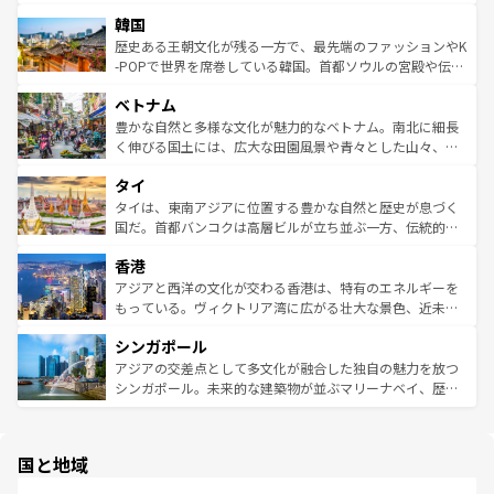
っている。訪れるたびに新しい発見と感動が待っているハ
ービーフなどの食文化も豊かで、美味しいものであふれて
北やノスタルジックな町並みが人気な九份（ジォウフェ
ワイを、存分に味わってほしい。 なお、新着のハワイ情報
韓国
いる。アクティビティも充実しており、サーフィンやダイ
ン）、静ひつな山岳地帯である台湾東部など、都市の喧騒
は
コンテンツ一覧
を参照してほしい。
ビング、ハイキングなど、アウトドア好きにはたまらな
と山間の静けさが共存しており、訪れる人に新しい発見と
歴史ある王朝文化が残る一方で、最先端のファッションやK
い。オーストラリアの多彩な魅力を存分に味わいつくそ
驚きをもたらしてくれる。また、奥深い台湾の食文化も魅
-POPで世界を席巻している韓国。首都ソウルの宮殿や伝統
う。 なお、新着のオーストラリア情報は
コンテンツ一覧
を
力で、夜市などの屋台グルメから高級料理、ヘルシーで美
家屋が並ぶエリアでは韓国の歴史と文化に浸ることがで
参照してほしい。
ベトナム
容にもいいと評判のスイーツなど、バラエティ豊かな料理
き、地方に足を延ばせば四季折々の自然美を楽しむことが
が味わえる。 なお、新着の台湾情報は
コンテンツ一覧
を参
できる。そして、キムチや焼肉、絶品のストリートフード
豊かな自然と多様な文化が魅力的なベトナム。南北に細長
照してほしい。
まで、さまざまな韓国料理が待っている。夜には、韓国な
く伸びる国土には、広大な田園風景や青々とした山々、世
らではのナイトライフも堪能できる。あたたかいホスピタ
界遺産に登録された壮大な自然景観が点在し、都市部では
タイ
リティに包まれながら、韓国の多彩な魅力を心ゆくまで味
急速な発展と共に伝統が息づく。ハノイの古い町並みやホ
わってみてほしい。 なお、新着の韓国情報は
コンテンツ一
ーチミン市のフランス統治時代の建物も、独特の雰囲気を
タイは、東南アジアに位置する豊かな自然と歴史が息づく
覧
を参照してほしい。
醸し出している。また、バラエティの豊かさとおいしさで
国だ。首都バンコクは高層ビルが立ち並ぶ一方、伝統的な
世界中の食通を魅了してやまないベトナム料理も魅力のひ
寺院や市場がいたるところに点在し、古きよき文化と現代
香港
とつ。フォーやバインミー、ベトナムコーヒーなどは、ぜ
の活気が交差している。北部ではチェンマイなどの山岳地
ひ現地で味わいたい。どの地域を訪れてもあたたかい人々
帯で自然と触れ合い、南部ではプーケットやクラビの美し
アジアと西洋の文化が交わる香港は、特有のエネルギーを
が旅行者を迎えてくれるので、きっと忘れられない旅にな
いビーチでリゾート気分を楽しむことができる。タイ料理
もっている。ヴィクトリア湾に広がる壮大な景色、近未来
るはずだ。 なお、新着のベトナム情報は
コンテンツ一覧
を
は世界的に有名で、屋台から高級レストランまで味覚を刺
的なアートスポット、そして歴史と現代が融合した町並
参照してほしい。
シンガポール
激する。気候は一年中温暖で、どの季節にも異なる楽しみ
み、どこを訪れても感動するはず。観光スポットが密集し
が待っている。親しみやすいタイの人々、仏教を中心とし
ており、効率よく見どころを回れるのも魅力。息をのむよ
アジアの交差点として多文化が融合した独自の魅力を放つ
た文化、そして多様な観光資源が、訪れる旅人を魅了し続
うな絶景から文化的な体験まで、香港を存分に楽しみ尽く
シンガポール。未来的な建築物が並ぶマリーナベイ、歴史
ける。 なお、新着のタイ情報は
コンテンツ一覧
を参照して
そう。 なお、新着の香港情報は
コンテンツ一覧
を参照して
と伝統を感じられるエスニックタウン、多数の緑豊かな公
ほしい。
ほしい。
園や自然保護区など、自然が調和した近代的な景観と文化
の多様性あふれるカラフルな町は、どこを歩いても新しい
国と地域
発見がある。さらに、治安のよさや充実した公共交通機関
も、旅行者にとっては魅力的なポイント。グルメも豊富