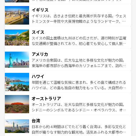
れ、フランス料理はユネスコ無形文化遺産にも登録されて
道から、未来を先取りするようなモダンな都市まで多様な
イギリス
いる。シャンパンの発祥地であるランス、プロヴァンスの
顔を持つこの国は、どこを歩いても飽きることがない。ベ
香り高いラベンダー畑など、多彩な楽しみ方が可能だ。さ
ルリンの文化的活気、バイエルン州のアルプスの絶景、そ
イギリスは、古きよき伝統と最先端が共存する国。ウェス
らに、パリ以外の地域にも魅力が溢れており、どの街角に
してライン川沿いのワイン畑といった風景は必見。ビール
トミンスター寺院や大英博物館のようなランドマーク、歴
も豊かな歴史と文化が息づいている。パリ以外の個性あふ
とソーセージを味わいながら地元の人と過ごす楽しい時間
史ある大学都市、美しい丘陵地帯や牧歌的な風景など、エ
れる地方に足を運ぶとそれぞれで全く異なる文化を体験で
スイス
は、お酒好きな人にはぜひ体験してほしい。 なお、新着の
リアごとに異なる魅力がある。また、優雅なアフタヌーン
きるだろう。 なお、新着のフランス情報は
コンテンツ一覧
ドイツ情報は
コンテンツ一覧
を参照してほしい。
ティー、ビール好きにはたまらない英国パブ、サッカー観
スイスの国土面積は九州ほどの広さだが、運行時刻が正確
を参照してほしい。
戦など、本場だからこそできる体験も豊富。イギリスを旅
な交通網が整備されており、初心者でも安心して個人旅行
して楽しみつくそう。 なお、新着のイギリス情報は
コンテ
を楽しめる。日本同様に時刻表どおりの旅が可能だ。中世
アメリカ
ンツ一覧
を参照してほしい。
の建物がそのまま残る町や、スイスならではのユニークな
博物館もあり、アルプス観光だけでなく町歩きも満喫する
アメリカ合衆国は、広大な土地と多様な文化が魅力の国。
ことができる。国民の所得が高いため物価も高いが、旅行
東海岸の都市部から西海岸のカリフォルニアまで、訪れる
者向けの交通パス提供のサービスもあり、うまく活用すれ
場所ごとに異なる風景と体験が待っている。ニューヨーク
ハワイ
ば市内交通費無料で観光を楽しむこともできる。 なお、新
のような巨大都市は、観光、ショッピング、エンターテイ
着のスイス情報は
コンテンツ一覧
を参照してほしい。
ンメントが詰まった刺激的なスポットだ。一方、アメリカ
年間を通じて温暖な気候に恵まれ、多くの島で構成される
西部には大自然が広がり、グランドキャニオンやイエロー
ハワイは、どの島も独自の魅力をもっている。大自然の神
ストーン国立公園といった絶景が堪能できる。さらに、南
秘を感じたいなら、火山が生み出した壮大な景観を誇るハ
オーストラリア
部のニューオーリンズでは、音楽と美食が融合した独特の
ワイ島は見逃せない。また、定番の観光地といえばオアフ
文化が魅力。旅行者はアメリカの各地域で異なる魅力を楽
島だが、静かな自然を求めるならマウイ島やカウアイ島が
オーストラリアは、壮大な自然と多様な文化が魅力の国。
しみながら、その多様性と豊かな歴史を感じることができ
おすすめ。エメラルドグリーンに輝く海をはじめ、豊かな
シドニーのシンボルであるシドニー・オペラハウス、オー
るだろう。車でのロードトリップや列車の旅も、アメリカ
文化や歴史が息づいている。「アロハスピリット」と呼ば
ストラリア東海岸北部に広がる大サンゴ礁地帯グレートバ
ならではの贅沢な旅のスタイルだ。 なお、新着のアメリカ
台湾
れるおもてなしの心で訪れる人々を迎えてくれるハワイの
リアリーフや大陸中央部にそびえるウルル（エアーズロッ
情報は
コンテンツ一覧
を参照してほしい。
人々、おいしいローカルフードやハワイアンミュージッ
ク）、タスマニアの美しい原生林やケアンズの熱帯雨林な
日本から約４時間ほどでたどり着く台湾は、多彩な文化と
ク、伝統的なフラダンスなど、すべてがハワイの魅力を彩
ど、見どころがたくさん。また、カフェやワイン、オージ
自然が織りなす魅力的な観光地。活気あふれる大都市の台