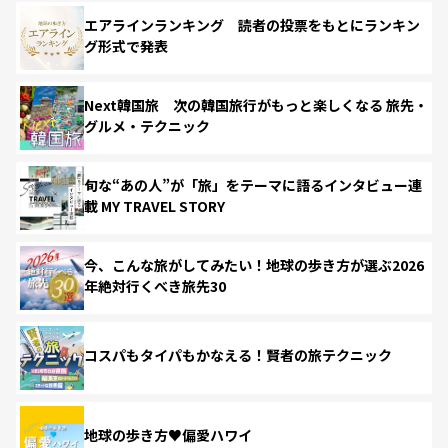
エアラインランキング 読者の投票をもとにランキン
グ形式で発表
Next韓国旅 次の韓国旅行がもっと楽しくなる 旅先・
グルメ・テクニック
旬な“あの人”が「旅」をテーマに語るインタビュー連
載 MY TRAVEL STORY
今、こんな旅がしてみたい！地球の歩き方が選ぶ2026
年絶対行くべき旅先30
コスパもタイパもかなえる！賢者の旅テクニック
地球の歩き方♥偏愛ハワイ