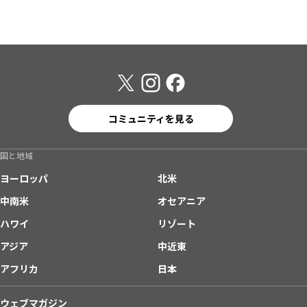
コミュニティを見る
国と地域
ヨーロッパ
北米
中南米
オセアニア
ハワイ
リゾート
アジア
中近東
アフリカ
日本
ウェブマガジン