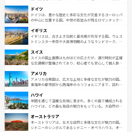
の城塞都市、穏やかなビーチリゾートまで多彩な表情を見
といった象徴的なスポットから、田舎町の古風な美しさま
せる。地方によって風土や気候が異なるスペインはその個
ドイツ
で、幅広い魅力が詰まっている。華麗な宮殿、歴史的な大
性で訪れる人を魅了する。 なお、新着のスペイン情報は
コ
聖堂、美しいビーチ、そして豊かな自然が、訪れる者を心
ドイツは、豊かな歴史と多彩な文化が交差するヨーロッパ
ンテンツ一覧
を参照してほしい。
から魅了する。また、フランスは美食の国としても知ら
の中心に位置する国。中世の街並みが残るロマンチック街
れ、フランス料理はユネスコ無形文化遺産にも登録されて
道から、未来を先取りするようなモダンな都市まで多様な
イギリス
いる。シャンパンの発祥地であるランス、プロヴァンスの
顔を持つこの国は、どこを歩いても飽きることがない。ベ
香り高いラベンダー畑など、多彩な楽しみ方が可能だ。さ
ルリンの文化的活気、バイエルン州のアルプスの絶景、そ
イギリスは、古きよき伝統と最先端が共存する国。ウェス
らに、パリ以外の地域にも魅力が溢れており、どの街角に
してライン川沿いのワイン畑といった風景は必見。ビール
トミンスター寺院や大英博物館のようなランドマーク、歴
も豊かな歴史と文化が息づいている。パリ以外の個性あふ
とソーセージを味わいながら地元の人と過ごす楽しい時間
史ある大学都市、美しい丘陵地帯や牧歌的な風景など、エ
れる地方に足を運ぶとそれぞれで全く異なる文化を体験で
スイス
は、お酒好きな人にはぜひ体験してほしい。 なお、新着の
リアごとに異なる魅力がある。また、優雅なアフタヌーン
きるだろう。 なお、新着のフランス情報は
コンテンツ一覧
ドイツ情報は
コンテンツ一覧
を参照してほしい。
ティー、ビール好きにはたまらない英国パブ、サッカー観
スイスの国土面積は九州ほどの広さだが、運行時刻が正確
を参照してほしい。
戦など、本場だからこそできる体験も豊富。イギリスを旅
な交通網が整備されており、初心者でも安心して個人旅行
して楽しみつくそう。 なお、新着のイギリス情報は
コンテ
を楽しめる。日本同様に時刻表どおりの旅が可能だ。中世
アメリカ
ンツ一覧
を参照してほしい。
の建物がそのまま残る町や、スイスならではのユニークな
博物館もあり、アルプス観光だけでなく町歩きも満喫する
アメリカ合衆国は、広大な土地と多様な文化が魅力の国。
ことができる。国民の所得が高いため物価も高いが、旅行
東海岸の都市部から西海岸のカリフォルニアまで、訪れる
者向けの交通パス提供のサービスもあり、うまく活用すれ
場所ごとに異なる風景と体験が待っている。ニューヨーク
ハワイ
ば市内交通費無料で観光を楽しむこともできる。 なお、新
のような巨大都市は、観光、ショッピング、エンターテイ
着のスイス情報は
コンテンツ一覧
を参照してほしい。
ンメントが詰まった刺激的なスポットだ。一方、アメリカ
年間を通じて温暖な気候に恵まれ、多くの島で構成される
西部には大自然が広がり、グランドキャニオンやイエロー
ハワイは、どの島も独自の魅力をもっている。大自然の神
ストーン国立公園といった絶景が堪能できる。さらに、南
秘を感じたいなら、火山が生み出した壮大な景観を誇るハ
オーストラリア
部のニューオーリンズでは、音楽と美食が融合した独特の
ワイ島は見逃せない。また、定番の観光地といえばオアフ
文化が魅力。旅行者はアメリカの各地域で異なる魅力を楽
島だが、静かな自然を求めるならマウイ島やカウアイ島が
オーストラリアは、壮大な自然と多様な文化が魅力の国。
しみながら、その多様性と豊かな歴史を感じることができ
おすすめ。エメラルドグリーンに輝く海をはじめ、豊かな
シドニーのシンボルであるシドニー・オペラハウス、オー