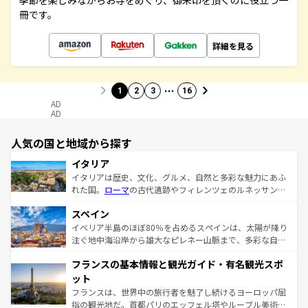
季節を楽しみながらお寺をめぐり、御朱印を頂くのに役立つ一
冊です。
詳細を見る
…
1
2
3
16
AD
AD
人気の国と地域から探す
イタリア
イタリアは歴史、文化、グルメ、自然と多彩な魅力にあふ
れた国。
ローマ
の古代遺跡やフィレンツェのルネッサンス
美術、ヴェネツィアの運河など、歴史あるスポットはもち
スペイン
ろん、トスカーナの美しい田園風景やアマルフィ海岸の絶
景など、自然景観も見逃せない。観光の合間には、本場の
イベリア半島のほぼ80％を占めるスペインは、太陽が降り
ピザやパスタなど、絶品のイタリア料理を堪能することも
注ぐ地中海沿岸から雄大なピレネー山脈まで、多彩な自然
できる。朝目覚めてから夜眠るまで、すべての瞬間を楽し
と文化が詰まったヨーロッパ屈指の旅行先だ。多様な地域
フランスの基本情報と観光ガイド・有名観光スポ
ませてくれるイタリアで、忘れられない旅をしてみよう！
文化が根付くこの国では、情熱的なフラメンコ、熱気あふ
なお、新着のイタリア情報は
コンテンツ一覧
を参照してほ
れる闘牛、そして美味しいタパスが生活の一部となってい
ット
しい。
る。首都マドリードの洗練された雰囲気や、バルセロナの
フランスは、世界中の旅行者を魅了し続けるヨーロッパ屈
アートに溢れた街角から、地方では古代ローマ遺跡や中世
指の観光地だ。首都パリのエッフェル塔やルーブル美術館