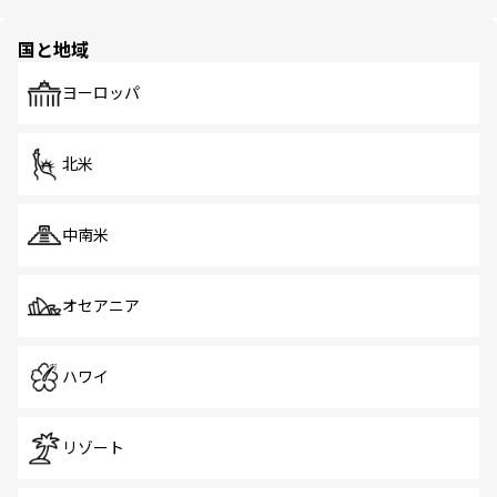
ほしい。
ほしい。
園や自然保護区など、自然が調和した近代的な景観と文化
の多様性あふれるカラフルな町は、どこを歩いても新しい
国と地域
発見がある。さらに、治安のよさや充実した公共交通機関
も、旅行者にとっては魅力的なポイント。グルメも豊富
で、ホーカーズは地元の風情を楽しめる外せないスポット
ヨーロッパ
だ。訪れる人を飽きさせないシンガポールで、多様な魅力
を体感しよう。 なお、新着のシンガポール情報は
コンテン
ツ一覧
を参照してほしい。
北米
中南米
オセアニア
ハワイ
リゾート