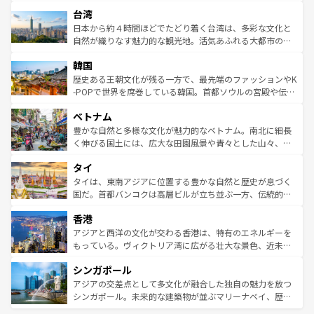
るだろう。車でのロードトリップや列車の旅も、アメリカ
文化や歴史が息づいている。「アロハスピリット」と呼ば
ストラリア東海岸北部に広がる大サンゴ礁地帯グレートバ
ならではの贅沢な旅のスタイルだ。 なお、新着のアメリカ
台湾
れるおもてなしの心で訪れる人々を迎えてくれるハワイの
リアリーフや大陸中央部にそびえるウルル（エアーズロッ
情報は
コンテンツ一覧
を参照してほしい。
人々、おいしいローカルフードやハワイアンミュージッ
ク）、タスマニアの美しい原生林やケアンズの熱帯雨林な
日本から約４時間ほどでたどり着く台湾は、多彩な文化と
ク、伝統的なフラダンスなど、すべてがハワイの魅力を彩
ど、見どころがたくさん。また、カフェやワイン、オージ
自然が織りなす魅力的な観光地。活気あふれる大都市の台
っている。訪れるたびに新しい発見と感動が待っているハ
ービーフなどの食文化も豊かで、美味しいものであふれて
北やノスタルジックな町並みが人気な九份（ジォウフェ
ワイを、存分に味わってほしい。 なお、新着のハワイ情報
韓国
いる。アクティビティも充実しており、サーフィンやダイ
ン）、静ひつな山岳地帯である台湾東部など、都市の喧騒
は
コンテンツ一覧
を参照してほしい。
ビング、ハイキングなど、アウトドア好きにはたまらな
と山間の静けさが共存しており、訪れる人に新しい発見と
歴史ある王朝文化が残る一方で、最先端のファッションやK
い。オーストラリアの多彩な魅力を存分に味わいつくそ
驚きをもたらしてくれる。また、奥深い台湾の食文化も魅
-POPで世界を席巻している韓国。首都ソウルの宮殿や伝統
う。 なお、新着のオーストラリア情報は
コンテンツ一覧
を
力で、夜市などの屋台グルメから高級料理、ヘルシーで美
家屋が並ぶエリアでは韓国の歴史と文化に浸ることがで
参照してほしい。
ベトナム
容にもいいと評判のスイーツなど、バラエティ豊かな料理
き、地方に足を延ばせば四季折々の自然美を楽しむことが
が味わえる。 なお、新着の台湾情報は
コンテンツ一覧
を参
できる。そして、キムチや焼肉、絶品のストリートフード
豊かな自然と多様な文化が魅力的なベトナム。南北に細長
照してほしい。
まで、さまざまな韓国料理が待っている。夜には、韓国な
く伸びる国土には、広大な田園風景や青々とした山々、世
らではのナイトライフも堪能できる。あたたかいホスピタ
界遺産に登録された壮大な自然景観が点在し、都市部では
タイ
リティに包まれながら、韓国の多彩な魅力を心ゆくまで味
急速な発展と共に伝統が息づく。ハノイの古い町並みやホ
わってみてほしい。 なお、新着の韓国情報は
コンテンツ一
ーチミン市のフランス統治時代の建物も、独特の雰囲気を
タイは、東南アジアに位置する豊かな自然と歴史が息づく
覧
を参照してほしい。
醸し出している。また、バラエティの豊かさとおいしさで
国だ。首都バンコクは高層ビルが立ち並ぶ一方、伝統的な
世界中の食通を魅了してやまないベトナム料理も魅力のひ
寺院や市場がいたるところに点在し、古きよき文化と現代
香港
とつ。フォーやバインミー、ベトナムコーヒーなどは、ぜ
の活気が交差している。北部ではチェンマイなどの山岳地
ひ現地で味わいたい。どの地域を訪れてもあたたかい人々
帯で自然と触れ合い、南部ではプーケットやクラビの美し
アジアと西洋の文化が交わる香港は、特有のエネルギーを
が旅行者を迎えてくれるので、きっと忘れられない旅にな
いビーチでリゾート気分を楽しむことができる。タイ料理
もっている。ヴィクトリア湾に広がる壮大な景色、近未来
るはずだ。 なお、新着のベトナム情報は
コンテンツ一覧
を
は世界的に有名で、屋台から高級レストランまで味覚を刺
的なアートスポット、そして歴史と現代が融合した町並
参照してほしい。
シンガポール
激する。気候は一年中温暖で、どの季節にも異なる楽しみ
み、どこを訪れても感動するはず。観光スポットが密集し
が待っている。親しみやすいタイの人々、仏教を中心とし
ており、効率よく見どころを回れるのも魅力。息をのむよ
アジアの交差点として多文化が融合した独自の魅力を放つ
た文化、そして多様な観光資源が、訪れる旅人を魅了し続
うな絶景から文化的な体験まで、香港を存分に楽しみ尽く
シンガポール。未来的な建築物が並ぶマリーナベイ、歴史
ける。 なお、新着のタイ情報は
コンテンツ一覧
を参照して
そう。 なお、新着の香港情報は
コンテンツ一覧
を参照して
と伝統を感じられるエスニックタウン、多数の緑豊かな公