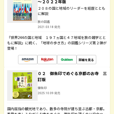
～２０２２年版
２０８の国と地域のリーダーを経歴ととも
に解説
旅の図鑑
2021.03.18 発売
『世界244の国と地域 １９７ヵ国と４７地域を旅の雑学とと
もに解説』に続く、「地球の歩き方」の図鑑シリーズ第２弾が
登場！
詳細を見る
０２ 御朱印でめぐる京都のお寺 三
訂版
御朱印
2025.10.09 発売
国内屈指の観光地であり、数多の寺院が建ち並ぶ古都・京都。