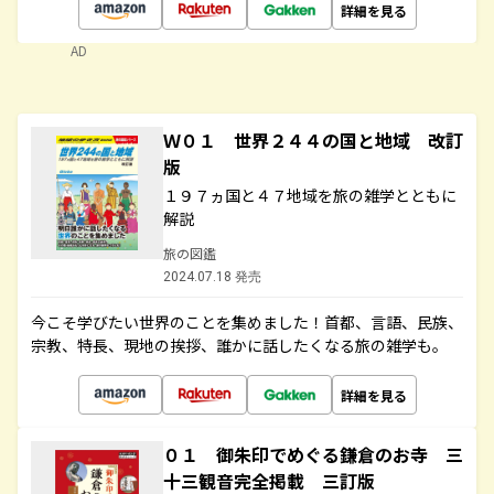
詳細を見る
AD
Ｗ０１ 世界２４４の国と地域 改訂
版
１９７ヵ国と４７地域を旅の雑学とともに
解説
旅の図鑑
2024.07.18 発売
今こそ学びたい世界のことを集めました！首都、言語、民族、
宗教、特長、現地の挨拶、誰かに話したくなる旅の雑学も。
詳細を見る
０１ 御朱印でめぐる鎌倉のお寺 三
十三観音完全掲載 三訂版