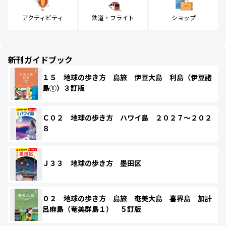
アクティビティ
鉄道・フライト
ショップ
新刊ガイドブック
１５ 地球の歩き方 島旅 伊豆大島 利島（伊豆諸
島①）３訂版
Ｃ０２ 地球の歩き方 ハワイ島 ２０２７～２０２
８
Ｊ３３ 地球の歩き方 墨田区
０２ 地球の歩き方 島旅 奄美大島 喜界島 加計
呂麻島（奄美群島１） ５訂版