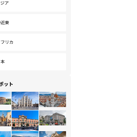
アジア
中近東
アフリカ
日本
ポット