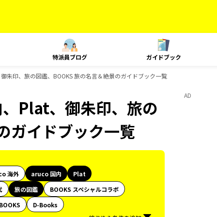
特派員ブログ
ガイドブック
at、御朱印、旅の図鑑、BOOKS 旅の名言＆絶景のガイドブック一覧
AD
内、Plat、御朱印、旅の
景のガイドブック一覧
co 海外
aruco 国内
Plat
代
旅の図鑑
BOOKS スペシャルコラボ
BOOKS
D-Books