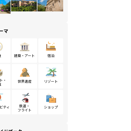
ーマ
食
建築・アート
宿泊
ト・
世界遺産
リゾート
戦
鉄道・
ビティ
ショップ
フライト