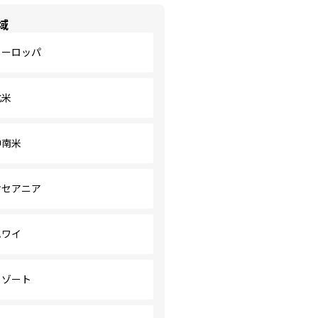
域
ヨーロッパ
北米
中南米
オセアニア
ハワイ
リゾート