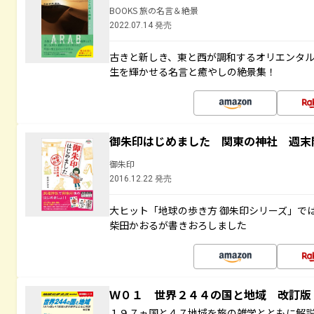
BOOKS 旅の名言＆絶景
2022.07.14 発売
古きと新しき、東と西が調和するオリエンタ
生を輝かせる名言と癒やしの絶景集！
御朱印はじめました 関東の神社 週末
御朱印
2016.12.22 発売
大ヒット「地球の歩き方 御朱印シリーズ」で
柴田かおるが書きおろしました
Ｗ０１ 世界２４４の国と地域 改訂版
１９７ヵ国と４７地域を旅の雑学とともに解