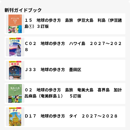
新刊ガイドブック
１５ 地球の歩き方 島旅 伊豆大島 利島（伊豆諸
島①）３訂版
Ｃ０２ 地球の歩き方 ハワイ島 ２０２７～２０２
８
Ｊ３３ 地球の歩き方 墨田区
０２ 地球の歩き方 島旅 奄美大島 喜界島 加計
呂麻島（奄美群島１） ５訂版
Ｄ１７ 地球の歩き方 タイ ２０２７～２０２８