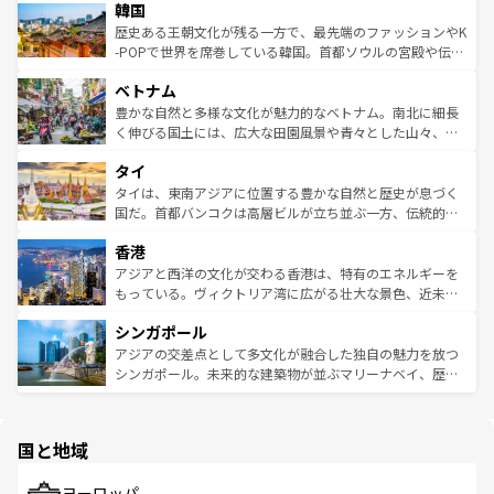
ワイを、存分に味わってほしい。 なお、新着のハワイ情報
韓国
いる。アクティビティも充実しており、サーフィンやダイ
ン）、静ひつな山岳地帯である台湾東部など、都市の喧騒
は
コンテンツ一覧
を参照してほしい。
ビング、ハイキングなど、アウトドア好きにはたまらな
と山間の静けさが共存しており、訪れる人に新しい発見と
歴史ある王朝文化が残る一方で、最先端のファッションやK
い。オーストラリアの多彩な魅力を存分に味わいつくそ
驚きをもたらしてくれる。また、奥深い台湾の食文化も魅
-POPで世界を席巻している韓国。首都ソウルの宮殿や伝統
う。 なお、新着のオーストラリア情報は
コンテンツ一覧
を
力で、夜市などの屋台グルメから高級料理、ヘルシーで美
家屋が並ぶエリアでは韓国の歴史と文化に浸ることがで
参照してほしい。
ベトナム
容にもいいと評判のスイーツなど、バラエティ豊かな料理
き、地方に足を延ばせば四季折々の自然美を楽しむことが
が味わえる。 なお、新着の台湾情報は
コンテンツ一覧
を参
できる。そして、キムチや焼肉、絶品のストリートフード
豊かな自然と多様な文化が魅力的なベトナム。南北に細長
照してほしい。
まで、さまざまな韓国料理が待っている。夜には、韓国な
く伸びる国土には、広大な田園風景や青々とした山々、世
らではのナイトライフも堪能できる。あたたかいホスピタ
界遺産に登録された壮大な自然景観が点在し、都市部では
タイ
リティに包まれながら、韓国の多彩な魅力を心ゆくまで味
急速な発展と共に伝統が息づく。ハノイの古い町並みやホ
わってみてほしい。 なお、新着の韓国情報は
コンテンツ一
ーチミン市のフランス統治時代の建物も、独特の雰囲気を
タイは、東南アジアに位置する豊かな自然と歴史が息づく
覧
を参照してほしい。
醸し出している。また、バラエティの豊かさとおいしさで
国だ。首都バンコクは高層ビルが立ち並ぶ一方、伝統的な
世界中の食通を魅了してやまないベトナム料理も魅力のひ
寺院や市場がいたるところに点在し、古きよき文化と現代
香港
とつ。フォーやバインミー、ベトナムコーヒーなどは、ぜ
の活気が交差している。北部ではチェンマイなどの山岳地
ひ現地で味わいたい。どの地域を訪れてもあたたかい人々
帯で自然と触れ合い、南部ではプーケットやクラビの美し
アジアと西洋の文化が交わる香港は、特有のエネルギーを
が旅行者を迎えてくれるので、きっと忘れられない旅にな
いビーチでリゾート気分を楽しむことができる。タイ料理
もっている。ヴィクトリア湾に広がる壮大な景色、近未来
るはずだ。 なお、新着のベトナム情報は
コンテンツ一覧
を
は世界的に有名で、屋台から高級レストランまで味覚を刺
的なアートスポット、そして歴史と現代が融合した町並
参照してほしい。
シンガポール
激する。気候は一年中温暖で、どの季節にも異なる楽しみ
み、どこを訪れても感動するはず。観光スポットが密集し
が待っている。親しみやすいタイの人々、仏教を中心とし
ており、効率よく見どころを回れるのも魅力。息をのむよ
アジアの交差点として多文化が融合した独自の魅力を放つ
た文化、そして多様な観光資源が、訪れる旅人を魅了し続
うな絶景から文化的な体験まで、香港を存分に楽しみ尽く
シンガポール。未来的な建築物が並ぶマリーナベイ、歴史
ける。 なお、新着のタイ情報は
コンテンツ一覧
を参照して
そう。 なお、新着の香港情報は
コンテンツ一覧
を参照して
と伝統を感じられるエスニックタウン、多数の緑豊かな公
ほしい。
ほしい。
園や自然保護区など、自然が調和した近代的な景観と文化
の多様性あふれるカラフルな町は、どこを歩いても新しい
国と地域
発見がある。さらに、治安のよさや充実した公共交通機関
も、旅行者にとっては魅力的なポイント。グルメも豊富
で、ホーカーズは地元の風情を楽しめる外せないスポット