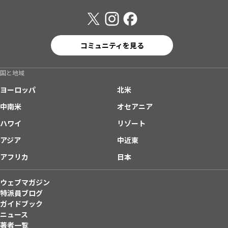
コミュニティを見る
国と地域
ヨーロッパ
北米
中南米
オセアニア
ハワイ
リゾート
アジア
中近東
アフリカ
日本
ウェブマガジン
特派員ブログ
ガイドブック
ニュース
著者一覧