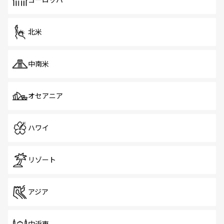
ヨーロッパ
だ。訪れる人を飽きさせないシンガポールで、多様な魅力
を体感しよう。 なお、新着のシンガポール情報は
コンテン
ツ一覧
を参照してほしい。
北米
中南米
オセアニア
ハワイ
リゾート
アジア