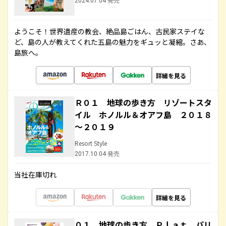
2024.07.04 発売
ようこそ！世界遺産の教会、絶品島ごはん、古民家ステイな
ど、島の人が教えてくれた五島の魅力をギュッと凝縮。さあ、
島旅へ。
詳細を見る
Ｒ０１ 地球の歩き方 リゾートスタ
イル ホノルル＆オアフ島 ２０１８
～２０１９
Resort Style
2017.10.04 発売
当社在庫切れ
詳細を見る
０１ 地球の歩き方 Ｐｌａｔ パリ