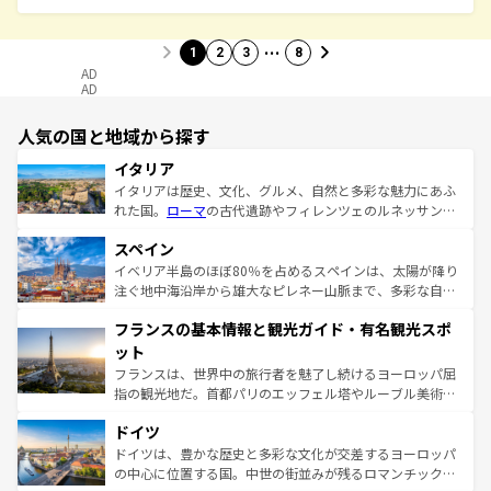
…
1
2
3
8
AD
AD
人気の国と地域から探す
イタリア
イタリアは歴史、文化、グルメ、自然と多彩な魅力にあふ
れた国。
ローマ
の古代遺跡やフィレンツェのルネッサンス
美術、ヴェネツィアの運河など、歴史あるスポットはもち
スペイン
ろん、トスカーナの美しい田園風景やアマルフィ海岸の絶
景など、自然景観も見逃せない。観光の合間には、本場の
イベリア半島のほぼ80％を占めるスペインは、太陽が降り
ピザやパスタなど、絶品のイタリア料理を堪能することも
注ぐ地中海沿岸から雄大なピレネー山脈まで、多彩な自然
できる。朝目覚めてから夜眠るまで、すべての瞬間を楽し
と文化が詰まったヨーロッパ屈指の旅行先だ。多様な地域
フランスの基本情報と観光ガイド・有名観光スポ
ませてくれるイタリアで、忘れられない旅をしてみよう！
文化が根付くこの国では、情熱的なフラメンコ、熱気あふ
なお、新着のイタリア情報は
コンテンツ一覧
を参照してほ
れる闘牛、そして美味しいタパスが生活の一部となってい
ット
しい。
る。首都マドリードの洗練された雰囲気や、バルセロナの
フランスは、世界中の旅行者を魅了し続けるヨーロッパ屈
アートに溢れた街角から、地方では古代ローマ遺跡や中世
指の観光地だ。首都パリのエッフェル塔やルーブル美術館
の城塞都市、穏やかなビーチリゾートまで多彩な表情を見
といった象徴的なスポットから、田舎町の古風な美しさま
せる。地方によって風土や気候が異なるスペインはその個
ドイツ
で、幅広い魅力が詰まっている。華麗な宮殿、歴史的な大
性で訪れる人を魅了する。 なお、新着のスペイン情報は
コ
聖堂、美しいビーチ、そして豊かな自然が、訪れる者を心
ドイツは、豊かな歴史と多彩な文化が交差するヨーロッパ
ンテンツ一覧
を参照してほしい。
から魅了する。また、フランスは美食の国としても知ら
の中心に位置する国。中世の街並みが残るロマンチック街