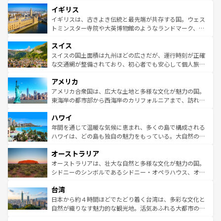
れ、フランス料理はユネスコ無形文化遺産にも登録されて
道から、未来を先取りするようなモダンな都市まで多様な
イギリス
いる。シャンパンの発祥地であるランス、プロヴァンスの
顔を持つこの国は、どこを歩いても飽きることがない。ベ
香り高いラベンダー畑など、多彩な楽しみ方が可能だ。さ
ルリンの文化的活気、バイエルン州のアルプスの絶景、そ
イギリスは、古きよき伝統と最先端が共存する国。ウェス
らに、パリ以外の地域にも魅力が溢れており、どの街角に
してライン川沿いのワイン畑といった風景は必見。ビール
トミンスター寺院や大英博物館のようなランドマーク、歴
も豊かな歴史と文化が息づいている。パリ以外の個性あふ
とソーセージを味わいながら地元の人と過ごす楽しい時間
史ある大学都市、美しい丘陵地帯や牧歌的な風景など、エ
れる地方に足を運ぶとそれぞれで全く異なる文化を体験で
スイス
は、お酒好きな人にはぜひ体験してほしい。 なお、新着の
リアごとに異なる魅力がある。また、優雅なアフタヌーン
きるだろう。 なお、新着のフランス情報は
コンテンツ一覧
ドイツ情報は
コンテンツ一覧
を参照してほしい。
ティー、ビール好きにはたまらない英国パブ、サッカー観
スイスの国土面積は九州ほどの広さだが、運行時刻が正確
を参照してほしい。
戦など、本場だからこそできる体験も豊富。イギリスを旅
な交通網が整備されており、初心者でも安心して個人旅行
して楽しみつくそう。 なお、新着のイギリス情報は
コンテ
を楽しめる。日本同様に時刻表どおりの旅が可能だ。中世
アメリカ
ンツ一覧
を参照してほしい。
の建物がそのまま残る町や、スイスならではのユニークな
博物館もあり、アルプス観光だけでなく町歩きも満喫する
アメリカ合衆国は、広大な土地と多様な文化が魅力の国。
ことができる。国民の所得が高いため物価も高いが、旅行
東海岸の都市部から西海岸のカリフォルニアまで、訪れる
者向けの交通パス提供のサービスもあり、うまく活用すれ
場所ごとに異なる風景と体験が待っている。ニューヨーク
ハワイ
ば市内交通費無料で観光を楽しむこともできる。 なお、新
のような巨大都市は、観光、ショッピング、エンターテイ
着のスイス情報は
コンテンツ一覧
を参照してほしい。
ンメントが詰まった刺激的なスポットだ。一方、アメリカ
年間を通じて温暖な気候に恵まれ、多くの島で構成される
西部には大自然が広がり、グランドキャニオンやイエロー
ハワイは、どの島も独自の魅力をもっている。大自然の神
ストーン国立公園といった絶景が堪能できる。さらに、南
秘を感じたいなら、火山が生み出した壮大な景観を誇るハ
オーストラリア
部のニューオーリンズでは、音楽と美食が融合した独特の
ワイ島は見逃せない。また、定番の観光地といえばオアフ
文化が魅力。旅行者はアメリカの各地域で異なる魅力を楽
島だが、静かな自然を求めるならマウイ島やカウアイ島が
オーストラリアは、壮大な自然と多様な文化が魅力の国。
しみながら、その多様性と豊かな歴史を感じることができ
おすすめ。エメラルドグリーンに輝く海をはじめ、豊かな
シドニーのシンボルであるシドニー・オペラハウス、オー
るだろう。車でのロードトリップや列車の旅も、アメリカ
文化や歴史が息づいている。「アロハスピリット」と呼ば
ストラリア東海岸北部に広がる大サンゴ礁地帯グレートバ
ならではの贅沢な旅のスタイルだ。 なお、新着のアメリカ
台湾
れるおもてなしの心で訪れる人々を迎えてくれるハワイの
リアリーフや大陸中央部にそびえるウルル（エアーズロッ
情報は
コンテンツ一覧
を参照してほしい。
人々、おいしいローカルフードやハワイアンミュージッ
ク）、タスマニアの美しい原生林やケアンズの熱帯雨林な
日本から約４時間ほどでたどり着く台湾は、多彩な文化と
ク、伝統的なフラダンスなど、すべてがハワイの魅力を彩
ど、見どころがたくさん。また、カフェやワイン、オージ
自然が織りなす魅力的な観光地。活気あふれる大都市の台
っている。訪れるたびに新しい発見と感動が待っているハ
ービーフなどの食文化も豊かで、美味しいものであふれて
北やノスタルジックな町並みが人気な九份（ジォウフェ