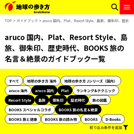
TOP
ガイドブック
aruco 国内、Plat、Resort Style、島旅、御朱印
aruco 国内、Plat、Resort Style、島
旅、御朱印、歴史時代、BOOKS 旅の
名言＆絶景のガイドブック一覧
すべて
地球の歩き方 海外
地球の歩き方 Jシリーズ（国内）
aruco 海外
aruco 国内
Plat
ランキング&テクニック
Resort Style
島旅
御朱印
歴史時代
旅の図鑑
BOOKS スペシャルコラボ
BOOKS 旅の名言＆絶景
BOOKS 旅と健康
BOOKS 旅の読み物
BOOKS
D-Books
絞り込み条件を追加