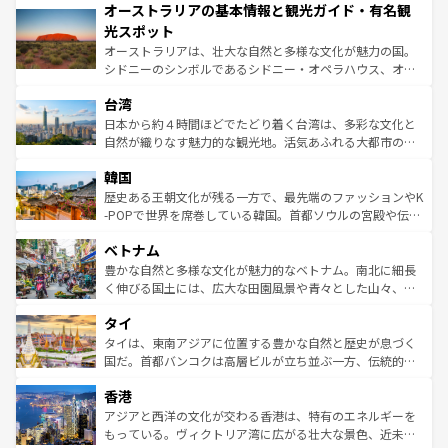
オーストラリアの基本情報と観光ガイド・有名観
部のニューオーリンズでは、音楽と美食が融合した独特の
ワイ島は見逃せない。また、定番の観光地といえばオアフ
文化が魅力。旅行者はアメリカの各地域で異なる魅力を楽
島だが、静かな自然を求めるならマウイ島やカウアイ島が
光スポット
しみながら、その多様性と豊かな歴史を感じることができ
おすすめ。エメラルドグリーンに輝く海をはじめ、豊かな
オーストラリアは、壮大な自然と多様な文化が魅力の国。
るだろう。車でのロードトリップや列車の旅も、アメリカ
文化や歴史が息づいている。「アロハスピリット」と呼ば
シドニーのシンボルであるシドニー・オペラハウス、オー
ならではの贅沢な旅のスタイルだ。 なお、新着のアメリカ
れるおもてなしの心で訪れる人々を迎えてくれるハワイの
ストラリア東海岸北部に広がる大サンゴ礁地帯グレートバ
情報は
コンテンツ一覧
を参照してほしい。
人々、おいしいローカルフードやハワイアンミュージッ
台湾
リアリーフや大陸中央部にそびえるウルル（エアーズロッ
ク、伝統的なフラダンスなど、すべてがハワイの魅力を彩
ク）、タスマニアの美しい原生林やケアンズの熱帯雨林な
日本から約４時間ほどでたどり着く台湾は、多彩な文化と
っている。訪れるたびに新しい発見と感動が待っているハ
ど、見どころがたくさん。また、カフェやワイン、オージ
自然が織りなす魅力的な観光地。活気あふれる大都市の台
ワイを、存分に味わってほしい。 なお、新着のハワイ情報
ービーフなどの食文化も豊かで、美味しいものであふれて
北やノスタルジックな町並みが人気な九份（ジォウフェ
は
コンテンツ一覧
を参照してほしい。
韓国
いる。アクティビティも充実しており、サーフィンやダイ
ン）、静ひつな山岳地帯である台湾東部など、都市の喧騒
ビング、ハイキングなど、アウトドア好きにはたまらな
と山間の静けさが共存しており、訪れる人に新しい発見と
歴史ある王朝文化が残る一方で、最先端のファッションやK
い。オーストラリアの多彩な魅力を存分に味わいつくそ
驚きをもたらしてくれる。また、奥深い台湾の食文化も魅
-POPで世界を席巻している韓国。首都ソウルの宮殿や伝統
う。 なお、新着のオーストラリア情報は
コンテンツ一覧
を
力で、夜市などの屋台グルメから高級料理、ヘルシーで美
家屋が並ぶエリアでは韓国の歴史と文化に浸ることがで
参照してほしい。
ベトナム
容にもいいと評判のスイーツなど、バラエティ豊かな料理
き、地方に足を延ばせば四季折々の自然美を楽しむことが
が味わえる。 なお、新着の台湾情報は
コンテンツ一覧
を参
できる。そして、キムチや焼肉、絶品のストリートフード
豊かな自然と多様な文化が魅力的なベトナム。南北に細長
照してほしい。
まで、さまざまな韓国料理が待っている。夜には、韓国な
く伸びる国土には、広大な田園風景や青々とした山々、世
らではのナイトライフも堪能できる。あたたかいホスピタ
界遺産に登録された壮大な自然景観が点在し、都市部では
タイ
リティに包まれながら、韓国の多彩な魅力を心ゆくまで味
急速な発展と共に伝統が息づく。ハノイの古い町並みやホ
わってみてほしい。 なお、新着の韓国情報は
コンテンツ一
ーチミン市のフランス統治時代の建物も、独特の雰囲気を
タイは、東南アジアに位置する豊かな自然と歴史が息づく
覧
を参照してほしい。
醸し出している。また、バラエティの豊かさとおいしさで
国だ。首都バンコクは高層ビルが立ち並ぶ一方、伝統的な
世界中の食通を魅了してやまないベトナム料理も魅力のひ
寺院や市場がいたるところに点在し、古きよき文化と現代
香港
とつ。フォーやバインミー、ベトナムコーヒーなどは、ぜ
の活気が交差している。北部ではチェンマイなどの山岳地
ひ現地で味わいたい。どの地域を訪れてもあたたかい人々
帯で自然と触れ合い、南部ではプーケットやクラビの美し
アジアと西洋の文化が交わる香港は、特有のエネルギーを
が旅行者を迎えてくれるので、きっと忘れられない旅にな
いビーチでリゾート気分を楽しむことができる。タイ料理
もっている。ヴィクトリア湾に広がる壮大な景色、近未来