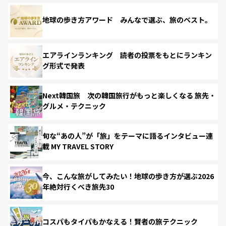
地球の歩き方アワード みんなで選ぶ、旅のベスト。
エアラインランキング 読者の投票をもとにランキン
グ形式で発表
Next韓国旅 次の韓国旅行がもっと楽しくなる 旅先・
グルメ・テクニック
旬な“あの人”が「旅」をテーマに語るインタビュー連
載 MY TRAVEL STORY
今、こんな旅がしてみたい！地球の歩き方が選ぶ2026
年絶対行くべき旅先30
コスパもタイパもかなえる！賢者の旅テクニック