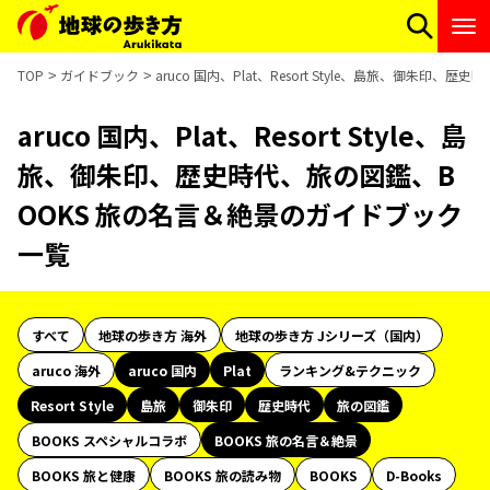
TOP
ガイドブック
aruco 国内、Plat、Resort Style、島旅、御朱
aruco 国内、Plat、Resort Style、島
旅、御朱印、歴史時代、旅の図鑑、B
OOKS 旅の名言＆絶景のガイドブック
一覧
すべて
地球の歩き方 海外
地球の歩き方 Jシリーズ（国内）
aruco 海外
aruco 国内
Plat
ランキング&テクニック
Resort Style
島旅
御朱印
歴史時代
旅の図鑑
BOOKS スペシャルコラボ
BOOKS 旅の名言＆絶景
BOOKS 旅と健康
BOOKS 旅の読み物
BOOKS
D-Books