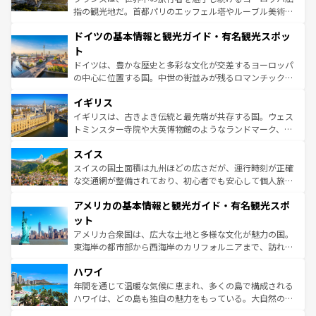
アートに溢れた街角から、地方では古代ローマ遺跡や中世
指の観光地だ。首都パリのエッフェル塔やルーブル美術館
の城塞都市、穏やかなビーチリゾートまで多彩な表情を見
といった象徴的なスポットから、田舎町の古風な美しさま
せる。地方によって風土や気候が異なるスペインはその個
ドイツの基本情報と観光ガイド・有名観光スポッ
で、幅広い魅力が詰まっている。華麗な宮殿、歴史的な大
性で訪れる人を魅了する。 なお、新着のスペイン情報は
コ
聖堂、美しいビーチ、そして豊かな自然が、訪れる者を心
ト
ンテンツ一覧
を参照してほしい。
から魅了する。また、フランスは美食の国としても知ら
ドイツは、豊かな歴史と多彩な文化が交差するヨーロッパ
れ、フランス料理はユネスコ無形文化遺産にも登録されて
の中心に位置する国。中世の街並みが残るロマンチック街
いる。シャンパンの発祥地であるランス、プロヴァンスの
道から、未来を先取りするようなモダンな都市まで多様な
香り高いラベンダー畑など、多彩な楽しみ方が可能だ。さ
イギリス
顔を持つこの国は、どこを歩いても飽きることがない。ベ
らに、パリ以外の地域にも魅力が溢れており、どの街角に
ルリンの文化的活気、バイエルン州のアルプスの絶景、そ
イギリスは、古きよき伝統と最先端が共存する国。ウェス
も豊かな歴史と文化が息づいている。パリ以外の個性あふ
してライン川沿いのワイン畑といった風景は必見。ビール
トミンスター寺院や大英博物館のようなランドマーク、歴
れる地方に足を運ぶとそれぞれで全く異なる文化を体験で
とソーセージを味わいながら地元の人と過ごす楽しい時間
史ある大学都市、美しい丘陵地帯や牧歌的な風景など、エ
きるだろう。 なお、新着のフランス情報は
コンテンツ一覧
スイス
は、お酒好きな人にはぜひ体験してほしい。 なお、新着の
リアごとに異なる魅力がある。また、優雅なアフタヌーン
を参照してほしい。
ドイツ情報は
コンテンツ一覧
を参照してほしい。
ティー、ビール好きにはたまらない英国パブ、サッカー観
スイスの国土面積は九州ほどの広さだが、運行時刻が正確
戦など、本場だからこそできる体験も豊富。イギリスを旅
な交通網が整備されており、初心者でも安心して個人旅行
して楽しみつくそう。 なお、新着のイギリス情報は
コンテ
を楽しめる。日本同様に時刻表どおりの旅が可能だ。中世
アメリカの基本情報と観光ガイド・有名観光スポ
ンツ一覧
を参照してほしい。
の建物がそのまま残る町や、スイスならではのユニークな
博物館もあり、アルプス観光だけでなく町歩きも満喫する
ット
ことができる。国民の所得が高いため物価も高いが、旅行
アメリカ合衆国は、広大な土地と多様な文化が魅力の国。
者向けの交通パス提供のサービスもあり、うまく活用すれ
東海岸の都市部から西海岸のカリフォルニアまで、訪れる
ば市内交通費無料で観光を楽しむこともできる。 なお、新
場所ごとに異なる風景と体験が待っている。ニューヨーク
着のスイス情報は
コンテンツ一覧
を参照してほしい。
ハワイ
のような巨大都市は、観光、ショッピング、エンターテイ
ンメントが詰まった刺激的なスポットだ。一方、アメリカ
年間を通じて温暖な気候に恵まれ、多くの島で構成される
西部には大自然が広がり、グランドキャニオンやイエロー
ハワイは、どの島も独自の魅力をもっている。大自然の神
ストーン国立公園といった絶景が堪能できる。さらに、南
秘を感じたいなら、火山が生み出した壮大な景観を誇るハ