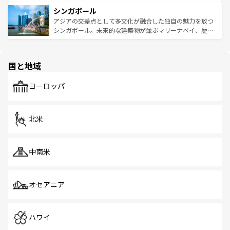
るはずだ。 なお、新着のベトナム情報は
コンテンツ一覧
を
は世界的に有名で、屋台から高級レストランまで味覚を刺
的なアートスポット、そして歴史と現代が融合した町並
参照してほしい。
シンガポール
激する。気候は一年中温暖で、どの季節にも異なる楽しみ
み、どこを訪れても感動するはず。観光スポットが密集し
が待っている。親しみやすいタイの人々、仏教を中心とし
ており、効率よく見どころを回れるのも魅力。息をのむよ
アジアの交差点として多文化が融合した独自の魅力を放つ
た文化、そして多様な観光資源が、訪れる旅人を魅了し続
うな絶景から文化的な体験まで、香港を存分に楽しみ尽く
シンガポール。未来的な建築物が並ぶマリーナベイ、歴史
ける。 なお、新着のタイ情報は
コンテンツ一覧
を参照して
そう。 なお、新着の香港情報は
コンテンツ一覧
を参照して
と伝統を感じられるエスニックタウン、多数の緑豊かな公
ほしい。
ほしい。
園や自然保護区など、自然が調和した近代的な景観と文化
の多様性あふれるカラフルな町は、どこを歩いても新しい
国と地域
発見がある。さらに、治安のよさや充実した公共交通機関
も、旅行者にとっては魅力的なポイント。グルメも豊富
で、ホーカーズは地元の風情を楽しめる外せないスポット
ヨーロッパ
だ。訪れる人を飽きさせないシンガポールで、多様な魅力
を体感しよう。 なお、新着のシンガポール情報は
コンテン
ツ一覧
を参照してほしい。
北米
中南米
オセアニア
ハワイ