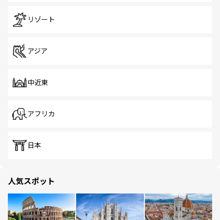
リゾート
アジア
中近東
アフリカ
日本
人気スポット