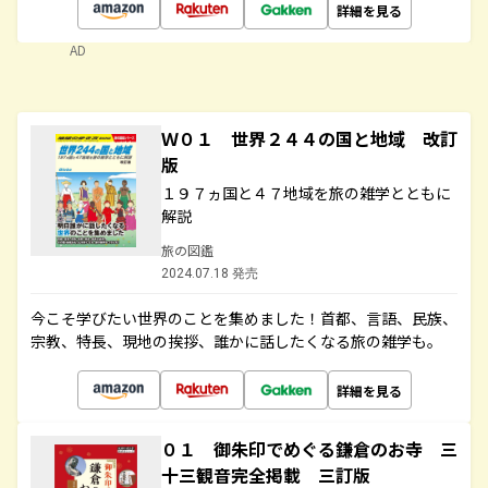
詳細を見る
AD
Ｗ０１ 世界２４４の国と地域 改訂
版
１９７ヵ国と４７地域を旅の雑学とともに
解説
旅の図鑑
2024.07.18 発売
今こそ学びたい世界のことを集めました！首都、言語、民族、
宗教、特長、現地の挨拶、誰かに話したくなる旅の雑学も。
詳細を見る
０１ 御朱印でめぐる鎌倉のお寺 三
十三観音完全掲載 三訂版