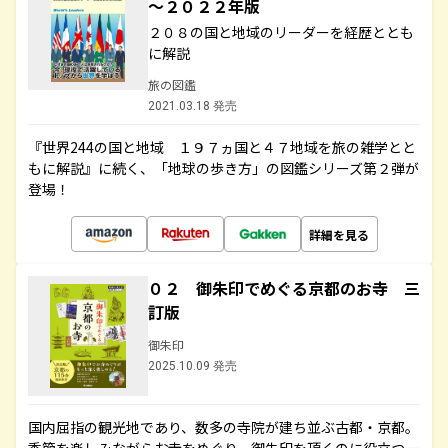
～２０２２年版
２０８の国と地域のリーダーを経歴ととも
に解説
旅の図鑑
2021.03.18 発売
『世界244の国と地域 １９７ヵ国と４７地域を旅の雑学とと
もに解説』に続く、「地球の歩き方」の図鑑シリーズ第２弾が
登場！
詳細を見る
０２ 御朱印でめぐる京都のお寺 三
訂版
御朱印
2025.10.09 発売
国内屈指の観光地であり、数多の寺院が建ち並ぶ古都・京都。