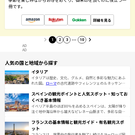
季節を楽しみながらお寺をめぐり、御朱印を頂くのに役立つ一
冊です。
詳細を見る
…
1
2
3
10
AD
AD
人気の国と地域から探す
イタリア
イタリアは歴史、文化、グルメ、自然と多彩な魅力にあふ
れた国。
ローマ
の古代遺跡やフィレンツェのルネッサンス
美術、ヴェネツィアの運河など、歴史あるスポットはもち
スペインの観光ポイントと人気スポット・知ってお
ろん、トスカーナの美しい田園風景やアマルフィ海岸の絶
景など、自然景観も見逃せない。観光の合間には、本場の
くべき基本情報
ピザやパスタなど、絶品のイタリア料理を堪能することも
イベリア半島のほぼ80％を占めるスペインは、太陽が降り
できる。朝目覚めてから夜眠るまで、すべての瞬間を楽し
注ぐ地中海沿岸から雄大なピレネー山脈まで、多彩な自然
ませてくれるイタリアで、忘れられない旅をしてみよう！
と文化が詰まったヨーロッパ屈指の旅行先だ。多様な地域
なお、新着のイタリア情報は
コンテンツ一覧
を参照してほ
フランスの基本情報と観光ガイド・有名観光スポ
文化が根付くこの国では、情熱的なフラメンコ、熱気あふ
しい。
れる闘牛、そして美味しいタパスが生活の一部となってい
ット
る。首都マドリードの洗練された雰囲気や、バルセロナの
フランスは、世界中の旅行者を魅了し続けるヨーロッパ屈