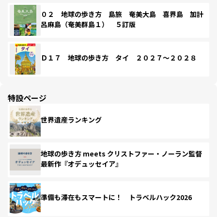
０２ 地球の歩き方 島旅 奄美大島 喜界島 加計
呂麻島（奄美群島１） ５訂版
Ｄ１７ 地球の歩き方 タイ ２０２７～２０２８
特設ページ
世界遺産ランキング
地球の歩き方 meets クリストファー・ノーラン監督
最新作『オデュッセイア』
準備も滞在もスマートに！ トラベルハック2026